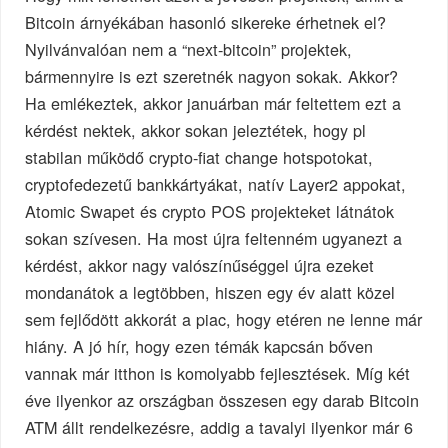
Bitcoin árnyékában hasonló sikereke érhetnek el?
Nyilvánvalóan nem a “next-bitcoin” projektek,
bármennyire is ezt szeretnék nagyon sokak. Akkor?
Ha emlékeztek, akkor januárban már feltettem ezt a
kérdést nektek, akkor sokan jeleztétek, hogy pl
stabilan működő crypto-fiat change hotspotokat,
cryptofedezetű bankkártyákat, natív Layer2 appokat,
Atomic Swapet és crypto POS projekteket látnátok
sokan szívesen. Ha most újra feltenném ugyanezt a
kérdést, akkor nagy valószínűséggel újra ezeket
mondanátok a legtöbben, hiszen egy év alatt közel
sem fejlődött akkorát a piac, hogy etéren ne lenne már
hiány. A jó hír, hogy ezen témák kapcsán bőven
vannak már itthon is komolyabb fejlesztések. Míg két
éve ilyenkor az országban összesen egy darab Bitcoin
ATM állt rendelkezésre, addig a tavalyi ilyenkor már 6