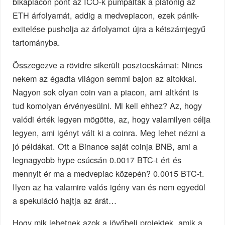
bikapiacon pont az ICO-k pumpálták a plafonig az
ETH árfolyamát, addig a medvepiacon, ezek pánik-
exitelése pusholja az árfolyamot újra a kétszámjegyű
tartományba.
Összegezve a rövidre sikerült posztocskámat: Nincs
nekem az égadta világon semmi bajon az altokkal.
Nagyon sok olyan coin van a piacon, ami altként is
tud komolyan érvényesülni. Mi kell ehhez? Az, hogy
valódi érték legyen mögötte, az, hogy valamilyen célja
legyen, ami igényt vált ki a coinra. Meg lehet nézni a
jó példákat. Ott a Binance saját coinja BNB, ami a
legnagyobb hype csúcsán 0.0017 BTC-t ért és
mennyit ér ma a medvepiac közepén? 0.0015 BTC-t.
Ilyen az ha valamire valós igény van és nem egyedül
a spekuláció hajtja az árát…
Hogy mik lehetnek azok a jövőbeli projektek, amik a