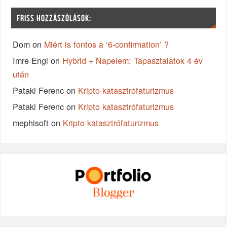
FRISS HOZZÁSZÓLÁSOK:
Dom
on
Miért is fontos a ‘6-confirmation’ ?
Imre Engi
on
Hybrid + Napelem: Tapasztalatok 4 év
után
Pataki Ferenc
on
Kripto katasztrófaturizmus
Pataki Ferenc
on
Kripto katasztrófaturizmus
mephisoft
on
Kripto katasztrófaturizmus