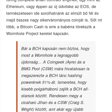
Ethereum, vagy éppen az új üdvöske az EOS, de
természetesen ide sorolhatnánk az elmúlt bő fél év
majd összes nagy sikervárományos coinját is. Sőt mi
több, a Bitcoin Cash is erre a babérra törekszik a
Wormhole Project keretei kapcsán.
Bár a BCH kapcsán nem biztos, hogy
most a Wormhole a legnagyobb
újdonság… A Coingeek (Ayre) ás a
BMG Pool (CSW) mára hivatalosan is
megszerezte a BCH lánc hashing
powerének 51%-át. Ismeretes, hogy
kisebb polgárháború zajlik a BCH all-
starsok között. Rendesen megy a
cicaharc Jihan és a CSW (Craig S.
Wright) között, ami akár egy újabb