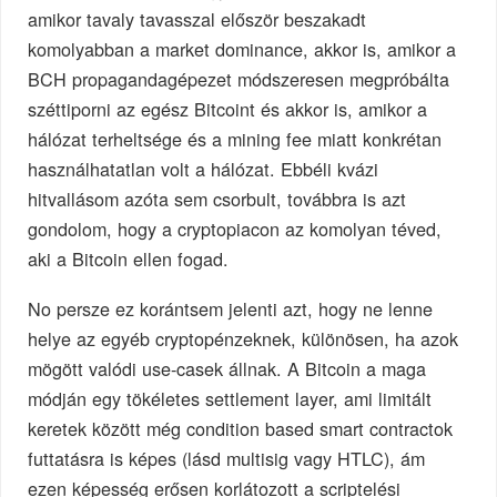
amikor tavaly tavasszal először beszakadt
komolyabban a market dominance, akkor is, amikor a
BCH propagandagépezet módszeresen megpróbálta
széttiporni az egész Bitcoint és akkor is, amikor a
hálózat terheltsége és a mining fee miatt konkrétan
használhatatlan volt a hálózat. Ebbéli kvázi
hitvallásom azóta sem csorbult, továbbra is azt
gondolom, hogy a cryptopiacon az komolyan téved,
aki a Bitcoin ellen fogad.
No persze ez korántsem jelenti azt, hogy ne lenne
helye az egyéb cryptopénzeknek, különösen, ha azok
mögött valódi use-casek állnak. A Bitcoin a maga
módján egy tökéletes settlement layer, ami limitált
keretek között még condition based smart contractok
futtatásra is képes (lásd multisig vagy HTLC), ám
ezen képesség erősen korlátozott a scriptelési