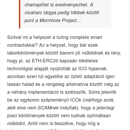
chainsplitet is eredményezhet. A
cicaharc tárgya pedig többek között
pont a Wormhole Project…
Szóval mi a helyezet a turing complete smart
contractokkal? Az a helyzet, hogy bár ezek
laborkörülmények között baromi jól működnek és tény,
hogy pl. az ETH-ERC20 kapcsán tökéletes
technológiai alapját nyújtották az ICO hypenak,
azonban ezen túl egyelőre az üzleti adaptáció igen
lassan halad és a rengeteg alternatíva között még az
a néhány implementáció is szétoszlik. Sorra jelentik
be az egykoron szépreményű ICOk (
márhogy azok,
), hogy a jelenlegi
akik elve nem SCAMnek indultak
piaci körülmények között nem tudnak optimálisan
működni. Arról nem is beszélve, hogy míg a