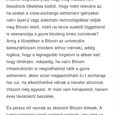
beszélünk tökéletes kódról. Hogy miért releváns az,
ha ezeket a cross-exchange settlement igényeket
natív layer-2 vagy sidechain technológiákkal oldják
meg Bitcoin felett, miért ne lenne ezektől függetlenül
is relevanciája a gyors blocking timeú coinoknak?
Amíg a tőzsdéken a Bitcoin az univerzális
keresztárfolyam (mindent ahhoz mérnek), addig
logikus, hogy a legnagyobb forgalom is abban kell,
hogy történjen, márpedig, ha natív Bitcoin
infrastruktúrán is megoldhatóvá válik a gyors
settlement, akkor ezzel megspórolható 2×1 exchange
fee cut, ha elkerülhetővé válnak a transfer altcoinok.
Viszont még egyszer: itt most nem hónapokról, hanem
éves távlatokról beszélek.
És persze ott vannak az abszolút Bitcoin killerek: A
turing complete smart contract enginek, úgy mint az