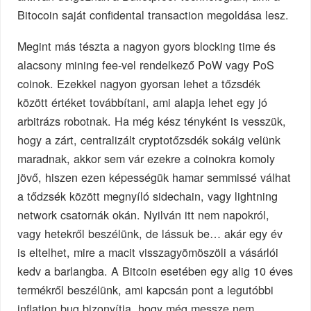
Bitocoin saját confidental transaction megoldása lesz.
Megint más tészta a nagyon gyors blocking time és
alacsony mining fee-vel rendelkező PoW vagy PoS
coinok. Ezekkel nagyon gyorsan lehet a tőzsdék
között értéket továbbítani, ami alapja lehet egy jó
arbitrázs robotnak. Ha még kész tényként is vesszük,
hogy a zárt, centralizált cryptotőzsdék sokáig velünk
maradnak, akkor sem vár ezekre a coinokra komoly
jövő, hiszen ezen képességük hamar semmissé válhat
a tődzsék között megnyíló sidechain, vagy lightning
network csatornák okán. Nyilván itt nem napokról,
vagy hetekről beszélünk, de lássuk be… akár egy év
is eltelhet, mire a macit visszagyömöszöli a vásárlói
kedv a barlangba. A Bitcoin esetében egy alig 10 éves
termékről beszélünk, ami kapcsán pont a legutóbbi
inflation bug bizonyítja, hogy még messze nem