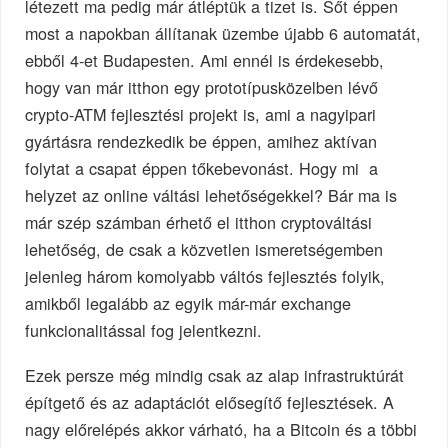
létezett ma pedig már átléptük a tizet is. Sőt éppen
most a napokban állítanak üzembe újabb 6 automatát,
ebből 4-et Budapesten. Ami ennél is érdekesebb,
hogy van már itthon egy prototípusközelben lévő
crypto-ATM fejlesztési projekt is, ami a nagyipari
gyártásra rendezkedik be éppen, amihez aktívan
folytat a csapat éppen tőkebevonást. Hogy mi a
helyzet az online váltási lehetőségekkel? Bár ma is
már szép számban érhető el itthon cryptováltási
lehetőség, de csak a közvetlen ismeretségemben
jelenleg három komolyabb váltós fejlesztés folyik,
amikből legalább az egyik már-már exchange
funkcionalitással fog jelentkezni.
Ezek persze még mindig csak az alap infrastruktúrát
építgető és az adaptációt elősegítő fejlesztések. A
nagy előrelépés akkor várható, ha a Bitcoin és a többi