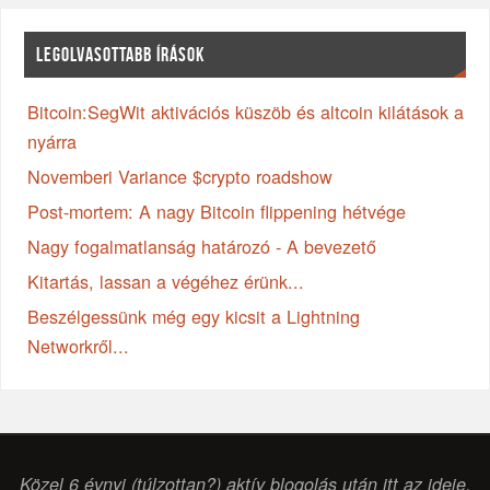
LEGOLVASOTTABB ÍRÁSOK
Bitcoin:SegWit aktivációs küszöb és altcoin kilátások a
nyárra
Novemberi Variance $crypto roadshow
Post-mortem: A nagy Bitcoin flippening hétvége
Nagy fogalmatlanság határozó - A bevezető
Kitartás, lassan a végéhez érünk...
Beszélgessünk még egy kicsit a Lightning
Networkről...
Közel 6 évnyi (túlzottan?) aktív blogolás után itt az ideje,