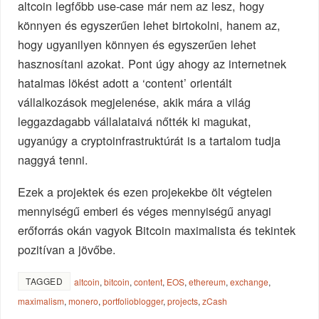
altcoin legfőbb use-case már nem az lesz, hogy
könnyen és egyszerűen lehet birtokolni, hanem az,
hogy ugyanilyen könnyen és egyszerűen lehet
hasznosítani azokat. Pont úgy ahogy az internetnek
hatalmas lökést adott a ‘content’ orientált
vállalkozások megjelenése, akik mára a világ
leggazdagabb vállalataivá nőtték ki magukat,
ugyanúgy a cryptoinfrastruktúrát is a tartalom tudja
naggyá tenni.
Ezek a projektek és ezen projekekbe ölt végtelen
mennyiségű emberi és véges mennyiségű anyagi
erőforrás okán vagyok Bitcoin maximalista és tekintek
pozitívan a jövőbe.
TAGGED
altcoin
,
bitcoin
,
content
,
EOS
,
ethereum
,
exchange
,
maximalism
,
monero
,
portfolioblogger
,
projects
,
zCash