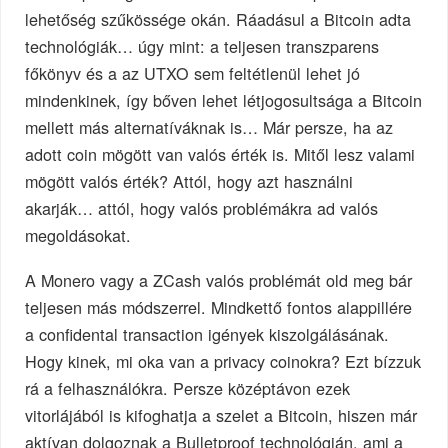
lehetőség szűkössége okán. Ráadásul a Bitcoin adta
technológiák… úgy mint: a teljesen transzparens
főkönyv és a az UTXO sem feltétlenül lehet jó
mindenkinek, így bőven lehet létjogosultsága a Bitcoin
mellett más alternatíváknak is… Már persze, ha az
adott coin mögött van valós érték is. Mitől lesz valami
mögött valós érték? Attól, hogy azt használni
akarják… attól, hogy valós problémákra ad valós
megoldásokat.
A Monero vagy a ZCash valós problémát old meg bár
teljesen más módszerrel. Mindkettő fontos alappillére
a confidental transaction igények kiszolgálásának.
Hogy kinek, mi oka van a privacy coinokra? Ezt bízzuk
rá a felhasználókra. Persze középtávon ezek
vitorlájából is kifoghatja a szelet a Bitcoin, hiszen már
aktívan dolgoznak a Bulletproof technológián, ami a