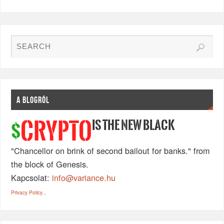
A BLOGRÓL
IS THE NEW BLACK
CRYPTO
$
"Chancellor on brink of second bailout for banks." from
the block of Genesis.
Kapcsolat:
info@variance.hu
Privacy Policy...