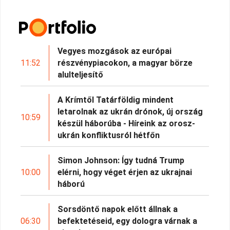
Vegyes mozgások az európai
11:52
részvénypiacokon, a magyar börze
alulteljesítő
A Krímtől Tatárföldig mindent
letarolnak az ukrán drónok, új ország
10:59
készül háborúba - Híreink az orosz-
ukrán konfliktusról hétfőn
Simon Johnson: Így tudná Trump
10:00
elérni, hogy véget érjen az ukrajnai
háború
Sorsdöntő napok előtt állnak a
06:30
befektetéseid, egy dologra várnak a