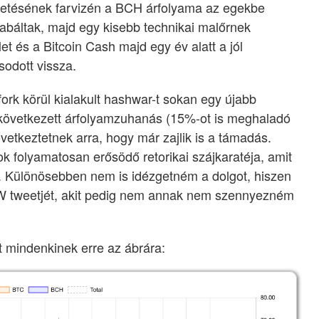
etésének farvizén a BCH árfolyama az egekbe
iabáltak, majd egy kisebb technikai malőrnek
et és a Bitcoin Cash majd egy év alatt a jól
sodott vissza.
ork körül kialakult hashwar-t sokan egy újabb
bekövetkezett árfolyamzuhanás (15%-ot is meghaladó
vetkeztetnek arra, hogy már zajlik is a támadás.
ok folyamatosan erősödő retorikai szájkaratéja, amit
Különösebben nem is idézgetném a dolgot, hiszen
SW tweetjét, akit pedig nem annak nem szennyezném
t mindenkinek erre az ábrára: