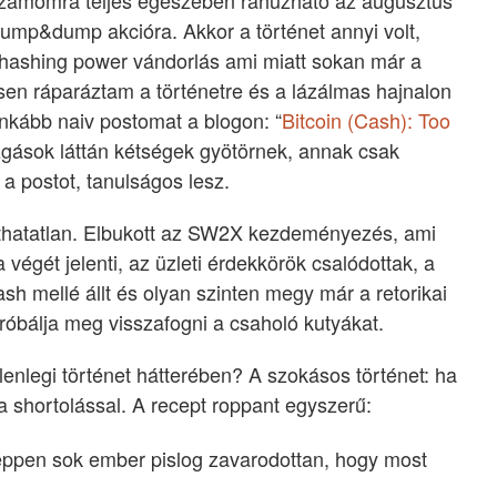
 számomra teljes egészében ráhúzható az augusztus
ump&dump akcióra. Akkor a történet annyi volt,
y hashing power vándorlás ami miatt sokan már a
esen ráparáztam a történetre és a lázálmas hajnalon
nkább naiv postomat a blogon: “
Bitcoin (Cash): Too
mozgások láttán kétségek gyötörnek, annak csak
 a postot, tanulságos lesz.
tathatatlan. Elbukott az SW2X kezdeményezés, ami
 végét jelenti, az üzleti érdekkörök csalódottak, a
ash mellé állt és olyan szinten megy már a retorikai
óbálja meg visszafogni a csaholó kutyákat.
lenlegi történet hátterében? A szokásos történet: ha
 a shortolással. A recept roppant egyszerű:
őképpen sok ember pislog zavarodottan, hogy most