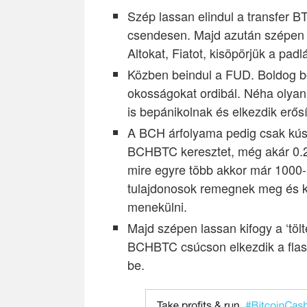
Szép lassan elindul a transfer 
csendesen. Majd azután szépen 
Altokat, Fiatot, kisöpörjük a padl
Közben beindul a FUD. Boldog bol
okosságokat ordibál. Néha olya
is bepánikolnak és elkezdik erős
A BCH árfolyama pedig csak kúszi
BCHBTC keresztet, még akár 0.2-i
mire egyre több akkor már 1000-
tulajdonosok remegnek meg és 
menekülni.
Majd szépen lassan kifogy a ‘töl
BCHBTC csúcson elkezdik a flash
be.