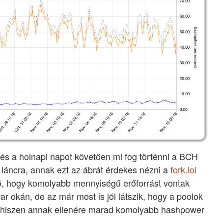
és a holnapi napot követően mi fog történni a BCH
 láncra, annak ezt az ábrát érdekes nézni a
fork.lol
ó, hogy komolyabb mennyiségű erőforrást vontak
r okán, de az már most is jól látszik, hogy a poolok
, hiszen annak ellenére marad komolyabb hashpower