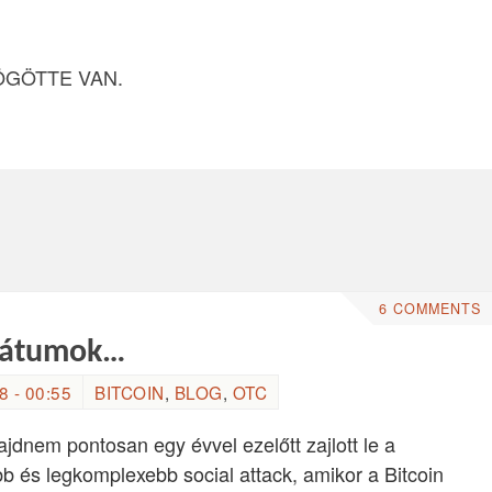
ÖGÖTTE VAN.
6 COMMENTS
 dátumok…
 - 00:55
BITCOIN
,
BLOG
,
OTC
dnem pontosan egy évvel ezelőtt zajlott le a
b és legkomplexebb social attack, amikor a Bitcoin