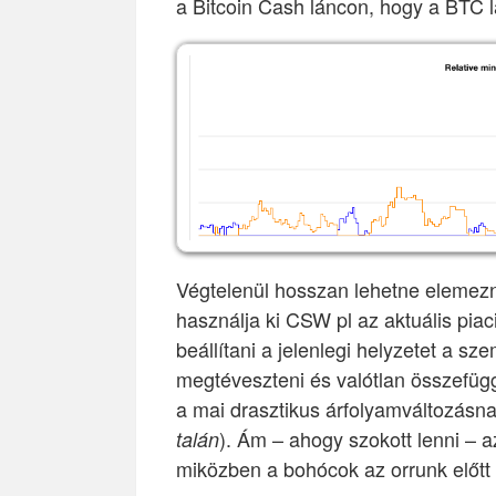
a Bitcoin Cash láncon, hogy a BTC lá
Végtelenül hosszan lehetne elemezni
használja ki CSW pl az aktuális pia
beállítani a jelenlegi helyzetet a s
megtéveszteni és valótlan összefügg
a mai drasztikus árfolyamváltozásn
). Ám – ahogy szokott lenni – a
talán
miközben a bohócok az orrunk előtt 