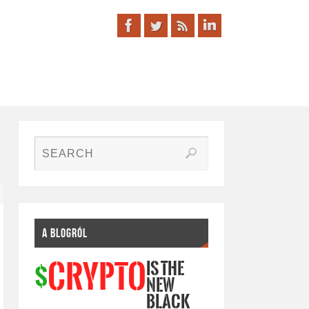
A BLOGRÓL
IS THE
CRYPTO
$
NEW
BLACK