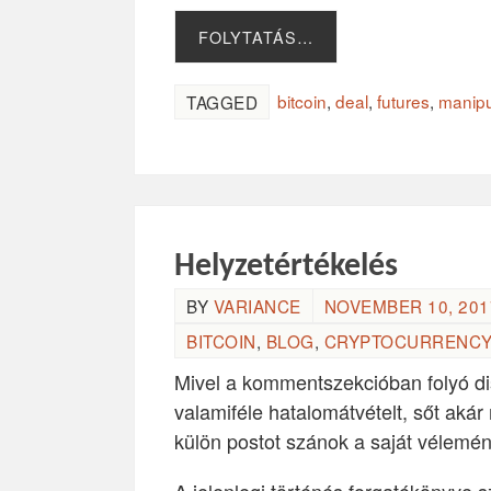
FOLYTATÁS…
bitcoin
,
deal
,
futures
,
manipu
TAGGED
Helyzetértékelés
BY
VARIANCE
NOVEMBER 10, 2017
BITCOIN
,
BLOG
,
CRYPTOCURRENCY
Mivel a kommentszekcióban folyó dis
valamiféle hatalomátvételt, sőt akár
külön postot szánok a saját vélemé