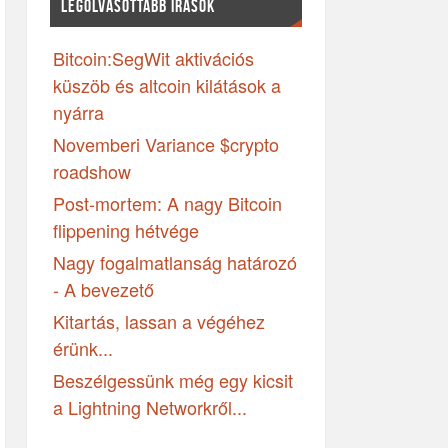
LEGOLVASOTTABB ÍRÁSOK
Bitcoin:SegWit aktivációs
küszöb és altcoin kilátások a
nyárra
Novemberi Variance $crypto
roadshow
Post-mortem: A nagy Bitcoin
flippening hétvége
Nagy fogalmatlanság határozó
- A bevezető
Kitartás, lassan a végéhez
érünk...
Beszélgessünk még egy kicsit
a Lightning Networkről...