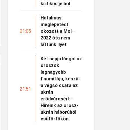
kritikus jelből
Hatalmas
meglepetést
01:05
okozott a Mol –
2022 óta nem
láttunk ilyet
Két napja lángol az
oroszok
legnagyobb
finomítója, készül
a végső csata az
21:51
ukrán
erődvárosért -
Híreink az orosz-
ukrán háborúból
csütörtökön