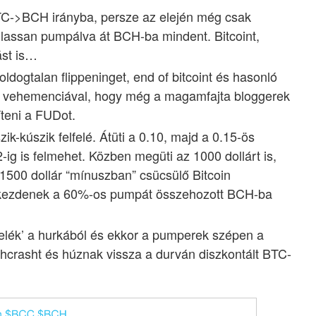
BTC->BCH irányba, persze az elején még csak
lassan pumpálva át BCH-ba mindent. Bitcoint,
ást is…
dogtalan flippeninget, end of bitcoint és hasonló
n vehemenciával, hogy még a magamfajta bloggerek
íteni a FUDot.
k-kúszik felfelé. Átüti a 0.10, majd a 0.15-ös
g is felmehet. Közben megüti az 1000 dollárt is,
1500 dollár “mínuszban” csücsülő Bitcoin
kezdenek a 60%-os pumpát összehozott BCH-ba
telék’ a hurkából és ekkor a pumperek szépen a
crasht és húznak vissza a durván diszkontált BTC-