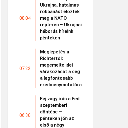
Ukrajna, hatalmas
robbanást előztek
08:04
meg a NATO
repterén – Ukrajnai
háborús híreink
pénteken
Meglepetés a
Richtertől:
megemelte idei
07:22
várakozását a cég
a legfontosabb
eredménymutatóra
Fej vagy írás a Fed
szeptemberi
döntése —
06:30
pénteken jön az
első a négy