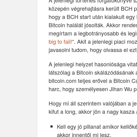
A jelenlegi történés forgatókönyve
közepén végrehajtásra került BCH p
hogy a BCH start után kialakult eg
Bitcoin halálát jósolták. Akkor rend
megírtam a legbotrányosabb és legi
big to fail!
“. Akit a jelenlegi piaci 
javasolni tudom, hogy olvassa el ezt
A jelenlegi helyzet hasonlósága vi
látszólag a Bitcoin skálázódásának a
bitcoin.com teljes erővel a Bitcoin C
harc, hogy személyesen Jihan Wu pr
Hogy mi áll szerintem valójában a je
kifut a long, akkor jön a nagy kasza
Kell egy jó pillanat amikor kell
akkor innentől mi lesz.