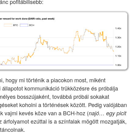
nc pofitábilisebb:
, hogy mi történik a piacokon most, miként
ci állapotot kommunikáció trükközésre és próbálja
zemélyes bosszújaként, továbbá próbál sokakat
éseket koholni a történések között. Pedig valójában
ak vajmi kevés köze van a BCH-hoz (
najó… egy picit
z árfolyamot ezúttal is a színfalak mögött mozgatják,
táncolnak.