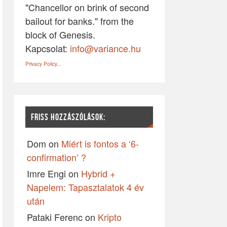
"Chancellor on brink of second
bailout for banks." from the
block of Genesis.
Kapcsolat:
info@variance.hu
Privacy Policy...
FRISS HOZZÁSZÓLÁSOK:
Dom
on
Miért is fontos a ‘6-
confirmation’ ?
Imre Engi
on
Hybrid +
Napelem: Tapasztalatok 4 év
után
Pataki Ferenc
on
Kripto