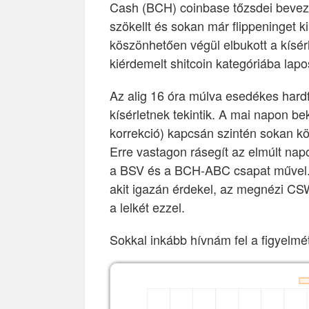
Cash (BCH) coinbase tőzsdei bevez
szökellt és sokan már flippeninget k
köszönhetően végül elbukott a kísérl
kiérdemelt shitcoin kategóriába lapo
Az alig 16 óra múlva esedékes hardf
kísérletnek tekintik. A mai napon 
korrekció) kapcsán szintén sokan kö
Erre vastagon rásegít az elmúlt nap
a BSV és a BCH-ABC csapat művel. 
akit igazán érdekel, az megnézi C
a lelkét ezzel.
Sokkal inkább hívnám fel a figyelmé