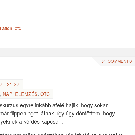
lation
,
otc
81 COMMENTS
 - 21:27
,
NAPI ELEMZÉS
,
OTC
kurzus egyre inkább afelé hajlik, hogy sokan
 már flippeninget látnak, így úgy döntöttem, hogy
nyeknek a kérdés kapcsán.