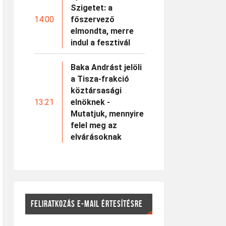
Szigetet: a
14:00
főszervező
elmondta, merre
indul a fesztivál
Baka Andrást jelöli
a Tisza-frakció
köztársasági
13:21
elnöknek -
Mutatjuk, mennyire
felel meg az
elvárásoknak
FELIRATKOZÁS E-MAIL ÉRTESÍTÉSRE