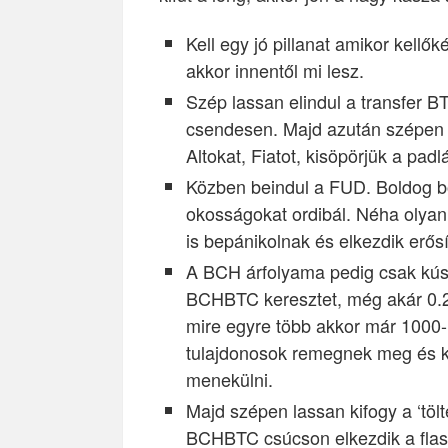
Kell egy jó pillanat amikor kell
akkor innentől mi lesz.
Szép lassan elindul a transfer 
csendesen. Majd azután szépen 
Altokat, Fiatot, kisöpörjük a padl
Közben beindul a FUD. Boldog bol
okosságokat ordibál. Néha olya
is bepánikolnak és elkezdik erős
A BCH árfolyama pedig csak kúszi
BCHBTC keresztet, még akár 0.2-i
mire egyre több akkor már 1000-
tulajdonosok remegnek meg és 
menekülni.
Majd szépen lassan kifogy a ‘töl
BCHBTC csúcson elkezdik a flash