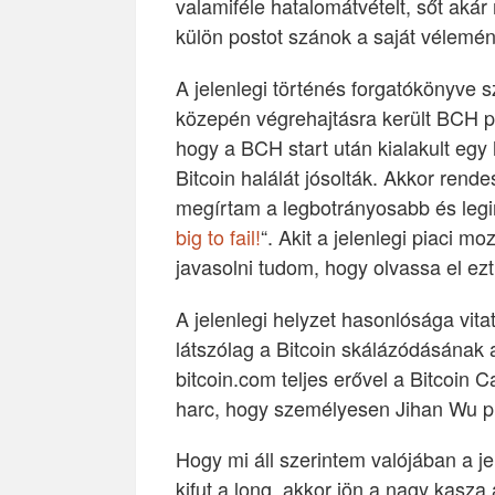
valamiféle hatalomátvételt, sőt akár
külön postot szánok a saját vélemé
A jelenlegi történés forgatókönyve
közepén végrehajtásra került BCH p
hogy a BCH start után kialakult eg
Bitcoin halálát jósolták. Akkor rend
megírtam a legbotrányosabb és legi
big to fail!
“. Akit a jelenlegi piaci 
javasolni tudom, hogy olvassa el ezt
A jelenlegi helyzet hasonlósága vi
látszólag a Bitcoin skálázódásának a
bitcoin.com teljes erővel a Bitcoin C
harc, hogy személyesen Jihan Wu pr
Hogy mi áll szerintem valójában a je
kifut a long, akkor jön a nagy kasza