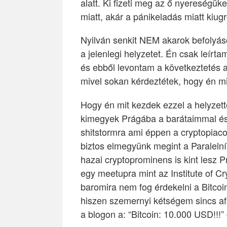
alatt. Ki fizeti meg az ő nyereségü
miatt, akár a pánikeladás miatt kiugr
Nyilván senkit NEM akarok befolyáso
a jelenlegi helyzetet. Én csak leí
és ebből levontam a következtetés a 
mivel sokan kérdeztétek, hogy én mit
Hogy én mit kezdek ezzel a helyzett
kimegyek Prágába a barátaimmal és
shitstormra ami éppen a cryptopiaco
biztos elmegyünk megint a Paraleln
hazai cryptoprominens is kint lesz 
egy meetupra mint az Institute of C
baromira nem fog érdekelni a Bitcoi
hiszen szemernyi kétségem sincs afe
a blogon a: “Bitcoin: 10.000 USD!!!”