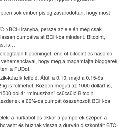
őképpen sok ember pislog zavarodottan, hogy most
BTC->BCH irányba, persze az elején még csak
lassan pumpálva át BCH-ba mindent. Bitcoint,
ást is…
dogtalan flippeninget, end of bitcoint és hasonló
n vehemenciával, hogy még a magamfajta bloggerek
íteni a FUDot.
k-kúszik felfelé. Átüti a 0.10, majd a 0.15-ös
g is felmehet. Közben megüti az 1000 dollárt is,
1500 dollár “mínuszban” csücsülő Bitcoin
kezdenek a 60%-os pumpát összehozott BCH-ba
telék’ a hurkából és ekkor a pumperek szépen a
crasht és húznak vissza a durván diszkontált BTC-