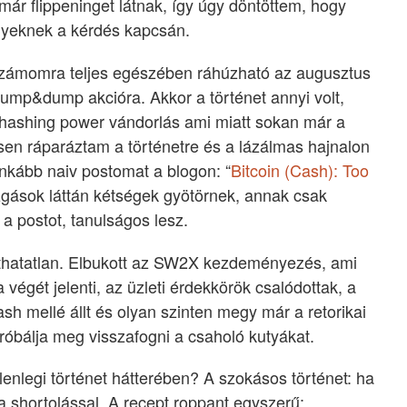
 már flippeninget látnak, így úgy döntöttem, hogy
nyeknek a kérdés kapcsán.
 számomra teljes egészében ráhúzható az augusztus
ump&dump akcióra. Akkor a történet annyi volt,
y hashing power vándorlás ami miatt sokan már a
esen ráparáztam a történetre és a lázálmas hajnalon
nkább naiv postomat a blogon: “
Bitcoin (Cash): Too
mozgások láttán kétségek gyötörnek, annak csak
 a postot, tanulságos lesz.
tathatatlan. Elbukott az SW2X kezdeményezés, ami
 végét jelenti, az üzleti érdekkörök csalódottak, a
ash mellé állt és olyan szinten megy már a retorikai
óbálja meg visszafogni a csaholó kutyákat.
lenlegi történet hátterében? A szokásos történet: ha
 a shortolással. A recept roppant egyszerű: