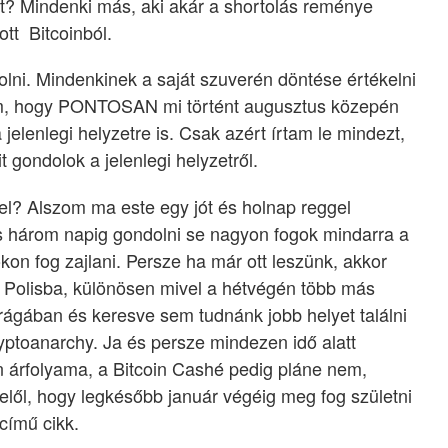
ket? Mindenki más, aki akár a shortolás reménye
ott Bitcoinból.
lni. Mindenkinek a saját szuverén döntése értékelni
rtam, hogy PONTOSAN mi történt augusztus közepén
jelenlegi helyzetre is. Csak azért írtam le mindezt,
 gondolok a jelenlegi helyzetről.
el? Alszom ma este egy jót és holnap reggel
 három napig gondolni se nagyon fogok mindarra a
kon fog zajlani. Persze ha már ott leszünk, akkor
í Polisba, különösen mivel a hétvégén több más
Prágában és keresve sem tudnánk jobb helyet találni
ryptoanarchy. Ja és persze mindezen idő alatt
n árfolyama, a Bitcoin Cashé pedig pláne nem,
lől, hogy legkésőbb január végéig meg fog születni
 című cikk.