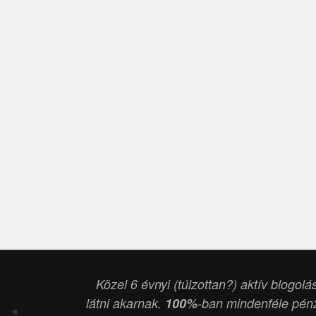
Közel 6 évnyi (túlzottan?) aktív blogolá
látni akarnak.
100%
-ban mindenféle pénz