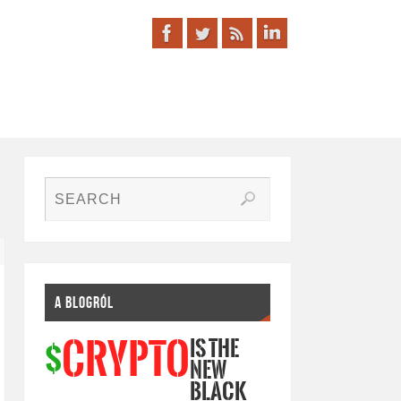
A BLOGRÓL
IS THE
CRYPTO
$
NEW
BLACK