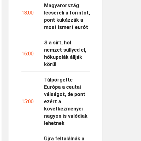
Magyarország
18:00
lecseréli a forintot,
pont kukázzák a
most ismert eurót
S a sírt, hol
nemzet süllyed el,
16:00
hőkupolák állják
körül
Túlpörgette
Európa a ceutai
válságot, de pont
15:00
ezért a
következményei
nagyon is valódiak
lehetnek
Újra feltalálnák a