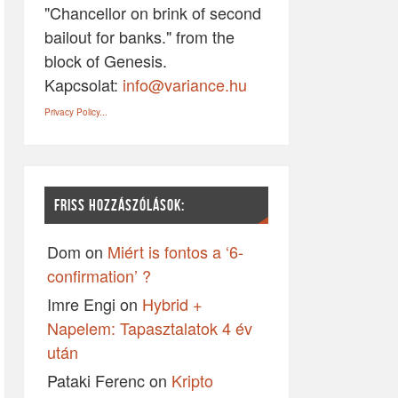
"Chancellor on brink of second
bailout for banks." from the
block of Genesis.
Kapcsolat:
info@variance.hu
Privacy Policy...
FRISS HOZZÁSZÓLÁSOK:
Dom
on
Miért is fontos a ‘6-
confirmation’ ?
Imre Engi
on
Hybrid +
Napelem: Tapasztalatok 4 év
után
Pataki Ferenc
on
Kripto