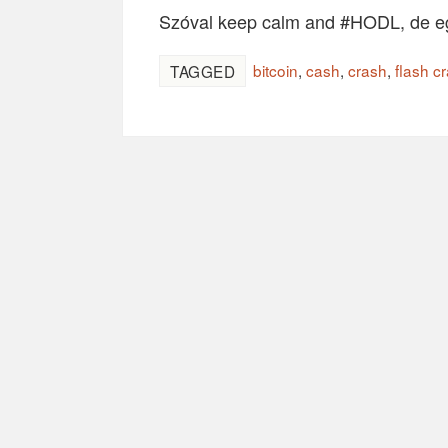
Szóval keep calm and #HODL, de eg
bitcoin
,
cash
,
crash
,
flash c
TAGGED