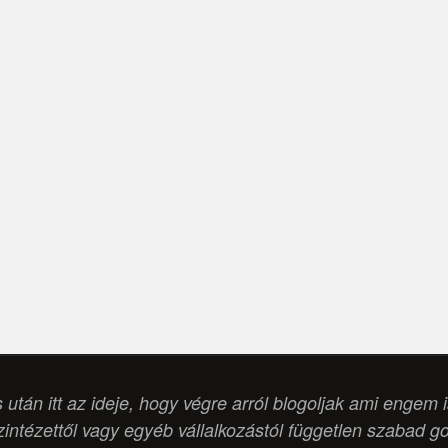
s után itt az ideje, hogy végre arról blogoljak ami engem 
intézettől vagy egyéb vállalkozástól független szabad g