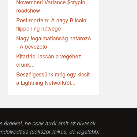
Novemberi Variance $crypto
roadshow
Post-mortem: A nagy Bitcoin
flippening hétvége
Nagy fogalmatlanság határozó
- A bevezető
Kitartás, lassan a végéhez
érünk...
Beszélgessünk még egy kicsit
a Lightning Networkről...
is érdekel, ne csak arról amit az olvasók
ondolkodású (
sokszor laikus, de legalább
)