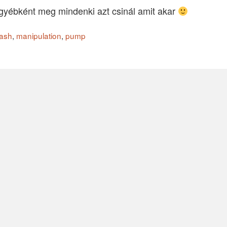
yébként meg mindenki azt csinál amit akar
rash
,
manipulation
,
pump