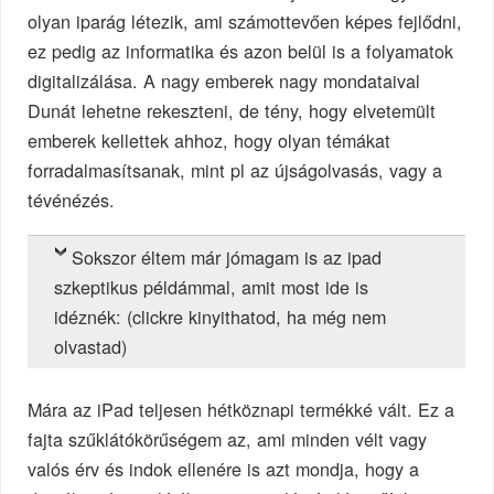
olyan iparág létezik, ami számottevően képes fejlődni,
ez pedig az informatika és azon belül is a folyamatok
digitalizálása. A nagy emberek nagy mondataival
Dunát lehetne rekeszteni, de tény, hogy elvetemült
emberek kellettek ahhoz, hogy olyan témákat
forradalmasítsanak, mint pl az újságolvasás, vagy a
tévénézés.
Sokszor éltem már jómagam is az ipad
szkeptikus példámmal, amit most ide is
idéznék: (clickre kinyithatod, ha még nem
olvastad)
Mára az iPad teljesen hétköznapi termékké vált. Ez a
fajta szűklátókörűségem az, ami minden vélt vagy
valós érv és indok ellenére is azt mondja, hogy a