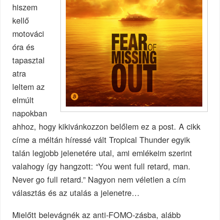
hiszem
kellő
motováci
óra és
tapasztal
atra
leltem az
elmúlt
napokban
ahhoz, hogy kikivánkozzon belőlem ez a post. A cikk
címe a méltán híressé vált Tropical Thunder egyik
talán legjobb jelenetére utal, ami emlékeim szerint
valahogy így hangzott: “You went full retard, man.
Never go full retard.” Nagyon nem véletlen a cím
választás és az utalás a jelenetre…
Mielőtt belevágnék az anti-FOMO-zásba, alább