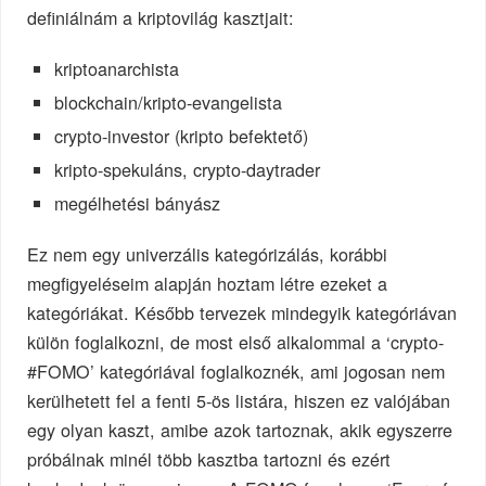
definiálnám a kriptovilág kasztjait:
kriptoanarchista
blockchain/kripto-evangelista
crypto-investor (kripto befektető)
kripto-spekuláns, crypto-daytrader
megélhetési bányász
Ez nem egy univerzális kategórizálás, korábbi
megfigyeléseim alapján hoztam létre ezeket a
kategóriákat. Később tervezek mindegyik kategóriávan
külön foglalkozni, de most első alkalommal a ‘crypto-
#FOMO’ kategóriával foglalkoznék, ami jogosan nem
kerülhetett fel a fenti 5-ös listára, hiszen ez valójában
egy olyan kaszt, amibe azok tartoznak, akik egyszerre
próbálnak minél több kasztba tartozni és ezért