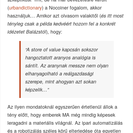
(
urbandictionary
) a Nocoiner fogalom, akkor
használjuk… Amikor azt olvasom valakitől (
és itt most
tényleg csak a példa kedvéért hozom fel a konkrét
), hogy:
idézetet Balázstól
“A store of value kapcsán sokszor
hangoztatott aranyos analógia is
sántít. Az aranynak messze nem olyan
elhanyagolható a reálgazdasági
szerepe, mint ahogyan azt sokan
képzelik…”
Az ilyen mondatoknál egyszerűen értetlenül állok a
tény előtt, hogy emberek MA még mindig képesek
leragadni a materiális világnál. Az ipari automatizálás
és a robotizálás széles körű elterjedése óta egyetlen