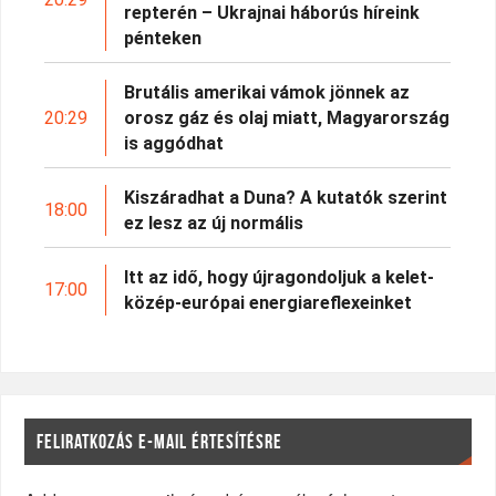
repterén – Ukrajnai háborús híreink
pénteken
Brutális amerikai vámok jönnek az
20:29
orosz gáz és olaj miatt, Magyarország
is aggódhat
Kiszáradhat a Duna? A kutatók szerint
18:00
ez lesz az új normális
Itt az idő, hogy újragondoljuk a kelet-
17:00
közép-európai energiareflexeinket
FELIRATKOZÁS E-MAIL ÉRTESÍTÉSRE