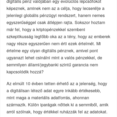
digitális pénz valójában egy evolúciós lépcsőfokot
képeznek, aminek nem az a célja, hogy lecserélje a
jelenlegi globális pénzügyi rendszert, hanem nemes
egyszerűséggel csak átlépjen rajta. Sokszor hoztam
már fel, hogy a kriptopénzekkel szembeni
szkeptikusság legfőbb oka az a tény, hogy az emberek
nagy része egyszerűen nem érti ezek értelmét. Mi
értelme egy olyan digitális pénznek, amivel pont
ugyanazt lehet csinálni mint a valós pénzekkel, de
semmilyen állami/jegybanki szintű garancia nem
kapcsolódik hozzá?
Az elmúlt 10 évben tetten érhető az a jelenség, hogy
a digitálisan létező adat egyre inkább értékesebb,
mint maga a materiális adatforrás, ahonnan
származik. Külön iparágak nőttek ki a semmiből, amik
arról szólnak, hogy értékkel ruházzák fel az adatokat.