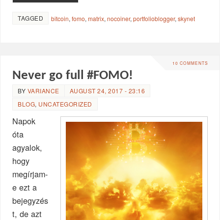
TAGGED
bitcoin
,
fomo
,
matrix
,
nocoiner
,
portfolioblogger
,
skynet
10 COMMENTS
Never go full #FOMO!
BY
VARIANCE
AUGUST 24, 2017 - 23:16
BLOG
,
UNCATEGORIZED
Napok
óta
agyalok,
hogy
megírjam-
e ezt a
bejegyzés
t, de azt