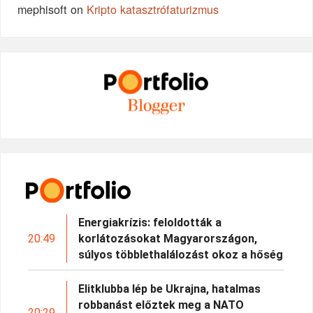
mephisoft
on
Kripto katasztrófaturizmus
Energiakrízis: feloldották a
20:49
korlátozásokat Magyarországon,
súlyos többlethalálozást okoz a hőség
Elitklubba lép be Ukrajna, hatalmas
robbanást előztek meg a NATO
20:29