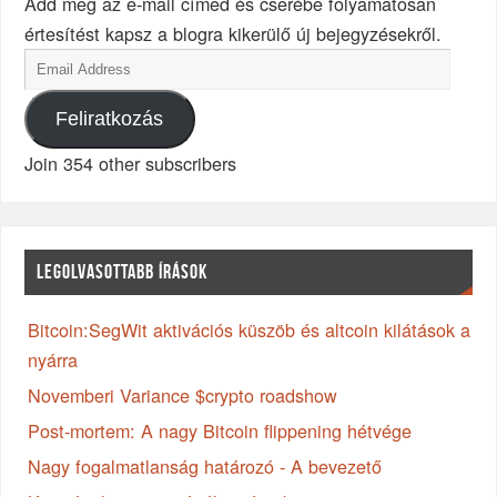
Add meg az e-mail címed és cserébe folyamatosan
értesítést kapsz a blogra kikerülő új bejegyzésekről.
Feliratkozás
Join 354 other subscribers
LEGOLVASOTTABB ÍRÁSOK
Bitcoin:SegWit aktivációs küszöb és altcoin kilátások a
nyárra
Novemberi Variance $crypto roadshow
Post-mortem: A nagy Bitcoin flippening hétvége
Nagy fogalmatlanság határozó - A bevezető