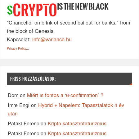
IS THE NEW BLACK
CRYPTO
$
"Chancellor on brink of second bailout for banks." from
the block of Genesis.
Kapcsolat:
info@variance.hu
Privacy Policy...
FRISS HOZZÁSZÓLÁSOK:
Dom
on
Miért is fontos a ‘6-confirmation’ ?
Imre Engi
on
Hybrid + Napelem: Tapasztalatok 4 év
után
Pataki Ferenc
on
Kripto katasztrófaturizmus
Pataki Ferenc
on
Kripto katasztrófaturizmus