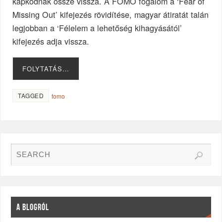
kapkodnak össze vissza. A FOMO fogalom a ‘Fear of
Missing Out’ kifejezés rövidítése, magyar átiratát talán
legjobban a ‘Félelem a lehetőség kihagyásától’
kifejezés adja vissza.
FOLYTATÁS…
TAGGED
fomo
A BLOGRÓL