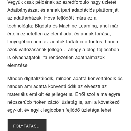
Vegyük csak példának az ezredforduló nagy üzletét:
Adatbányászat és annak ipari adaptációs platformját
az adattárházak. Hova fejlődött mára ez a
technológia: Bigdata és Machine Learning, ahol már
értelmezhetetlen az elemi adat és annak forrása,
lényegében nem az adatok tartalma a fontos, hanem
azok változásának jellege… ahogy a blog fejlécében
is olvashatjátok: “a rendezetlen adathalmazok
elemzése”
Minden digitalizálódik, minden adattá konvertálódik és
minden ami adattá konvertálódik az elveszti az
materiális értékét és jellegét is. Erről szól a ma egyre
népszerűbb “tokenizáció” üzletág is, ami a következő
egy-két év egyik legjobban fejlődő üzletága lehet.
FOLYTATÁS…