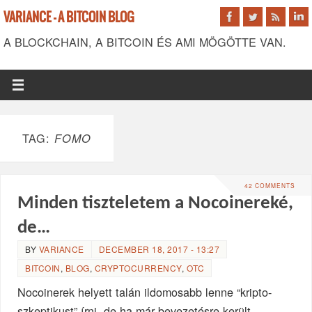
VARIANCE - A BITCOIN BLOG
A BLOCKCHAIN, A BITCOIN ÉS AMI MÖGÖTTE VAN.
TAG:
FOMO
42 COMMENTS
Minden tiszteletem a Nocoinereké,
de…
BY
VARIANCE
DECEMBER 18, 2017 - 13:27
BITCOIN
,
BLOG
,
CRYPTOCURRENCY
,
OTC
Nocoinerek helyett talán ildomosabb lenne “kripto-
szkeptikust” írni, de ha már bevezetésre került