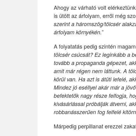
Ahogy az várható volt elérkeztün
is ütött az árfolyam, erről még sz
szerint a háromszög/tölcsér alak
”
árfolyam környékén.
A folyatatás pedig szintén magam
tölcsér csúcsát? Ez leginkább a b
tovább a propaganda gépezet, akk
amit már régen nem láttunk. A t
körül van. Ha azt is átüti lefelé, a
Mindez jó eséllyel akár már a jöv
befektetők nagy része felfogja, h
kivásárlással próbálják átverni, ak
robbanásszerűen fog felfelé kitörn
Márpedig perpillanat erezzel zak