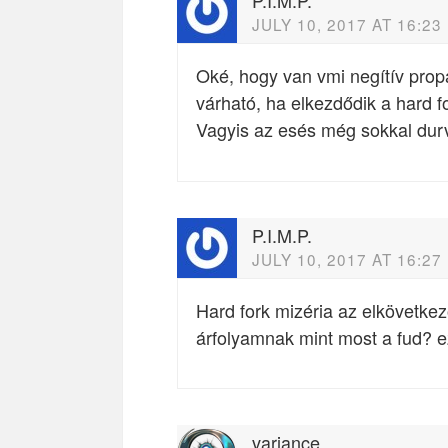
JULY 10, 2017 AT 16:23
Oké, hogy van vmi negítív prop
várható, ha elkezdődik a hard f
Vagyis az esés még sokkal dur
P.I.M.P.
JULY 10, 2017 AT 16:27
Hard fork mizéria az elkövetke
árfolyamnak mint most a fud? e
variance