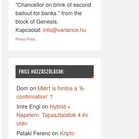
"Chancellor on brink of second
bailout for banks." from the
block of Genesis.
Kapcsolat:
info@variance.hu
Privacy Policy...
FRISS HOZZÁSZÓLÁSOK:
Dom
on
Miért is fontos a ‘6-
confirmation’ ?
Imre Engi
on
Hybrid +
Napelem: Tapasztalatok 4 év
után
Pataki Ferenc
on
Kripto