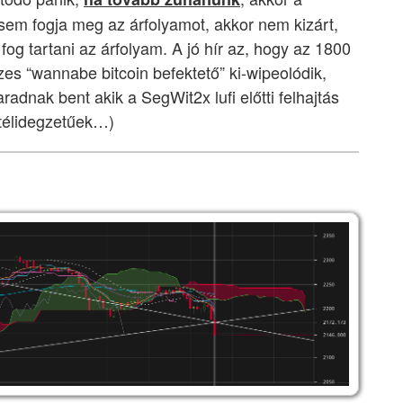
sem fogja meg az árfolyamot, akkor nem kizárt,
og tartani az árfolyam. A jó hír az, hogy az 1800
s “wannabe bitcoin befektető” ki-wipeolódik,
adnak bent akik a SegWit2x lufi előtti felhajtás
télidegzetűek…)