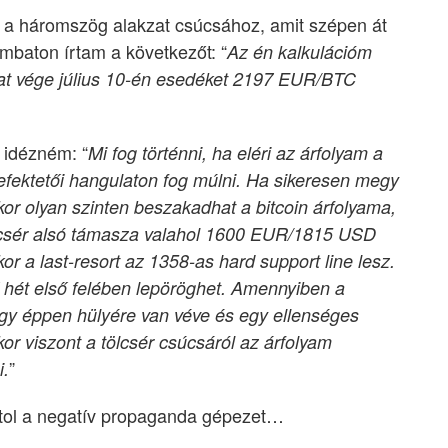
k a háromszög alakzat csúcsához, amit szépen át
ombaton írtam a következőt: “
Az én kalkulációm
zat vége július 10-én esedéket 2197 EUR/BTC
 idézném: “
Mi fog történni, ha eléri az árfolyam a
efektetői hangulaton fog múlni. Ha sikeresen megy
or olyan szinten beszakadhat a bitcoin árfolyama,
ölcsér alsó támasza valahol 1600 EUR/1815 USD
kkor a last-resort az 1358-as hard support line lesz.
ő hét első felében lepöröghet. Amennyiben a
ogy éppen hülyére van véve és egy ellenséges
kor viszont a tölcsér csúcsáról az árfolyam
”
i.
atol a negatív propaganda gépezet…