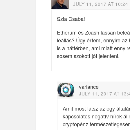
JULY 11, 2017 AT 10:24
Szia Csaba!
Etherum és Zcash lassan beleál
leállás? Úgy értem, ennyire az
is a háttérben, ami miatt enny
sosem szokott jót jelenteni.
variance
JULY 11, 2017 AT 13:
Amit most látsz az egy általá
kapcsolatos negatív hírek ál
cryptopénz természetlegesen h