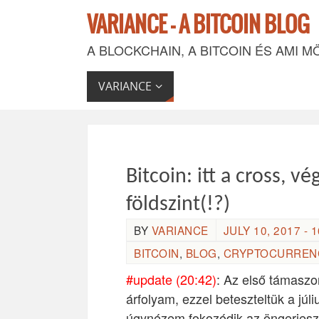
VARIANCE - A BITCOIN BLOG
A BLOCKCHAIN, A BITCOIN ÉS AMI M
VARIANCE
Bitcoin: itt a cross, vé
földszint(!?)
BY
VARIANCE
JULY 10, 2017 - 1
BITCOIN
,
BLOG
,
CRYPTOCURREN
#update (20:42)
: Az első támasz
árfolyam, ezzel beteszteltük a júl
úgynézem fokozódik az öngerjesz