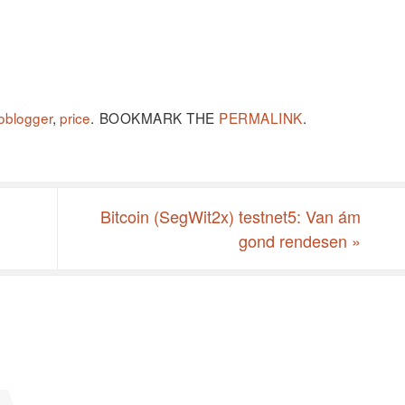
ioblogger
,
price
.
BOOKMARK THE
PERMALINK
.
Bitcoin (SegWit2x) testnet5: Van ám
gond rendesen
»