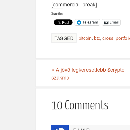
[commercial_break]
Share this:
Telegram
Email
bitcoin
,
btc
,
cross
,
portfol
TAGGED
«
A jövő legkeresettebb $crypto
szakmái
10 Comments
P.I.M.P.