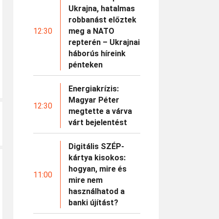
Ukrajna, hatalmas
robbanást előztek
12:30
meg a NATO
repterén – Ukrajnai
háborús híreink
pénteken
Energiakrízis:
Magyar Péter
12:30
megtette a várva
várt bejelentést
Digitális SZÉP-
kártya kisokos:
hogyan, mire és
11:00
mire nem
használhatod a
banki újítást?