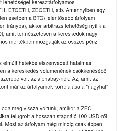
ít lehetőséget keresztárfolyamos
TETH, ETCETH, ZECETH, stb. Amennyiben egy
len esetben a BTC) jelentősebb árfolyam
en irányba), akkor arbitrázs lehetőség nyílik a
él, amit természetesen a kereskedők nagy
zonos mértékben mozgatják az összes pénz
 elmúlt hetekbe elszenvedett hatalmas
űen a kereskedés volumenének csökkenéséből
szerepe volt az alphabay-nek. Az, amit az
szont már az árfolyamok korrelálása a “nagyhal”
 oda meg vissza voltunk, amikor a ZEC
ikra felugrott a hosszan stagnáló 100 USD-ről
l. Most az árfolyam még mindig csak éppen