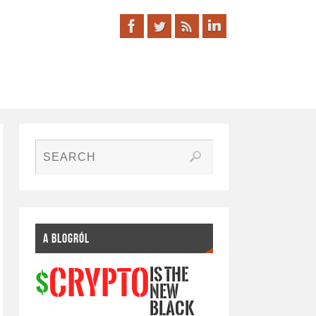
A BLOGRÓL
IS THE
CRYPTO
$
NEW
BLACK