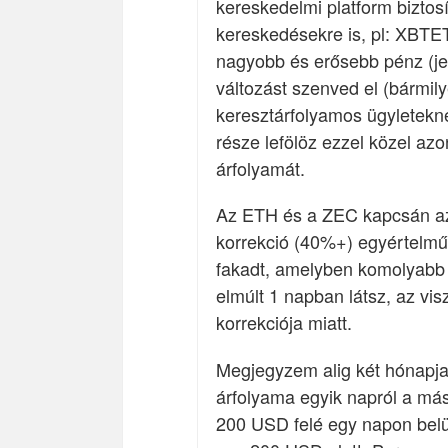
kereskedelmi platform biztos
kereskedésekre is, pl: XB
nagyobb és erősebb pénz (je
változást szenved el (bármily
keresztárfolyamos ügyletekn
része lefölöz ezzel közel a
árfolyamát.
Az ETH és a ZEC kapcsán az
korrekció (40%+) egyértelm
fakadt, amelyben komolyabb 
elmúlt 1 napban látsz, az vi
korrekciója miatt.
Megjegyzem alig két hónapja
árfolyama egyik napról a más
200 USD felé egy napon belü