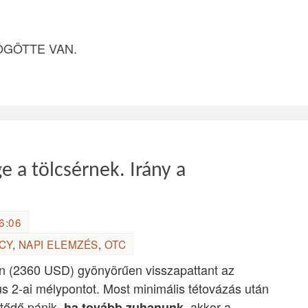
ÖGÖTTE VAN.
ge a tölcsérnek. Irány a
6:06
CY
,
NAPI ELEMZÉS
,
OTC
on (2360 USD) gyönyörűen visszapattant az
ius 2-ai mélypontot. Most minimális tétovázás után
tődő pánik,
, akkor a
ha tovább zuhanunk