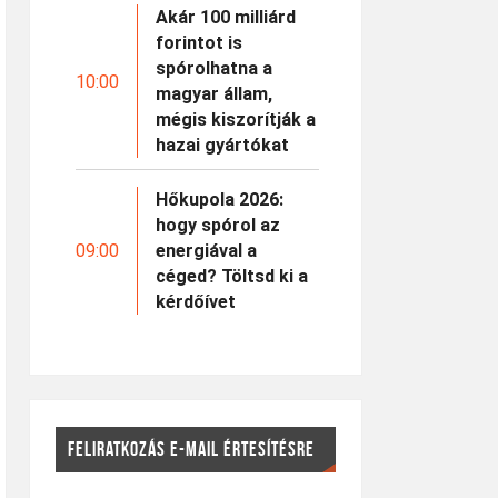
Akár 100 milliárd
forintot is
spórolhatna a
10:00
magyar állam,
mégis kiszorítják a
hazai gyártókat
Hőkupola 2026:
hogy spórol az
09:00
energiával a
céged? Töltsd ki a
kérdőívet
FELIRATKOZÁS E-MAIL ÉRTESÍTÉSRE