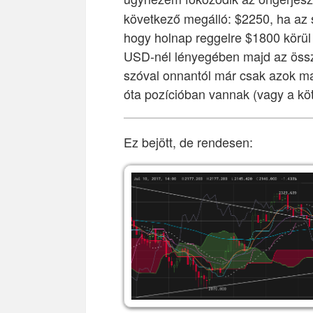
következő megálló: $2250, ha az 
hogy holnap reggelre $1800 körül f
USD-nél lényegében majd az össze
szóval onnantól már csak azok mar
óta pozícióban vannak (vagy a kö
Ez bejött, de rendesen: