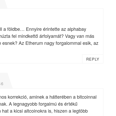
l a földbe… Ennyire érintette az alphabay
 húzta fel mindkettő árfolyamát? Vagy van más
ire esnek? Az Etherum nagy forgalommal esik, az
REPLY
46
nos korrekció, aminek a hátterében a bitcoinnal
lnak. A legnagyobb forgalmú és értékű
at a kicsi altcoinokra is, hiszen a legtöbb