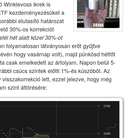
 Winklevoss ikrek is
in ETF kezdeményezésüket a
korábbi elutasító határozat
övető 30%-os korrekciót
sfél hét alatt közel 30%-ot
on folyamatosan látványosan erőt gyűjtve
(lévén hogy vasárnap volt), majd pünkösd hétfőt
óta csak emelkedett az árfolyam. Napon belül 5-
rábbi csúcs szintek előtti 1%-és küszöböt. Az
visszakorrekció lett, ezzel jelezve, hogy még
am szint áttörésére: