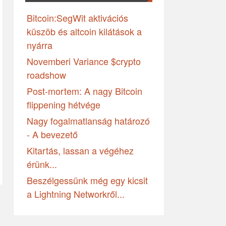
Bitcoin:SegWit aktivációs
küszöb és altcoin kilátások a
nyárra
Novemberi Variance $crypto
roadshow
Post-mortem: A nagy Bitcoin
flippening hétvége
Nagy fogalmatlanság határozó
- A bevezető
Kitartás, lassan a végéhez
érünk...
Beszélgessünk még egy kicsit
a Lightning Networkről...