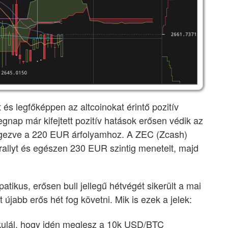
t és legfőképpen az altcoinokat érintő pozitív
nap már kifejtett pozitív hatások erősen védik az
szögezve a 220 EUR árfolyamhoz. A ZEC (Zcash)
 rallyt és egészen 230 EUR szintig menetelt, majd
ikus, erősen bull jellegű hétvégét sikerült a mai
t újabb erős hét fog követni. Mik is ezek a jelek:
kulál, hogy idén meglesz a 10k USD/BTC