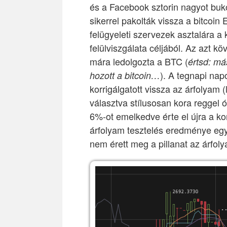
és a Facebook sztorin nagyot bukó
sikerrel pakolták vissza a bitco
felügyeleti szervezek asztalára a 
felülviszgálata céljából. Az azt k
mára ledolgozta a BTC (
értsd: má
). A tegnapi nap
hozott a bitcoin…
korrigálgatott vissza az árfolyam 
választva stílusosan kora reggel 
6%-ot emelkedve érte el újra a ko
árfolyam tesztelés eredménye egy 
nem érett meg a pillanat az árfoly