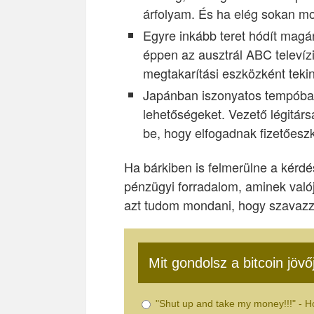
árfolyam. És ha elég sokan 
Egyre inkább teret hódít magá
éppen az ausztrál ABC televíz
megtakarítási eszközként tekint
Japánban iszonyatos tempóban 
lehetőségeket. Vezető légitárs
be, hogy elfogadnak fizetőeszk
Ha bárkiben is felmerülne a kérdé
pénzügyi forradalom, aminek val
azt tudom mondani, hogy szavazzu
Mit gondolsz a bitcoin jövő
"Shut up and take my money!!!" - H