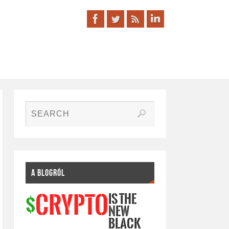
A BLOGRÓL
IS THE
CRYPTO
$
NEW
BLACK