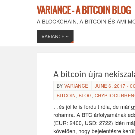
VARIANCE - A BITCOIN BLOG
A BLOCKCHAIN, A BITCOIN ÉS AMI M
VARIANCE
A bitcoin újra nekisza
BY
VARIANCE
JUNE 6, 2017 - 0
BITCOIN
,
BLOG
,
CRYPTOCURREN
…és jól le is fordult róla, de már 
rohamra. A BTC árfolyamának edd
(EUR: 2400, USD: 2722) idén máju
követően, hogy bejelentésre ker