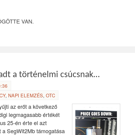
ÖGÖTTE VAN.
ladt a történelmi csúcsnak…
0:36
CY
,
NAPI ELEMZÉS
,
OTC
gyűjti az erőt a következő
igi legmagasabb értékét
s 25-én érte el azt
ült a SegWit2Mb támogatása