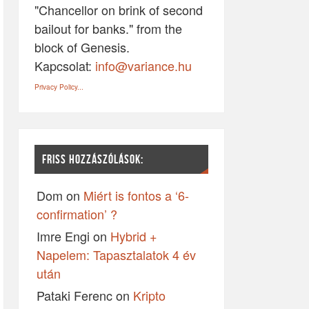
"Chancellor on brink of second
bailout for banks." from the
block of Genesis.
Kapcsolat:
info@variance.hu
Privacy Policy...
FRISS HOZZÁSZÓLÁSOK:
Dom
on
Miért is fontos a ‘6-
confirmation’ ?
Imre Engi
on
Hybrid +
Napelem: Tapasztalatok 4 év
után
Pataki Ferenc
on
Kripto