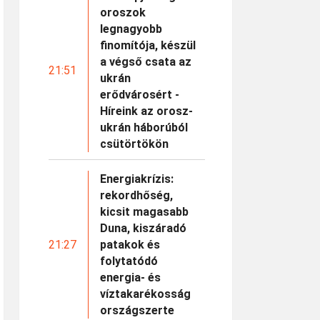
oroszok
legnagyobb
finomítója, készül
a végső csata az
21:51
ukrán
erődvárosért -
Híreink az orosz-
ukrán háborúból
csütörtökön
Energiakrízis:
rekordhőség,
kicsit magasabb
Duna, kiszáradó
21:27
patakok és
folytatódó
energia- és
víztakarékosság
országszerte