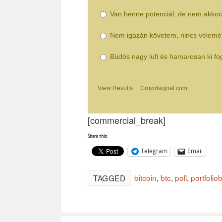
Van benne potenciál, de nem akkor
Nem igazán követem, nincs vélem
Büdös nagy lufi és hamarosan ki fo
View Results
Crowdsignal.com
[commercial_break]
Share this:
Telegram
Email
bitcoin
,
btc
,
poll
,
portfolio
TAGGED