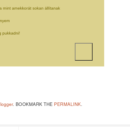
a mint amekkorát sokan állítanak
ényem
g pukkadni!
blogger
.
BOOKMARK THE
PERMALINK
.