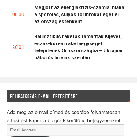
Megjött az energiakrízis-számla: hiába
06:00
a spórolás, súlyos forintokat éget el
az ország esténként
Ballisztikus rakéták támadták Kijevet,
észak-koreai rakétaegységet
20:01
telepítenek Oroszországba – Ukrajnai
háborús híreink szerdán
FELIRATKOZÁS E-MAIL ÉRTESÍTÉSRE
Add meg az e-mail címed és cserébe folyamatosan
értesítést kapsz a blogra kikerülő új bejegyzésekről.