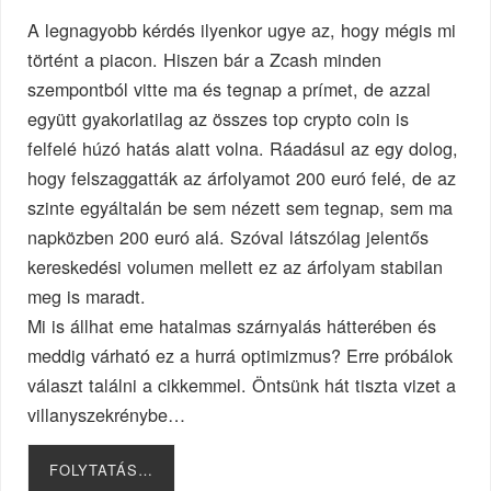
A legnagyobb kérdés ilyenkor ugye az, hogy mégis mi
történt a piacon. Hiszen bár a Zcash minden
szempontból vitte ma és tegnap a prímet, de azzal
együtt gyakorlatilag az összes top crypto coin is
felfelé húzó hatás alatt volna. Ráadásul az egy dolog,
hogy felszaggatták az árfolyamot 200 euró felé, de az
szinte egyáltalán be sem nézett sem tegnap, sem ma
napközben 200 euró alá. Szóval látszólag jelentős
kereskedési volumen mellett ez az árfolyam stabilan
meg is maradt.
Mi is állhat eme hatalmas szárnyalás hátterében és
meddig várható ez a hurrá optimizmus? Erre próbálok
választ találni a cikkemmel. Öntsünk hát tiszta vizet a
villanyszekrénybe…
FOLYTATÁS…