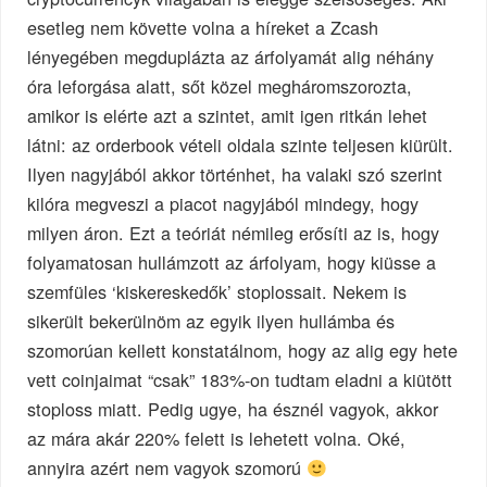
esetleg nem követte volna a híreket a Zcash
lényegében megduplázta az árfolyamát alig néhány
óra leforgása alatt, sőt közel megháromszorozta,
amikor is elérte azt a szintet, amit igen ritkán lehet
látni: az orderbook vételi oldala szinte teljesen kiürült.
Ilyen nagyjából akkor történhet, ha valaki szó szerint
kilóra megveszi a piacot nagyjából mindegy, hogy
milyen áron. Ezt a teóriát némileg erősíti az is, hogy
folyamatosan hullámzott az árfolyam, hogy kiüsse a
szemfüles ‘kiskereskedők’ stoplossait. Nekem is
sikerült bekerülnöm az egyik ilyen hullámba és
szomorúan kellett konstatálnom, hogy az alig egy hete
vett coinjaimat “csak” 183%-on tudtam eladni a kiütött
stoploss miatt. Pedig ugye, ha észnél vagyok, akkor
az mára akár 220% felett is lehetett volna. Oké,
annyira azért nem vagyok szomorú