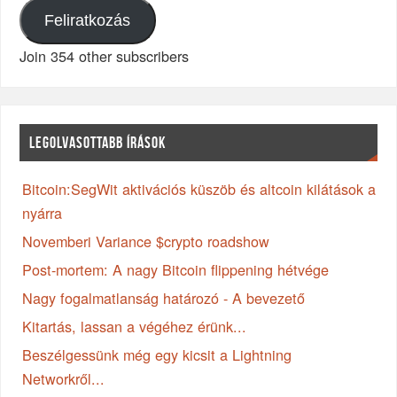
Feliratkozás
Join 354 other subscribers
LEGOLVASOTTABB ÍRÁSOK
Bitcoin:SegWit aktivációs küszöb és altcoin kilátások a
nyárra
Novemberi Variance $crypto roadshow
Post-mortem: A nagy Bitcoin flippening hétvége
Nagy fogalmatlanság határozó - A bevezető
Kitartás, lassan a végéhez érünk...
Beszélgessünk még egy kicsit a Lightning
Networkről...