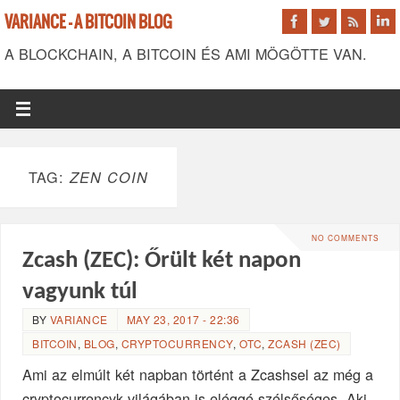
VARIANCE - A BITCOIN BLOG
A BLOCKCHAIN, A BITCOIN ÉS AMI MÖGÖTTE VAN.
TAG:
ZEN COIN
NO COMMENTS
Zcash (ZEC): Őrült két napon
vagyunk túl
BY
VARIANCE
MAY 23, 2017 - 22:36
BITCOIN
,
BLOG
,
CRYPTOCURRENCY
,
OTC
,
ZCASH (ZEC)
Ami az elmúlt két napban történt a Zcashsel az még a
cryptocurrencyk világában is eléggé szélsőséges. Aki