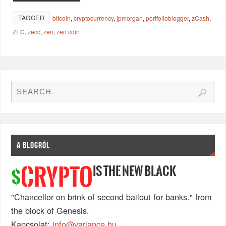
TAGGED
bitcoin
,
cryptocurrency
,
jpmorgan
,
portfolioblogger
,
zCash
,
ZEC
,
zecc
,
zen
,
zen coin
A BLOGRÓL
IS THE NEW BLACK
CRYPTO
$
"Chancellor on brink of second bailout for banks." from
the block of Genesis.
Kapcsolat:
info@variance.hu