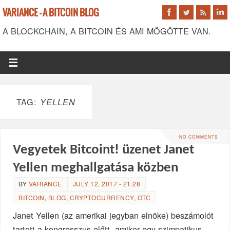
VARIANCE - A BITCOIN BLOG
A BLOCKCHAIN, A BITCOIN ÉS AMI MÖGÖTTE VAN.
TAG:
YELLEN
NO COMMENTS
Vegyetek Bitcoint! üzenet Janet
Yellen meghallgatása közben
BY
VARIANCE
JULY 12, 2017 - 21:28
BITCOIN
,
BLOG
,
CRYPTOCURRENCY
,
OTC
Janet Yellen (az amerikai jegyban elnöke) beszámolót
tartott a kongresszus előtt, amikor egy szimpatikus