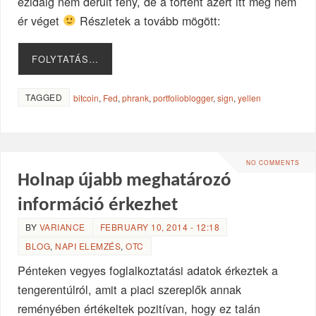
ezidáig nem derült fény, de a történt azért itt még nem
ér véget
Részletek a tovább mögött:
FOLYTATÁS…
TAGGED
bitcoin
,
Fed
,
phrank
,
portfolioblogger
,
sign
,
yellen
NO COMMENTS
Holnap újabb meghatározó
információ érkezhet
BY
VARIANCE
FEBRUARY 10, 2014 - 12:18
BLOG
,
NAPI ELEMZÉS
,
OTC
Pénteken vegyes foglalkoztatási adatok érkeztek a
tengerentúlról, amit a piaci szereplők annak
reményében értékeltek pozitívan, hogy ez talán