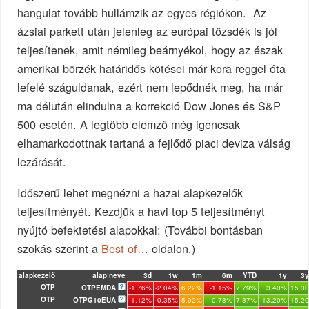
hangulat tovább hullámzik az egyes régiókon. Az
ázsiai parkett után jelenleg az európai tőzsdék is jól
teljesítenek, amit némileg beárnyékol, hogy az észak
amerikai börzék határidős kötései már kora reggel óta
lefelé száguldanak, ezért nem lepődnék meg, ha már
ma délután elindulna a korrekció Dow Jones és S&P
500 esetén. A legtöbb elemző még igencsak
elhamarkodottnak tartaná a fejlődő piaci deviza válság
lezárását.
Időszerű lehet megnézni a hazai alapkezelők
teljesítményét. Kezdjük a havi top 5 teljesítményt
nyújtó befektetési alapokkal: (További bontásban
szokás szerint a
Best of…
oldalon.)
alapkezelő
alap neve
3d
1w
1m
6m
YTD
1y
3y
OTP
OTPEMDA
-1.76%
-2.04%
6.22%
-1.15%
7.79%
3.40%
15.3
OTP
OTPG10EUA
-1.12%
-0.35%
5.92%
0.78%
7.37%
13.20%
15.2