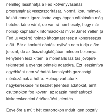
némileg lassíthatja a Fed kötvényvásárlási
programjának visszaszorítását. Normál körülmények
között ennek igazolására vagy éppen cáfolására még
heteket kéne várni, de van rá némi esély, hogy már
holnap kaphatunk információkat mivel Janet Yellen (a
Fed új vezére) holnap látogatást tesz a kongresszus
előtt. Bár a konkrét döntést nyilván nem tudja előre
jelezni, de az összefoglalójában minden bizonnyal
kénytelen lesz kitérni a monetáris lazítás jövőjére
tekintettel a gyenge pénteki adatokra. Ezt leszámítva
egyébként nem várhatók komolyabb gazdasági
mérőszámok a hétre. Holnap várhatunk
nagykereskedelmi készlet jelentési adatokat, amit
csütörtökön fog követni az igazán meghatározó
kiskereskedelmi értékesítési jelentés.
Egyelőre a múlt hét csütörtökön indult igen pozitív