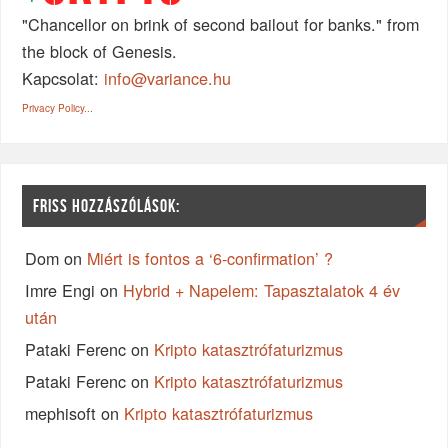
"Chancellor on brink of second bailout for banks." from
the block of Genesis.
Kapcsolat:
info@variance.hu
Privacy Policy...
FRISS HOZZÁSZÓLÁSOK:
Dom
on
Miért is fontos a ‘6-confirmation’ ?
Imre Engi
on
Hybrid + Napelem: Tapasztalatok 4 év
után
Pataki Ferenc
on
Kripto katasztrófaturizmus
Pataki Ferenc
on
Kripto katasztrófaturizmus
mephisoft
on
Kripto katasztrófaturizmus