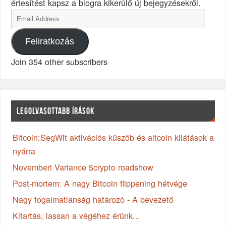
értesítést kapsz a blogra kikerülő új bejegyzésekről.
Feliratkozás
Join 354 other subscribers
LEGOLVASOTTABB ÍRÁSOK
Bitcoin:SegWit aktivációs küszöb és altcoin kilátások a
nyárra
Novemberi Variance $crypto roadshow
Post-mortem: A nagy Bitcoin flippening hétvége
Nagy fogalmatlanság határozó - A bevezető
Kitartás, lassan a végéhez érünk...