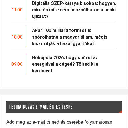
Digitális SZÉP-kártya kisokos: hogyan,
11:00
mire és mire nem használhatod a banki
újítást?
Akár 100 milliárd forintot is
10:00
spórolhatna a magyar állam, mégis
kiszorítják a hazai gyártókat
Hőkupola 2026: hogy spórol az
09:00
energiával a céged? Töltsd ki a
kérdőívet
FELIRATKOZÁS E-MAIL ÉRTESÍTÉSRE
Add meg az e-mail címed és cserébe folyamatosan