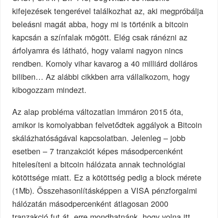
kifejezések tengerével találkozhat az, aki megpróbálja
beleásni magát abba, hogy mi is történik a bitcoin
kapcsán a színfalak mögött. Elég csak ránézni az
árfolyamra és látható, hogy valami nagyon nincs
rendben. Komoly vihar kavarog a 40 milliárd dolláros
biliben… Az alábbi cikkben arra vállalkozom, hogy
kibogozzam mindezt.
Az alap probléma változatlan immáron 2015 óta,
amikor is komolyabban felvetődtek aggályok a Bitcoin
skálázhatóságával kapcsolatban. Jelenleg – jobb
esetben – 7 tranzakciót képes másodpercenként
hitelesíteni a bitcoin hálózata annak technológiai
kötöttsége miatt. Ez a kötöttség pedig a block mérete
(1Mb). Összehasonlításképpen a VISA pénzforgalmi
hálózatán másodpercenként átlagosan 2000
tranzakció fut át, erre mondhatnánk, hogy volna itt