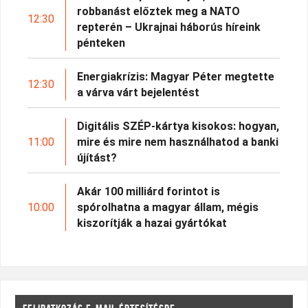
robbanást előztek meg a NATO
12:30
repterén – Ukrajnai háborús híreink
pénteken
Energiakrízis: Magyar Péter megtette
12:30
a várva várt bejelentést
Digitális SZÉP-kártya kisokos: hogyan,
11:00
mire és mire nem használhatod a banki
újítást?
Akár 100 milliárd forintot is
10:00
spórolhatna a magyar állam, mégis
kiszorítják a hazai gyártókat