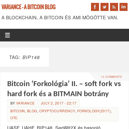
VARIANCE - A BITCOIN BLOG
A BLOCKCHAIN, A BITCOIN ÉS AMI MÖGÖTTE VAN.
TAG:
BIP148
13 COMMENTS
Bitcoin ‘Forkológia’ II. – soft fork vs
hard fork és a BITMAIN botrány
BY
VARIANCE
JULY 2, 2017 - 22:17
BITCOIN
,
BLOG
,
CRYPTOCURRENCY
,
FORKOLOGY(2017)
,
OTC
UASF, UAHF, BIP148, SegWit2X és hasonló