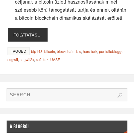
céljának a bitcoin üzleti hasznosításának minél
szélesebb körű támogatását tartja és ennek oltárán
a bitcoin blockchain dinamikus skálázását erőlteti.
FOLYTATÁS…
TAGGED
bip148
,
bitcoin
,
blockchain
,
btc
,
hard fork
,
portfolioblogger
,
segwit
,
segwit2x
,
soft fork
,
UASF
A BLOGRÓL