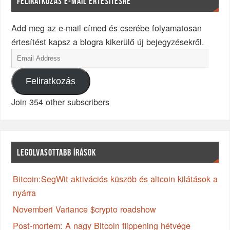
FELIRATKOZÁS E-MAIL ÉRTESÍTÉSRE
Add meg az e-mail címed és cserébe folyamatosan
értesítést kapsz a blogra kikerülő új bejegyzésekről.
Feliratkozás
Join 354 other subscribers
LEGOLVASOTTABB ÍRÁSOK
Bitcoin:SegWit aktivációs küszöb és altcoin kilátások a
nyárra
Novemberi Variance $crypto roadshow
Post-mortem: A nagy Bitcoin flippening hétvége