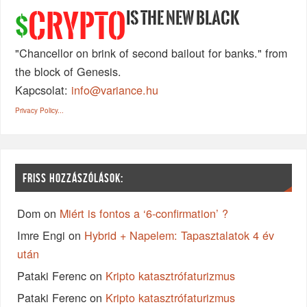
IS THE NEW BLACK
CRYPTO
$
"Chancellor on brink of second bailout for banks." from
the block of Genesis.
Kapcsolat:
info@variance.hu
Privacy Policy...
FRISS HOZZÁSZÓLÁSOK:
Dom
on
Miért is fontos a ‘6-confirmation’ ?
Imre Engi
on
Hybrid + Napelem: Tapasztalatok 4 év
után
Pataki Ferenc
on
Kripto katasztrófaturizmus
Pataki Ferenc
on
Kripto katasztrófaturizmus