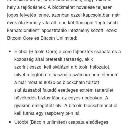
hely a fejlődésnek. A blockméret növelése teljesen
jogos felvetés lenne, azonban ezzel kapcsolatban már
évek óta komoly vita áll fenn két önmagát ‘legfelsőbb
karhatolomként’ aposztrofáló intézmény között, ezek:
Bitcoin Core és Bitcoin Unlimited:
Előbbi (Bitcoin Core) a core fejlesztők csapata és a
közösség által preferált társaság, akik
szerint ésszel kell skálázni a bitcoin hálózatot,
mivel a legtöbb felhasználó számára nem elérhető
a már most is 80Gb-os blockchain túlzott
skálázásából fakadó esetleges extrém tárterület
növekedés biztosítása az egyes nodeokon. A
gyakran emlegetett elv: A bitcoin blockchainnel el
kell futnia egy raspberry pi-n is!
Utóbbi (Bitcoin unlimited) csapata elsődleges