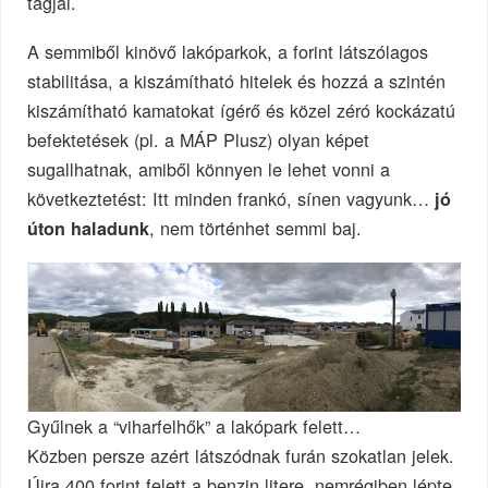
tagjai.
A semmiből kinövő lakóparkok, a forint látszólagos
stabilitása, a kiszámítható hitelek és hozzá a szintén
kiszámítható kamatokat ígérő és közel zéró kockázatú
befektetések (pl. a MÁP Plusz) olyan képet
sugallhatnak, amiből könnyen le lehet vonni a
következtetést: Itt minden frankó, sínen vagyunk…
jó
, nem történhet semmi baj.
úton haladunk
Gyűlnek a “viharfelhők” a lakópark felett…
Közben persze azért látszódnak furán szokatlan jelek.
Újra 400 forint felett a benzin litere, nemrégiben lépte