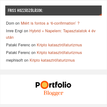
FRISS HOZZÁSZÓLÁSOK:
Dom
on
Miért is fontos a ‘6-confirmation’ ?
Imre Engi
on
Hybrid + Napelem: Tapasztalatok 4 év
után
Pataki Ferenc
on
Kripto katasztrófaturizmus
Pataki Ferenc
on
Kripto katasztrófaturizmus
mephisoft
on
Kripto katasztrófaturizmus