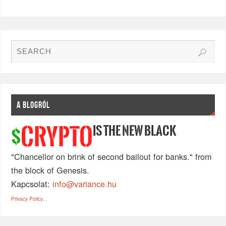
A BLOGRÓL
IS THE NEW BLACK
CRYPTO
$
"Chancellor on brink of second bailout for banks." from
the block of Genesis.
Kapcsolat:
info@variance.hu
Privacy Policy...