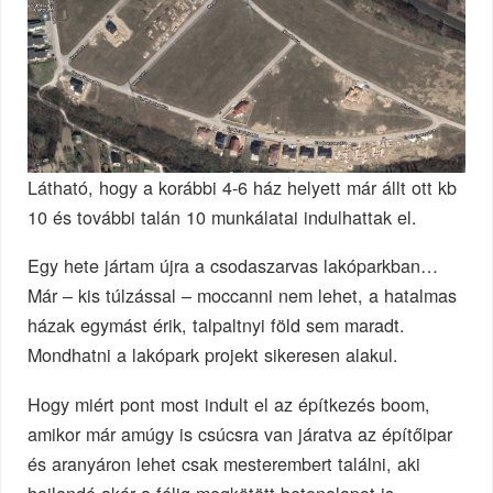
Látható, hogy a korábbi 4-6 ház helyett már állt ott kb
10 és további talán 10 munkálatai indulhattak el.
Egy hete jártam újra a csodaszarvas lakóparkban…
Már – kis túlzással – moccanni nem lehet, a hatalmas
házak egymást érik, talpaltnyi föld sem maradt.
Mondhatni a lakópark projekt sikeresen alakul.
Hogy miért pont most indult el az építkezés boom,
amikor már amúgy is csúcsra van járatva az építőipar
és aranyáron lehet csak mesterembert találni, aki