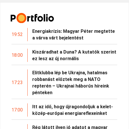
Energiakrízis: Magyar Péter megtette
19:52
a várva várt bejelentést
Kiszáradhat a Duna? A kutatók szerint
18:00
ez lesz az új normális
Elitklubba lép be Ukrajna, hatalmas
robbanást előztek meg a NATO
17:23
repterén – Ukrajnai háborús híreink
pénteken
Itt az idő, hogy újragondoljuk a kelet-
17:00
közép-európai energiareflexeinket
Rég látott ilyen jó adatot a magyar