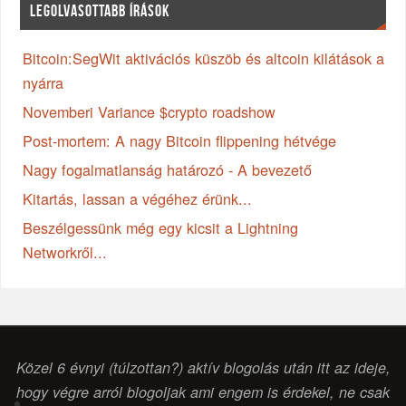
LEGOLVASOTTABB ÍRÁSOK
Bitcoin:SegWit aktivációs küszöb és altcoin kilátások a
nyárra
Novemberi Variance $crypto roadshow
Post-mortem: A nagy Bitcoin flippening hétvége
Nagy fogalmatlanság határozó - A bevezető
Kitartás, lassan a végéhez érünk...
Beszélgessünk még egy kicsit a Lightning
Networkről...
Közel 6 évnyi (túlzottan?) aktív blogolás után itt az ideje,
hogy végre arról blogoljak ami engem is érdekel, ne csak