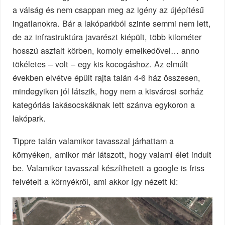
a válság és nem csappan meg az igény az újépítésű
ingatlanokra. Bár a lakóparkból szinte semmi nem lett,
de az infrastruktúra javarészt kiépült, több kilométer
hosszú aszfalt körben, komoly emelkedővel… anno
tökéletes – volt – egy kis kocogáshoz. Az elmúlt
években elvétve épült rajta talán 4-6 ház összesen,
mindegyiken jól látszik, hogy nem a kisvárosi sorház
kategóriás lakásocskáknak lett szánva egykoron a
lakópark.
Tippre talán valamikor tavasszal járhattam a
környéken, amikor már látszott, hogy valami élet indult
be. Valamikor tavasszal készíthetett a google is friss
felvételt a környékről, ami akkor így nézett ki: