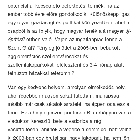
potenciállal kecsegtető befektetési termék, ha az
ember több évre előre gondolkodik. Különösképp igaz
egy olyan gazdasági és politikai környezetben, ahol a
csapból is az folyik, hogy magyar fenék alá magyar
új-
otthon való! Vajon az ingatlanpiac lenne a
építésű
Szent Grál? Tényleg jó ötlet a 2005-ben bebukott
agglomerációs szellemvárosokat és
szellemlakóparkokat feléleszteni és 3-4 hónap alatt
felhúzott házakkal teletömni?
Van egy kedvenc helyem, amolyan elmélkedős hely,
ahol régebben nagyon sokat futottam, manapság
inkább már csak sétálok arrafelé, ha éppen oda esz a
fene. Ez a hely egészen pontosan Biatorbágyon van a
viadukton keresztül bele a vadonba a régi
vasúttöltésen, aminek a végébe a semmiből nőtt volna
ki 2008-ban egy brutálisan nagy lakópark, ha nem jön