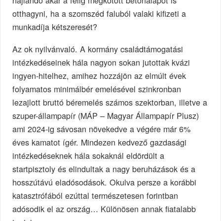
hajlandó akár a félig megkötött betonalapot is
otthagyni, ha a szomszéd faluból valaki kifizeti a
munkadíja kétszeresét?
Az ok nyilvánvaló. A kormány családtámogatási
intézkedéseinek hála nagyon sokan jutottak kvázi
ingyen-hitelhez, amihez hozzájön az elmúlt évek
folyamatos minimálbér emelésével szinkronban
lezajlott bruttó béremelés számos szektorban, illetve a
szuper-állampapír (MÁP – Magyar Állampapír Plusz)
ami 2024-ig sávosan növekedve a végére már 6%
éves kamatot ígér. Mindezen kedvező gazdasági
intézkedéseknek hála sokaknál eldördült a
startpisztoly és elindultak a nagy beruházások és a
hosszútávú eladósodások. Okulva persze a korábbi
katasztrófából ezúttal természetesen forintban
adósodik el az ország… Különösen annak fiatalabb