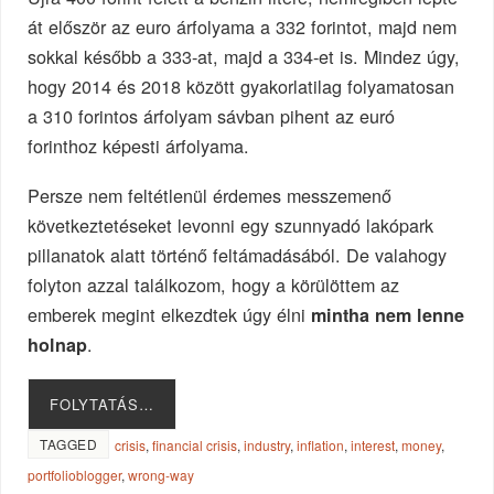
át először az euro árfolyama a 332 forintot, majd nem
sokkal később a 333-at, majd a 334-et is. Mindez úgy,
hogy 2014 és 2018 között gyakorlatilag folyamatosan
a 310 forintos árfolyam sávban pihent az euró
forinthoz képesti árfolyama.
Persze nem feltétlenül érdemes messzemenő
következtetéseket levonni egy szunnyadó lakópark
pillanatok alatt történő feltámadásából. De valahogy
folyton azzal találkozom, hogy a körülöttem az
emberek megint elkezdtek úgy élni
mintha nem lenne
.
holnap
FOLYTATÁS…
TAGGED
crisis
,
financial crisis
,
industry
,
inflation
,
interest
,
money
,
portfolioblogger
,
wrong-way