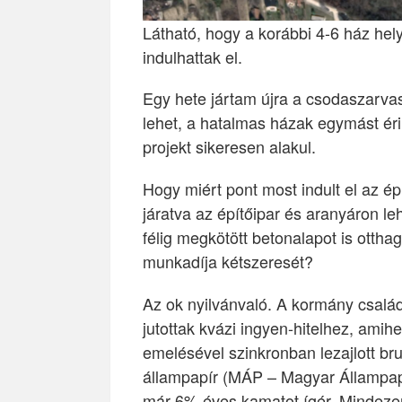
Látható, hogy a korábbi 4-6 ház hely
indulhattak el.
Egy hete jártam újra a csodaszarva
lehet, a hatalmas házak egymást éri
projekt sikeresen alakul.
Hogy miért pont most indult el az 
járatva az építőipar és aranyáron le
félig megkötött betonalapot is otthag
munkadíja kétszeresét?
Az ok nyilvánvaló. A kormány csalá
jutottak kvázi ingyen-hitelhez, ami
emelésével szinkronban lezajlott br
állampapír (MÁP – Magyar Állampap
már 6% éves kamatot ígér. Mindeze