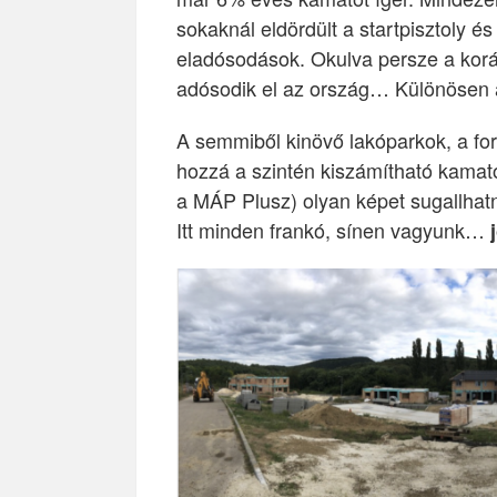
sokaknál eldördült a startpisztoly 
eladósodások. Okulva persze a koráb
adósodik el az ország… Különösen an
A semmiből kinövő lakóparkok, a forin
hozzá a szintén kiszámítható kamato
a MÁP Plusz) olyan képet sugallhatn
Itt minden frankó, sínen vagyunk…
j