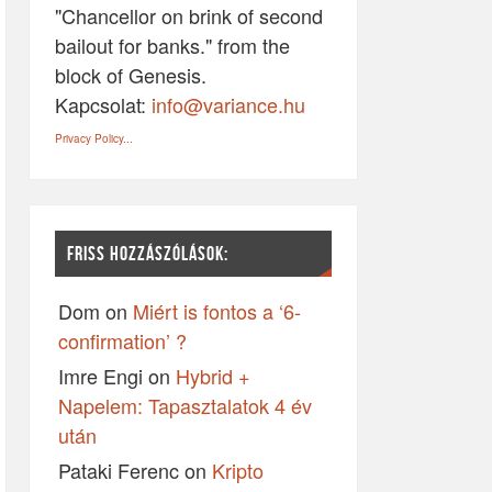
"Chancellor on brink of second
bailout for banks." from the
block of Genesis.
Kapcsolat:
info@variance.hu
Privacy Policy...
FRISS HOZZÁSZÓLÁSOK:
Dom
on
Miért is fontos a ‘6-
confirmation’ ?
Imre Engi
on
Hybrid +
Napelem: Tapasztalatok 4 év
után
Pataki Ferenc
on
Kripto