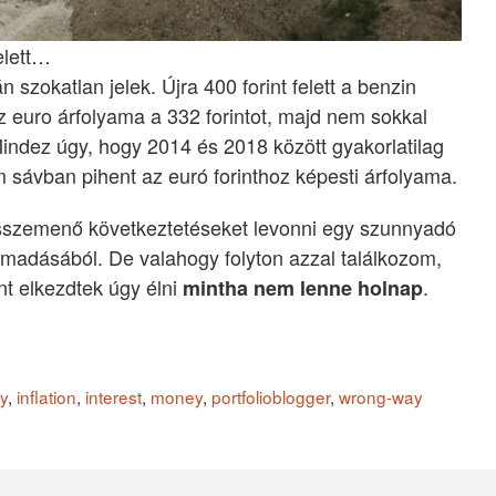
elett…
 szokatlan jelek. Újra 400 forint felett a benzin
az euro árfolyama a 332 forintot, majd nem sokkal
Mindez úgy, hogy 2014 és 2018 között gyakorlatilag
m sávban pihent az euró forinthoz képesti árfolyama.
sszemenő következtetéseket levonni egy szunnyadó
ltámadásából. De valahogy folyton azzal találkozom,
t elkezdtek úgy élni
.
mintha nem lenne holnap
ry
,
inflation
,
interest
,
money
,
portfolioblogger
,
wrong-way