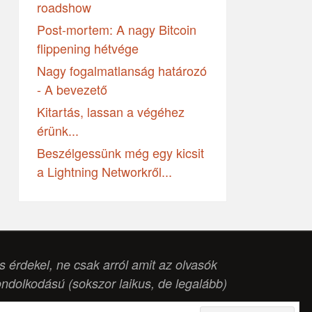
roadshow
Post-mortem: A nagy Bitcoin
flippening hétvége
Nagy fogalmatlanság határozó
- A bevezető
Kitartás, lassan a végéhez
érünk...
Beszélgessünk még egy kicsit
a Lightning Networkről...
is érdekel, ne csak arról amit az olvasók
ondolkodású (
sokszor laikus, de legalább
)