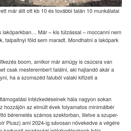
ett már állt ott kb 10 és további talán 10 munkálatai
s lakóparkban… Már – kis túlzással – moccanni nem
k, talpaltnyi föld sem maradt. Mondhatni a lakópark
építkezés boom, amikor már amúgy is csúcsra van
het csak mesterembert találni, aki hajlandó akár a
yni, ha a szomszéd faluból valaki kifizeti a
dtámogatási intézkedéseinek hála nagyon sokan
hez hozzájön az elmúlt évek folyamatos minimálbér
uttó béremelés számos szektorban, illetve a szuper-
ír Plusz) ami 2024-ig sávosan növekedve a végére
n kedvező gazdasági intézkedéseknek hála