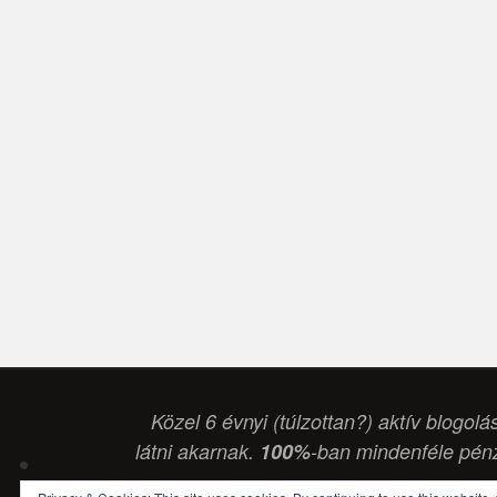
Közel 6 évnyi (túlzottan?) aktív blogolá
látni akarnak.
100%
-ban mindenféle pénz