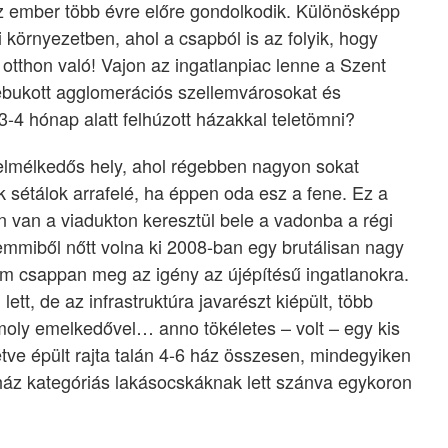
az ember több évre előre gondolkodik. Különösképp
i környezetben, ahol a csapból is az folyik, hogy
otthon való! Vajon az ingatlanpiac lenne a Szent
bebukott agglomerációs szellemvárosokat és
3-4 hónap alatt felhúzott házakkal teletömni?
lmélkedős hely, ahol régebben nagyon sokat
sétálok arrafelé, ha éppen oda esz a fene. Ez a
 van a viadukton keresztül bele a vadonba a régi
mmiből nőtt volna ki 2008-ban egy brutálisan nagy
em csappan meg az igény az újépítésű ingatlanokra.
tt, de az infrastruktúra javarészt kiépült, több
moly emelkedővel… anno tökéletes – volt – egy kis
ve épült rajta talán 4-6 ház összesen, mindegyiken
orház kategóriás lakásocskáknak lett szánva egykoron