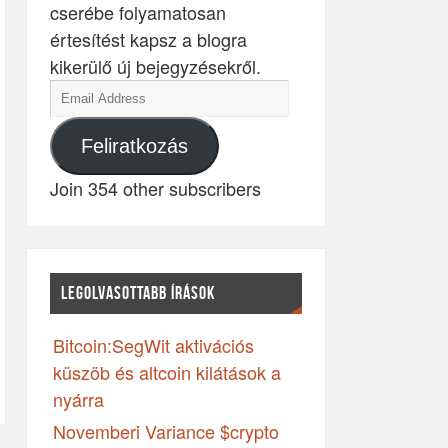
cserébe folyamatosan
értesítést kapsz a blogra
kikerülő új bejegyzésekről.
Feliratkozás
Join 354 other subscribers
LEGOLVASOTTABB ÍRÁSOK
Bitcoin:SegWit aktivációs
küszöb és altcoin kilátások a
nyárra
Novemberi Variance $crypto