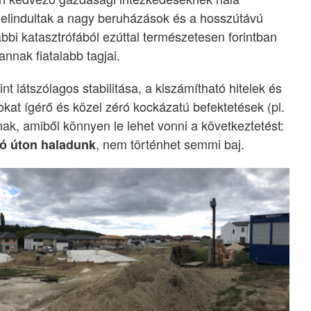
és elindultak a nagy beruházások és a hosszútávú
bi katasztrófából ezúttal természetesen forintban
nak fiatalabb tagjai.
t látszólagos stabilitása, a kiszámítható hitelek és
kat ígérő és közel zéró kockázatú befektetések (pl.
ak, amiből könnyen le lehet vonni a következtetést:
, nem történhet semmi baj.
ó úton haladunk