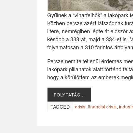
Gyűlnek a “viharfelhők” a lakópark f
Közben persze azért látszódnak furán
litere, nemrégiben lépte át először 
később a 333-at, majd a 334-et is. 
folyamatosan a 310 forintos árfolya
Persze nem feltétlenül érdemes me
lakópark pillanatok alatt történő fe
hogy a körülöttem az emberek megin
FOLYTATÁS…
crisis
,
financial crisis
,
indust
TAGGED