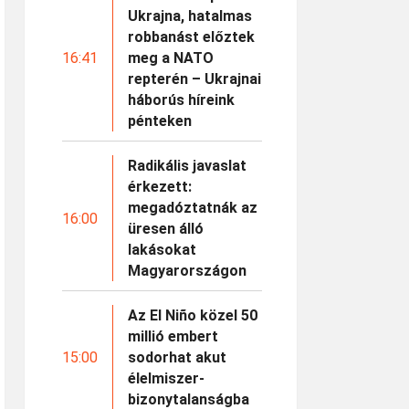
Ukrajna, hatalmas
robbanást előztek
16:41
meg a NATO
repterén – Ukrajnai
háborús híreink
pénteken
Radikális javaslat
érkezett:
megadóztatnák az
16:00
üresen álló
lakásokat
Magyarországon
Az El Niño közel 50
millió embert
15:00
sodorhat akut
élelmiszer-
bizonytalanságba