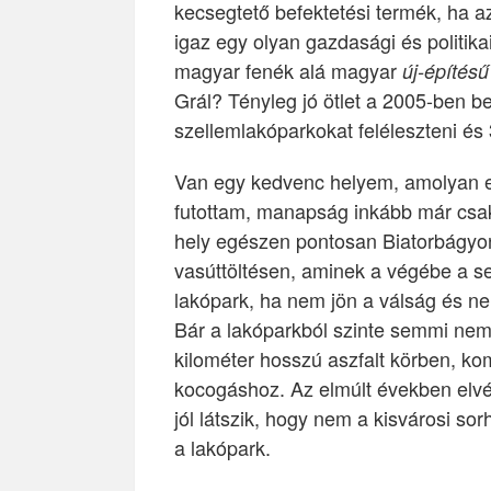
kecsegtető befektetési termék, ha 
igaz egy olyan gazdasági és politika
magyar fenék alá magyar
új-építésű
Grál? Tényleg jó ötlet a 2005-ben 
szellemlakóparkokat feléleszteni és 
Van egy kedvenc helyem, amolyan e
futottam, manapság inkább már csak 
hely egészen pontosan Biatorbágyon
vasúttöltésen, aminek a végébe a se
lakópark, ha nem jön a válság és n
Bár a lakóparkból szinte semmi nem le
kilométer hosszú aszfalt körben, ko
kocogáshoz. Az elmúlt években elvét
jól látszik, hogy nem a kisvárosi s
a lakópark.