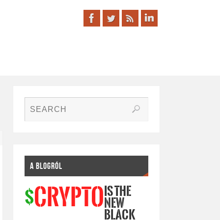
A BLOGRÓL
IS THE
CRYPTO
$
NEW
BLACK