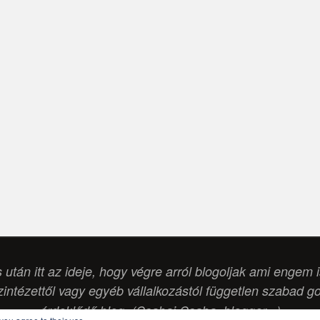
s után itt az ideje, hogy végre arról blogoljak ami engem 
intézettől vagy egyéb vállalkozástól független szabad g
érdeklődő blog. (Csabai Csaba, blogger...)