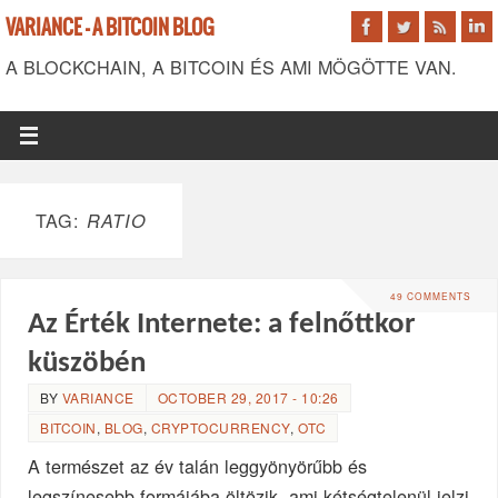
VARIANCE - A BITCOIN BLOG
A BLOCKCHAIN, A BITCOIN ÉS AMI MÖGÖTTE VAN.
TAG:
RATIO
49 COMMENTS
Az Érték Internete: a felnőttkor
küszöbén
BY
VARIANCE
OCTOBER 29, 2017 - 10:26
BITCOIN
,
BLOG
,
CRYPTOCURRENCY
,
OTC
A természet az év talán leggyönyörűbb és
legszínesebb formájába öltözik, ami kétségtelenül jelzi