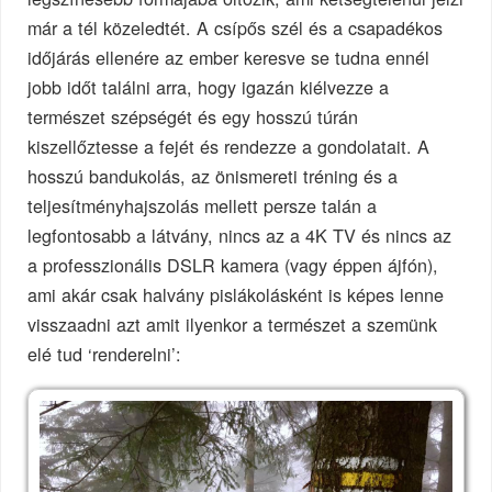
már a tél közeledtét. A csípős szél és a csapadékos
időjárás ellenére az ember keresve se tudna ennél
jobb időt találni arra, hogy igazán kiélvezze a
természet szépségét és egy hosszú túrán
kiszellőztesse a fejét és rendezze a gondolatait. A
hosszú bandukolás, az önismereti tréning és a
teljesítményhajszolás mellett persze talán a
legfontosabb a látvány, nincs az a 4K TV és nincs az
a professzionális DSLR kamera (vagy éppen ájfón),
ami akár csak halvány pislákolásként is képes lenne
visszaadni azt amit ilyenkor a természet a szemünk
elé tud ‘renderelni’: