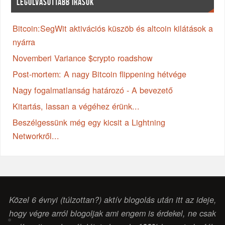
LEGOLVASOTTABB ÍRÁSOK
Bitcoin:SegWit aktivációs küszöb és altcoin kilátások a
nyárra
Novemberi Variance $crypto roadshow
Post-mortem: A nagy Bitcoin flippening hétvége
Nagy fogalmatlanság határozó - A bevezető
Kitartás, lassan a végéhez érünk...
Beszélgessünk még egy kicsit a Lightning
Networkről...
Közel 6 évnyi (túlzottan?) aktív blogolás után itt az ideje,
hogy végre arról blogoljak ami engem is érdekel, ne csak