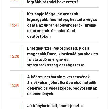
legtöbb tőzsdei bevezetés?
Két napja lángol az oroszok
legnagyobb finomítója, készül a végső
15:41
csata az ukrán erődvárosért - Híreink
az orosz-ukrán háborúból
csütörtökön
Energiakrízis: rekordhőség, kicsit
magasabb Duna, kiszáradó patakok és
15:20
folytatódó energia- és
víztakarékosság országszerte
A két szuperhatalom versenyének
árnyékában jöhet Európa első hatodik
15:00
generációs vadászgépe, begyorsultak
az események
Jó irányba indult, most jöhet a