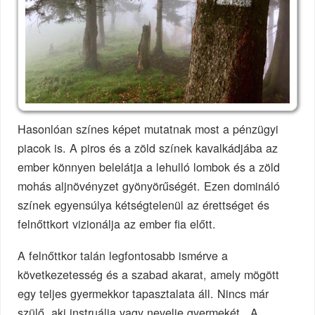
Hasonlóan színes képet mutatnak most a pénzügyi
piacok is. A piros és a zöld színek kavalkádjába az
ember könnyen belelátja a lehulló lombok és a zöld
mohás aljnövényzet gyönyörűségét. Ezen domináló
színek egyensúlya kétségtelenül az érettséget és
felnőttkort vizionálja az ember fia előtt.
A felnőttkor talán legfontosabb ismérve a
következetesség és a szabad akarat, amely mögött
egy teljes gyermekkor tapasztalata áll. Nincs már
szülő, aki instruálja vagy nevelje gyermekét. A