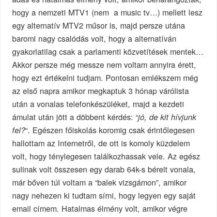
hogy a nemzeti MTV1 (nem a music tv…) mellett lesz
egy alternatív MTV2 műsor is, majd persze utána
baromi nagy csalódás volt, hogy a alternatíván
gyakorlatilag csak a parlamenti közvetítések mentek…
Akkor persze még messze nem voltam annyira érett,
hogy ezt értékelni tudjam. Pontosan emlékszem még
az első napra amikor megkaptuk 3 hónap várólista
után a vonalas telefonkészüléket, majd a kezdeti
ámulat után jött a döbbent kérdés: “
jó, de kit hívjunk
“. Egészen főiskolás koromig csak érintőlegesen
fel?
hallottam az Internetről, de ott is komoly küzdelem
volt, hogy ténylegesen találkozhassak vele. Az egész
sulinak volt összesen egy darab 64k-s bérelt vonala,
már bőven túl voltam a “balek vizsgámon”, amikor
nagy nehezen ki tudtam sírni, hogy legyen egy saját
email címem. Hatalmas élmény volt, amikor végre