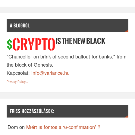
A BLOGRÓL
IS THE NEW BLACK
CRYPTO
$
"Chancellor on brink of second bailout for banks." from
the block of Genesis.
Kapcsolat:
info@variance.hu
Privacy Policy...
FRISS HOZZÁSZÓLÁSOK:
Dom
on
Miért is fontos a ‘6-confirmation’ ?