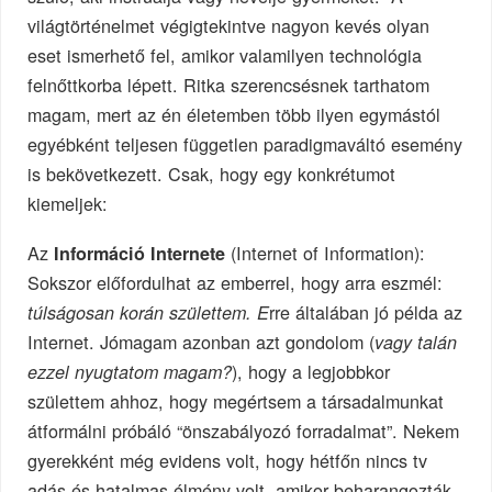
világtörténelmet végigtekintve nagyon kevés olyan
eset ismerhető fel, amikor valamilyen technológia
felnőttkorba lépett. Ritka szerencsésnek tarthatom
magam, mert az én életemben több ilyen egymástól
egyébként teljesen független paradigmaváltó esemény
is bekövetkezett. Csak, hogy egy konkrétumot
kiemeljek:
Az
(Internet of Information):
Információ Internete
Sokszor előfordulhat az emberrel, hogy arra eszmél:
rre általában jó példa az
túlságosan korán születtem. E
Internet. Jómagam azonban azt gondolom (
vagy talán
), hogy a legjobbkor
ezzel nyugtatom magam?
születtem ahhoz, hogy megértsem a társadalmunkat
átformálni próbáló “önszabályozó forradalmat”. Nekem
gyerekként még evidens volt, hogy hétfőn nincs tv
adás és hatalmas élmény volt, amikor beharangozták,