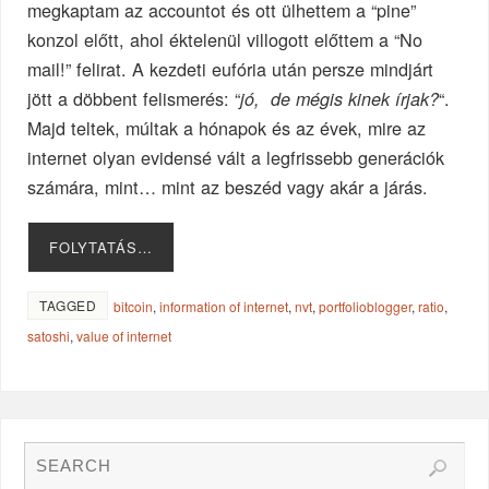
megkaptam az accountot és ott ülhettem a “pine”
konzol előtt, ahol éktelenül villogott előttem a “No
mail!” felirat. A kezdeti eufória után persze mindjárt
jött a döbbent felismerés: “
“.
jó, de mégis kinek írjak?
Majd teltek, múltak a hónapok és az évek, mire az
internet olyan evidensé vált a legfrissebb generációk
számára, mint… mint az beszéd vagy akár a járás.
FOLYTATÁS…
TAGGED
bitcoin
,
information of internet
,
nvt
,
portfolioblogger
,
ratio
,
satoshi
,
value of internet