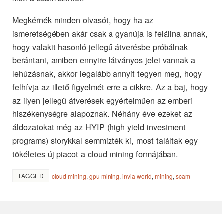
Megkérnék minden olvasót, hogy ha az
ismeretségében akár csak a gyanúja is felállna annak,
hogy valakit hasonló jellegű átverésbe próbálnak
berántani, amiben ennyire látványos jelei vannak a
lehúzásnak, akkor legalább annyit tegyen meg, hogy
felhívja az illető figyelmét erre a cikkre. Az a baj, hogy
az ilyen jellegű átverések egyértelműen az emberi
hiszékenységre alapoznak. Néhány éve ezeket az
áldozatokat még az HYIP (high yield investment
programs) storykkal semmizték ki, most találtak egy
tökéletes új piacot a cloud mining formájában.
TAGGED
cloud mining
,
gpu mining
,
invia world
,
mining
,
scam