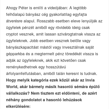
Ahogy Péter is említi a videójában: A legtöbb
felhőalapú bányász cég gyakorlatilag egyfajta
átverésre alapul. Rosszabb esetben eleve lenyúlják az
ügyfelek pénzét amiből egy rövidebb ideig csak
cryptot vesznek, amit lassan szivárogtatnak vissza az
ügyfeleknek. Jobb esetben vesznek belőle vagy
bányászkapacitást mástól vagy invesztálnak saját
gépparkba és a megtermelt pénz töredékét vissza is
adják az ügyfeleknek, akik ezt követően csak
reménykedhetnek egy hosszútávú
árfolyamfelfutásban, amiből talán keresni is tudnak.
Hogy melyik kategória ezek közül akár az Invia
World, akár bármely másik hasonló sémára épülő
vállalkozás? Nem tisztem ezt eldönteni, de azért
néhány gondolatot a hasonló lehúzások
elkerülésére: