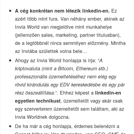
Ez
A cég konkrétan nem létezik linkedin-en.
azért több mint fura. Van néhány ember, akinek az
Invia World van megjelölve mint munkahelye
(jellemzően sales, marketing, partner titulusban),
de a legtöbbnél nincs semmilyen előzmény. Mintha
az Inviába születtek volna bele…
Ahogy az Invia World honlapja is írja: “
A
kriptovaluta (mint a Bitcoin, Ethereum stb.)
professzionális üzemeltetéséhez nem elég egy
rövid kirándulás egy EDV kereskedésbe és egy pár
“. Ehhez képest a
rész összeállítása.
linkedin-en
, üzemeltetőt vagy akár csak
egyetlen technikust
egy szerverterem üzemeltetőt sem találtam, aki az
Invia Worldnek dolgozna.
De ha már a cég honlapja, érdemes belenézni a
Csapat fülbe is: Van itt minden, van CEO, CME és