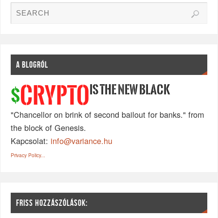
A BLOGRÓL
IS THE NEW BLACK
CRYPTO
$
"Chancellor on brink of second bailout for banks." from
the block of Genesis.
Kapcsolat:
info@variance.hu
Privacy Policy...
FRISS HOZZÁSZÓLÁSOK: