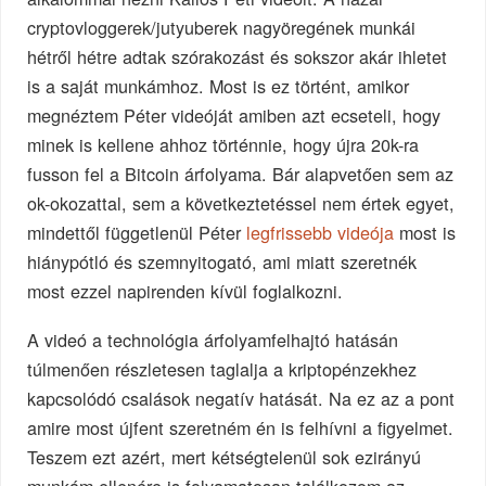
cryptovloggerek/jutyuberek nagyöregének munkái
hétről hétre adtak szórakozást és sokszor akár ihletet
is a saját munkámhoz. Most is ez történt, amikor
megnéztem Péter videóját amiben azt ecseteli, hogy
minek is kellene ahhoz történnie, hogy újra 20k-ra
fusson fel a Bitcoin árfolyama. Bár alapvetően sem az
ok-okozattal, sem a következtetéssel nem értek egyet,
mindettől függetlenül Péter
legfrissebb videója
most is
hiánypótló és szemnyitogató, ami miatt szeretnék
most ezzel napirenden kívül foglalkozni.
A videó a technológia árfolyamfelhajtó hatásán
túlmenően részletesen taglalja a kriptopénzekhez
kapcsolódó csalások negatív hatását. Na ez az a pont
amire most újfent szeretném én is felhívni a figyelmet.
Teszem ezt azért, mert kétségtelenül sok ezirányú