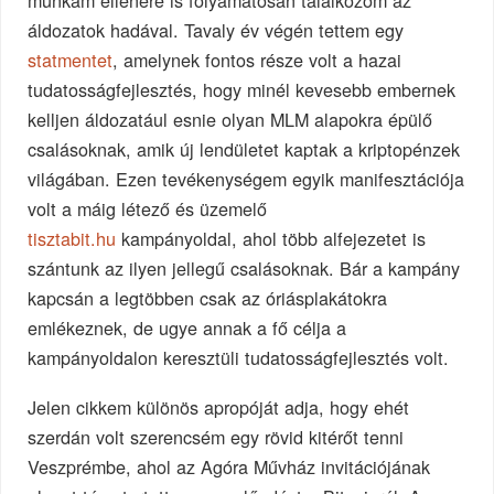
munkám ellenére is folyamatosan találkozom az
áldozatok hadával. Tavaly év végén tettem egy
statmentet
, amelynek fontos része volt a hazai
tudatosságfejlesztés, hogy minél kevesebb embernek
kelljen áldozatául esnie olyan MLM alapokra épülő
csalásoknak, amik új lendületet kaptak a kriptopénzek
világában. Ezen tevékenységem egyik manifesztációja
volt a máig létező és üzemelő
tisztabit.hu
kampányoldal, ahol több alfejezetet is
szántunk az ilyen jellegű csalásoknak. Bár a kampány
kapcsán a legtöbben csak az óriásplakátokra
emlékeznek, de ugye annak a fő célja a
kampányoldalon keresztüli tudatosságfejlesztés volt.
Jelen cikkem különös apropóját adja, hogy ehét
szerdán volt szerencsém egy rövid kitérőt tenni
Veszprémbe, ahol az Agóra Művház invitációjának