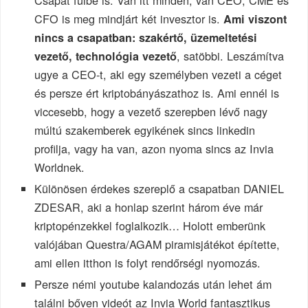
CFO is meg mindjárt két invesztor is.
Ami viszont
nincs a csapatban: szakértő, üzemeltetési
, satöbbi. Leszámítva
vezető, technológia vezető
ugye a CEO-t, aki egy személyben vezeti a céget
és persze ért kriptobányászathoz is. Ami ennél is
viccesebb, hogy a vezető szerepben lévő nagy
múltú szakemberek egyikének sincs linkedin
profilja, vagy ha van, azon nyoma sincs az Invia
Worldnek.
Különösen érdekes szereplő a csapatban DANIEL
ZDESAR, aki a honlap szerint három éve már
kriptopénzekkel foglalkozik… Holott emberünk
valójában Questra/AGAM piramisjátékot építette,
ami ellen itthon is folyt rendőrségi nyomozás.
Persze némi youtube kalandozás után lehet ám
találni bőven videót az Invia World fantasztikus