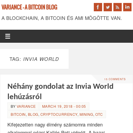
VARIANCE - A BITCOIN BLOG
A BLOCKCHAIN, A BITCOIN ÉS AMI MÖGÖTTE VAN.
TAG:
INVIA WORLD
15 COMMENTS
Néhány gondolat az Invia World
lehúzásról
BY
VARIANCE
MARCH 19, 2018 - 00:05
BITCOIN
,
BLOG
,
CRYPTOCURRENCY
,
MINING
,
OTC
Kifejezetten nagy élmény számomra minden
alkalommal nézni Kallós Peti videóit. A hazai