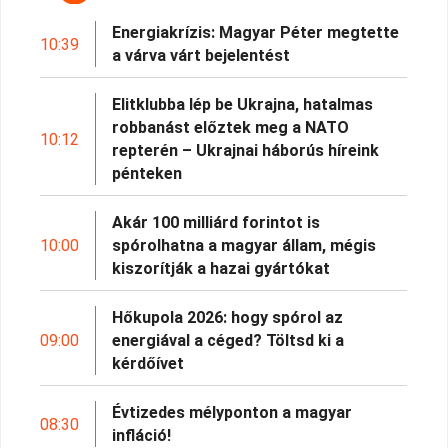
Energiakrízis: Magyar Péter megtette
10:39
a várva várt bejelentést
Elitklubba lép be Ukrajna, hatalmas
robbanást előztek meg a NATO
10:12
repterén – Ukrajnai háborús híreink
pénteken
Akár 100 milliárd forintot is
10:00
spórolhatna a magyar állam, mégis
kiszorítják a hazai gyártókat
Hőkupola 2026: hogy spórol az
09:00
energiával a céged? Töltsd ki a
kérdőívet
Évtizedes mélyponton a magyar
08:30
infláció!