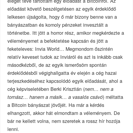
eleget téve tartottam egy előadást a Bitcoinról. Az
előadást követő beszélgetésen az egyik érdeklődő
lelkesen újságolta, hogy ő már bizony benne van a
bányászatban és komoly pénzeket invesztált a
történetbe. Itt jött a horror rész, amikor megkérdezte a
véleményemet a befektetése kapcsán és jött a
feketeleves: Invia World… Megmondom őszintén
relatív keveset tudok az Inviáról és azt is inkább csak
másodkézből, de az egyik ismerősöm spontán
érdeklődésből végighallgatta év elején a cég hazai
terjeszkedéséhez kapcsolódó egyik előadását, ahol a
cég képviseletében Berki Krisztián (
nem… nem a
) méltatta
tornász… hanem a másik… a vasalós csávó
a Bitcoin bányászat jövőjét. Ha már a kérdés
elhangzott, akkor hát elmondtam a véleményem. De
bár ne kellett volna, nem szeretek a rossz hír hozója
lenni.