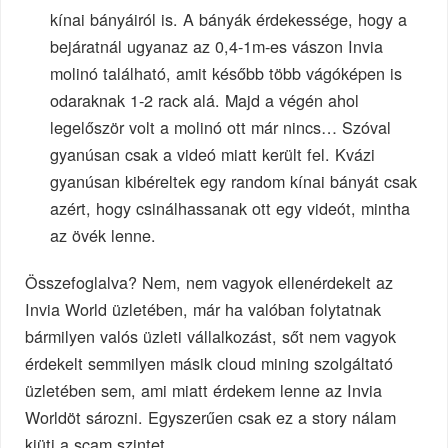
kínai bányáiról is. A bányák érdekessége, hogy a
bejáratnál ugyanaz az 0,4-1m-es vászon Invia
molinó található, amit később több vágóképen is
odaraknak 1-2 rack alá. Majd a végén ahol
legelőször volt a molinó ott már nincs… Szóval
gyanúsan csak a videó miatt került fel. Kvázi
gyanúsan kibéreltek egy random kínai bányát csak
azért, hogy csinálhassanak ott egy videót, mintha
az övék lenne.
Összefoglalva? Nem, nem vagyok ellenérdekelt az
Invia World üzletében, már ha valóban folytatnak
bármilyen valós üzleti vállalkozást, sőt nem vagyok
érdekelt semmilyen másik cloud mining szolgáltató
üzletében sem, ami miatt érdekem lenne az Invia
Worldöt sározni. Egyszerűen csak ez a story nálam
kiüti a scam szintet.