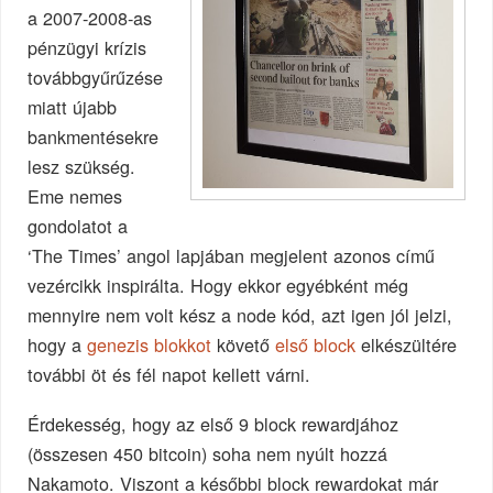
a 2007-2008-as
pénzügyi krízis
továbbgyűrűzése
miatt újabb
bankmentésekre
lesz szükség.
Eme nemes
gondolatot a
‘The Times’ angol lapjában megjelent azonos című
vezércikk inspirálta. Hogy ekkor egyébként még
mennyire nem volt kész a node kód, azt igen jól jelzi,
hogy a
genezis blokkot
követő
első block
elkészültére
további öt és fél napot kellett várni.
Érdekesség, hogy az első 9 block rewardjához
(összesen 450 bitcoin) soha nem nyúlt hozzá
Nakamoto. Viszont a későbbi block rewardokat már