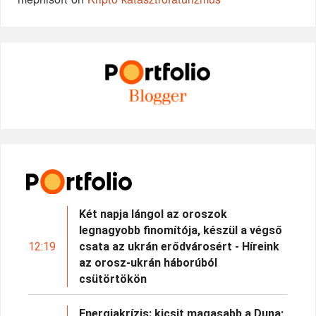
Két napja lángol az oroszok
legnagyobb finomítója, készül a végső
12:19
csata az ukrán erődvárosért - Híreink
az orosz-ukrán háborúból
csütörtökön
Energiakrízis: kicsit magasabb a Duna;