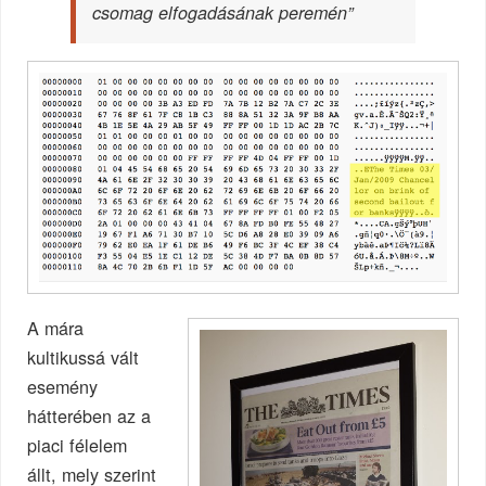
csomag elfogadásának peremén”
A mára
kultikussá vált
esemény
hátterében az a
piaci félelem
állt, mely szerint