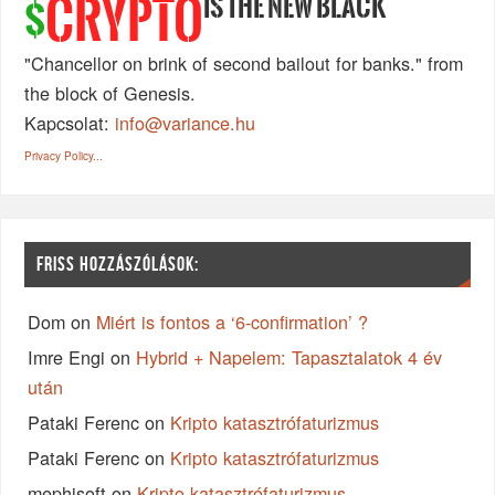
IS THE NEW BLACK
CRYPTO
$
"Chancellor on brink of second bailout for banks." from
the block of Genesis.
Kapcsolat:
info@variance.hu
Privacy Policy...
FRISS HOZZÁSZÓLÁSOK:
Dom
on
Miért is fontos a ‘6-confirmation’ ?
Imre Engi
on
Hybrid + Napelem: Tapasztalatok 4 év
után
Pataki Ferenc
on
Kripto katasztrófaturizmus
Pataki Ferenc
on
Kripto katasztrófaturizmus
mephisoft
on
Kripto katasztrófaturizmus