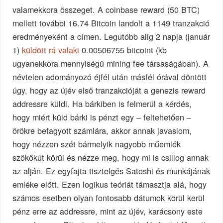
valamekkora összeget. A coinbase reward (50 BTC)
mellett további 16.74 Bitcoin landolt a 1149 tranzakció
eredményeként a címen. Legutóbb alig 2 napja (január
1)
küldött rá valaki
0.00506755
bitcoint (kb
ugyanekkora mennyiségű mining fee társaságában). A
névtelen adományozó éjfél után másfél órával döntött
úgy, hogy az újév első tranzakcióját a genezis reward
addressre küldi. Ha bárkiben is felmerül a kérdés,
hogy miért küld bárki is pénzt egy – feltehetően –
örökre befagyott számlára, akkor annak javaslom,
hogy nézzen szét bármelyik nagyobb műemlék
szökőkút körül és nézze meg, hogy mi is csillog annak
az alján. Ez egyfajta tisztelgés Satoshi és munkájának
emléke előtt. Ezen logikus teóriát támasztja alá, hogy
számos esetben olyan fontosabb dátumok körül kerül
pénz erre az addressre, mint az újév, karácsony este