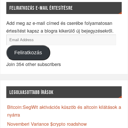
FELIRATKOZÁS E-MAIL ÉRTESÍTÉSRE
Add meg az e-mail címed és cserébe folyamatosan
értesítést kapsz a blogra kikerülő új bejegyzésekről.
Feliratkozás
Join 354 other subscribers
LEGOLVASOTTABB ÍRÁSOK
Bitcoin:SegWit aktivációs küszöb és altcoin kilátások a
nyárra
Novemberi Variance $crypto roadshow