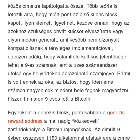
közös címekre lapátolgatta össze. Több teória is
létezik arra, hogy miért pont az első kilenc block
kapott ilyen kiemelt figyelmet, kezdve onnan, hogy az
azokhoz szükséges privát kulcsot elveszítette vagy
olyan módon generált, ami később nem bizonyult
kompatibilisnek a tényleges implementációval,
egészen odáig, hogy valamiféle kultikus jelentősége
lehet a 9-es számnak, ami a tízes számrendszer
utolsó egy helyiértéken ábrázolható számjegye. Bármi
is volt ennek az oka, az biztos, hogy idén eme
számba nagyon sok mindent bele fognak magyarázni,
hiszen immáron 9 éves lett a Bitcoin.
Egyébként a genezis blokk, pontosabban a
genezis
reward address
a mai napig “közkedvelt”
zarándokhelye a Bitcoin rajongóknak. Az elmúlt 9
évben összesen 1150 alkalommal utaltak erre a címre