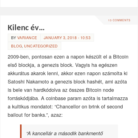
13 COMMENTS
Kilenc év…
BY
VARIANCE
JANUARY 3, 2018 - 10:53
BLOG
,
UNCATEGORIZED
2009-ben, pontosan ezen a napon készült el a Bitcoin
első blockja, a genezis block. Vagyis ha egészen
akkurátus akarok lenni, akkor ezen napon számolta ki
Satoshi Nakamoto a genezis block hashét, ami azóta
is bele van hardkódolva az összes Bitcoin node
forráskódjába. A coinbase param azóta is tartalmazza
a kultikus mondatot: “Chancellor on brink of second
bailout for banks.”, azaz:
“A kancellár a második bankmentő