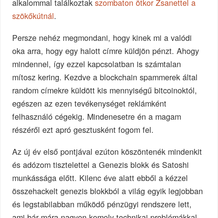
alkalommal találkoztak
szombaton ötkor Zsanettel a
szökőkútnál
.
Persze nehéz megmondani, hogy kinek mi a valódi
oka arra, hogy egy halott címre küldjön pénzt. Ahogy
mindennel, így ezzel kapcsolatban is számtalan
mítosz kering. Kezdve a blockchain spammerek által
random címekre küldött kis mennyiségű bitcoinoktól,
egészen az ezen tevékenységet reklámként
felhasználó cégekig. Mindenesetre én a magam
részéről ezt apró gesztusként fogom fel.
Az új év első pontjával ezúton köszöntenék mindenkit
és adózom tisztelettel a Genezis blokk és Satoshi
munkássága előtt. Kilenc éve alatt ebből a kézzel
összehackelt genezis blokkból a világ egyik legjobban
és legstabilabban működő pénzügyi rendszere lett,
ami bár mára nagyon komoly technikai problémákkal