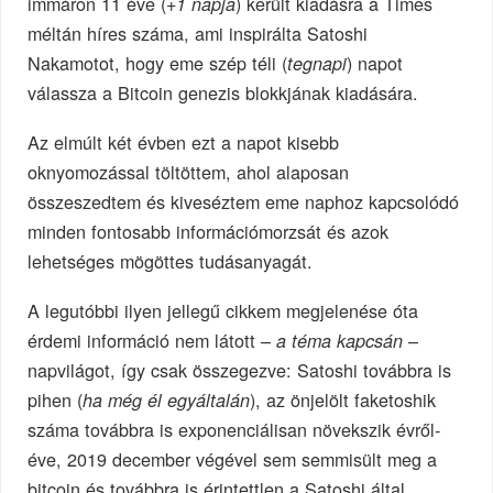
immáron 11 éve (
) került kiadásra a Times
+1 napja
méltán híres száma, ami inspirálta Satoshi
Nakamotot, hogy eme szép téli (
) napot
tegnapi
válassza a Bitcoin genezis blokkjának kiadására.
Az elmúlt két évben ezt a napot kisebb
oknyomozással töltöttem, ahol alaposan
összeszedtem és kiveséztem eme naphoz kapcsolódó
minden fontosabb információmorzsát és azok
lehetséges mögöttes tudásanyagát.
A legutóbbi ilyen jellegű cikkem megjelenése óta
érdemi információ nem látott –
–
a téma kapcsán
napvilágot, így csak összegezve: Satoshi továbbra is
pihen (
), az önjelölt faketoshik
ha még él egyáltalán
száma továbbra is exponenciálisan növekszik évről-
éve, 2019 december végével sem semmisült meg a
bitcoin és továbbra is érintettlen a Satoshi által