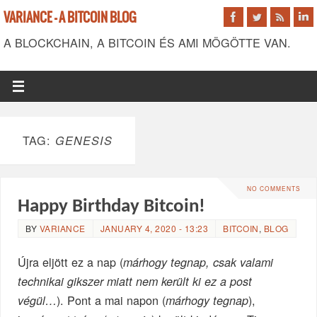
VARIANCE - A BITCOIN BLOG
A BLOCKCHAIN, A BITCOIN ÉS AMI MÖGÖTTE VAN.
TAG:
GENESIS
NO COMMENTS
Happy Birthday ​Bitcoin!
BY
VARIANCE
JANUARY 4, 2020 - 13:23
BITCOIN
,
BLOG
Újra eljött ez a nap (
márhogy tegnap, csak valami
technikai gikszer miatt nem került ki ez a post
). Pont a mai napon (
),
végül…
márhogy tegnap