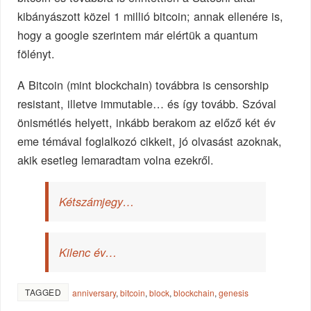
kibányászott közel 1 millió bitcoin; annak ellenére is,
hogy a google szerintem már elértük a quantum
fölényt.
A Bitcoin (mint blockchain) továbbra is censorship
resistant, illetve immutable… és így tovább. Szóval
önismétlés helyett, inkább berakom az előző két év
eme témával foglalkozó cikkeit, jó olvasást azoknak,
akik esetleg lemaradtam volna ezekről.
Kétszámjegy…
Kilenc év…
TAGGED
anniversary
,
bitcoin
,
block
,
blockchain
,
genesis