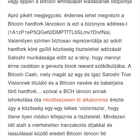
vagy éppen a Bitcoin whitepaper kiadásának időpontja
Apró pikért megjegyzés: érdemes lehet megnézni a
Bitcoin hardfork láncokon is ezt a bizonyos address-t
(1A1zP1eP5QGefi2DMPTfTL5SLmv7DivfNa).
Valamilyen szinten biztosan reprezentálja az adott
hardfork köré gyűlő közösség tisztelettel adózását
Satoshi munkássága előtt az a tény, hogy mennyi
érme csobban a genezis block reward szökőkútjába. A
Bitcoin Cash, mely magát az egy és igaz Satoshi True
Visionnek tituláló és a Bitcoin nevére és babérjaira
törő hardfork… szóval a BCH láncon annak
leforkolása óta
mindösszesen öt alkalommal
érezte
úgy a közösség egy-egy lelkes ‘vizioniszta’, hogy
illene ilyen módon kifejeznie a tiszteletét. Mindezen
idő alatt a mérhetetlen tranzakciós díjakkal és
lassulással küzdő eredeti Bitcoin láncon 56