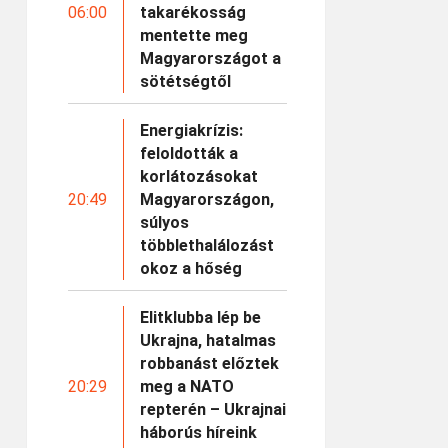
06:00
takarékosság
mentette meg
Magyarországot a
sötétségtől
Energiakrízis:
feloldották a
korlátozásokat
20:49
Magyarországon,
súlyos
többlethalálozást
okoz a hőség
Elitklubba lép be
Ukrajna, hatalmas
robbanást előztek
20:29
meg a NATO
repterén – Ukrajnai
háborús híreink