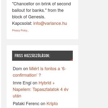
"Chancellor on brink of second
bailout for banks." from the
block of Genesis.
Kapcsolat:
info@variance.hu
Privacy Policy...
FRISS HOZZÁSZÓLÁSOK:
Dom
on
Miért is fontos a ‘6-
confirmation’ ?
Imre Engi
on
Hybrid +
Napelem: Tapasztalatok 4 év
után
Pataki Ferenc
on
Kripto