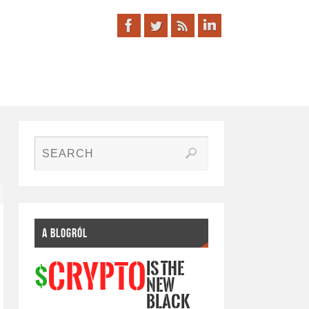
A BLOGRÓL
IS THE
CRYPTO
$
NEW
BLACK