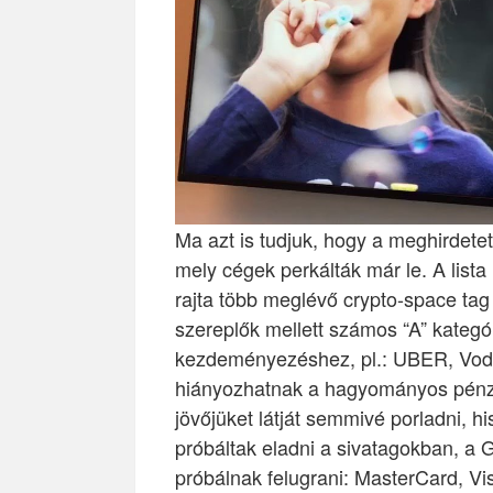
Ma azt is tudjuk, hogy a meghirdetet
mely cégek perkálták már le. A lis
rajta több meglévő crypto-space tag
szereplők mellett számos “A” kategó
kezdeményezéshez, pl.: UBER, Vodaf
hiányozhatnak a hagyományos pénzügyi
jövőjüket látját semmivé porladni, 
próbáltak eladni a sivatagokban, a 
próbálnak felugrani: MasterCard, Vi