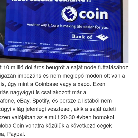
t 10 millió dolláros beugrót a saját node futtatásához
ta igazán impozáns és nem meglepő módon ott van a
 is, úgy mint a Coinbase vagy a xapo. Ezen
riás nagyágyú is csatlakozott már a
one, eBay, Spotify, és persze a listából nem
 világ jelenlegi vesztesei, akik a saját üzleti
hiszen valójában az elmúlt 20-30 évben homokot
GlobalCoin vonatra közülük a következő cégek
sa, Paypal.