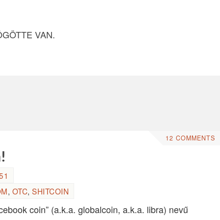
ÖGÖTTE VAN.
12 COMMENTS
!
:51
OM
,
OTC
,
SHITCOIN
cebook coin” (a.k.a. globalcoin, a.k.a. libra) nevű