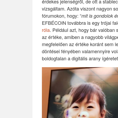
érdekes jelenségről, de ott a stabl
vizsgáltam. Azóta viszont nagyon s
fórumokon, hogy: “
mit is gondolok én
EFBÉCOIN továbbra is egy trójai fa
róla
. Például azt, hogy bár valóban 
az értéke, amiben a nagyobb világpé
megfelelően az értéke koránt sem le
döntései fényében valamennyire vola
boldogtalan a digitális arany ígérete