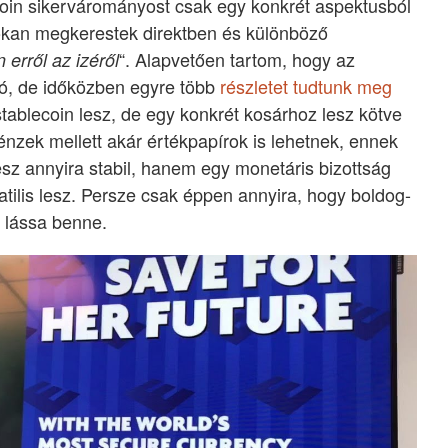
ecoin sikervárományost csak egy konkrét aspektusból
okan megkerestek direktben és különböző
“. Alapvetően tartom, hogy az
 erről az izéről
ló, de időközben egyre több
részletet tudtunk meg
stablecoin lesz, de egy konkrét kosárhoz lesz kötve
nzek mellett akár értékpapírok is lehetnek, ennek
sz annyira stabil, hanem egy monetáris bizottság
tilis lesz. Persze csak éppen annyira, hogy boldog-
t lássa benne.