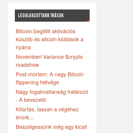
LEGOLVASOTTABB ÍRÁSOK
Bitcoin:SegWit aktivációs
küszöb és altcoin kilátások a
nyárra
Novemberi Variance $crypto
roadshow
Post-mortem: A nagy Bitcoin
flippening hétvége
Nagy fogalmatlanság határozó
- A bevezető
Kitartás, lassan a végéhez
érünk...
Beszélgessünk még egy kicsit