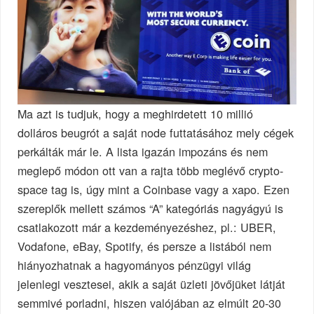
Ma azt is tudjuk, hogy a meghirdetett 10 millió
dolláros beugrót a saját node futtatásához mely cégek
perkálták már le. A lista igazán impozáns és nem
meglepő módon ott van a rajta több meglévő crypto-
space tag is, úgy mint a Coinbase vagy a xapo. Ezen
szereplők mellett számos “A” kategóriás nagyágyú is
csatlakozott már a kezdeményezéshez, pl.: UBER,
Vodafone, eBay, Spotify, és persze a listából nem
hiányozhatnak a hagyományos pénzügyi világ
jelenlegi vesztesei, akik a saját üzleti jövőjüket látját
semmivé porladni, hiszen valójában az elmúlt 20-30