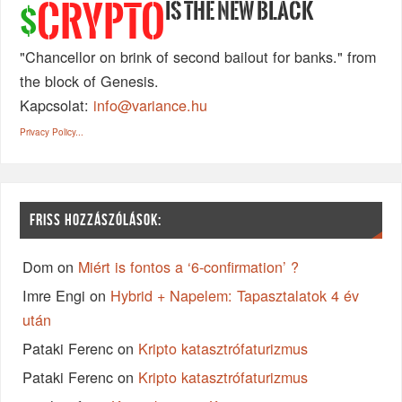
IS THE NEW BLACK
CRYPTO
$
"Chancellor on brink of second bailout for banks." from
the block of Genesis.
Kapcsolat:
info@variance.hu
Privacy Policy...
FRISS HOZZÁSZÓLÁSOK:
Dom
on
Miért is fontos a ‘6-confirmation’ ?
Imre Engi
on
Hybrid + Napelem: Tapasztalatok 4 év
után
Pataki Ferenc
on
Kripto katasztrófaturizmus
Pataki Ferenc
on
Kripto katasztrófaturizmus