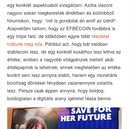
egy konkrét aspektusból vizsgáltam. Azóta viszont
nagyon sokan megkerestek direktben és különböző
fórumokon, hogy: “
“.
mit is gondolok én erről az izéről
Alapvetően tartom, hogy az EFBÉCOIN továbbra is
egy trójai faló, de időközben egyre több
részletet
tudtunk meg róla
. Például azt, hogy bár valóban
stablecoin lesz, de egy konkrét kosárhoz lesz kötve az
értéke, amiben a nagyobb világpénzek mellett akár
értékpapírok is lehetnek, ennek megfelelően az értéke
koránt sem lesz annyira stabil, hanem egy monetáris
bizottság döntései fényében valamennyire volatilis
lesz. Persze csak éppen annyira, hogy boldog-
boldogtalan a digitális arany ígéretet lássa benne.