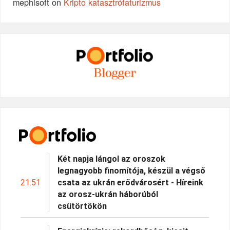
mephisoft
on
Kripto katasztrófaturizmus
Két napja lángol az oroszok
legnagyobb finomítója, készül a végső
21:51
csata az ukrán erődvárosért - Híreink
az orosz-ukrán háborúból
csütörtökön