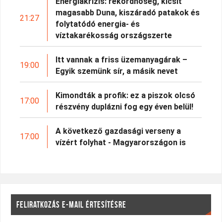
Energiakrízis: rekordhőség, kicsit
magasabb Duna, kiszáradó patakok és
21:27
folytatódó energia- és
víztakarékosság országszerte
Itt vannak a friss üzemanyagárak –
19:00
Egyik szemünk sír, a másik nevet
Kimondták a profik: ez a piszok olcsó
17:00
részvény duplázni fog egy éven belül!
A következő gazdasági verseny a
17:00
vízért folyhat - Magyarországon is
FELIRATKOZÁS E-MAIL ÉRTESÍTÉSRE