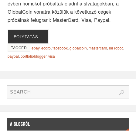
évben homokot próbáltak eladni a sivatagokban, a
GlobalCoin vonatra közülük a következő cégek
próbálnak felugrani: MasterCard, Visa, Paypal.
FOLYTATÁS…
TAGGED
ebay
,
ecorp
,
facebook
,
globalcoin
,
mastercard
,
mr robot
,
paypal
,
portfolioblogger
,
visa
A BLOGRÓL