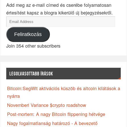
Add meg az e-mail címed és cserébe folyamatosan
értesítést kapsz a blogra kikerülő új bejegyzésekről.
Feliratkozás
Join 354 other subscribers
LEGOLVASOTTABB ÍRÁSOK
Bitcoin:SegWit aktivációs küszöb és altcoin kilátások a
nyárra
Novemberi Variance $crypto roadshow
Post-mortem: A nagy Bitcoin flippening hétvége
Nagy fogalmatlanság határozó - A bevezető