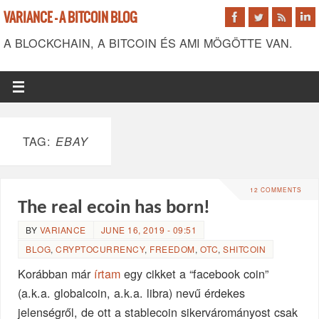
VARIANCE - A BITCOIN BLOG
A BLOCKCHAIN, A BITCOIN ÉS AMI MÖGÖTTE VAN.
TAG:
EBAY
12 COMMENTS
The real ecoin has born!
BY
VARIANCE
JUNE 16, 2019 - 09:51
BLOG
,
CRYPTOCURRENCY
,
FREEDOM
,
OTC
,
SHITCOIN
Korábban már
írtam
egy cikket a “facebook coin”
(a.k.a. globalcoin, a.k.a. libra) nevű érdekes
jelenségről, de ott a stablecoin sikervárományost csak