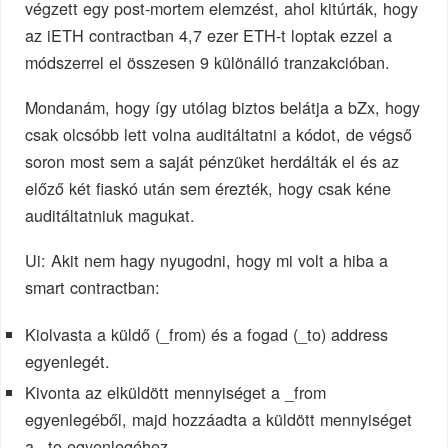
végzett egy post-mortem elemzést, ahol kitúrták, hogy
az iETH contractban 4,7 ezer ETH-t loptak ezzel a
módszerrel el összesen 9 különálló tranzakcióban.
Mondanám, hogy így utólag biztos belátja a bZx, hogy
csak olcsóbb lett volna auditáltatni a kódot, de végső
soron most sem a saját pénzüket herdálták el és az
előző két fiaskó után sem érezték, hogy csak kéne
auditáltatniuk magukat.
Ui: Akit nem hagy nyugodni, hogy mi volt a hiba a
smart contractban:
Kiolvasta a küldő (_from) és a fogad (_to) address
egyenlegét.
Kivonta az elküldött mennyiséget a _from
egyenlegéből, majd hozzáadta a küldött mennyiséget
a _to egyenlegéhez.