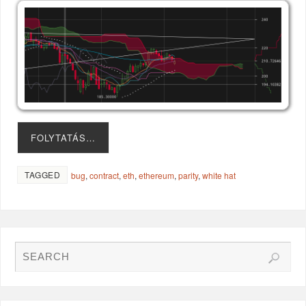
FOLYTATÁS…
TAGGED
bug
,
contract
,
eth
,
ethereum
,
parity
,
white hat