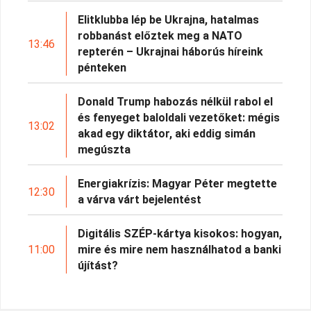
Elitklubba lép be Ukrajna, hatalmas
robbanást előztek meg a NATO
13:46
repterén – Ukrajnai háborús híreink
pénteken
Donald Trump habozás nélkül rabol el
és fenyeget baloldali vezetőket: mégis
13:02
akad egy diktátor, aki eddig simán
megúszta
Energiakrízis: Magyar Péter megtette
12:30
a várva várt bejelentést
Digitális SZÉP-kártya kisokos: hogyan,
11:00
mire és mire nem használhatod a banki
újítást?