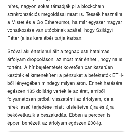
híres, nagyon sokat támadják pl a blockchain
szinkronizációs megoldásai miatt is. Tessék használni
a Mistet és a Go Ethereumot, ha már egyszer magyar
vonatkozása van utóbbinak azáltal, hogy Szilágyi
Péter (alias karalábé) tartja karban.
Szóval aki értetlenül állt a tegnap esti hatalmas
árfolyam droppoláson, az most már értheti, hogy mi is
történt. A hír bejelentését követően pánikszerűen
kezdték el kimenekíteni a pénzüket a befektetők ETH-
ből lényegében mindegy milyen áron. Ennek hatására
egészen 185 dollárig verték le az árat, amiből
folyamatosan próbál visszatérni az árfolyam, de a
hírek lassú terjedése miatt késleltetve újra és újra
bekövetkezik a beszakadás. Ebben a percben is
éppen benézett az árfolyam egészen 208-ig.