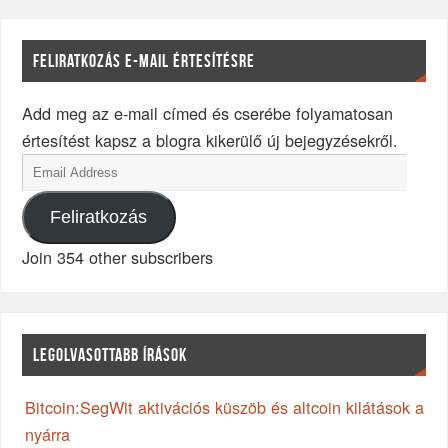
FELIRATKOZÁS E-MAIL ÉRTESÍTÉSRE
Add meg az e-mail címed és cserébe folyamatosan
értesítést kapsz a blogra kikerülő új bejegyzésekről.
Feliratkozás
Join 354 other subscribers
LEGOLVASOTTABB ÍRÁSOK
Bitcoin:SegWit aktivációs küszöb és altcoin kilátások a
nyárra