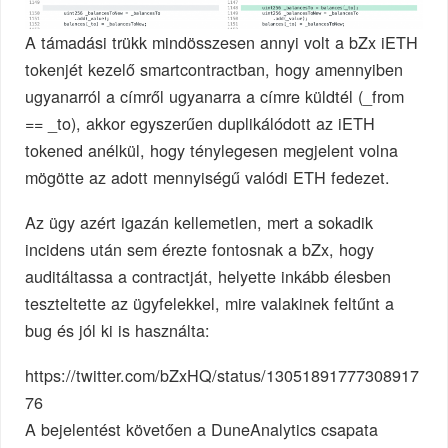
A támadási trükk mindösszesen annyi volt a bZx iETH
tokenjét kezelő smartcontractban, hogy amennyiben
ugyanarról a címről ugyanarra a címre küldtél (_from
== _to), akkor egyszerűen duplikálódott az iETH
tokened anélkül, hogy ténylegesen megjelent volna
mögötte az adott mennyiségű valódi ETH fedezet.
Az ügy azért igazán kellemetlen, mert a sokadik
incidens után sem érezte fontosnak a bZx, hogy
auditáltassa a contractját, helyette inkább élesben
teszteltette az ügyfelekkel, mire valakinek feltűnt a
bug és jól ki is használta:
https://twitter.com/bZxHQ/status/13051891777308917
76
A bejelentést követően a DuneAnalytics csapata