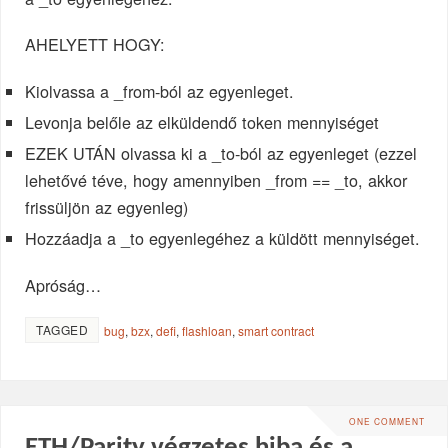
AHELYETT HOGY:
Kiolvassa a _from-ból az egyenleget.
Levonja belőle az elküldendő token mennyiséget
EZEK UTÁN olvassa ki a _to-ból az egyenleget (ezzel
lehetővé téve, hogy amennyiben _from == _to, akkor
frissüljön az egyenleg)
Hozzáadja a _to egyenlegéhez a küldött mennyiséget.
Apróság…
TAGGED
bug
,
bzx
,
defi
,
flashloan
,
smart contract
ONE COMMENT