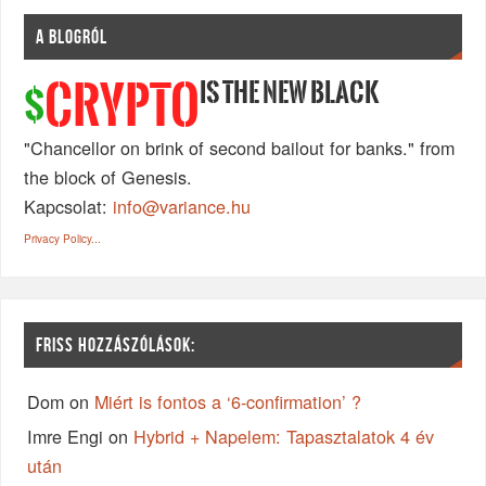
A BLOGRÓL
IS THE NEW BLACK
CRYPTO
$
"Chancellor on brink of second bailout for banks." from
the block of Genesis.
Kapcsolat:
info@variance.hu
Privacy Policy...
FRISS HOZZÁSZÓLÁSOK:
Dom
on
Miért is fontos a ‘6-confirmation’ ?
Imre Engi
on
Hybrid + Napelem: Tapasztalatok 4 év
után