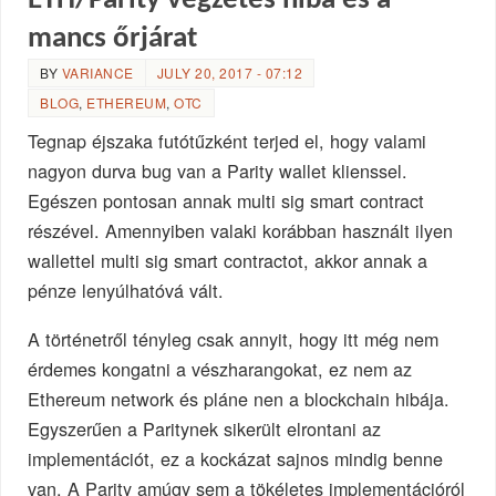
ETH/Parity végzetes hiba és a
mancs őrjárat
BY
VARIANCE
JULY 20, 2017 - 07:12
BLOG
,
ETHEREUM
,
OTC
Tegnap éjszaka futótűzként terjed el, hogy valami
nagyon durva bug van a Parity wallet klienssel.
Egészen pontosan annak multi sig smart contract
részével. Amennyiben valaki korábban használt ilyen
wallettel multi sig smart contractot, akkor annak a
pénze lenyúlhatóvá vált.
A történetről tényleg csak annyit, hogy itt még nem
érdemes kongatni a vészharangokat, ez nem az
Ethereum network és pláne nen a blockchain hibája.
Egyszerűen a Paritynek sikerült elrontani az
implementációt, ez a kockázat sajnos mindig benne
van. A Parity amúgy sem a tökéletes implementációról