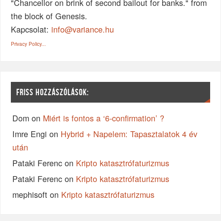
"Chancellor on brink of second bailout for banks." from
the block of Genesis.
Kapcsolat:
info@variance.hu
Privacy Policy...
FRISS HOZZÁSZÓLÁSOK:
Dom
on
Miért is fontos a ‘6-confirmation’ ?
Imre Engi
on
Hybrid + Napelem: Tapasztalatok 4 év
után
Pataki Ferenc
on
Kripto katasztrófaturizmus
Pataki Ferenc
on
Kripto katasztrófaturizmus
mephisoft
on
Kripto katasztrófaturizmus