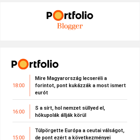
Mire Magyarország lecseréli a
18:00
forintot, pont kukázzák a most ismert
eurót
S a sírt, hol nemzet süllyed el,
16:00
hőkupolák állják körül
Túlpörgette Európa a ceutai válságot,
15:00
de pont ezért a következményei