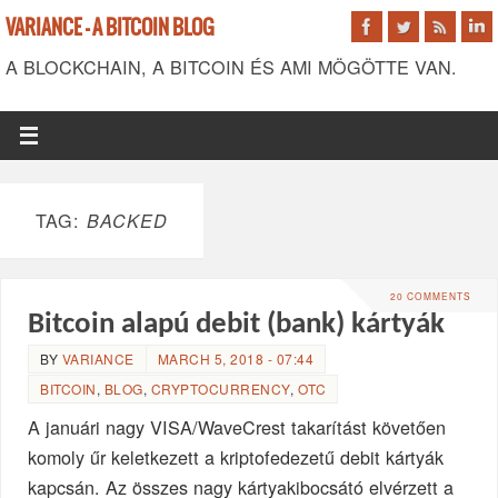
VARIANCE - A BITCOIN BLOG
A BLOCKCHAIN, A BITCOIN ÉS AMI MÖGÖTTE VAN.
TAG:
BACKED
20 COMMENTS
Bitcoin alapú debit (bank) kártyák
BY
VARIANCE
MARCH 5, 2018 - 07:44
BITCOIN
,
BLOG
,
CRYPTOCURRENCY
,
OTC
A januári nagy VISA/WaveCrest takarítást követően
komoly űr keletkezett a kriptofedezetű debit kártyák
kapcsán. Az összes nagy kártyakibocsátó elvérzett a