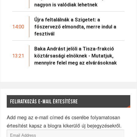
nagyon is valódiak lehetnek
Újra feltalálnák a Szigetet: a
14:00
főszervező elmondta, merre indul a
fesztivál
Baka Andrást jelöli a Tisza-frakció
13:21
köztársasági elnöknek - Mutatjuk,
mennyire felel meg az elvárásoknak
FELIRATKOZÁS E-MAIL ÉRTESÍTÉSRE
Add meg az e-mail címed és cserébe folyamatosan
értesítést kapsz a blogra kikerülő új bejegyzésekről.