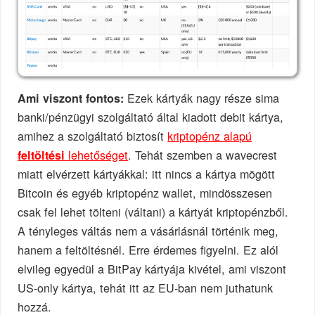
Ezek kártyák nagy része sima
Ami viszont fontos:
banki/pénzügyi szolgáltató által kiadott debit kártya,
amihez a szolgáltató biztosít
kriptopénz alapú
lehetőséget
. Tehát szemben a wavecrest
feltöltési
miatt elvérzett kártyákkal: itt nincs a kártya mögött
Bitcoin és egyéb kriptopénz wallet, mindösszesen
csak fel lehet tölteni (váltani) a kártyát kriptopénzből.
A tényleges váltás nem a vásárlásnál történik meg,
hanem a feltöltésnél. Erre érdemes figyelni. Ez alól
elvileg egyedül a BitPay kártyája kivétel, ami viszont
US-only kártya, tehát itt az EU-ban nem juthatunk
hozzá.