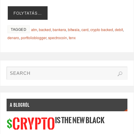
FOLYTATÁS…
TAGGED
atm
,
backed
,
bankera
,
bitwala
,
card
,
crypto backed
,
debit
,
denaro
,
portfolioblogger
,
spectrocoin
,
tenx
A BLOGRÓL
IS THE NEW BLACK
CRYPTO
$