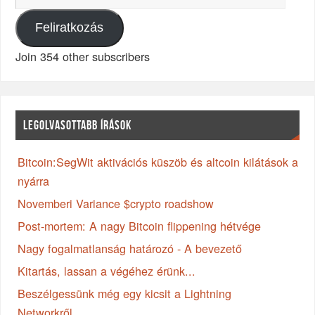
Feliratkozás
Join 354 other subscribers
LEGOLVASOTTABB ÍRÁSOK
Bitcoin:SegWit aktivációs küszöb és altcoin kilátások a
nyárra
Novemberi Variance $crypto roadshow
Post-mortem: A nagy Bitcoin flippening hétvége
Nagy fogalmatlanság határozó - A bevezető
Kitartás, lassan a végéhez érünk...
Beszélgessünk még egy kicsit a Lightning
Networkről...