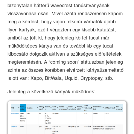
bizonytalan hátterű wavecrest tanúsítványának
visszavonása okán. Mivel azóta rendszeresen kapom
meg a kérdést, hogy vajon mikorra várhatók újabb
ilyen kártyák, ezért végeztem egy kisebb kutatást,
amiből az jött ki, hogy jelenleg kb fél tucat már
működőképes kártya van és további kb egy tucat
kibocsátó dolgozik aktívan a szükséges előfeltételek
megteremtésén. A “coming soon” státuszban jelenleg
szinte az összes korábban elvérzett kártyaüzemeltető
is ott van: Xapo, BitWala, Uquid, Cryptopay, stb.
Jelenleg a következő kártyák működnek: