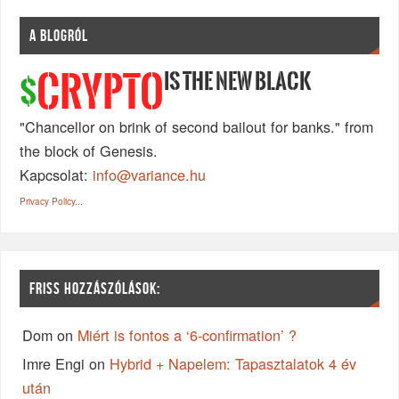
A BLOGRÓL
IS THE NEW BLACK
CRYPTO
$
"Chancellor on brink of second bailout for banks." from
the block of Genesis.
Kapcsolat:
info@variance.hu
Privacy Policy...
FRISS HOZZÁSZÓLÁSOK:
Dom
on
Miért is fontos a ‘6-confirmation’ ?
Imre Engi
on
Hybrid + Napelem: Tapasztalatok 4 év
után