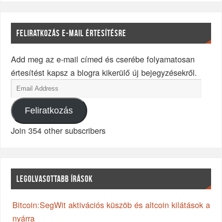
FELIRATKOZÁS E-MAIL ÉRTESÍTÉSRE
Add meg az e-mail címed és cserébe folyamatosan
értesítést kapsz a blogra kikerülő új bejegyzésekről.
Feliratkozás
Join 354 other subscribers
LEGOLVASOTTABB ÍRÁSOK
Bitcoin:SegWit aktivációs küszöb és altcoin kilátások a
nyárra