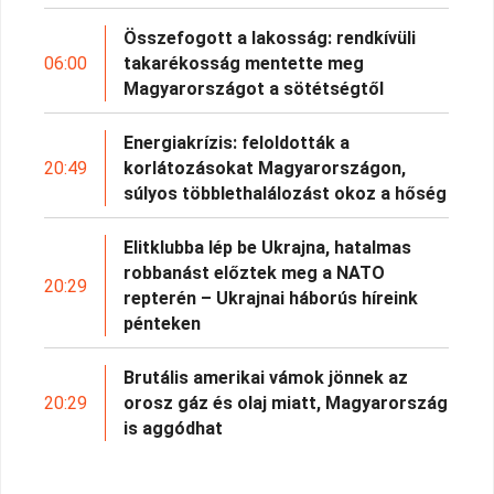
Összefogott a lakosság: rendkívüli
06:00
takarékosság mentette meg
Magyarországot a sötétségtől
Energiakrízis: feloldották a
20:49
korlátozásokat Magyarországon,
súlyos többlethalálozást okoz a hőség
Elitklubba lép be Ukrajna, hatalmas
robbanást előztek meg a NATO
20:29
repterén – Ukrajnai háborús híreink
pénteken
Brutális amerikai vámok jönnek az
20:29
orosz gáz és olaj miatt, Magyarország
is aggódhat