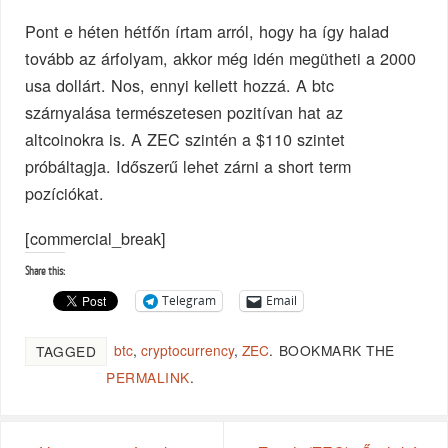
Pont e héten hétfőn írtam arról, hogy ha így halad
tovább az árfolyam, akkor még idén megütheti a 2000
usa dollárt. Nos, ennyi kellett hozzá. A btc
szárnyalása természetesen pozitívan hat az
altcoinokra is. A ZEC szintén a $110 szintet
próbáltagja. Időszerű lehet zárni a short term
pozíciókat.
[commercial_break]
Share this:
Telegram
Email
btc
,
cryptocurrency
,
ZEC
.
BOOKMARK THE
TAGGED
PERMALINK
.