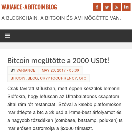
VARIANCE - A BITCOIN BLOG
A BLOCKCHAIN, A BITCOIN ÉS AMI MÖGÖTTE VAN.
Bitcoin megütötte a 2000 USDt!
BY
VARIANCE
MAY 20, 2017 - 05:30
BITCOIN
,
BLOG
,
CRYPTOCURRENCY
,
OTC
Csak távirati stílusban, mert éppen készülök lemenni
Siófokra, hogy lefussan az Ultrabalatonos csapatom
által rám rót restanciát. Szóval a kisebb platformokon
már átlépte a btc a 2k usd all-time-best árfolyamot és
a nagyobb tőzsdéken (coinbase, bitstamp, poluxen) is
már erősen ostromolja a $2000 támaszt.