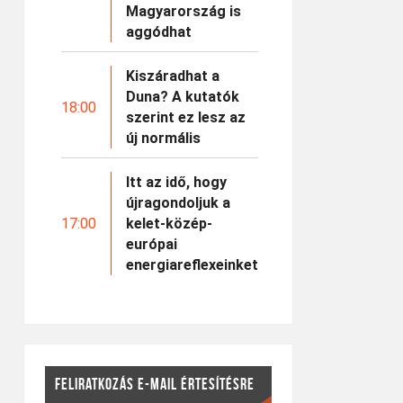
Magyarország is
aggódhat
Kiszáradhat a
Duna? A kutatók
18:00
szerint ez lesz az
új normális
Itt az idő, hogy
újragondoljuk a
17:00
kelet-közép-
európai
energiareflexeinket
FELIRATKOZÁS E-MAIL ÉRTESÍTÉSRE