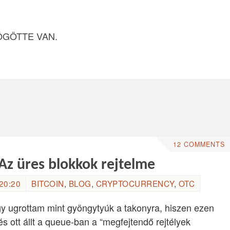
ÖGÖTTE VAN.
12 COMMENTS
Az üres blokkok rejtelme
20:20
BITCOIN
,
BLOG
,
CRYPTOCURRENCY
,
OTC
gy ugrottam mint gyöngytyúk a takonyra, hiszen ezen
s ott állt a queue-ban a “megfejtendő rejtélyek