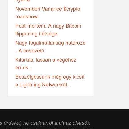
Novemberi Variance $crypto
roadshow
Post-mortem: A nagy Bitcoin
flippening hétvége
Nagy fogalmatlanság határozó
- A bevezető
Kitartás, lassan a végéhez
érünk...
Beszélgessünk még egy kicsit
a Lightning Networkről...
is érdekel, ne csak arról amit az olvasók