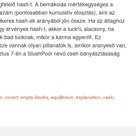
gfelelő hash-t. A bemákolás mértékegységes a
 szám (pontosabban kumulatív eloszlás), ami az
/sikeres hash-ek arányából jön össze. Ha az átlaghoz
gy érvényes hash-t, akkor a luck% alacsony, ha
ák bad lucknak, mikor a karma egyenlít. Ez
sze vannak olyan pillanatok is, amikor aranyeső van,
usztus 7-én a SlushPool nevű cseh bányásztásaság
in
,
covert
,
empty blocks
,
equilibrium
,
explanation
,
nash
,