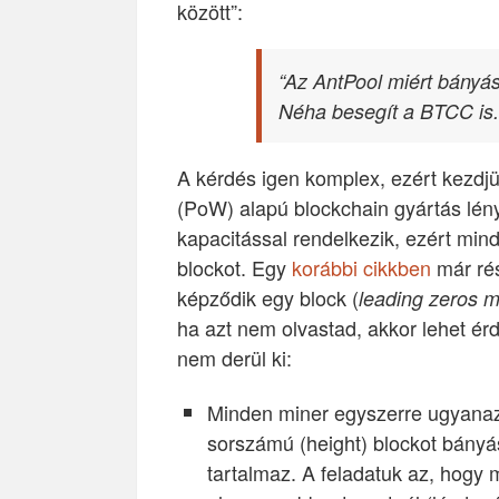
között”:
“Az AntPool miért bányás
Néha besegít a BTCC is.
A kérdés igen komplex, ezért kezdjü
(PoW) alapú blockchain gyártás lén
kapacitással rendelkezik, ezért min
blockot. Egy
korábbi cikkben
már rés
képződik egy block (
leading zeros m
ha azt nem olvastad, akkor lehet ér
nem derül ki:
Minden miner egyszerre ugyanaz
sorszámú (height) blockot bány
tartalmaz. A feladatuk az, hogy 