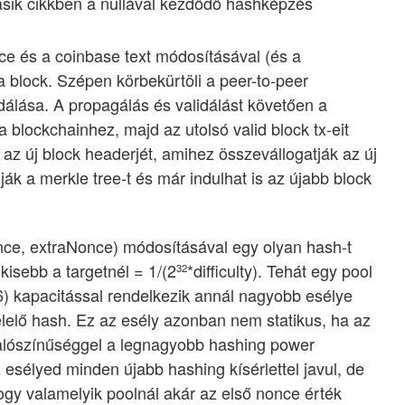
ásik cikkben a nullával kezdődő hashképzés
nce és a coinbase text módosításával (és a
a block. Szépen körbekürtöli a peer-to-peer
idálása. A propagálás és validálást követően a
 blockchainhez, majd az utolsó valid block tx-eit
 az új block headerjét, amihez összevállogatják az új
ák a merkle tree-t és már indulhat is az újabb block
nce, extraNonce) módosításával egy olyan hash-t
kisebb a targetnél = 1/(2
*difficulty). Tehát egy pool
32
6) kapacitással rendelkezik annál nagyobb esélye
lelő hash. Ez az esély azonban nem statikus, ha az
alószínűséggel a legnagyobb hashing power
 esélyed minden újabb hashing kísérlettel javul, de
hogy valamelyik poolnál akár az első nonce érték