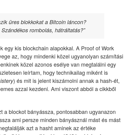
zik üres blokkokat a Bitcoin láncon?
 Szándékos rombolás, hátráltatás?”
k egy kis blockchain alapokkal. A Proof of Work
yege az, hogy mindenki közel ugyanolyan számítási
denkinek közel azonos esélye van megtalálni egy
zletesen leírtam, hogy technikailag miként is
) és mit is jelent kiszámolni annak a hash-ét,
istery
demes azzal kezdeni. Ami viszont abból a cikkből
t a blockot bányássza, pontosabban ugyanazon
ássza ami persze minden bányásznál mást és mást
megtalálják azt a hasht aminek az értéke