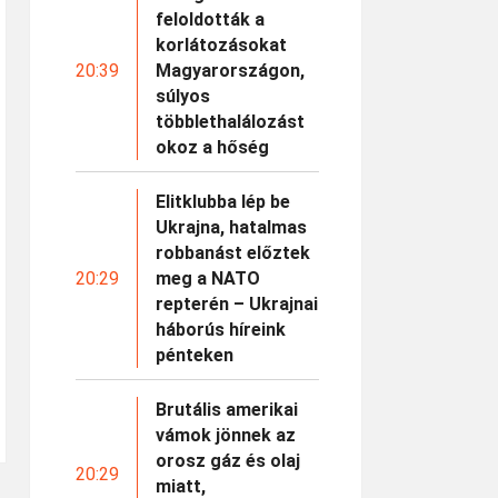
feloldották a
korlátozásokat
20:39
Magyarországon,
súlyos
többlethalálozást
okoz a hőség
Elitklubba lép be
Ukrajna, hatalmas
robbanást előztek
20:29
meg a NATO
repterén – Ukrajnai
háborús híreink
pénteken
Brutális amerikai
vámok jönnek az
orosz gáz és olaj
20:29
miatt,