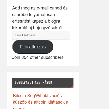
Add meg az e-mail címed és
cserébe folyamatosan
értesítést kapsz a blogra
kikerülő új bejegyzésekről.
Feliratkozás
Join 354 other subscribers
LEGOLVASOTTABB ÍRÁSOK
Bitcoin:SegWit aktivációs
küszöb és altcoin kilátások a
nyárra