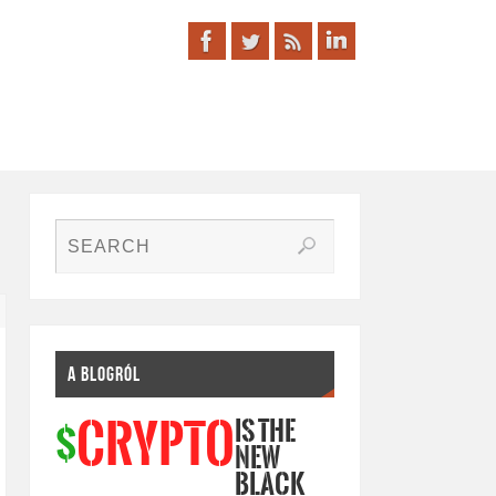
A BLOGRÓL
IS THE
CRYPTO
$
NEW
BLACK