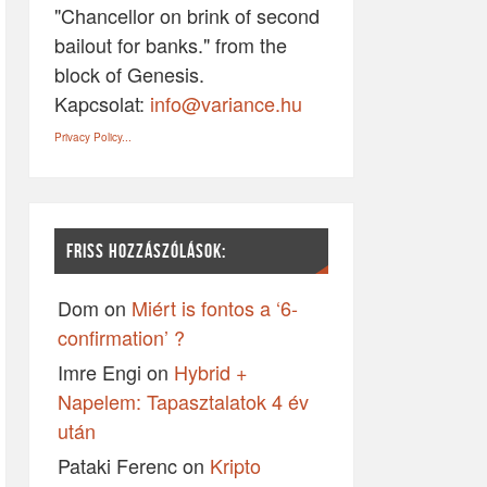
"Chancellor on brink of second
bailout for banks." from the
block of Genesis.
Kapcsolat:
info@variance.hu
Privacy Policy...
FRISS HOZZÁSZÓLÁSOK:
Dom
on
Miért is fontos a ‘6-
confirmation’ ?
Imre Engi
on
Hybrid +
Napelem: Tapasztalatok 4 év
után
Pataki Ferenc
on
Kripto