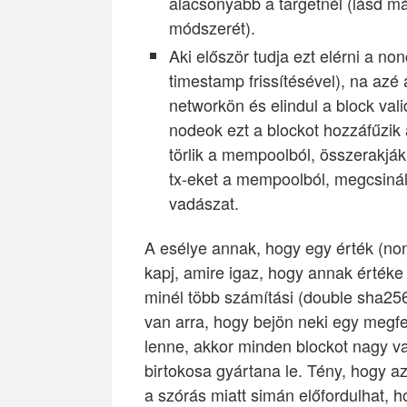
alacsonyabb a targetnél (lásd m
módszerét).
Aki először tudja ezt elérni a no
timestamp frissítésével), na azé 
networkön és elindul a block val
nodeok ezt a blockot hozzáfűzik a
törlik a mempoolból, összerakják
tx-eket a mempoolból, megcsinálj
vadászat.
A esélye annak, hogy egy érték (no
kapj, amire igaz, hogy annak értéke 
minél több számítási (double sha25
van arra, hogy bejön neki egy megfe
lenne, akkor minden blockot nagy v
birtokosa gyártana le. Tény, hogy az
a szórás miatt simán előfordulhat, 