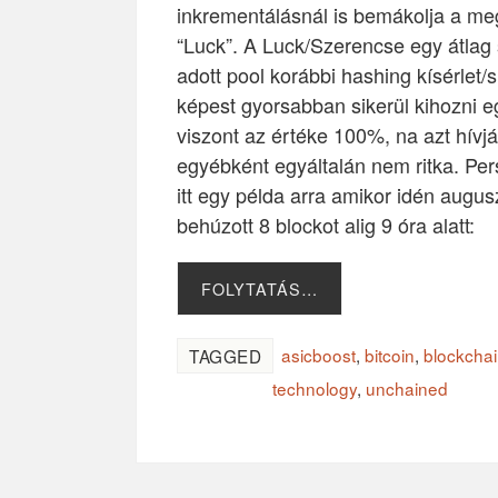
inkrementálásnál is bemákolja a me
“Luck”. A Luck/Szerencse egy átlag
adott pool korábbi hashing kísérlet
képest gyorsabban sikerül kihozni e
viszont az értéke 100%, na azt hívj
egyébként egyáltalán nem ritka. Per
itt egy példa arra amikor idén aug
behúzott 8 blockot alig 9 óra alatt:
FOLYTATÁS…
asicboost
,
bitcoin
,
blockcha
TAGGED
technology
,
unchained