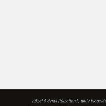
Közel 6 évnyi (túlzottan?) aktív blogolá