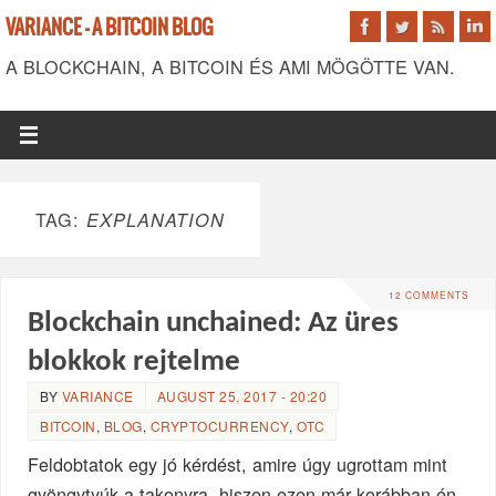
VARIANCE - A BITCOIN BLOG
A BLOCKCHAIN, A BITCOIN ÉS AMI MÖGÖTTE VAN.
TAG:
EXPLANATION
12 COMMENTS
Blockchain unchained: Az üres
blokkok rejtelme
BY
VARIANCE
AUGUST 25, 2017 - 20:20
BITCOIN
,
BLOG
,
CRYPTOCURRENCY
,
OTC
Feldobtatok egy jó kérdést, amire úgy ugrottam mint
gyöngytyúk a takonyra, hiszen ezen már korábban én