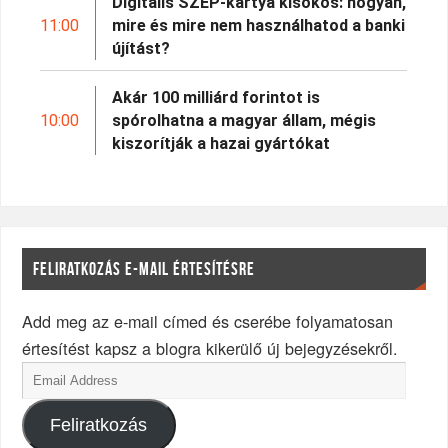
Digitális SZÉP-kártya kisokos: hogyan,
11:00
mire és mire nem használhatod a banki
újítást?
Akár 100 milliárd forintot is
10:00
spórolhatna a magyar állam, mégis
kiszorítják a hazai gyártókat
FELIRATKOZÁS E-MAIL ÉRTESÍTÉSRE
Add meg az e-mail címed és cserébe folyamatosan
értesítést kapsz a blogra kikerülő új bejegyzésekről.
Feliratkozás