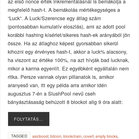
az első nonce érték inkrementálásnál is bemákolja a
megfelelő hash-t. A bemákolás mértékegységes a
“Luck”. A Luck/Szerencse egy átlag szám
(pontosabban kumulatív eloszlás), ami az adott pool
korábbi hashing kísérlet/sikeres hash-ek arányából jön
össze. Ha az átlaghoz képest gyorsabban sikerül
kihozni egy érvényes hash-t, akkor a luck% alacsony,
ha viszont az értéke 100%, na azt hívják bad lucknak,
mikor a karma egyenlít. Ez egyébként egyáltalán nem
ritka. Persze vannak olyan pillanatok is, amikor
aranyeső van, itt egy példa arra amikor idén
augusztus 7-én a SlushPool nevű cseh
bányásztásaság behúzott 8 blockot alig 9 óra alatt:
FOLYTATÁS…
TAGGED
asicboost
,
bitcoin
,
blockchain
,
covert
,
empty blocks
,