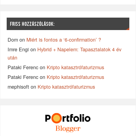
FRISS HOZZÁSZÓLÁSOK:
Dom
on
Miért is fontos a ‘6-confirmation’ ?
Imre Engi
on
Hybrid + Napelem: Tapasztalatok 4 év
után
Pataki Ferenc
on
Kripto katasztrófaturizmus
Pataki Ferenc
on
Kripto katasztrófaturizmus
mephisoft
on
Kripto katasztrófaturizmus