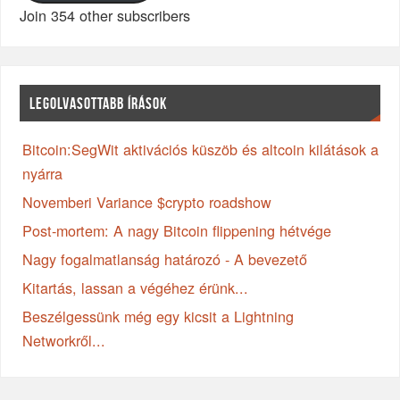
Join 354 other subscribers
LEGOLVASOTTABB ÍRÁSOK
Bitcoin:SegWit aktivációs küszöb és altcoin kilátások a
nyárra
Novemberi Variance $crypto roadshow
Post-mortem: A nagy Bitcoin flippening hétvége
Nagy fogalmatlanság határozó - A bevezető
Kitartás, lassan a végéhez érünk...
Beszélgessünk még egy kicsit a Lightning
Networkről...