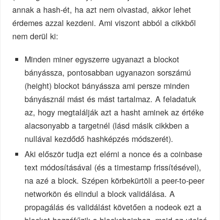
annak a hash-ét, ha azt nem olvastad, akkor lehet
érdemes azzal kezdeni. Ami viszont abból a cikkből
nem derül ki:
Minden miner egyszerre ugyanazt a blockot
bányássza, pontosabban ugyanazon sorszámú
(height) blockot bányássza ami persze minden
bányásznál mást és mást tartalmaz. A feladatuk
az, hogy megtalálják azt a hasht aminek az értéke
alacsonyabb a targetnél (lásd másik cikkben a
nullával kezdődő hashképzés módszerét).
Aki először tudja ezt elérni a nonce és a coinbase
text módosításával (és a timestamp frissítésével),
na azé a block. Szépen körbekürtöli a peer-to-peer
networkön és elindul a block validálása. A
propagálás és validálást követően a nodeok ezt a