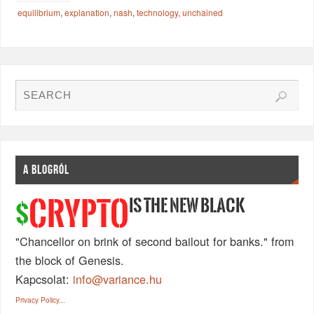
equilibrium
,
explanation
,
nash
,
technology
,
unchained
A BLOGRÓL
IS THE NEW BLACK
CRYPTO
$
"Chancellor on brink of second bailout for banks." from
the block of Genesis.
Kapcsolat:
info@variance.hu
Privacy Policy...