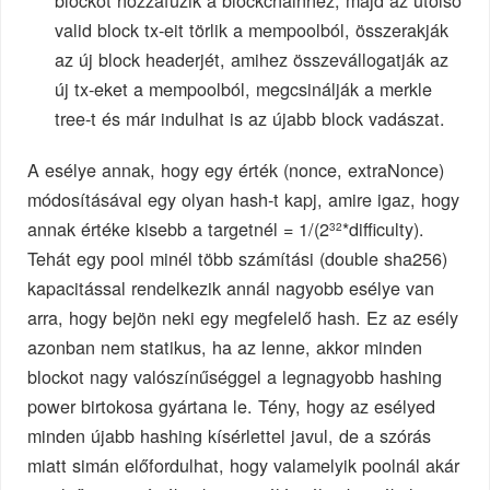
blockot hozzáfűzik a blockchainhez, majd az utolsó
valid block tx-eit törlik a mempoolból, összerakják
az új block headerjét, amihez összevállogatják az
új tx-eket a mempoolból, megcsinálják a merkle
tree-t és már indulhat is az újabb block vadászat.
A esélye annak, hogy egy érték (nonce, extraNonce)
módosításával egy olyan hash-t kapj, amire igaz, hogy
annak értéke kisebb a targetnél = 1/(2
*difficulty).
32
Tehát egy pool minél több számítási (double sha256)
kapacitással rendelkezik annál nagyobb esélye van
arra, hogy bejön neki egy megfelelő hash. Ez az esély
azonban nem statikus, ha az lenne, akkor minden
blockot nagy valószínűséggel a legnagyobb hashing
power birtokosa gyártana le. Tény, hogy az esélyed
minden újabb hashing kísérlettel javul, de a szórás
miatt simán előfordulhat, hogy valamelyik poolnál akár