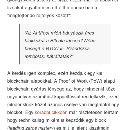
is sokat agyaltam és ott állt a queue-ban a
“megfejtendő rejtélyek között”:
“Az AntPool miért bányászik üres
blokkokat a Bitcoin láncon? Néha
besegít a BTCC is. Szándékos
rombolás, hátráltatás?”
A kérdés igen komplex, ezért kezdjük egy kis
blockchain alapokkal. A Proof of Work (PoW) alapú
blockchain gyártás lényege az, hogy mindenki közel
ugyanolyan számítási kapacitással rendelkezik, ezért
mindenkinek közel azonos esélye van megtalálni egy
blockot. Egy
korábbi cikkben
már részletesen leírtam,
hogy technikailag miként is képződik egy block
(
) és mit is jelent kiszámolni
leading zeros mistery