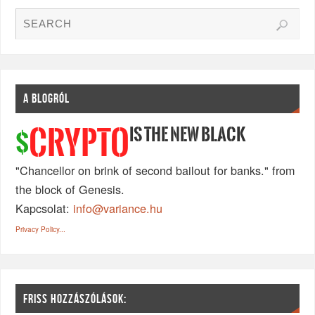
A BLOGRÓL
IS THE NEW BLACK
CRYPTO
$
"Chancellor on brink of second bailout for banks." from
the block of Genesis.
Kapcsolat:
info@variance.hu
Privacy Policy...
FRISS HOZZÁSZÓLÁSOK: