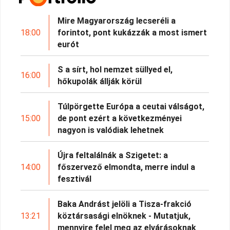
Mire Magyarország lecseréli a
18:00
forintot, pont kukázzák a most ismert
eurót
S a sírt, hol nemzet süllyed el,
16:00
hőkupolák állják körül
Túlpörgette Európa a ceutai válságot,
15:00
de pont ezért a következményei
nagyon is valódiak lehetnek
Újra feltalálnák a Szigetet: a
14:00
főszervező elmondta, merre indul a
fesztivál
Baka Andrást jelöli a Tisza-frakció
13:21
köztársasági elnöknek - Mutatjuk,
mennyire felel meg az elvárásoknak