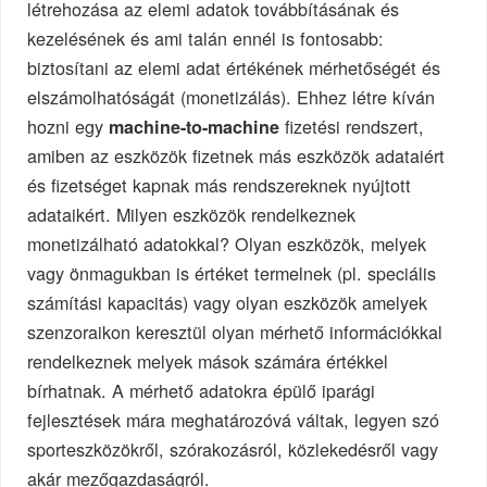
létrehozása az elemi adatok továbbításának és
kezelésének és ami talán ennél is fontosabb:
biztosítani az elemi adat értékének mérhetőségét és
elszámolhatóságát (monetizálás). Ehhez létre kíván
hozni egy
fizetési rendszert,
machine-to-machine
amiben az eszközök fizetnek más eszközök adataiért
és fizetséget kapnak más rendszereknek nyújtott
adataikért. Milyen eszközök rendelkeznek
monetizálható adatokkal? Olyan eszközök, melyek
vagy önmagukban is értéket termelnek (pl. speciális
számítási kapacitás) vagy olyan eszközök amelyek
szenzoraikon keresztül olyan mérhető információkkal
rendelkeznek melyek mások számára értékkel
bírhatnak. A mérhető adatokra épülő iparági
fejlesztések mára meghatározóvá váltak, legyen szó
sporteszközökről, szórakozásról, közlekedésről vagy
akár mezőgazdaságról.