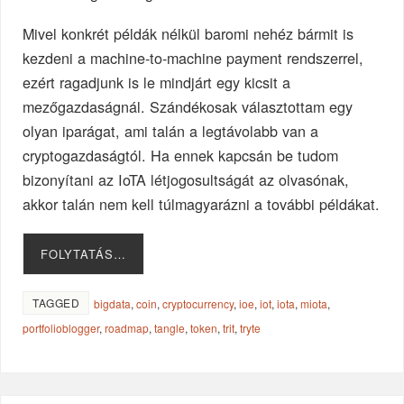
Mivel konkrét példák nélkül baromi nehéz bármit is
kezdeni a machine-to-machine payment rendszerrel,
ezért ragadjunk is le mindjárt egy kicsit a
mezőgazdaságnál. Szándékosak választottam egy
olyan iparágat, ami talán a legtávolabb van a
cryptogazdaságtól. Ha ennek kapcsán be tudom
bizonyítani az IoTA létjogosultságát az olvasónak,
akkor talán nem kell túlmagyarázni a további példákat.
FOLYTATÁS…
TAGGED
bigdata
,
coin
,
cryptocurrency
,
ioe
,
iot
,
iota
,
miota
,
portfolioblogger
,
roadmap
,
tangle
,
token
,
trit
,
tryte