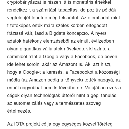
cryptobányászat is hiszen itt is monetáris értékkel
rendelkezik a számítási kapacitás, de pozitív példák
végtelenjét lehetne még felsorolni. Az elemi adat mint
fizetőképes érték mára széles körben elfogadott
frázissá vált, lásd a Bigdata koncepció. A nyers
adatok hatékony elemzéséből az elmúlt évtizedben
olyan gigantikus vállalatok növekedtek ki szinte a
semmiből mint a Google vagy a Facebook, de bőven
ide lehet sorolni akár az Amazont is. Aki azt hiszi,
hogy a Google-t a keresés, a Facebookot a közösségi
média (az Amazon pedig a könyvek) tették naggyá, az
ennél nagyobbat nem is tévedhetne. Valójában ezek a
cégek olyan technológiák úttörői mint a gépi tanulás,
az automatizálás vagy a természetes szöveg
értelmezés.
Az IOTA projekt célja egy egységes közvetítőréteg