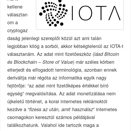
kellene
választan
om a
cryptogaz
daság jelenlegi szereplői közül azt ami talán
legjobban kilóg a sorból, akkor kétségtelenül az IOTA-t
választanám. Az adat mint fizetőeszköz (
lásd Bitcoin
) már széles körben
és Blockchain – Store of Value
elterjedt és elfogadott terminológia, azonban ennek
deriváltja már régóta az informatika egyik nagy
fejtörője: “az adat mint fizetőképes értékkel bíró
egység” megvalósítása. Az adat monetizálása nem
újkeletű történet, a korai internetes reklámoktól
kezdve a “
” internetes
fizess az után, amit használsz
csomagokon keresztül számos példájával
találkozhatunk. Valahol ide tartozik maga a