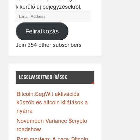
kikerülő új bejegyzésekről.
Feliratkozás
Join 354 other subscribers
LEGOLVASOTTABB ÍRÁSOK
Bitcoin:SegWit aktivációs
küszöb és altcoin kilátások a
nyárra
Novemberi Variance $crypto
roadshow
Post-mortem: A nagy Bitcoin