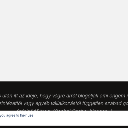
s után itt az ideje, hogy végre arról blogoljak ami engem 
intézettől vagy egyéb vállalkozástól független szabad g
érdeklődő blog. (Csabai Csaba, blogger...)
you agree to their use.
POWERED BY
PARABOLA
&
WORDPRESS.