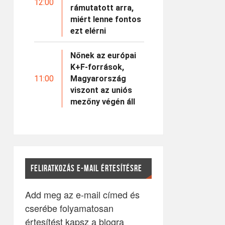
12:00
rámutatott arra,
miért lenne fontos
ezt elérni
Nőnek az európai
K+F-források,
11:00
Magyarország
viszont az uniós
mezőny végén áll
FELIRATKOZÁS E-MAIL ÉRTESÍTÉSRE
Add meg az e-mail címed és
cserébe folyamatosan
értesítést kapsz a blogra