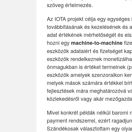
szöveg értelmezés.
Az IOTA projekt célja egy egységes 
továbbításának és kezelésének és am
adat értékének mérhetőségét és els
hozni egy
fiz
machine-to-machine
eszközök adataiért és fizetséget ka
eszközök rendelkeznek monetizálha
önmagukban is értéket termelnek (pl
eszközök amelyek szenzoraikon kere
melyek mások számára értékkel bírh
fejlesztések mára meghatározóvá vál
közlekedésről vagy akár mezőgazda
Mivel konkrét példák nélkül baromi
payment rendszerrel, ezért ragadjun
Szándékosak választottam egy olyan 