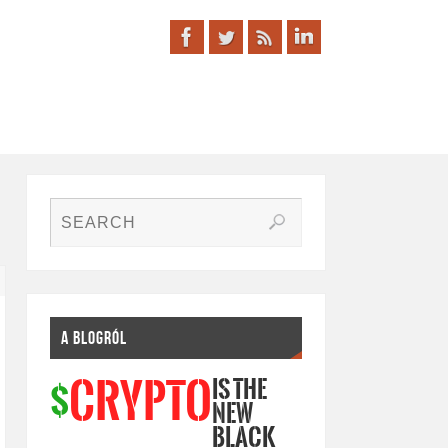
A BLOGRÓL
IS THE
CRYPTO
$
NEW
BLACK