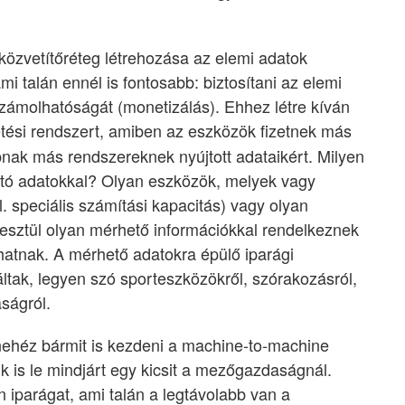
közvetítőréteg létrehozása az elemi adatok
i talán ennél is fontosabb: biztosítani az elemi
zámolhatóságát (monetizálás). Ehhez létre kíván
etési rendszert, amiben az eszközök fizetnek más
pnak más rendszereknek nyújtott adataikért. Milyen
tó adatokkal? Olyan eszközök, melyek vagy
. speciális számítási kapacitás) vagy olyan
sztül olyan mérhető információkkal rendelkeznek
atnak. A mérhető adatokra épülő iparági
tak, legyen szó sporteszközökről, szórakozásról,
ságról.
 nehéz bármit is kezdeni a machine-to-machine
k is le mindjárt egy kicsit a mezőgazdaságnál.
iparágat, ami talán a legtávolabb van a