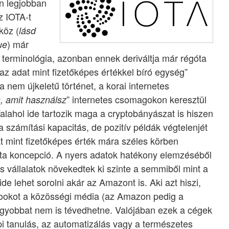
án legjobban
z IOTA-t
köz (
lásd
) már
ue
t terminológia, azonban ennek deriváltja már régóta
“az adat mint fizetőképes értékkel bíró egység”
 nem újkeletű történet, a korai internetes
” internetes csomagokon keresztül
n, amit használsz
alahol ide tartozik maga a cryptobányászat is hiszen
 a számítási kapacitás, de pozitív példák végtelenjét
at mint fizetőképes érték mára széles körben
gdata koncepció. A nyers adatok hatékony elemzéséből
s vállalatok növekedtek ki szinte a semmiből mint a
 lehet sorolni akár az Amazont is. Aki azt hiszi,
bookot a közösségi média (az Amazon pedig a
agyobbat nem is tévedhetne. Valójában ezek a cégek
pi tanulás, az automatizálás vagy a természetes