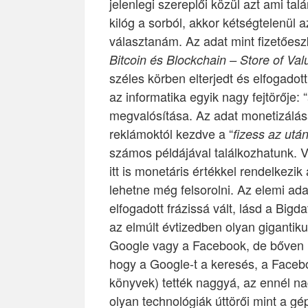
jelenlegi szereplői közül azt ami tal
kilóg a sorból, akkor kétségtelenül a
választanám. Az adat mint fizetőesz
Bitcoin és Blockchain – Store of Val
széles körben elterjedt és elfogadot
az informatika egyik nagy fejtörője: 
megvalósítása. Az adat monetizálása
reklámoktól kezdve a “
fizess az utá
számos példájával találkozhatunk. V
itt is monetáris értékkel rendelkezik
lehetne még felsorolni. Az elemi ad
elfogadott frázissá vált, lásd a Bi
az elmúlt évtizedben olyan gigantiku
Google vagy a Facebook, de bőven ide
hogy a Google-t a keresés, a Face
könyvek) tették naggyá, az ennél n
olyan technológiák úttörői mint a gé