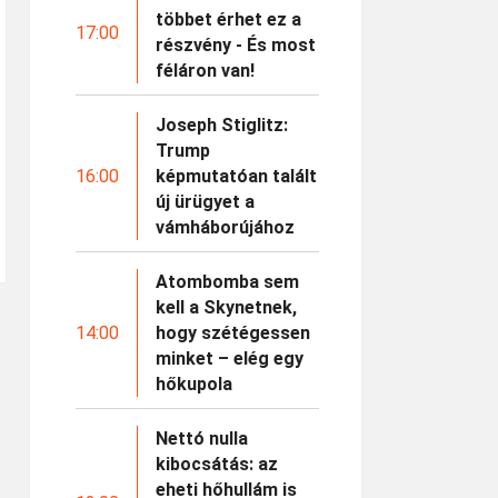
többet érhet ez a
17:00
részvény - És most
féláron van!
Joseph Stiglitz:
Trump
16:00
képmutatóan talált
új ürügyet a
vámháborújához
Atombomba sem
kell a Skynetnek,
14:00
hogy szétégessen
minket – elég egy
hőkupola
Nettó nulla
kibocsátás: az
eheti hőhullám is