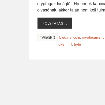
cryptogazdaságtól. Ha ennek kapcsán
olvasónak, akkor talán nem kell túl
FOLYTATÁS…
bigdata
,
coin
,
cryptocurrenc
TAGGED
token
,
trit
,
tryte