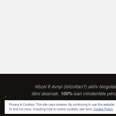
Közel 6 évnyi (túlzottan?) aktív blogolá
látni akarnak.
100%
-ban mindenféle pénz
Privacy & Cookies: This site uses cookies. By continuing to use this website, 
To find out more, including how to control cookies, see here:
Cookie Policy