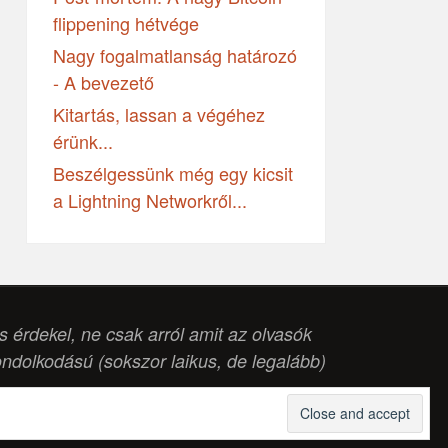
flippening hétvége
Nagy fogalmatlanság határozó
- A bevezető
Kitartás, lassan a végéhez
érünk...
Beszélgessünk még egy kicsit
a Lightning Networkről...
is érdekel, ne csak arról amit az olvasók
ondolkodású (
sokszor laikus, de legalább
)