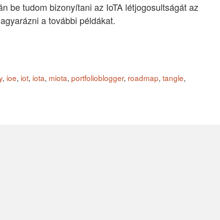
 be tudom bizonyítani az IoTA létjogosultságát az
magyarázni a további példákat.
y
,
ioe
,
iot
,
iota
,
miota
,
portfolioblogger
,
roadmap
,
tangle
,