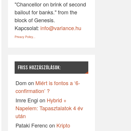
"Chancellor on brink of second
bailout for banks." from the
block of Genesis.
Kapcsolat:
info@variance.hu
Privacy Policy...
FRISS HOZZÁSZÓLÁSOK:
Dom
on
Miért is fontos a ‘6-
confirmation’ ?
Imre Engi
on
Hybrid +
Napelem: Tapasztalatok 4 év
után
Pataki Ferenc
on
Kripto