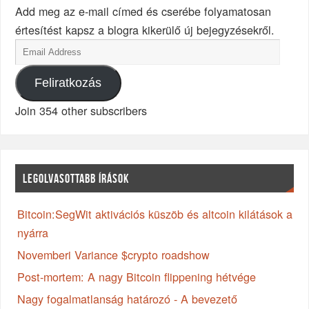
Add meg az e-mail címed és cserébe folyamatosan
értesítést kapsz a blogra kikerülő új bejegyzésekről.
Feliratkozás
Join 354 other subscribers
LEGOLVASOTTABB ÍRÁSOK
Bitcoin:SegWit aktivációs küszöb és altcoin kilátások a
nyárra
Novemberi Variance $crypto roadshow
Post-mortem: A nagy Bitcoin flippening hétvége
Nagy fogalmatlanság határozó - A bevezető