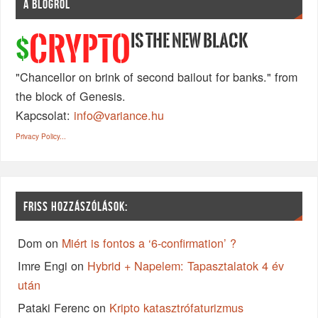
A BLOGRÓL
IS THE NEW BLACK
CRYPTO
$
"Chancellor on brink of second bailout for banks." from
the block of Genesis.
Kapcsolat:
info@variance.hu
Privacy Policy...
FRISS HOZZÁSZÓLÁSOK:
Dom
on
Miért is fontos a ‘6-confirmation’ ?
Imre Engi
on
Hybrid + Napelem: Tapasztalatok 4 év
után
Pataki Ferenc
on
Kripto katasztrófaturizmus