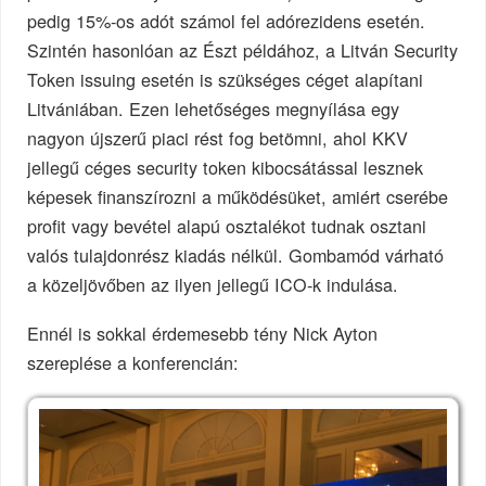
pedig 15%-os adót számol fel adórezidens esetén.
Szintén hasonlóan az Észt példához, a Litván Security
Token issuing esetén is szükséges céget alapítani
Litvániában. Ezen lehetőséges megnyílása egy
nagyon újszerű piaci rést fog betömni, ahol KKV
jellegű céges security token kibocsátással lesznek
képesek finanszírozni a működésüket, amiért cserébe
profit vagy bevétel alapú osztalékot tudnak osztani
valós tulajdonrész kiadás nélkül. Gombamód várható
a közeljövőben az ilyen jellegű ICO-k indulása.
Ennél is sokkal érdemesebb tény Nick Ayton
szereplése a konferencián: