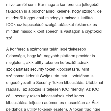
mivoltomról sem. Bár maga a konferencia jellegéből
fakadóan is a blochchainről kellene, hogy szóljon, de
mindettől függetlenül mindegyik második kiállító
ICOkhoz kapcsolódó szolgáltatásokat reklámoz és
minden második konf speech is vastagon a cryptokról
szól.
A konferecia számomra talán legérdekesebb
újdonsága, hogy két nagyobb platform provider is
megjelent, akik utilty tokenen keresztül adnak
szolgáltatást security token kibocsátásra. Mint
számomra kiderült Svájc után már Litvániában is
engedélyezett a Security Token kibocsátás. Utóbbinál
ráadásul az adózás is teljesen ICO friendly. Az ICO
célú security token kibocsátások első körös
kibocsátása teljesen adómentes (hasonlóan az Észt
példához a utility tokenek esetén). A token tradingre