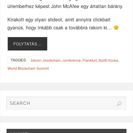
úriemberhez képest John McAfee egy ártatlan bárány.
Kirakott egy olyan slideot, amit annyira clickbait
gyanús, hogy inkább csak a továbbra rakom ki…
FOLYTATÁS…
TAGGED
bitcoin
,
blockchain
,
conference
,
Frankfurt
,
North Korea
,
World Blockchain Summit