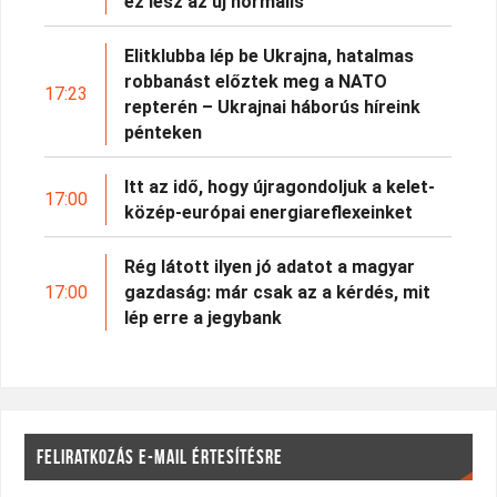
ez lesz az új normális
Elitklubba lép be Ukrajna, hatalmas
robbanást előztek meg a NATO
17:23
repterén – Ukrajnai háborús híreink
pénteken
Itt az idő, hogy újragondoljuk a kelet-
17:00
közép-európai energiareflexeinket
Rég látott ilyen jó adatot a magyar
17:00
gazdaság: már csak az a kérdés, mit
lép erre a jegybank
FELIRATKOZÁS E-MAIL ÉRTESÍTÉSRE