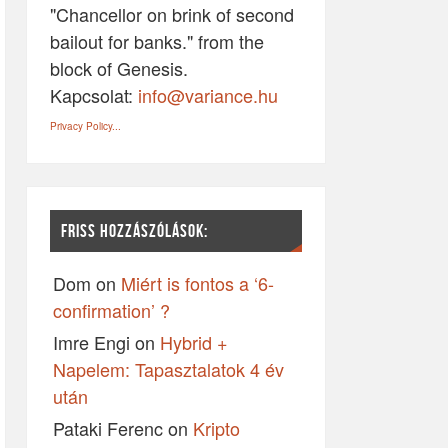
"Chancellor on brink of second
bailout for banks." from the
block of Genesis.
Kapcsolat:
info@variance.hu
Privacy Policy...
FRISS HOZZÁSZÓLÁSOK:
Dom
on
Miért is fontos a ‘6-
confirmation’ ?
Imre Engi
on
Hybrid +
Napelem: Tapasztalatok 4 év
után
Pataki Ferenc
on
Kripto