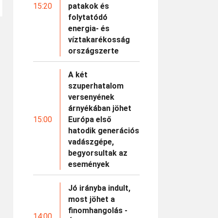
15:20
patakok és
folytatódó
energia- és
víztakarékosság
országszerte
A két
szuperhatalom
versenyének
árnyékában jöhet
15:00
Európa első
hatodik generációs
vadászgépe,
begyorsultak az
események
Jó irányba indult,
most jöhet a
finomhangolás -
14:00