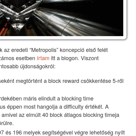
 az eredeti “Metropolis” koncepció első felét
számos esetben
írtam
itt a blogon. Viszont
tosabb újdonságokról:
eként megtörtént a block reward csökkentése 5-ről
dekében máris elindult a blocking time
s éppen most hangolja a difficulty értékét. A
, amivel az elmúlt 40 block átlagos blocking timeja
rülre.
97 és 196 melyek segítségével végre lehetőség nyílt