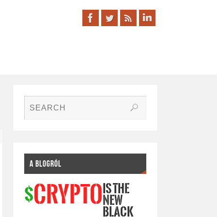
A BLOGRÓL
IS THE
CRYPTO
$
NEW
BLACK