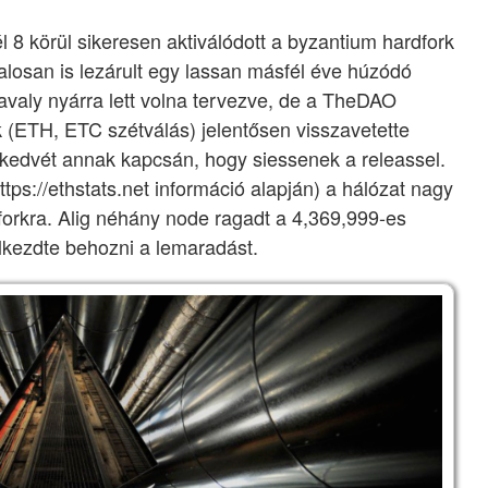
él 8 körül sikeresen aktiválódott a byzantium hardfork
talosan is lezárult egy lassan másfél éve húzódó
tavaly nyárra lett volna tervezve, de a TheDAO
k (ETH, ETC szétválás) jelentősen visszavetette
k kedvét annak kapcsán, hogy siessenek a releassel.
ttps://ethstats.net információ alapján) a hálózat nagy
forkra. Alig néhány node ragadt a 4,369,999-es
lkezdte behozni a lemaradást.