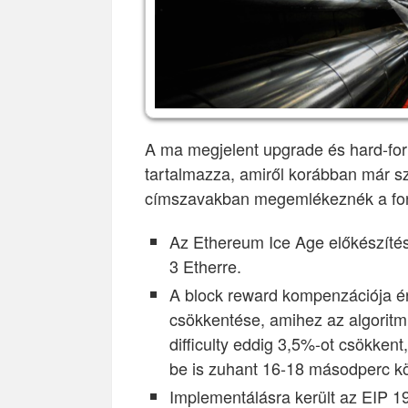
A ma megjelent upgrade és hard-fork
tartalmazza, amiről korábban már 
címszavakban megemlékeznék a fon
Az Ethereum Ice Age előkészítés
3 Etherre.
A block reward kompenzációja ér
csökkentése, amihez az algoritmu
difficulty eddig 3,5%-ot csökkent
be is zuhant 16-18 másodperc kö
Implementálásra került az EIP 1