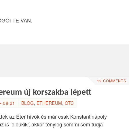
ÖGÖTTE VAN.
19 COMMENTS
hereum új korszakba lépett
- 08:21
BLOG
,
ETHEREUM
,
OTC
ték az Éter hívők és már csak Konstantinápoly
az is ‘elbukik’, akkor tényleg semmi sem tudja