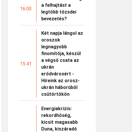
a felhajtást a
16:00
legtöbb tőzsdei
bevezetés?
Két napja lángol az
oroszok
legnagyobb
finomítója, készül
a végső csata az
15:41
ukrán
erődvárosért -
Híreink az orosz-
ukrán háborúból
csütörtökön
Energiakrízis:
rekordhőség,
kicsit magasabb
Duna, kiszáradó