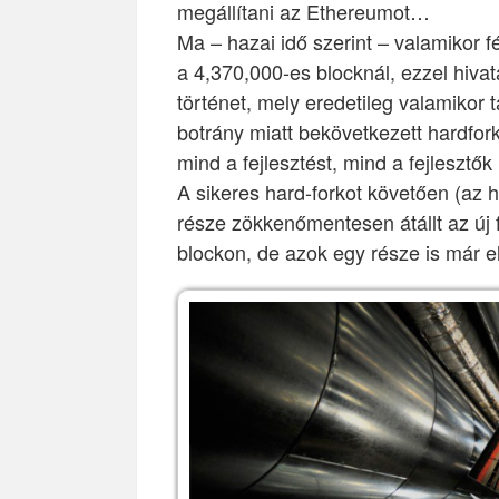
megállítani az Ethereumot…
Ma – hazai idő szerint – valamikor f
a 4,370,000-es blocknál, ezzel hiva
történet, mely eredetileg valamikor 
botrány miatt bekövetkezett hardfor
mind a fejlesztést, mind a fejlesztő
A sikeres hard-forkot követően (az h
része zökkenőmentesen átállt az új 
blockon, de azok egy része is már e