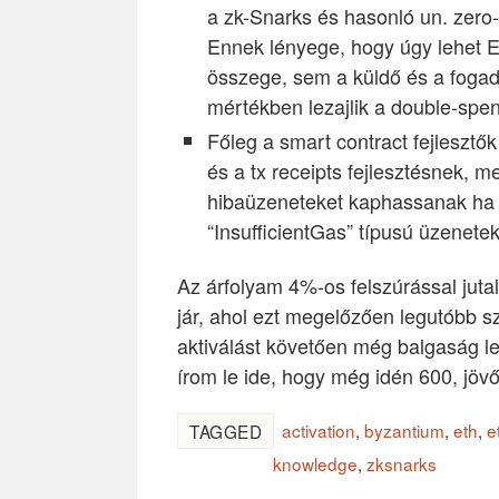
a zk-Snarks és hasonló un. zero
Ennek lényege, hogy úgy lehet E
összege, sem a küldő és a fogad
mértékben lezajlik a double-spen
Főleg a smart contract fejleszt
és a tx receipts fejlesztésnek, 
hibaüzeneteket kaphassanak ha eg
“InsufficientGas” típusú üzenetek
Az árfolyam 4%-os felszúrással jutal
jár, ahol ezt megelőzően legutóbb sz
aktiválást követően még balgaság le
írom le ide, hogy még idén 600, jö
activation
,
byzantium
,
eth
,
e
TAGGED
knowledge
,
zksnarks