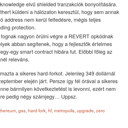
-knowledge elvű shielded tranzakciók bonyolítására.
thert küldeni a hálózaton keresztül, hogy sem annak
ó address nem kerül felfedésre, mégis teljes
ding protection.
ők fognak nagyon örülni végre a REVERT opkódnak
melyek abban segítenek, hogy a fejlesztők értelmes
y-egy smart contract hibára fut. Előbbi főleg az
nél releváns.
mazta a sikeres hard-forkot. Jelenleg 349 dollárnál
eptember elején járt. Persze így fél órával a sikeres
nne bármilyen következtetést is levonni, ezért nem
vőre pedig négy számjegy… Uppsz.
thereum
,
gas
,
hard fork
,
hf
,
metropolis
,
upgrade
,
zero