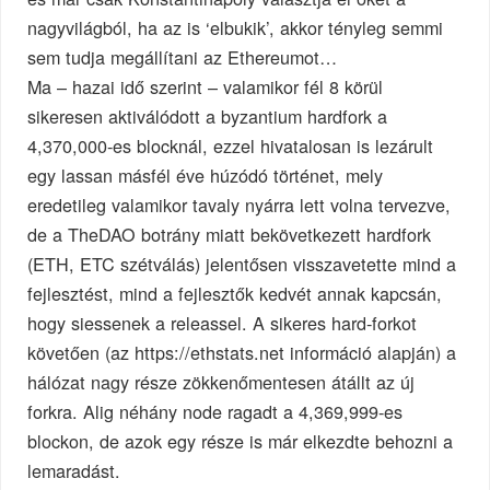
nagyvilágból, ha az is ‘elbukik’, akkor tényleg semmi
sem tudja megállítani az Ethereumot…
Ma – hazai idő szerint – valamikor fél 8 körül
sikeresen aktiválódott a byzantium hardfork a
4,370,000-es blocknál, ezzel hivatalosan is lezárult
egy lassan másfél éve húzódó történet, mely
eredetileg valamikor tavaly nyárra lett volna tervezve,
de a TheDAO botrány miatt bekövetkezett hardfork
(ETH, ETC szétválás) jelentősen visszavetette mind a
fejlesztést, mind a fejlesztők kedvét annak kapcsán,
hogy siessenek a releassel. A sikeres hard-forkot
követően (az https://ethstats.net információ alapján) a
hálózat nagy része zökkenőmentesen átállt az új
forkra. Alig néhány node ragadt a 4,369,999-es
blockon, de azok egy része is már elkezdte behozni a
lemaradást.