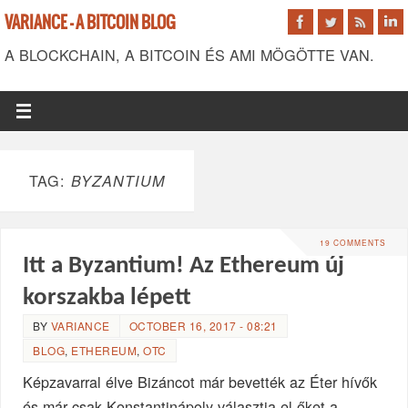
VARIANCE - A BITCOIN BLOG
A BLOCKCHAIN, A BITCOIN ÉS AMI MÖGÖTTE VAN.
TAG:
BYZANTIUM
19 COMMENTS
Itt a Byzantium! Az Ethereum új
korszakba lépett
BY
VARIANCE
OCTOBER 16, 2017 - 08:21
BLOG
,
ETHEREUM
,
OTC
Képzavarral élve Bizáncot már bevették az Éter hívők
és már csak Konstantinápoly választja el őket a