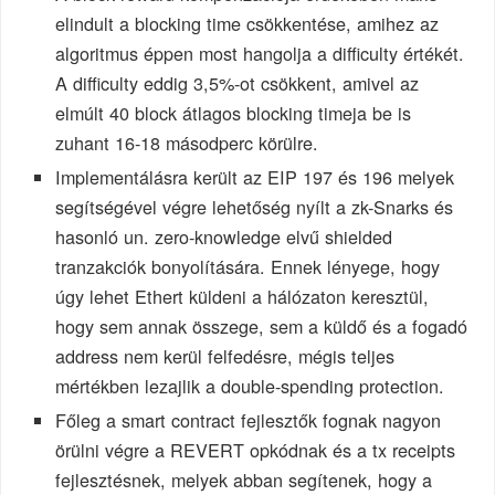
elindult a blocking time csökkentése, amihez az
algoritmus éppen most hangolja a difficulty értékét.
A difficulty eddig 3,5%-ot csökkent, amivel az
elmúlt 40 block átlagos blocking timeja be is
zuhant 16-18 másodperc körülre.
Implementálásra került az EIP 197 és 196 melyek
segítségével végre lehetőség nyílt a zk-Snarks és
hasonló un. zero-knowledge elvű shielded
tranzakciók bonyolítására. Ennek lényege, hogy
úgy lehet Ethert küldeni a hálózaton keresztül,
hogy sem annak összege, sem a küldő és a fogadó
address nem kerül felfedésre, mégis teljes
mértékben lezajlik a double-spending protection.
Főleg a smart contract fejlesztők fognak nagyon
örülni végre a REVERT opkódnak és a tx receipts
fejlesztésnek, melyek abban segítenek, hogy a