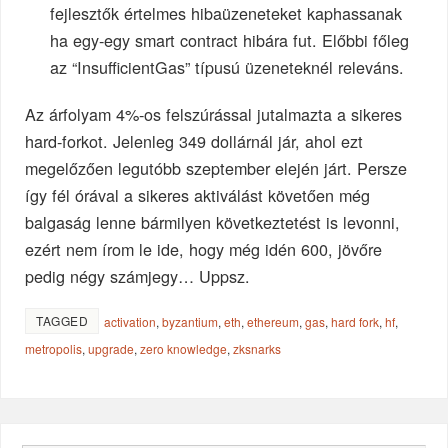
fejlesztők értelmes hibaüzeneteket kaphassanak
ha egy-egy smart contract hibára fut. Előbbi főleg
az “InsufficientGas” típusú üzeneteknél releváns.
Az árfolyam 4%-os felszúrással jutalmazta a sikeres
hard-forkot. Jelenleg 349 dollárnál jár, ahol ezt
megelőzően legutóbb szeptember elején járt. Persze
így fél órával a sikeres aktiválást követően még
balgaság lenne bármilyen következtetést is levonni,
ezért nem írom le ide, hogy még idén 600, jövőre
pedig négy számjegy… Uppsz.
TAGGED
activation
,
byzantium
,
eth
,
ethereum
,
gas
,
hard fork
,
hf
,
metropolis
,
upgrade
,
zero knowledge
,
zksnarks