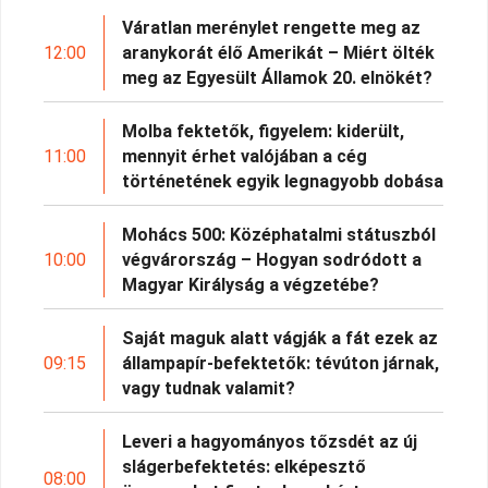
Váratlan merénylet rengette meg az
12:00
aranykorát élő Amerikát – Miért ölték
meg az Egyesült Államok 20. elnökét?
Molba fektetők, figyelem: kiderült,
11:00
mennyit érhet valójában a cég
történetének egyik legnagyobb dobása
Mohács 500: Középhatalmi státuszból
10:00
végvárország – Hogyan sodródott a
Magyar Királyság a végzetébe?
Saját maguk alatt vágják a fát ezek az
09:15
állampapír-befektetők: tévúton járnak,
vagy tudnak valamit?
Leveri a hagyományos tőzsdét az új
slágerbefektetés: elképesztő
08:00