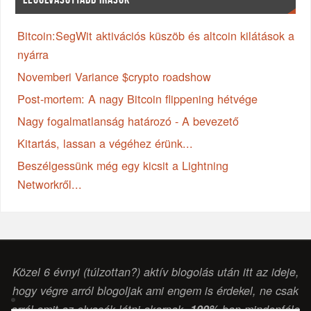
Bitcoin:SegWit aktivációs küszöb és altcoin kilátások a
nyárra
Novemberi Variance $crypto roadshow
Post-mortem: A nagy Bitcoin flippening hétvége
Nagy fogalmatlanság határozó - A bevezető
Kitartás, lassan a végéhez érünk...
Beszélgessünk még egy kicsit a Lightning
Networkről...
Közel 6 évnyi (túlzottan?) aktív blogolás után itt az ideje,
hogy végre arról blogoljak ami engem is érdekel, ne csak
arról amit az olvasók látni akarnak.
100%
-ban mindenféle