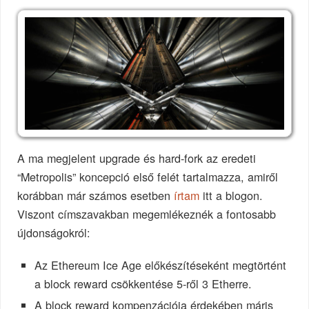
A ma megjelent upgrade és hard-fork az eredeti
“Metropolis” koncepció első felét tartalmazza, amiről
korábban már számos esetben
írtam
itt a blogon.
Viszont címszavakban megemlékeznék a fontosabb
újdonságokról:
Az Ethereum Ice Age előkészítéseként megtörtént
a block reward csökkentése 5-ről 3 Etherre.
A block reward kompenzációja érdekében máris