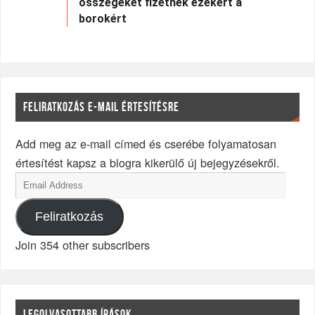
összegeket fizetnek ezekért a
borokért
FELIRATKOZÁS E-MAIL ÉRTESÍTÉSRE
Add meg az e-mail címed és cserébe folyamatosan
értesítést kapsz a blogra kikerülő új bejegyzésekről.
Feliratkozás
Join 354 other subscribers
LEGOLVASOTTABB ÍRÁSOK