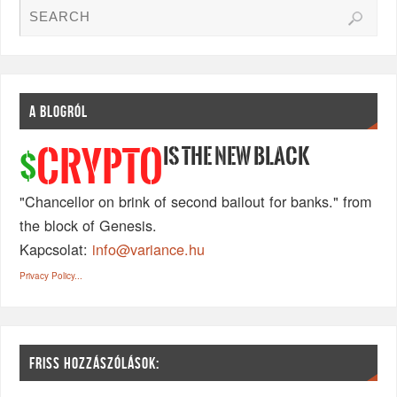
A BLOGRÓL
IS THE NEW BLACK
CRYPTO
$
"Chancellor on brink of second bailout for banks." from
the block of Genesis.
Kapcsolat:
info@variance.hu
Privacy Policy...
FRISS HOZZÁSZÓLÁSOK: