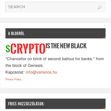
A BLOGRÓL
IS THE NEW BLACK
CRYPTO
$
"Chancellor on brink of second bailout for banks." from
the block of Genesis.
Kapcsolat:
info@variance.hu
Privacy Policy...
FRISS HOZZÁSZÓLÁSOK: