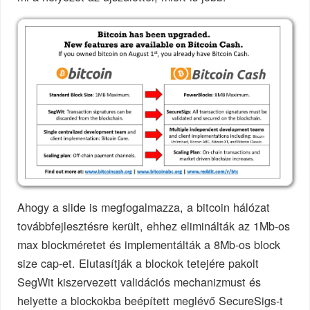
Ahogy a slide is megfogalmazza, a bitcoin hálózat
továbbfejlesztésre került, ehhez eliminálták az 1Mb-os
max blockméretet és implementálták a 8Mb-os block
size cap-et. Elutasítják a blockok tetejére pakolt
SegWit kiszervezett validációs mechanizmust és
helyette a blockokba beépített meglévő SecureSigs-t