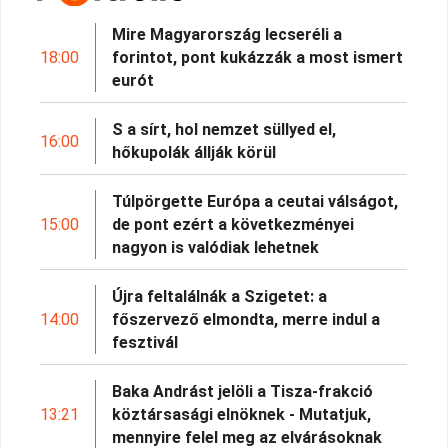
Mire Magyarország lecseréli a
18:00
forintot, pont kukázzák a most ismert
eurót
S a sírt, hol nemzet süllyed el,
16:00
hőkupolák állják körül
Túlpörgette Európa a ceutai válságot,
15:00
de pont ezért a következményei
nagyon is valódiak lehetnek
Újra feltalálnák a Szigetet: a
14:00
főszervező elmondta, merre indul a
fesztivál
Baka Andrást jelöli a Tisza-frakció
13:21
köztársasági elnöknek - Mutatjuk,
mennyire felel meg az elvárásoknak