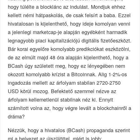
hogy túlélte a blocklánc az indulást. Mondjuk ehhez
kellett némi hátpaskolás, de csak felsírt a baba. Ezzel
hivatalosan is kijelenthető, hogy ideje komolyan venni
a jelenlegi marketcap-je alapján egyébként harmadik
legnagyobb piaci kapitalizációjú digitális fizetőeszközt.
Bár korai egyelőre komolyabb predikciókat eszközölni,
de az elmúlt majd 48 óra alapján kijelenthető, hogy a
BCash úgy született meg, hogy ez lényegében nem
okozott komolyabb krízist a Bitcoinnak. Alig 1-2%-os
ingadozás mellett az árfolyam stabilan 2720-2750
USD körül mozog. Befektető szemmel nézve az
árfolyam kellemetlenül stabilnak néz ki. Ennyit
számított volna az, hogy végre levált a blockchainről a
dráma?
Nézzük, hogy a hivatalos (BCash) propaganda szerint
mi a helyezet az újszülöttel, miért is jobb: