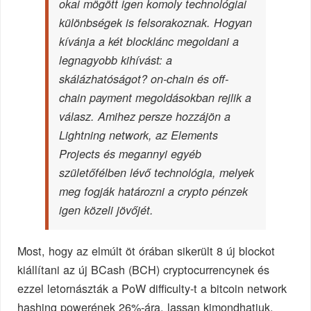
okai mögött igen komoly technológiai
különbségek is felsorakoznak. Hogyan
kívánja a két blocklánc megoldani a
legnagyobb kihívást: a
skálázhatóságot? on-chain és off-
chain payment megoldásokban rejlik a
válasz. Amihez persze hozzájön a
Lightning network, az Elements
Projects és megannyi egyéb
születőfélben lévő technológia, melyek
meg fogják határozni a crypto pénzek
igen közeli jövőjét.
Most, hogy az elmúlt öt órában sikerült 8 új blockot
kiállítani az új BCash (BCH) cryptocurrencynek és
ezzel letornászták a PoW difficulty-t a bitcoin network
hashing powerének 26%-ára, lassan kimondhatjuk,