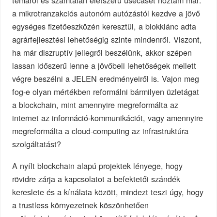
témáról és számtalan életszerű usecaset hoztam már:
a mikrotranzakciós autonóm autózástól kezdve a jövő
egységes fizetőeszközén keresztül, a blokklánc adta
agrárfejlesztési lehetőségig szinte mindenről. Viszont,
ha már diszruptív jellegről beszélünk, akkor szépen
lassan időszerű lenne a jövőbeli lehetőségek mellett
végre beszélni a JELEN eredményeiről is. Vajon meg
fog-e olyan mértékben reformálni bármilyen üzletágat
a blockchain, mint amennyire megreformálta az
internet az információ-kommunikációt, vagy amennyire
megreformálta a cloud-computing az infrastruktúra
szolgáltatást?
A nyílt blockchain alapú projektek lényege, hogy
rövidre zárja a kapcsolatot a befektetői szándék
kereslete és a kínálata között, mindezt teszi úgy, hogy
a trustless környezetnek köszönhetően