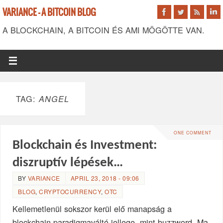
VARIANCE - A BITCOIN BLOG
A BLOCKCHAIN, A BITCOIN ÉS AMI MÖGÖTTE VAN.
TAG:
ANGEL
ONE COMMENT
Blockchain és Investment:
diszruptív lépések…
BY
VARIANCE
APRIL 23, 2018 - 09:06
BLOG
,
CRYPTOCURRENCY
,
OTC
Kellemetlenül sokszor kerül elő manapság a
blockchain paradigmaváltó jellege, mint buzzword. Ma