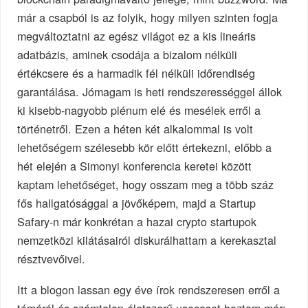
már a csapból is az folyik, hogy milyen szinten fogja
megváltoztatni az egész világot ez a kis lineáris
adatbázis, aminek csodája a bizalom nélküli
értékcsere és a harmadik fél nélküli időrendiség
garantálása. Jómagam is heti rendszerességgel állok
ki kisebb-nagyobb plénum elé és mesélek erről a
történetről. Ezen a héten két alkalommal is volt
lehetőségem szélesebb kör előtt értekezni, előbb a
hét elején a Simonyi konferencia keretei között
kaptam lehetőséget, hogy osszam meg a több száz
fős hallgatósággal a jövőképem, majd a Startup
Safary-n már konkrétan a hazai crypto startupok
nemzetközi kilátásairól diskurálhattam a kerekasztal
résztvevőivel.
Itt a blogon lassan egy éve írok rendszeresen erről a