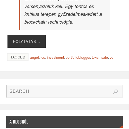
versenyezniük kell. Egy fontos és
kritikus terepen győzedelmeskedett a
blockchain technológia.
FOLYTATÁS…
TAGGED
angel
,
ico
,
investment
,
portfolioblogger
,
token sale
,
vc
A BLOGRÓL