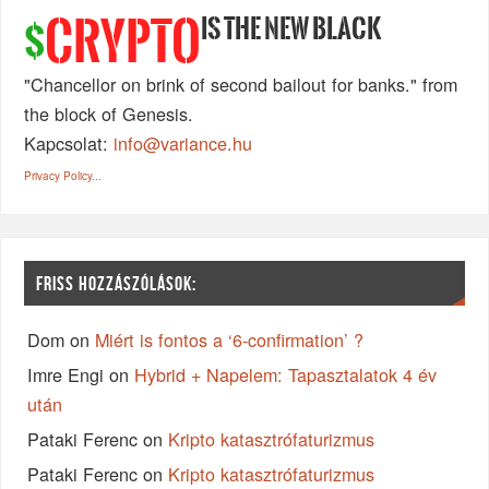
IS THE NEW BLACK
CRYPTO
$
"Chancellor on brink of second bailout for banks." from
the block of Genesis.
Kapcsolat:
info@variance.hu
Privacy Policy...
FRISS HOZZÁSZÓLÁSOK:
Dom
on
Miért is fontos a ‘6-confirmation’ ?
Imre Engi
on
Hybrid + Napelem: Tapasztalatok 4 év
után
Pataki Ferenc
on
Kripto katasztrófaturizmus
Pataki Ferenc
on
Kripto katasztrófaturizmus