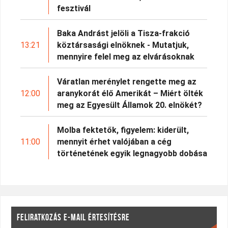
fesztivál
Baka Andrást jelöli a Tisza-frakció
13:21
köztársasági elnöknek - Mutatjuk,
mennyire felel meg az elvárásoknak
Váratlan merénylet rengette meg az
12:00
aranykorát élő Amerikát – Miért ölték
meg az Egyesült Államok 20. elnökét?
Molba fektetők, figyelem: kiderült,
11:00
mennyit érhet valójában a cég
történetének egyik legnagyobb dobása
FELIRATKOZÁS E-MAIL ÉRTESÍTÉSRE