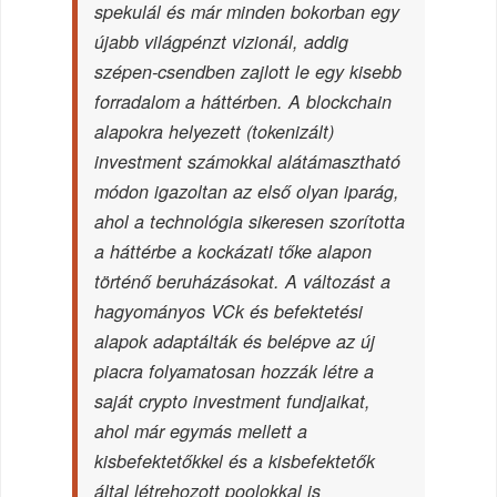
spekulál és már minden bokorban egy
újabb világpénzt vizionál, addig
szépen-csendben zajlott le egy kisebb
forradalom a háttérben. A blockchain
alapokra helyezett (tokenizált)
investment számokkal alátámasztható
módon igazoltan az első olyan iparág,
ahol a technológia sikeresen szorította
a háttérbe a kockázati tőke alapon
történő beruházásokat. A változást a
hagyományos VCk és befektetési
alapok adaptálták és belépve az új
piacra folyamatosan hozzák létre a
saját crypto investment fundjaikat,
ahol már egymás mellett a
kisbefektetőkkel és a kisbefektetők
által létrehozott poolokkal is