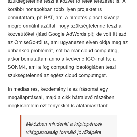
szükségtelenné teszi a közvetítő felek létezését is. A
korábbi hónapokban több ilyen projektet is
bemutattam, pl: BAT, ami a hirdetés piacot kívánja
megreformálni azáltal, hogy szükségtelenné teszi a
közvetítőket (lásd Google AdWords pl); de volt itt szó
az OmiseGo-ról is, ami ugyanezen elven oldja meg az
unbanked problémát, sőt ha már cloud computing,
akkor bemutattam anno a kedvenc ICO-mat is: a
SONM-t, ami a fog computing ideológiában teszi
szükségtelenné az egész cloud computinget.
In medias res, kezdemény is az írásomat egy
megállapítással, majd a cikk hátralevő részében
megkísérelem ezt tényekkel is alátámasztani:
Miközben mindenki a kriptopénzek
világgazdaság formáló jövőképére