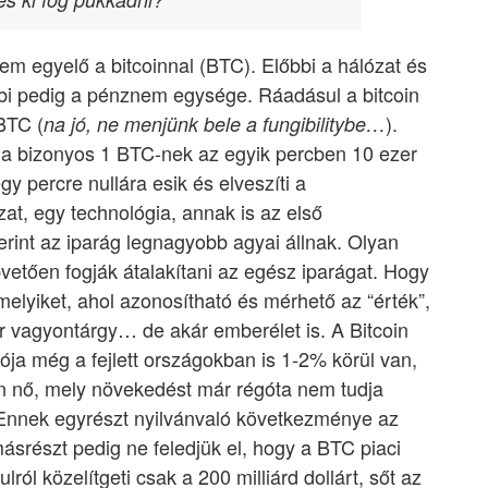
nem egyelő a bitcoinnal (BTC). Előbbi a hálózat és
bbi pedig a pénznem egysége. Ráadásul a bitcoin
BTC (
).
na jó, ne menjünk bele a fungibilitybe…
k a bizonyos 1 BTC-nek az egyik percben 10 ezer
gy percre nullára esik és elveszíti a
zat, egy technológia, annak is az első
erint az iparág legnagyobb agyai állnak. Olyan
apvetően fogják átalakítani az egész iparágat. Hogy
elyiket, ahol azonosítható és mérhető az “érték”,
r vagyontárgy… de akár emberélet is. A Bitcoin
iója még a fejlett országokban is 1-2% körül van,
 nő, mely növekedést már régóta nem tudja
 Ennek egyrészt nyilvánvaló következménye az
másrészt pedig ne feledjük el, hogy a BTC piaci
lról közelítgeti csak a 200 milliárd dollárt, sőt az