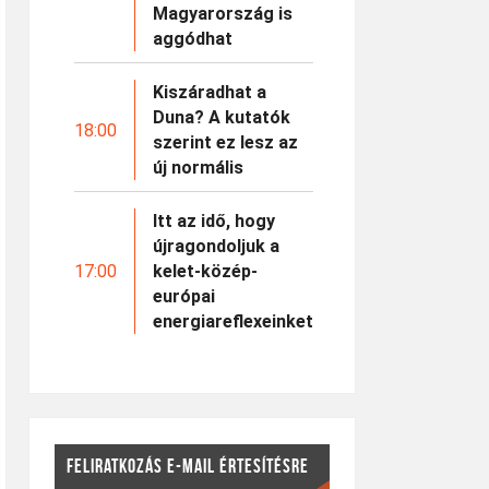
Magyarország is
aggódhat
Kiszáradhat a
Duna? A kutatók
18:00
szerint ez lesz az
új normális
Itt az idő, hogy
újragondoljuk a
17:00
kelet-közép-
európai
energiareflexeinket
FELIRATKOZÁS E-MAIL ÉRTESÍTÉSRE