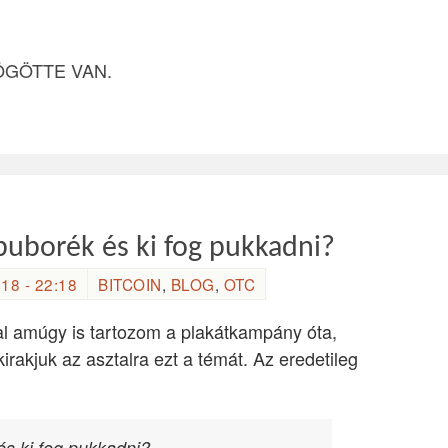
ÖGÖTTE VAN.
buborék és ki fog pukkadni?
18 - 22:18
BITCOIN
,
BLOG
,
OTC
al amúgy is tartozom a plakátkampány óta,
kirakjuk az asztalra ezt a témát. Az eredetileg
és ki fog pukkadni?