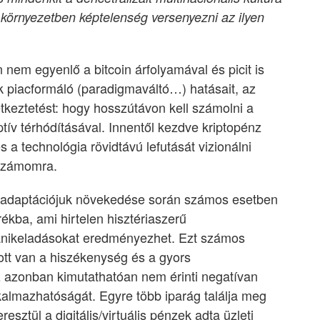
 környezetben képtelenség versenyezni az ilyen
n nem egyenlő a bitcoin árfolyamával és picit is
ek piacformáló (paradigmaváltó…) hatásait, az
etkeztetést: hogy hosszútávon kell számolni a
ptív térhódításával. Innentől kezdve kriptopénz
s a technológia rövidtávú lefutását vizionálni
 számomra.
z adaptációjuk növekedése során számos esetben
rékba, ami hirtelen hisztériaszerű
ánikeladásokat eredményezhet. Ezt számos
 ott van a hiszékenység és a gyors
azonban kimutathatóan nem érinti negatívan
kalmazhatóságát. Egyre több iparág találja meg
sztül a digitális/virtuális pénzek adta üzleti