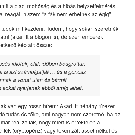
amit a piaci mohóság és a hibás helyzetfelmérés
al reagál, hiszen: “a fák nem érhetnek az égig”.
 tudok mit kezdeni. Tudom, hogy sokan szeretnék
tni (akár itt a blogon is), de ezen emberek
etkező kép állt össze:
ncsés idióták, akik időben beugrottak
ta is azt számolgatják… és a gonosz
nnak a vonat után és bármit
 sokat nyerjenek ebből amíg lehet.
nak van egy rossz hírem: Akad itt néhány tízezer
dó tudás és tőke, ami nagyon nem szeretné, ha az
már realizálták, hogy miért is értéktelen a
rték (cryptopénz) vagy tokenizált asset nélkül és