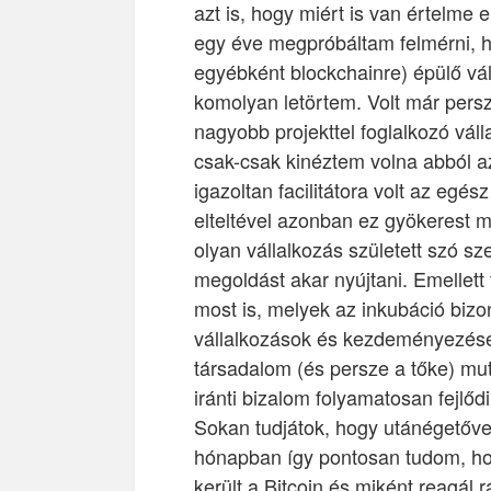
azt is, hogy miért is van értelme e
egy éve megpróbáltam felmérni, h
egyébként blockchainre) épülő vá
komolyan letörtem. Volt már persz
nagyobb projekttel foglalkozó vál
csak-csak kinéztem volna abból 
igazoltan facilitátora volt az e
elteltével azonban ez gyökerest m
olyan vállalkozás született szó s
megoldást akar nyújtani. Emellet
most is, melyek az inkubáció bizo
vállalkozások és kezdeményezések
társadalom (és persze a tőke) mut
iránti bizalom folyamatosan fejlőd
Sokan tudjátok, hogy utánégetőve
hónapban így pontosan tudom, ho
került a Bitcoin és miként reagál r