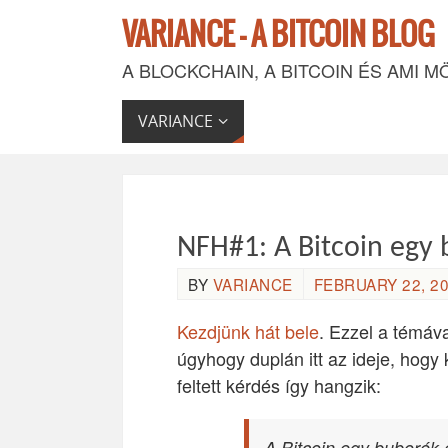
VARIANCE - A BITCOIN BLOG
A BLOCKCHAIN, A BITCOIN ÉS AMI M
VARIANCE
NFH#1: A Bitcoin egy 
BY
VARIANCE
FEBRUARY 22, 20
Kezdjünk hát bele
. Ezzel a témáv
úgyhogy duplán itt az ideje, hogy 
feltett kérdés így hangzik:
A Bitcoin egy buborék 