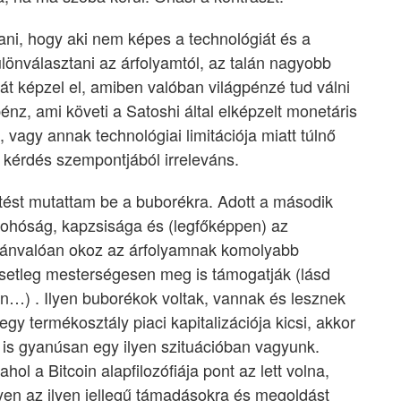
dani, hogy aki nem képes a technológiát és a
lönválasztani az árfolyamtól, az talán nagyobb
át képzel el, amiben valóban világpénzé tud válni
pénz, ami követi a Satoshi által elképzelt monetáris
n, vagy annak technológiai limitációja miatt túlnő
 kérdés szempontjából irreleváns.
ítést mutattam be a buborékra. Adott a második
mohóság, kapzsisága és (legfőképpen) az
ilvánvalóan okoz az árfolyamnak komolyabb
esetleg mesterségesen meg is támogatják (lásd
on…) . Ilyen buborékok voltak, vannak és lesznek
egy termékosztály piaci kapitalizációja kicsi, akkor
 is gyanúsan egy ilyen szituációban vagyunk.
hol a Bitcoin alapfilozófiája pont az lett volna,
yen az ilyen jellegű támadásokra és megoldást