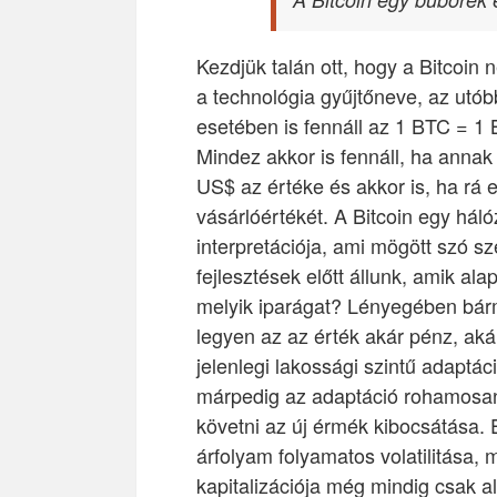
Kezdjük talán ott, hogy a Bitcoin 
a technológia gyűjtőneve, az utó
esetében is fennáll az 1 BTC = 1 
Mindez akkor is fennáll, ha anna
US$ az értéke és akkor is, ha rá e
vásárlóértékét. A Bitcoin egy háló
interpretációja, ami mögött szó sz
fejlesztések előtt állunk, amik al
melyik iparágat? Lényegében bárm
legyen az az érték akár pénz, aká
jelenlegi lakossági szintű adaptác
márpedig az adaptáció rohamosan
követni az új érmék kibocsátása.
árfolyam folyamatos volatilitása, 
kapitalizációja még mindig csak alu