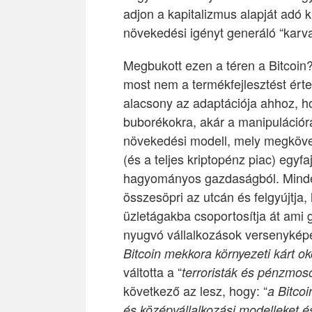
adjon a kapitalizmus alapját adó 
növekedési igényt generáló “karv
Megbukott ezen a téren a Bitcoin?
most nem a termékfejlesztést érte
alacsony az adaptációja ahhoz, h
buborékokra, akár a manipulációra
növekedési modell, mely megkövete
(és a teljes kriptopénz piac) egyfa
hagyományos gazdaságból. Mindezt
összesöpri az utcán és felgyújtja
üzletágakba csoportosítja át ami
nyugvó vállalkozások versenyképe
Bitcoin mekkora környezeti kárt o
váltotta a “
terroristák és pénzmo
következő az lesz, hogy: “
a Bitcoi
és középvállalkozási modelleket és