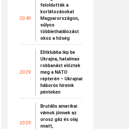
feloldották a
korlátozásokat
20:49
Magyarországon,
súlyos
többlethalálozást
okoz a hőség
Elitklubba lép be
Ukrajna, hatalmas
robbanást előztek
20:29
meg a NATO
repterén – Ukrajnai
háborús híreink
pénteken
Brutális amerikai
vámok jönnek az
orosz gáz és olaj
20:29
miatt,