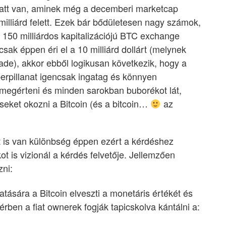
alatt van, aminek még a decemberi marketcap
illiárd felett. Ezek bár bődületesen nagy számok,
 150 milliárdos kapitalizációjú BTC exchange
ak éppen éri el a 10 milliárd dollárt (melynek
de), akkor ebből logikusan következik, hogy a
perpillanat igencsak ingatag és könnyen
 megérteni és minden sarokban buborékot lát,
eket okozni a Bitcoin (és a bitcoin…
az
 is van különbség éppen ezért a kérdéshez
ot is vizionál a kérdés felvetője. Jellemzően
zni:
atására a Bitcoin elveszti a monetáris értékét és
ben a fiat ownerek fogják tapicskolva kántálni a: