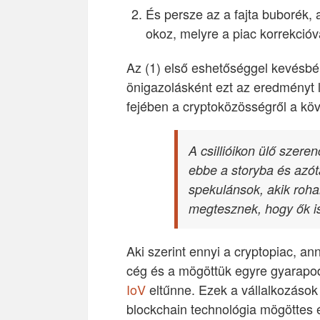
És persze az a fajta buborék, 
okoz, melyre a piac korrekcióv
Az (1) első eshetőséggel kevésbé
önigazolásként ezt az eredményt lá
fejében a cryptoközösségről a köv
A csillióikon ülő szere
ebbe a storyba és azó
spekulánsok, akik roha
megtesznek, hogy ők is
Aki szerint ennyi a cryptopiac, an
cég és a mögöttük egyre gyarapo
IoV
eltűnne. Ezek a vállalkozások 
blockchain technológia mögöttes é