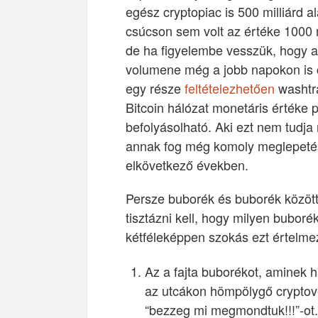
egész cryptopiac is 500 milliárd 
csúcson sem volt az értéke 1000 m
de ha figyelembe vesszük, hogy a
volumene még a jobb napokon is cs
egy része
feltételezhetően
washtra
Bitcoin hálózat monetáris értéke 
befolyásolható. Aki ezt nem tudja
annak fog még komoly meglepetés
elkövetkező években.
Persze buborék és buborék között
tisztázni kell, hogy milyen buborék
kétféleképpen szokás ezt értelme
Az a fajta buborékot, aminek h
az utcákon hömpölygő cryptovér
“bezzeg mi megmondtuk!!!”-ot.