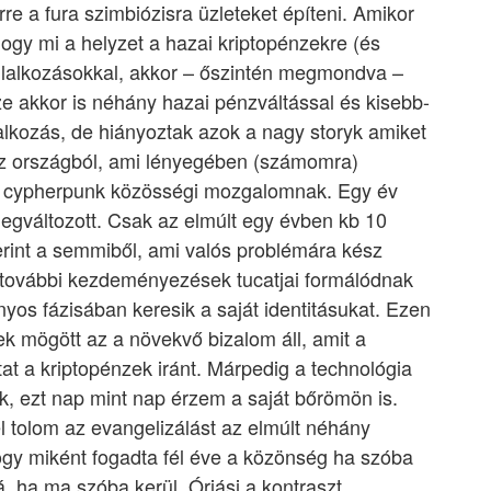
rre a fura szimbiózisra üzleteket építeni. Amikor
ogy mi a helyzet a hazai kriptopénzekre (és
llalkozásokkal, akkor – őszintén megmondva –
e akkor is néhány hazai pénzváltással és kisebb-
lalkozás, de hiányoztak azok a nagy storyk amiket
az országból, ami lényegében (számomra)
gész cypherpunk közösségi mozgalomnak. Egy év
egváltozott. Csak az elmúlt egy évben kb 10
zerint a semmiből, ami valós problémára kész
t további kezdeményezések tucatjai formálódnak
nyos fázisában keresik a saját identitásukat. Ezen
 mögött az a növekvő bizalom áll, amit a
at a kriptopénzek iránt. Márpedig a technológia
ik, ezt nap mint nap érzem a saját bőrömön is.
l tolom az evangelizálást az elmúlt néhány
gy miként fogadta fél éve a közönség ha szóba
á, ha ma szóba kerül. Óriási a kontraszt.