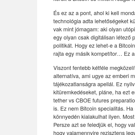
És ez az a pont, ahol ki kell mon
technológia adta lehetőségeket kü
vak mint jómagam: aki olyan utópi
egy olyan csak digitálisan létező 
politikát. Hogy ez lehet-e a Bitcoi
rajta egy másik kompetítor… Ez a
Viszont fentebb kétféle megközel
alternatíva, ami ugye az emberi 
tájékozatlanságra apellál. Ez ny
kitüremkedéseket, pláne, ha ezt 
tether vs CBOE futures preparati
is. Ez nem Bitcoin specialitás. Ha 
könnyedén kialakulhat ilyen. Most
Persze azt se feledjük el, hogy vala
hogy valamennyire rezisztens leg