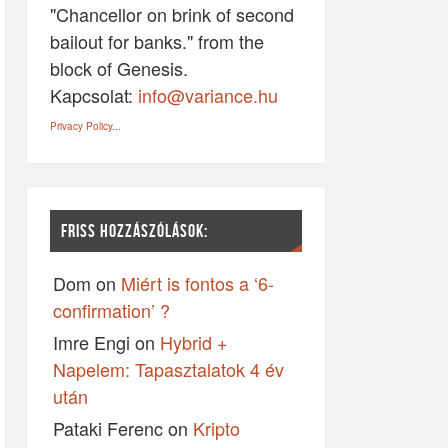
"Chancellor on brink of second
bailout for banks." from the
block of Genesis.
Kapcsolat:
info@variance.hu
Privacy Policy...
FRISS HOZZÁSZÓLÁSOK:
Dom
on
Miért is fontos a ‘6-
confirmation’ ?
Imre Engi
on
Hybrid +
Napelem: Tapasztalatok 4 év
után
Pataki Ferenc
on
Kripto