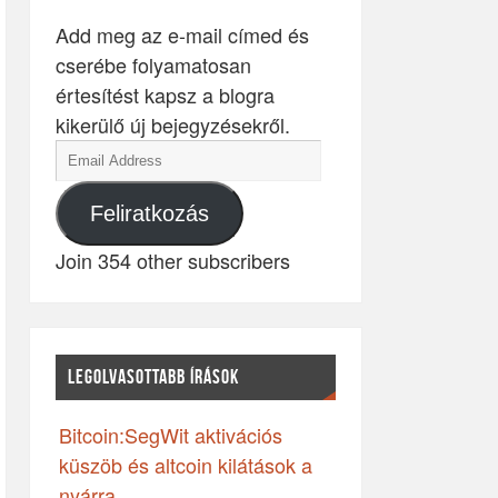
Add meg az e-mail címed és
cserébe folyamatosan
értesítést kapsz a blogra
kikerülő új bejegyzésekről.
Feliratkozás
Join 354 other subscribers
LEGOLVASOTTABB ÍRÁSOK
Bitcoin:SegWit aktivációs
küszöb és altcoin kilátások a
nyárra