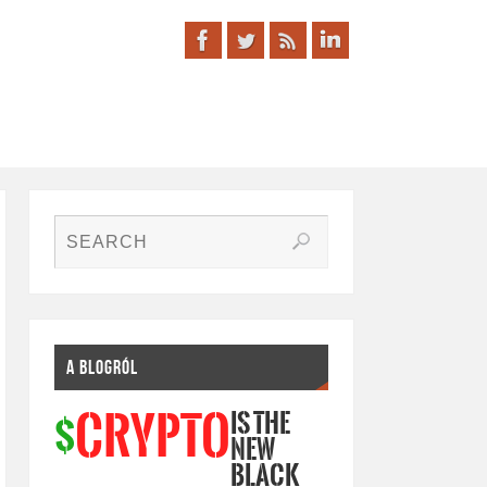
A BLOGRÓL
IS THE
CRYPTO
$
NEW
BLACK