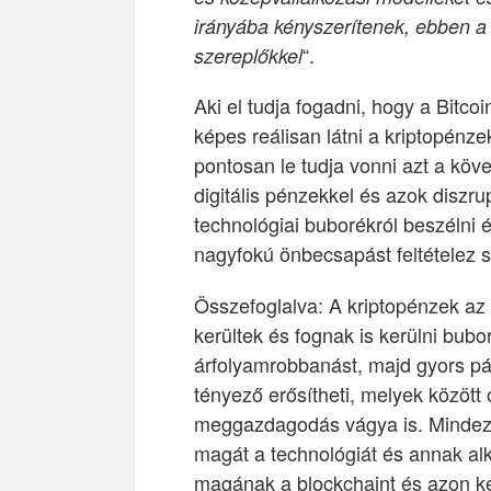
irányába kényszerítenek, ebben a
“.
szereplőkkel
Aki el tudja fogadni, hogy a Bitcoi
képes reálisan látni a kriptopénz
pontosan le tudja vonni azt a köv
digitális pénzekkel és azok diszru
technológiai buborékról beszélni é
nagyfokú önbecsapást feltételez
Összefoglalva: A kriptopénzek a
kerültek és fognak is kerülni bubo
árfolyamrobbanást, majd gyors p
tényező erősítheti, melyek között
meggazdagodás vágya is. Mindez 
magát a technológiát és annak al
magának a blockchaint és azon kere