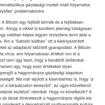
krematisztikus gazdasági modell miatt folyamatos
alytőke” problémakörére.
 A Bitcoin egy fejlődő termék és a fejlődésen
m. Ahogy a cikket is kezdtem jelenleg túlságosan
ogy valóban képes legyen rezisztens lenni akár a
. Ám a “Satoshi kódban” ott a kikényszerített
li az adaptáció időzített gyarapodást. A Bitcoin
jta vírus, ami folyamatosan értéket von el a
 nem úgy teszi, hogy a beváltott dollárokat
, hanem úgy, hogy ezen értékeket olyan
 gyengíti a hagyományos gazdasági alapokon
sségét. Ma már eljutott a kisemberhez is, hogy “
a
“, ez ugye közvetlenül
koz a bányászaton keresztül
” retorikát. Hogy mi következik? A
sodázók eszköze
n és társai tönkreteszik a hagyományos régiós kis-
 mindenkit a dencetralizált multinacionális kultúra