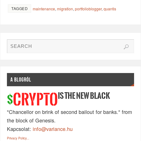
TAGGED
maintenance
,
migration
,
portfolioblogger
,
quantis
A BLOGRÓL
IS THE NEW BLACK
CRYPTO
$
"Chancellor on brink of second bailout for banks." from
the block of Genesis.
Kapcsolat:
info@variance.hu
Privacy Policy...