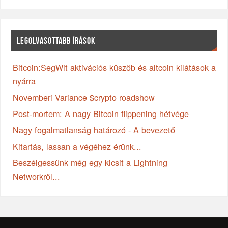
LEGOLVASOTTABB ÍRÁSOK
Bitcoin:SegWit aktivációs küszöb és altcoin kilátások a
nyárra
Novemberi Variance $crypto roadshow
Post-mortem: A nagy Bitcoin flippening hétvége
Nagy fogalmatlanság határozó - A bevezető
Kitartás, lassan a végéhez érünk...
Beszélgessünk még egy kicsit a Lightning
Networkről...