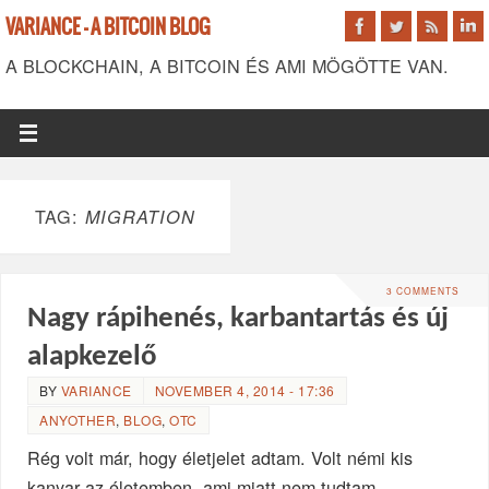
VARIANCE - A BITCOIN BLOG
A BLOCKCHAIN, A BITCOIN ÉS AMI MÖGÖTTE VAN.
TAG:
MIGRATION
3 COMMENTS
Nagy rápihenés, karbantartás és új
alapkezelő
BY
VARIANCE
NOVEMBER 4, 2014 - 17:36
ANYOTHER
,
BLOG
,
OTC
Rég volt már, hogy életjelet adtam. Volt némi kis
kanyar az életemben, ami miatt nem tudtam