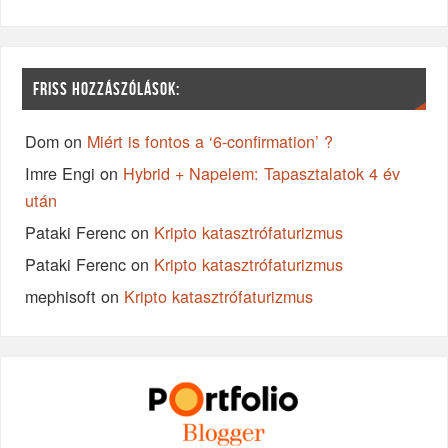
FRISS HOZZÁSZÓLÁSOK:
Dom
on
Miért is fontos a ‘6-confirmation’ ?
Imre Engi
on
Hybrid + Napelem: Tapasztalatok 4 év
után
Pataki Ferenc
on
Kripto katasztrófaturizmus
Pataki Ferenc
on
Kripto katasztrófaturizmus
mephisoft
on
Kripto katasztrófaturizmus