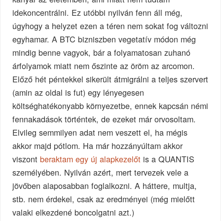
idekoncentrálni. Ez utóbbi nyilván fenn áll még,
úgyhogy a helyzet ezen a téren nem sokat fog változni
egyhamar. A BTC bizniszben vegetatív módon még
mindig benne vagyok, bár a folyamatosan zuhanó
árfolyamok miatt nem őszinte az öröm az arcomon.
Előző hét péntekkel sikerült átmigrálni a teljes szervert
(amin az oldal is fut) egy lényegesen
költséghatékonyabb környezetbe, ennek kapcsán némi
fennakadások történtek, de ezeket már orvosoltam.
Elvileg semmilyen adat nem veszett el, ha mégis
akkor majd pótlom. Ha már hozzányúltam akkor
viszont
beraktam egy új alapkezelőt
is a QUANTIS
személyében. Nyilván azért, mert tervezek vele a
jövőben alaposabban foglalkozni. A háttere, multja,
stb. nem érdekel, csak az eredményei (még mielőtt
valaki elkezdené boncolgatni azt.)