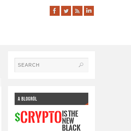
A BLOGRÓL
IS THE
CRYPTO
$
NEW
BLACK