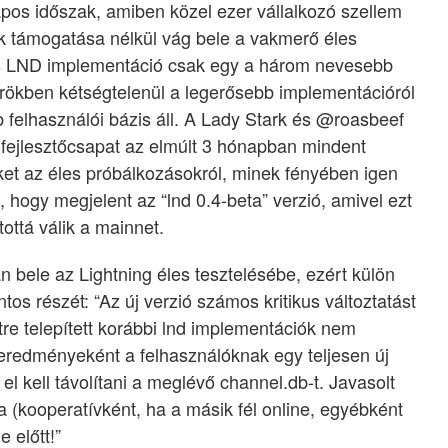
napos időszak, amiben közel ezer vállalkozó szellem
ok támogatása nélkül vág bele a vakmerő éles
abs LND implementáció csak egy a három nevesebb
rökben kétségtelenül a legerősebb implementációról
felhasználói bázis áll. A Lady Stark és @roasbeef
 fejlesztőcsapat az elmúlt 3 hónapban mindent
ket az éles próbálkozásokról, minek fényében igen
 hogy megjelent az “lnd 0.4-beta” verzió, amivel ezt
ottá válik a mainnet.
n bele az Lightning éles tesztelésébe, ezért külön
s részét: “Az új verzió számos kritikus változtatást
re telepített korábbi lnd implementációk nem
 eredményeként a felhasználóknak egy teljesen új
 el kell távolítani a meglévő channel.db-t. Javasolt
 (kooperatívként, ha a másik fél online, egyébként
 előtt!”