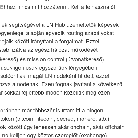
hhez nincs mit hozzátenni. Kell a felhasználói
nek segítségével a LN Hub üzemeltetők képesek
egyenlegei alapján egyedik routing szabályokat
jaik között irányítani a forgalmat. Ezzel
stabilizálva az egész hálózat működését
 kereső) és mission control (útvonatkereső)
itmusok igen csak egyszerűek lényegében
lódni aki magát LN nodeként hirdeti, ezzel
ozva a nodenak. Ezen fognak javítani a következő
r sokkal fejlettebb módon közelítik meg ezen
orábban már többször is írtam itt a blogon.
kon (bitcoin, litecoin, decred, monero, stb.)
k között úgy lehessen akár onchain, akár offchain
 ne kelljen egy köztes szereplőt (exchange)