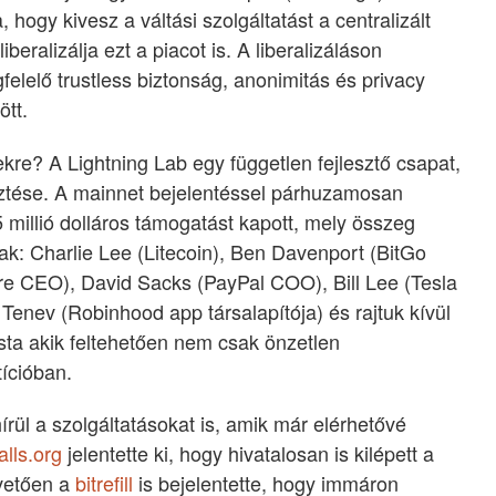
, hogy kivesz a váltási szolgáltatást a centralizált
beralizálja ezt a piacot is. A liberalizáláson
felelő trustless biztonság, anonimitás és privacy
tt.
kre? A Lightning Lab egy független fejlesztő csapat,
sztése. A mainnet bejelentéssel párhuzamosan
 millió dolláros támogatást kapott, mely összeg
k: Charlie Lee (Litecoin), Ben Davenport (BitGo
re CEO), David Sacks (PayPal COO), Bill Lee (Tesla
Tenev (Robinhood app társalapítója) és rajtuk kívül
ta akik feltehetően nem csak önzetlen
tícióban.
írül a szolgáltatásokat is, amik már elérhetővé
alls.org
jelentette ki, hogy hivatalosan is kilépett a
vetően a
bitrefill
is bejelentette, hogy immáron