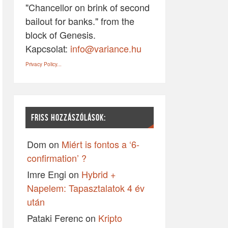
"Chancellor on brink of second
bailout for banks." from the
block of Genesis.
Kapcsolat:
info@variance.hu
Privacy Policy...
FRISS HOZZÁSZÓLÁSOK:
Dom
on
Miért is fontos a ‘6-
confirmation’ ?
Imre Engi
on
Hybrid +
Napelem: Tapasztalatok 4 év
után
Pataki Ferenc
on
Kripto