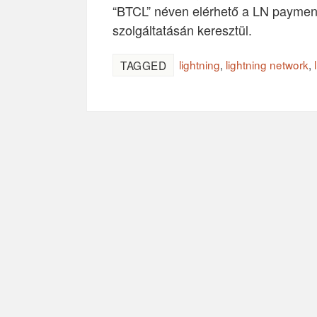
“BTCL” néven elérhető a LN payment 
szolgáltatásán keresztül.
lightning
,
lightning network
,
TAGGED