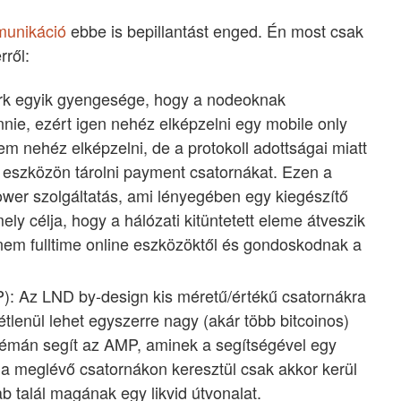
unikáció
ebbe is bepillantást enged. Én most csak
rről:
rk egyik gyengesége, hogy a nodeoknak
nnie, ezért igen nehéz elképzelni egy mobile only
m nehéz elképzelni, de a protokoll adottságai miatt
n eszközön tárolni payment csatornákat. Ezen a
ower szolgáltatás, ami lényegében egy kiegészítő
ly célja, hogy a hálózati kitüntetett eleme átveszik
em fulltime online eszközöktől és gondoskodnak a
): Az LND by-design kis méretű/értékű csatornákra
tlenül lehet egyszerre nagy (akár több bitcoinos)
lémán segít az AMP, aminek a segítségével egy
 a meglévő csatornákon keresztül csak akkor kerül
b talál magának egy likvid útvonalat.