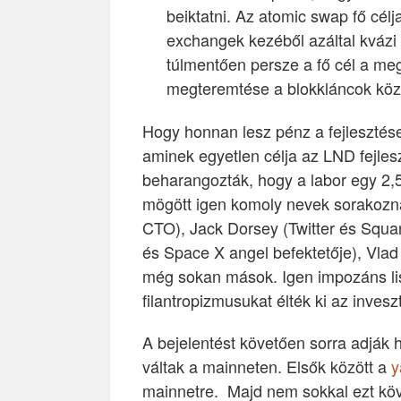
beiktatni. Az atomic swap fő célja
exchangek kezéből azáltal kvázi li
túlmentően persze a fő cél a meg
megteremtése a blokkláncok közö
Hogy honnan lesz pénz a fejlesztése
aminek egyetlen célja az LND fejle
beharangozták, hogy a labor egy 2,5
mögött igen komoly nevek sorakozna
CTO), Jack Dorsey (Twitter és Squa
és Space X angel befektetője), Vlad 
még sokan mások. Igen impozáns lis
filantropizmusukat élték ki az invesz
A bejelentést követően sorra adják h
váltak a mainneten. Elsők között a
y
mainnetre. Majd nem sokkal ezt kö