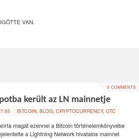
ÖGÖTTE VAN.
5 COMMENTS
apotba került az LN mainnetje
7:55
BITCOIN
,
BLOG
,
CRYPTOCURRENCY
,
OTC
beírta magát ezennel a Bitcoin történelemkönyvébe
jelentette a Lightning Network hivatalos mainnet