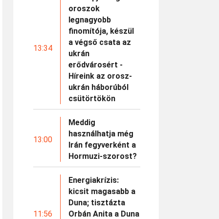
oroszok
legnagyobb
finomítója, készül
a végső csata az
13:34
ukrán
erődvárosért -
Híreink az orosz-
ukrán háborúból
csütörtökön
Meddig
használhatja még
13:00
Irán fegyverként a
Hormuzi-szorost?
Energiakrízis:
kicsit magasabb a
Duna; tisztázta
11:56
Orbán Anita a Duna