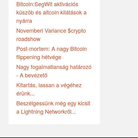
Bitcoin:SegWit aktivációs
küszöb és altcoin kilátások a
nyárra
Novemberi Variance $crypto
roadshow
Post-mortem: A nagy Bitcoin
flippening hétvége
Nagy fogalmatlanság határozó
- A bevezető
Kitartás, lassan a végéhez
érünk...
Beszélgessünk még egy kicsit
a Lightning Networkről...