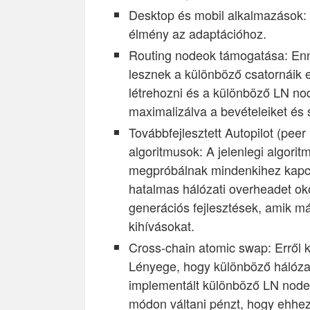
Desktop és mobil alkalmazások: E
élmény az adaptációhoz.
Routing nodeok támogatása: En
lesznek a különböző csatornáik 
létrehozni és a különböző LN node
maximalizálva a bevételeiket és 
Továbbfejlesztett Autopilot (peer
algoritmusok: A jelenlegi algor
megpróbálnak mindenkihez kapcso
hatalmas hálózati overheadet ok
generációs fejlesztések, amik má
kihívásokat.
Cross-chain atomic swap: Erről k
Lényege, hogy különböző hálózato
implementált különböző LN nodeo
módon váltani pénzt, hogy ehhez