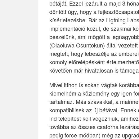
bétáját. Ezzel lezárult a majd 3 hó
döntött úgy, hogy a fejlesztőcsapat
kísérletezésbe. Bár az Ligtning L
implementáció közül, de szakmai kö
beszélünk, ami mögött a legnagyobb 
(Olaoluwa Osuntokun) által vezetett
megtett, hogy lebeszélje az embere
komoly előrelépésként értelmezhető,
követően már hivatalosan is támogat
Mivel itthon is sokan vágtak korábba
kiemelném a közlemény egy igen fonto
tartalmaz. Más szavakkal, a mainnet
kompatibilisek az új bétával. Ennek
lnd telepítést kell végezniük, amihez
továbbá az összes csatorna lezárása
pedig force módban) még az upgrade