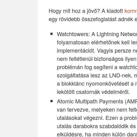
Hogy mit hoz a jövő? A kiadott
komm
egy rövidebb összefoglalást adnék e
Watchtowers: A Lightning Netwo
folyamatosan elérhetőnek kell le
implementációt. Vagyis persze ne
nem feltétlenül biztonságos ilye
problémán fog segíteni a watcht
szolgáltatása lesz az LND-nek, me
a blokklánc nyomonkövetését a n
lekötött csatornák védelméről.
Atomic Multipath Payments (AMP
van tervezve, melyeken nem felté
utalásokat végezni. Ezen a prob
utalás darabokra szabdalódik és
elküldésre, ha minden külön dara