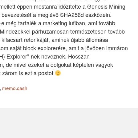
mellett éppen mostanra időzítette a Genesis Mining
ég bevezetését a meglévő SHA256d eszközein.
e még tartalék a marketing lufiban, ami tovább
t. Mindezekkel párhuzamosan természetesen tovább
 kifacsart retorikáját, aminek újabb állomása
com saját block explorerére, amit a jövőben immáron
H) Explorer”-nek neveznek. Hosszan
, de mivel ezeket a dolgokat képtelen vagyok
tt zárom is ezt a postot
,
memo.cash