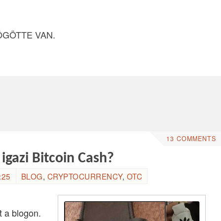
ÖGÖTTE VAN.
13 COMMENTS
 igazi Bitcoin Cash?
:25
BLOG
,
CRYPTOCURRENCY
,
OTC
t a blogon.