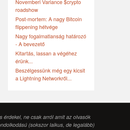
Novemberi Variance $crypto
roadshow
Post-mortem: A nagy Bitcoin
flippening hétvége
Nagy fogalmatlanság határozó
- A bevezető
Kitartás, lassan a végéhez
érünk...
Beszélgessünk még egy kicsit
a Lightning Networkről...
is érdekel, ne csak arról amit az olvasók
ondolkodású (
sokszor laikus, de legalább
)