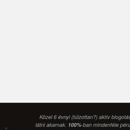
Közel 6 évnyi (túlzottan?) aktív blogolá
látni akarnak.
100%
-ban mindenféle pénz