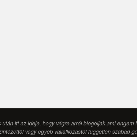
s után itt az ideje, hogy végre arról blogoljak ami engem 
intézettől vagy egyéb vállalkozástól független szabad g