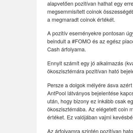
alapvetően pozitívan hathat egy err
megsemmisített coinok összességében 
a megmaradt coinok értékét.
A pozitív eseményekre pontosan úgy 
beindult a #FOMO és az egész piacot 
Cash árfolyama.
Ennyit számít egy jó alkalmazás (kvá
ökoszisztémára pozitívan ható bejele
Persze a dolgok mélyére ásva azért
AntPool látványos bejelentése kapc
után, hogy bizony ez inkább csak e
ökoszisztémába. Az elégetett coin m
értéket. Ez valójában vajmi kevésbé 
Az árfolyamra szintén pozitívan hat