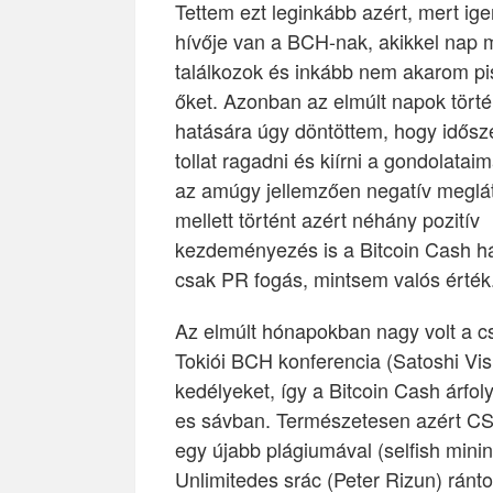
Tettem ezt leginkább azért, mert ig
hívője van a BCH-nak, akikkel nap 
találkozok és inkább nem akarom pi
őket. Azonban az elmúlt napok tört
hatására úgy döntöttem, hogy idősze
tollat ragadni és kiírni a gondolataim
az amúgy jellemzően negatív meglá
mellett történt azért néhány pozitív
kezdeményezés is a Bitcoin Cash há
csak PR fogás, mintsem valós érték
Az elmúlt hónapokban nagy volt a cs
Tokiói BCH konferencia (Satoshi Vis
kedélyeket, így a Bitcoin Cash árfol
es sávban. Természetesen azért CSW
egy újabb plágiumával (selfish mini
Unlimitedes srác (Peter Rizun) ránto