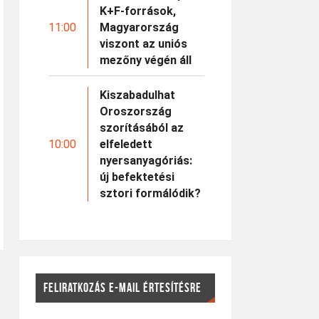
K+F-források,
11:00
Magyarország
viszont az uniós
mezőny végén áll
Kiszabadulhat
Oroszország
szorításából az
10:00
elfeledett
nyersanyagóriás:
új befektetési
sztori formálódik?
FELIRATKOZÁS E-MAIL ÉRTESÍTÉSRE