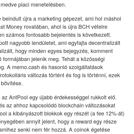
 medve piaci menetelésben.
 beindult újra a marketing gépezet, ami hol máshol
st Money rovatában, ahol is újra BCH vételre
ően számos fontosabb bejelentés is következett.
tt nagyobb lendületet, ami egyfajta decentralizált
tralizált, hogy minden egyes bejegyzés, komment
ó formájában jelenik meg. Tehát a közösségi
eg. A memo.cash és hasonló szolgáltatások
okolláris változás történt és fog is történni, ezek
 bővítése.
az AntPool egy újabb érdekességgel rukkolt elő.
és az ahhoz kapcsolódó blockchain változásokat
ool a kibányászott blokkok egy részét (a fee 12%-át)
lényegében annyit jelent, hogy a reward egy része
 amihez senki nem fér hozzá. A coinok égetése