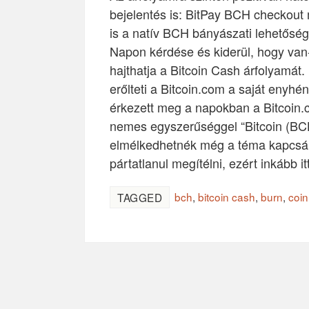
bejelentés is: BitPay BCH checkout 
is a natív BCH bányászati lehetős
Napon kérdése és kiderül, hogy van-
hajthatja a Bitcoin Cash árfolyamá
erőlteti a Bitcoin.com a saját enyhén
érkezett meg a napokban a Bitcoin.
nemes egyszerűséggel “Bitcoin (BC
elmélkedhetnék még a téma kapcsán
pártatlanul megítélni, ezért inkább i
bch
,
bitcoin cash
,
burn
,
coin
TAGGED