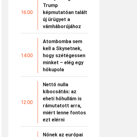
Trump
16:00
képmutatóan talált
új ürügyet a
vámháborújához
Atombomba sem
kell a Skynetnek,
14:00
hogy szétégessen
minket – elég egy
hőkupola
Nettó nulla
kibocsátás: az
eheti hőhullám is
12:00
rámutatott arra,
miért lenne fontos
ezt elérni
Nőnek az európai