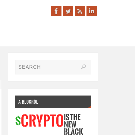
A BLOGRÓL
IS THE
CRYPTO
$
NEW
BLACK