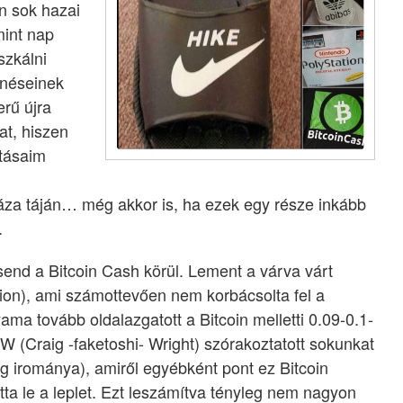
en sok hazai
mint nap
szkálni
énéseinek
rű újra
at, hiszen
tásaim
za táján… még akkor is, ha ezek egy része inkább
.
end a Bitcoin Cash körül. Lement a várva várt
ion), ami számottevően nem korbácsolta fel a
yama tovább oldalazgatott a Bitcoin melletti 0.09-0.1-
 (Craig -faketoshi- Wright) szórakoztatott sokunkat
ng irománya), amiről egyébként pont ez Bitcoin
tta le a leplet. Ezt leszámítva tényleg nem nagyon