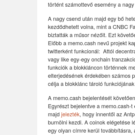
történt számottevő esemény a nagy
A nagy csend után majd egy bő hete
kezdődhetett volna, mint a CNBC Fa
biztatták a műsor nézőit. Ezt követ
Előbb a memo.cash nevű projekt kapo
twitterként funkcionál: Attól decen
vagy like egy-egy onchain tranzakci
funkciók a blokkláncon történnek m
elterjedésének érdekében számos prot
célja a blokklánc tároló funkciójának
A memo.cash bejelentését követően 
Egyrészt bejelentve a memo.cash-t 
majd
jelezték
, hogy innentől az Antp
burnölni kezdi. A coinok elégetése 
egy olyan címre kerül továbbításra,