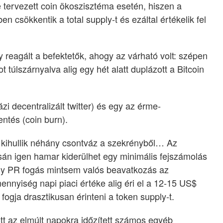
e tervezett coin ökoszisztéma esetén, hiszen a
csökkentik a total supply-t és ezáltal értékelik fel
reagált a befektetők, ahogy az várható volt: szépen
túlszárnyalva alig egy hét alatt duplázott a Bitcoin
zi decentralizált twitter) és egy az érme-
ntés (coin burn).
 kihullik néhány csontváz a szekrényből… Az
sán igen hamar kiderülhet egy minimális fejszámolás
gy PR fogás mintsem valós beavatkozás az
ennyiség napi piaci értéke alig éri el a 12-15 US$
fogja drasztikusan érinteni a token supply-t.
ott az elmúlt napokra időzített számos egyéb