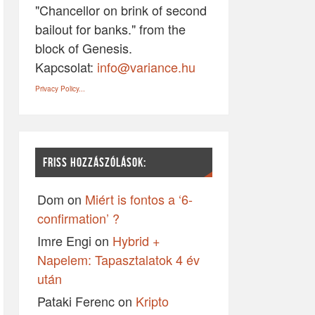
"Chancellor on brink of second
bailout for banks." from the
block of Genesis.
Kapcsolat:
info@variance.hu
Privacy Policy...
FRISS HOZZÁSZÓLÁSOK:
Dom
on
Miért is fontos a ‘6-
confirmation’ ?
Imre Engi
on
Hybrid +
Napelem: Tapasztalatok 4 év
után
Pataki Ferenc
on
Kripto