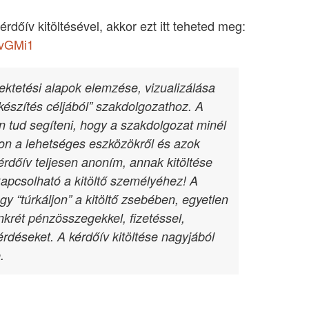
rdőív kitöltésével, akkor ezt itt teheted meg:
UvGMi1
ktetési alapok elemzése, vizualizálása
készítés céljából” szakdolgozathoz. A
an tud segíteni, hogy a szakdolgozat minél
n a lehetséges eszközökről és azok
rdőív teljesen anoním, annak kitöltése
pcsolható a kitöltő személyéhez! A
y “túrkáljon” a kitöltő zsebében, egyetlen
krét pénzösszegekkel, fizetéssel,
rdéseket. A kérdőív kitöltése nagyjából
.