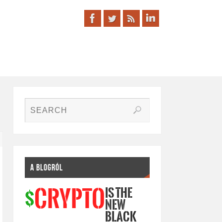
A BLOGRÓL
IS THE
CRYPTO
$
NEW
BLACK