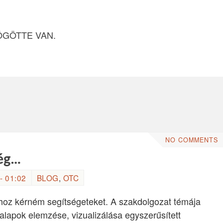
ÖGÖTTE VAN.
NO COMMENTS
ség…
- 01:02
BLOG
,
OTC
hoz kérném segítségeteket. A szakdolgozat témája
 alapok elemzése, vizualizálása egyszerűsített