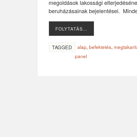
megoldások lakossági elterjedésének
beruházásainak bejelentései. Minde
FOLYTATÁS…
alap
,
befektetés
,
megtakarít
TAGGED
panel