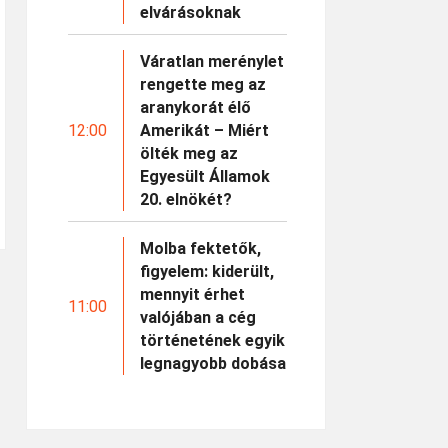
elvárásoknak
Váratlan merénylet
rengette meg az
aranykorát élő
12:00
Amerikát – Miért
ölték meg az
Egyesült Államok
20. elnökét?
Molba fektetők,
figyelem: kiderült,
mennyit érhet
11:00
valójában a cég
történetének egyik
legnagyobb dobása