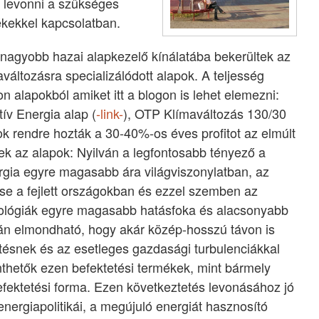
 levonni a szükséges
ékekkel kapcsolatban.
 nagyobb hazai alapkezelő kínálatába bekerültek az
aváltozásra specializálódott alapok. A teljesség
 alapokból amiket itt a blogon is lehet elemezni:
tív Energia alap (
-link-
), OTP Klímaváltozás 130/30
ok rendre hozták a 30-40%-os éves profitot az elmúlt
ek az alapok: Nyilván a legfontosabb tényező a
nergia egyre magasabb ára világviszonylatban, az
e a fejlett országokban és ezzel szemben az
hnológiák egyre magasabb hatásfoka és alacsonyabb
ján elmondható, hogy akár közép-hosszú távon is
ésnek és az esetleges gazdasági turbulenciákkal
nthetők ezen befektetési termékek, mint bármely
efektetési forma. Ezen következtetés levonásához jó
 energiapolitikái, a megújuló energiát hasznosító