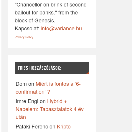
"Chancellor on brink of second
bailout for banks." from the
block of Genesis.
Kapcsolat:
info@variance.hu
Privacy Policy...
FRISS HOZZÁSZÓLÁSOK:
Dom
on
Miért is fontos a ‘6-
confirmation’ ?
Imre Engi
on
Hybrid +
Napelem: Tapasztalatok 4 év
után
Pataki Ferenc
on
Kripto