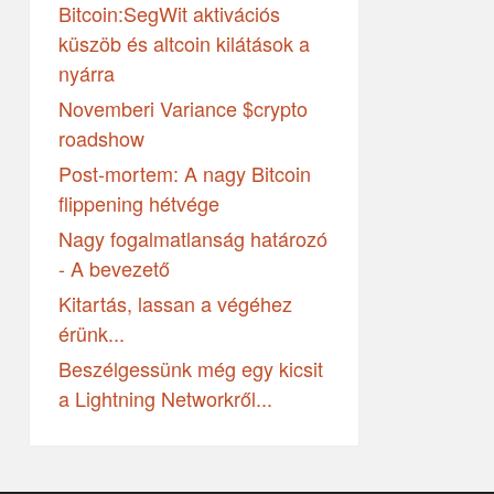
Bitcoin:SegWit aktivációs
küszöb és altcoin kilátások a
nyárra
Novemberi Variance $crypto
roadshow
Post-mortem: A nagy Bitcoin
flippening hétvége
Nagy fogalmatlanság határozó
- A bevezető
Kitartás, lassan a végéhez
érünk...
Beszélgessünk még egy kicsit
a Lightning Networkről...