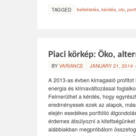
befektetés
,
kérdés
,
otc
,
port
TAGGED
Piaci körkép: Öko, alte
BY
VARIANCE
JANUARY 21, 2014 -
A 2013-as évben kimagasló profitot 
energia és klímaváltozással foglalko
Felmerülhet a kérdés, hogy egyrészt
eredményesek ezek az alapok, másr
elején esedékes portfólió átgondol
érdemes átsúlyozni a kitettségünke
alábbiakban megpróbálom összefogla