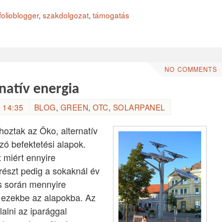
folioblogger
,
szakdolgozat
,
támogatás
NO COMMENTS
rnatív energia
 14:35
BLOG
,
GREEN
,
OTC
,
SOLARPANEL
hoztak az Öko, alternatív
zó befektetési alapok.
 miért ennyire
észt pedig a sokaknál év
ás során mennyire
t ezekbe az alapokba. Az
lni az iparággal