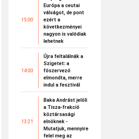
Európa a ceutai
válságot, de pont
15:00
ezért a
következményei
nagyon is valódiak
lehetnek
Újra feltalálnák a
Szigetet: a
14:00
főszervező
elmondta, merre
indul a fesztivál
Baka Andrást jelöli
a Tisza-frakció
köztársasági
13:21
elnöknek -
Mutatjuk, mennyire
felel meg az