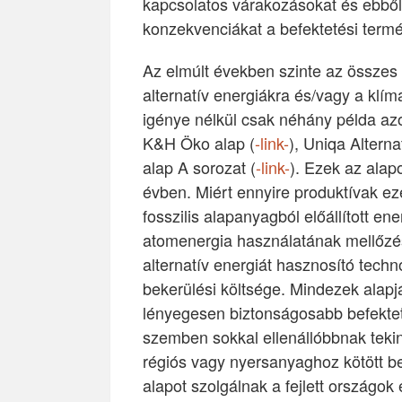
kapcsolatos várakozásokat és ebből
konzekvenciákat a befektetési term
Az elmúlt években szinte az összes
alternatív energiákra és/vagy a klím
igénye nélkül csak néhány példa azon
K&H Öko alap (
-link-
), Uniqa Alterna
alap A sorozat (
-link-
). Ezek az alap
évben. Miért ennyire produktívak ez
fosszilis alapanyagból előállított e
atomenergia használatának mellőzés
alternatív energiát hasznosító tec
bekerülési költsége. Mindezek alap
lényegesen biztonságosabb befektet
szemben sokkal ellenállóbbnak teki
régiós vagy nyersanyaghoz kötött b
alapot szolgálnak a fejlett országok