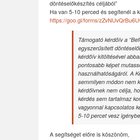
döntéselőkészítés céljából”
Ha van 5-10 perced és segítenél a ké
https://goo.gl/forms/zZvNUvQrBu6
Támogató kérdőív a “Befe
egyszerűsített döntéselő
kérdőív kitöltésével abb
pontosabb képet mutasso
használhatóságáról. A Ké
semmilyen módon nem ka
kérdőivnek nem célja, hog
kérdés sem tartalmaz kon
vagyonnal kapcsolatos ké
5-10 percet vesz igénybe
A segítséget előre is köszönöm,