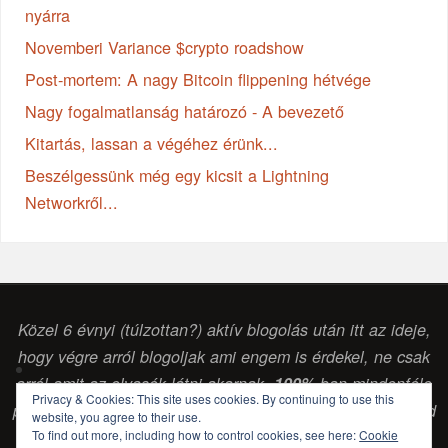
nyárra
Novemberi Variance $crypto roadshow
Post-mortem: A nagy Bitcoin flippening hétvége
Nagy fogalmatlanság határozó - A bevezető
Kitartás, lassan a végéhez érünk...
Beszélgessünk még egy kicsit a Lightning
Networkről...
Közel 6 évnyi (túlzottan?) aktív blogolás után itt az ideje,
hogy végre arról blogoljak ami engem is érdekel, ne csak
arról amit az olvasók látni akarnak.
100%
-ban mindenféle
Privacy & Cookies: This site uses cookies. By continuing to use this
pénzintézettől vagy egyéb vállalkozástól független szabad
website, you agree to their use.
gondolkodású (
sokszor laikus, de legalább
) érdeklődő
To find out more, including how to control cookies, see here:
Cookie