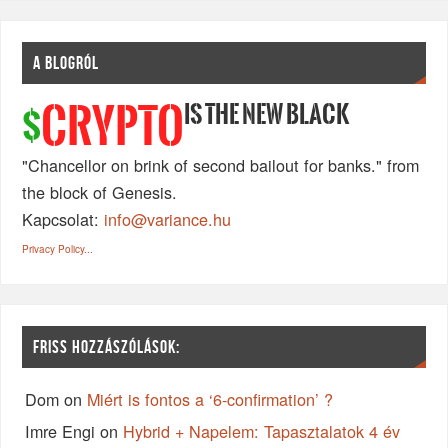
A BLOGRÓL
IS THE NEW BLACK
CRYPTO
$
"Chancellor on brink of second bailout for banks." from
the block of Genesis.
Kapcsolat:
info@variance.hu
Privacy Policy...
FRISS HOZZÁSZÓLÁSOK:
Dom
on
Miért is fontos a ‘6-confirmation’ ?
Imre Engi
on
Hybrid + Napelem: Tapasztalatok 4 év