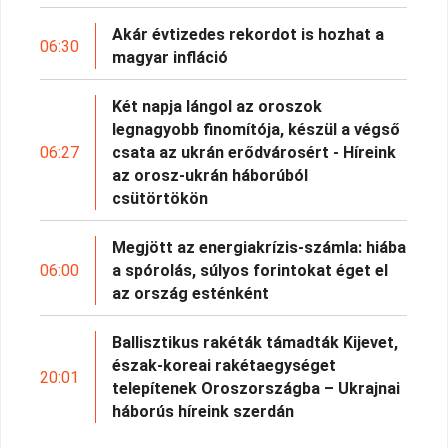
Akár évtizedes rekordot is hozhat a
06:30
magyar infláció
Két napja lángol az oroszok
legnagyobb finomítója, készül a végső
06:27
csata az ukrán erődvárosért - Híreink
az orosz-ukrán háborúból
csütörtökön
Megjött az energiakrízis-számla: hiába
06:00
a spórolás, súlyos forintokat éget el
az ország esténként
Ballisztikus rakéták támadták Kijevet,
észak-koreai rakétaegységet
20:01
telepítenek Oroszországba – Ukrajnai
háborús híreink szerdán