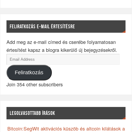
FELIRATKOZÁS E-MAIL ÉRTESÍTÉSRE
Add meg az e-mail címed és cserébe folyamatosan
értesítést kapsz a blogra kikerülő új bejegyzésekről.
Feliratkozás
Join 354 other subscribers
LEGOLVASOTTABB ÍRÁSOK
Bitcoin:SegWit aktivációs küszöb és altcoin kilátások a