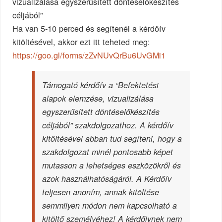
vizualizálása egyszerűsített döntéselőkészítés
céljából”
Ha van 5-10 perced és segítenél a kérdőív
kitöltésével, akkor ezt itt teheted meg:
https://goo.gl/forms/zZvNUvQrBu6UvGMi1
Támogató kérdőív a “Befektetési
alapok elemzése, vizualizálása
egyszerűsített döntéselőkészítés
céljából” szakdolgozathoz. A kérdőív
kitöltésével abban tud segíteni, hogy a
szakdolgozat minél pontosabb képet
mutasson a lehetséges eszközökről és
azok használhatóságáról. A Kérdőív
teljesen anoním, annak kitöltése
semmilyen módon nem kapcsolható a
kitöltő személyéhez! A kérdőivnek nem