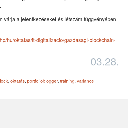
.
 várja a jelentkezéseket és létszám függvényében
p/hu/oktatas/it-digitalizacio/gazdasagi-blockchain-
03.28.
nlock
,
oktatás
,
portfolioblogger
,
training
,
variance