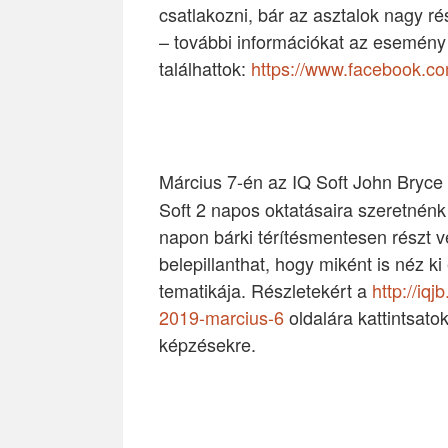
csatlakozni, bár az asztalok nagy ré
– további információkat az esemény
találhattok:
https://www.facebook.c
Március 7-én az IQ Soft John Bryce
Soft 2 napos oktatásaira szeretnénk 
napon bárki térítésmentesen részt v
belepillanthat, hogy miként is néz k
tematikája. Részletekért a
http://iq
2019-marcius-6
oldalára kattintsato
képzésekre.