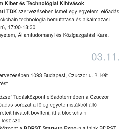
m Kiber és Technológiai Kihívások
szervezésében ismét egy egyetemi előadás
ati TDK
lockchain technológia bemutatása és alkalmazási
főn), 17:00-18:30
gyetem, Államtudományi és Közigazgatási Kara,
03.11.
ervezésében 1093 Budapest, Czuczor u. 2. Két
rést
l József Tudásközpont előadótermében a Czuczor
őadás sorozat a főleg egyetemistákból álló
teit hivatott bővíteni, itt a blockchain
 lesz szó.
sközpont a
-n a think.BDPST
BDPST Start-up Expo