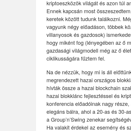
kriptoeszközök világát és azon túl a
Ennek kapcsán most összeszedtem,
keretek között tudunk találkozni. M
vagyunk négy előadáson, többek kö
villanyosok és gazdosok) ismerkedet
hogy miként fog (lényegében az ő mu
gazdasági világmodell még az ő éle
ciklikusságára fűztem fel.
Na de nézzük, hogy mi is áll előttü
megrendezett hazai országos blokklá
hívták össze a hazai blockchain sz
hazai blokklánc fejlesztéssel és kri
konferencia előadóinak nagy része, a
elegáns bálra, ahol a 20-as és 30-
a Group’n’Swing zenekar segítségé
Ha valakit érdekel az esemény és s