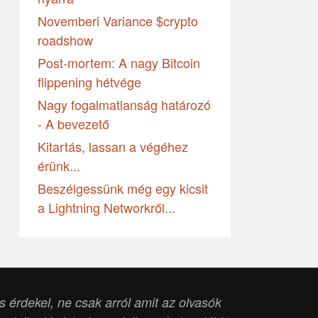
Novemberi Variance $crypto
roadshow
Post-mortem: A nagy Bitcoin
flippening hétvége
Nagy fogalmatlanság határozó
- A bevezető
Kitartás, lassan a végéhez
érünk...
Beszélgessünk még egy kicsit
a Lightning Networkről...
is érdekel, ne csak arról amit az olvasók