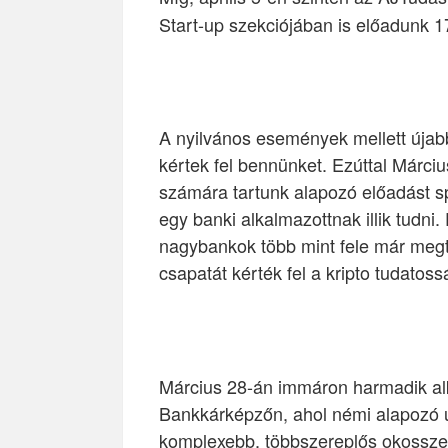
Start-up szekciójában is előadunk 
A nyilvános események mellett úja
kértek fel bennünket. Ezúttal Márci
számára tartunk alapozó előadást sp
egy banki alkalmazottnak illik tudni
nagybankok több mint fele már megt
csapatát kérték fel a kripto tudatoss
Március 28-án immáron harmadik al
Bankkárképzőn, ahol némi alapozó u
komplexebb, többszereplős okossze