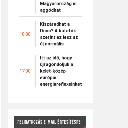
Magyarország is
aggódhat
Kiszáradhat a
Duna? A kutatók
18:00
szerint ez lesz az
új normális
Itt az idő, hogy
újragondoljuk a
17:00
kelet-közép-
európai
energiareflexeinket
FELIRATKOZÁS E-MAIL ÉRTESÍTÉSRE