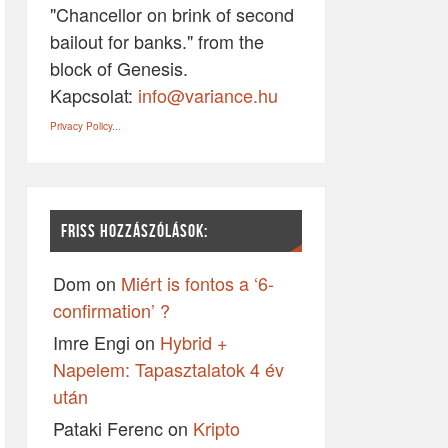
"Chancellor on brink of second
bailout for banks." from the
block of Genesis.
Kapcsolat:
info@variance.hu
Privacy Policy...
FRISS HOZZÁSZÓLÁSOK:
Dom
on
Miért is fontos a ‘6-
confirmation’ ?
Imre Engi
on
Hybrid +
Napelem: Tapasztalatok 4 év
után
Pataki Ferenc
on
Kripto