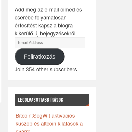
Add meg az e-mail címed és
cserébe folyamatosan
értesítést kapsz a blogra
kikerülő új bejegyzésekről.
Feliratkozás
Join 354 other subscribers
LEGOLVASOTTABB ÍRÁSOK
Bitcoin:SegWit aktivációs
küszöb és altcoin kilátások a
nyárra