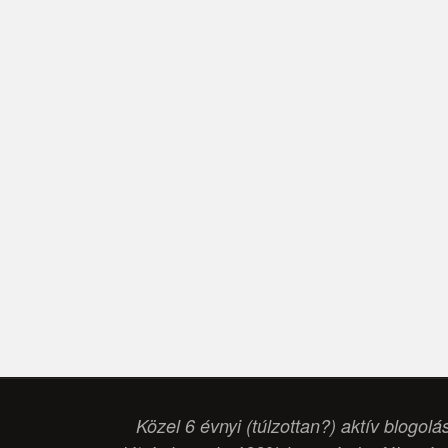
Közel 6 évnyi (túlzottan?) aktív blogolá