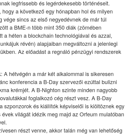
nnak legfrissebb és legérdekesebb történéseit.
 hogy a következő egy hónapban hol és milyen
ég vége sincs az első negyedévnek de már túl
zött a BME-n több mint 350 diák (zömében
t a héten a blockchain technológiával és azzal,
nkájuk révén) alapjaiban megváltozni a jelenlegi
tükben. Az előadást a regnáló pénzügyi rendszerek
nk: A hétvégén a már két alkalommal is sikeresen
nc konferencia a B-Day szervezői ezúttal bulizni
akma krémjét. A B-Nighton szinte minden nagyobb
ptovalutákkal foglalkozó cég részt vesz. A B-Day
 szponzorok és kiállítók képviselői is kiöltöznek egy
as évek világát idézik meg majd az Orfeum mulatóban
vel.
zívesen részt venne, akkor talán még van lehetőség