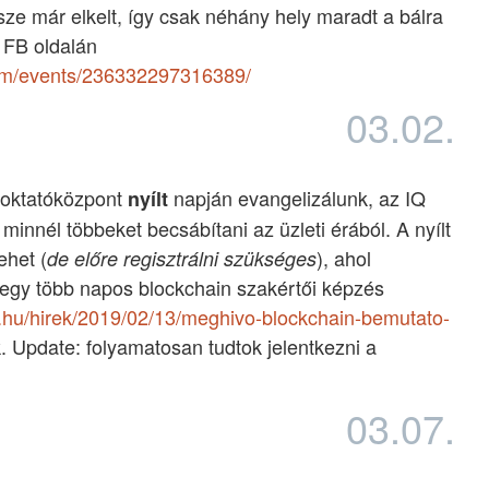
sze már elkelt, így csak néhány hely maradt a bálra
 FB oldalán
om/events/236332297316389/
03.02.
 oktatóközpont
napján evangelizálunk, az IQ
nyílt
minnél többeket becsábítani az üzleti érából. A nyílt
ehet (
), ahol
de előre regisztrálni szükséges
i egy több napos blockchain szakértői képzés
jb.hu/hirek/2019/02/13/meghivo-blockchain-bemutato-
k. Update: folyamatosan tudtok jelentkezni a
03.07.