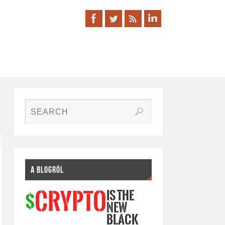
A BLOGRÓL
IS THE
CRYPTO
$
NEW
BLACK