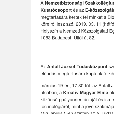
A
Nemzetbiztonsági Szakkollégiu
és az
Kutatócsoport
E-közszolgál
megtartására kértek fel minket a B
köreiről lesz szó. 2019. 03. 11 (hét
Helyszín a Nemzeti Közszolgálati E
1083 Budapest, Üllői út 82.
Az
sz
Antall József Tudásközpont
előadás megtartására kaptunk felké
március 19-én, 17:30-tól. az Antal
utcában, a
el
Kreatív Magyar Elme
közönség pályaorientációját és ismere
technológiáról, mint a jövő szakmája
Míg, április 5-én szintén az AJTudá