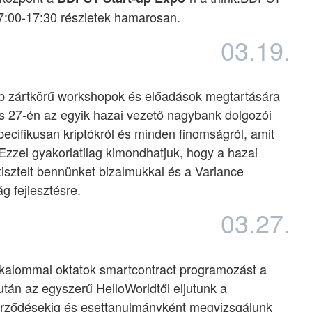
17:00-17:30 részletek hamarosan.
03.19.
bb zártkörű workshopok és előadások megtartására
us 27-én az egyik hazai vezető nagybank dolgozói
ecifikusan kriptókról és minden finomságról, amit
. Ezzel gyakorlatilag kimondhatjuk, hogy a hazai
isztelt bennünket bizalmukkal és a Variance
ág fejlesztésre.
03.27.
kalommal oktatok smartcontract programozást a
tán az egyszerű HelloWorldtől eljutunk a
rződésekig és esettanulmányként megvizsgálunk