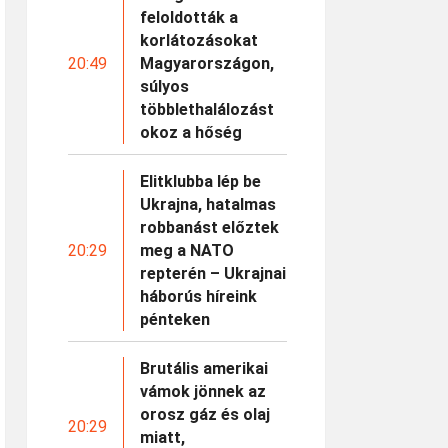
feloldották a
korlátozásokat
20:49
Magyarországon,
súlyos
többlethalálozást
okoz a hőség
Elitklubba lép be
Ukrajna, hatalmas
robbanást előztek
20:29
meg a NATO
repterén – Ukrajnai
háborús híreink
pénteken
Brutális amerikai
vámok jönnek az
orosz gáz és olaj
20:29
miatt,