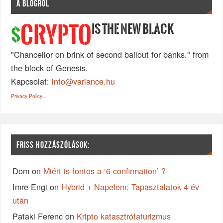
A BLOGRÓL
IS THE NEW BLACK
CRYPTO
$
"Chancellor on brink of second bailout for banks." from
the block of Genesis.
Kapcsolat:
info@variance.hu
Privacy Policy...
FRISS HOZZÁSZÓLÁSOK:
Dom
on
Miért is fontos a ‘6-confirmation’ ?
Imre Engi
on
Hybrid + Napelem: Tapasztalatok 4 év
után
Pataki Ferenc
on
Kripto katasztrófaturizmus