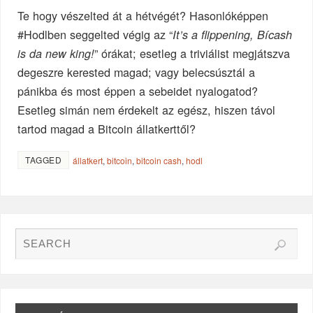
Te hogy vészelted át a hétvégét? Hasonlóképpen
#Hodlben seggelted végig az “
It’s a flippening, Bícash
” órákat; esetleg a triviálist megjátszva
is da new king!
degeszre kerested magad; vagy belecsúsztál a
pánikba és most éppen a sebeidet nyalogatod?
Esetleg simán nem érdekelt az egész, hiszen távol
tartod magad a Bitcoin állatkerttől?
TAGGED
állatkert
,
bitcoin
,
bitcoin cash
,
hodl