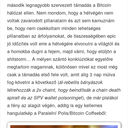
második legnagyobb szervezett támadás a Bitcoin
hálózat ellen. Nem mondom, hogy a hétvégén nem
voltak zavarodott pillanataim és azt sem kamuznám
be, hogy nem csekkoltam minden lehetséges
pillanatban az árfolyamokat, de összességében epic
jó időzítés volt erre a hétvégére elvonulni a világtól és
a homokba dugni a fejem, majd várni, hogy elüljön a
shitstorm… A mélyen szántó konklúziókat egyelőre
megtartom magamnak, különösen mivel ez most még
csak a támadás első fele volt, amit alig 3 nap múlva
fog követni a következő (
ál-rebellis bányászok
létrehozzák a 2x chaint, hogy beindítsák a chain death
), de már pislákol
spiralt és az SPV wallet poisoninget
a fény az alagút végén, addig is egy kellemes
hangulatkép a Paralelní Polis/Bitcoin Coffeeből: