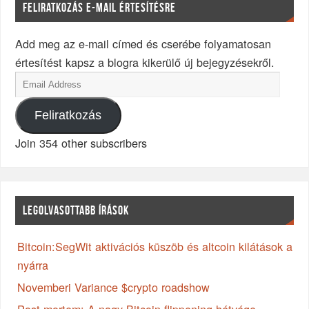
FELIRATKOZÁS E-MAIL ÉRTESÍTÉSRE
Add meg az e-mail címed és cserébe folyamatosan
értesítést kapsz a blogra kikerülő új bejegyzésekről.
Feliratkozás
Join 354 other subscribers
LEGOLVASOTTABB ÍRÁSOK
Bitcoin:SegWit aktivációs küszöb és altcoin kilátások a
nyárra
Novemberi Variance $crypto roadshow
Post-mortem: A nagy Bitcoin flippening hétvége