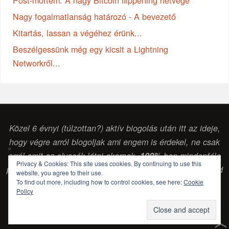
Nagy fogalmatlanság határozó - A bevezető
Kitartás, lassan a végéhez érünk...
Beszélgessünk még egy kicsit a Lightning
Networkről...
Közel 6 évnyi (túlzottan?) aktív blogolás után itt az ideje,
hogy végre arról blogoljak ami engem is érdekel, ne csak
arról amit az olvasók látni akarnak.
100%
-ban mindenféle
Privacy & Cookies: This site uses cookies. By continuing to use this
pénzintézettől vagy egyéb vállalkozástól független szabad
website, you agree to their use.
gondolkodású (
sokszor laikus, de legalább
) érdeklődő
To find out more, including how to control cookies, see here:
Cookie
Policy
blog. (Csabai Csaba, blogger...)
POWERED BY
PARABOLA
&
WORDPRESS.