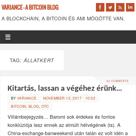
VARIANCE - A BITCOIN BLOG
A BLOCKCHAIN, A BITCOIN ÉS AMI MÖGÖTTE VAN.
TAG:
ÁLLATKERT
82 COMMENTS
Kitartás, lassan a végéhez érünk…
BY
VARIANCE
NOVEMBER 13, 2017 - 10:02
BITCOIN
,
BLOG
,
OTC
Villámbejegyzés… Baromi sok érdekes és fontos
konklúziója lesz ennek az elmúlt hétvégének (is). A
China-exchange-banweekend után talán ez volt idén a