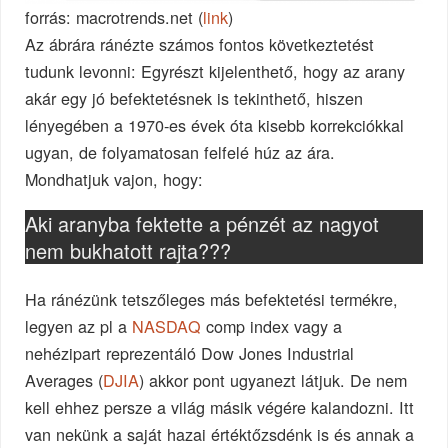
forrás: macrotrends.net (
link
)
Az ábrára ránézte számos fontos következtetést
tudunk levonni: Egyrészt kijelenthető, hogy az arany
akár egy jó befektetésnek is tekinthető, hiszen
lényegében a 1970-es évek óta kisebb korrekciókkal
ugyan, de folyamatosan felfelé húz az ára.
Mondhatjuk vajon, hogy:
Aki aranyba fektette a pénzét az nagyot
nem bukhatott rajta???
Ha ránézünk tetszőleges más befektetési termékre,
legyen az pl a
NASDAQ
comp index vagy a
nehézipart reprezentáló Dow Jones Industrial
Averages (
DJIA
) akkor pont ugyanezt látjuk. De nem
kell ehhez persze a világ másik végére kalandozni. Itt
van nekünk a saját hazai értéktőzsdénk is és annak a