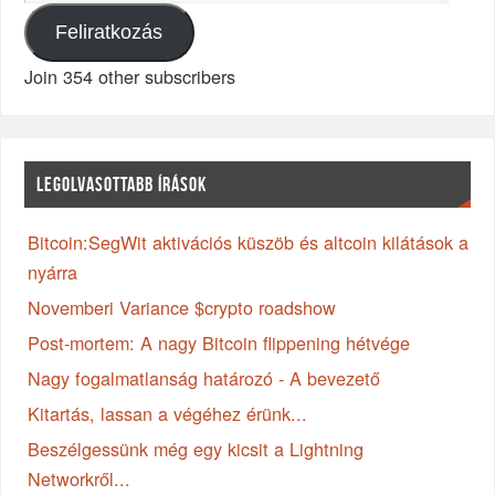
Feliratkozás
Join 354 other subscribers
LEGOLVASOTTABB ÍRÁSOK
Bitcoin:SegWit aktivációs küszöb és altcoin kilátások a
nyárra
Novemberi Variance $crypto roadshow
Post-mortem: A nagy Bitcoin flippening hétvége
Nagy fogalmatlanság határozó - A bevezető
Kitartás, lassan a végéhez érünk...
Beszélgessünk még egy kicsit a Lightning
Networkről...