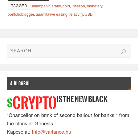
TAGGED
állampapír
,
arany
,
gold
,
inflation
,
monetary
,
portfolioblogger
,
quantitative easing
,
relativity
,
USD
A BLOGRÓL
IS THE NEW BLACK
CRYPTO
$
"Chancellor on brink of second bailout for banks." from
the block of Genesis.
Kapcsolat:
info@variance.hu