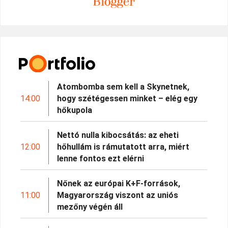
Atombomba sem kell a Skynetnek,
14:00
hogy szétégessen minket – elég egy
hőkupola
Nettó nulla kibocsátás: az eheti
12:00
hőhullám is rámutatott arra, miért
lenne fontos ezt elérni
Nőnek az európai K+F-források,
11:00
Magyarország viszont az uniós
mezőny végén áll