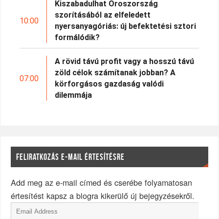
Kiszabadulhat Oroszország
szorításából az elfeledett
10:00
nyersanyagóriás: új befektetési sztori
formálódik?
A rövid távú profit vagy a hosszú távú
zöld célok számítanak jobban? A
07:00
körforgásos gazdaság valódi
dilemmája
FELIRATKOZÁS E-MAIL ÉRTESÍTÉSRE
Add meg az e-mail címed és cserébe folyamatosan
értesítést kapsz a blogra kikerülő új bejegyzésekről.