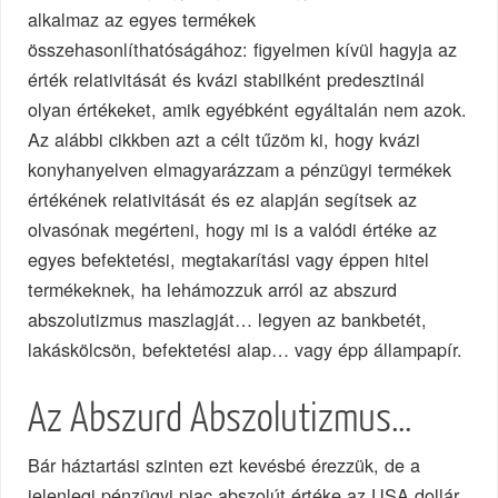
alkalmaz az egyes termékek
összehasonlíthatóságához: figyelmen kívül hagyja az
érték relativitását és kvázi stabilként predesztinál
olyan értékeket, amik egyébként egyáltalán nem azok.
Az alábbi cikkben azt a célt tűzöm ki, hogy kvázi
konyhanyelven elmagyarázzam a pénzügyi termékek
értékének relativitását és ez alapján segítsek az
olvasónak megérteni, hogy mi is a valódi értéke az
egyes befektetési, megtakarítási vagy éppen hitel
termékeknek, ha lehámozzuk arról az abszurd
abszolutizmus maszlagját… legyen az bankbetét,
lakáskölcsön, befektetési alap… vagy épp állampapír.
Az Abszurd Abszolutizmus…
Bár háztartási szinten ezt kevésbé érezzük, de a
jelenlegi pénzügyi piac abszolút értéke az USA dollár.