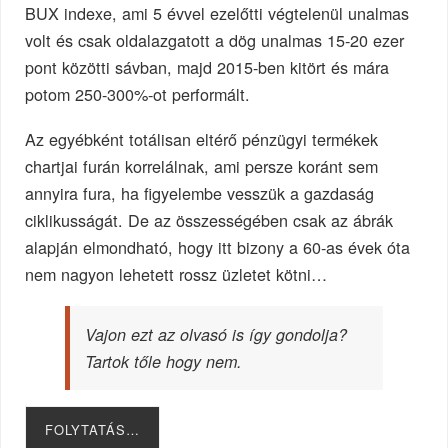
BUX indexe, ami 5 évvel ezelőtti végtelenül unalmas
volt és csak oldalazgatott a dög unalmas 15-20 ezer
pont közötti sávban, majd 2015-ben kitört és mára
potom 250-300%-ot performált.
Az egyébként totálisan eltérő pénzügyi termékek
chartjai furán korrelálnak, ami persze koránt sem
annyira fura, ha figyelembe vesszük a gazdaság
ciklikusságát. De az összességében csak az ábrák
alapján elmondható, hogy itt bizony a 60-as évek óta
nem nagyon lehetett rossz üzletet kötni…
Vajon ezt az olvasó is így gondolja?
Tartok tőle hogy nem.
FOLYTATÁS…