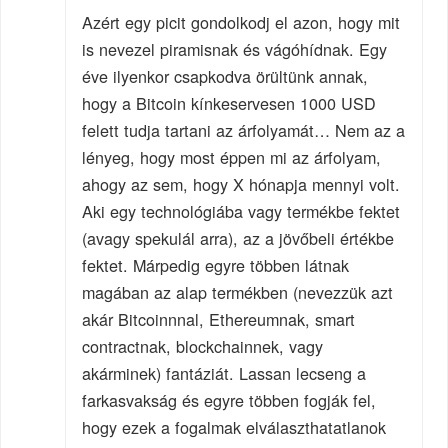
Azért egy picit gondolkodj el azon, hogy mit
is nevezel piramisnak és vágóhídnak. Egy
éve ilyenkor csapkodva örültünk annak,
hogy a Bitcoin kínkeservesen 1000 USD
felett tudja tartani az árfolyamát… Nem az a
lényeg, hogy most éppen mi az árfolyam,
ahogy az sem, hogy X hónapja mennyi volt.
Aki egy technológiába vagy termékbe fektet
(avagy spekulál arra), az a jövőbeli értékbe
fektet. Márpedig egyre többen látnak
magában az alap termékben (nevezzük azt
akár Bitcoinnnal, Ethereumnak, smart
contractnak, blockchainnek, vagy
akárminek) fantáziát. Lassan lecseng a
farkasvakság és egyre többen fogják fel,
hogy ezek a fogalmak elválaszthatatlanok