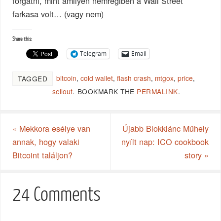
forgatni, mint amilyen nemrégiben a Wall Street
farkasa volt… (vagy nem)
Share this:
Telegram
Email
bitcoin
,
cold wallet
,
flash crash
,
mtgox
,
price
,
TAGGED
sellout
.
BOOKMARK THE
PERMALINK
.
«
Mekkora esélye van
Újabb Blokklánc Műhely
annak, hogy valaki
nyílt nap: ICO cookbook
Bitcoint találjon?
story
»
24 Comments