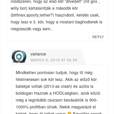
módszeren, hogy az első kör “átverjeit” (mt gox ,
willy bot) kártalanitják a második kör
(bitfinex,spoofy,tether?) hasznából, kérdés csak,
hogy lesz e 3. kör, hogy a mostani baghodlerek is
megússzák vagy sem..
REPLY
variance
MARCH 8, 2018 AT 06:28
Mindketten pontosan tudjuk, hogy itt még
félelmetesen sok kör lesz. Akik az előző kör
balekjai voltak (2013-as crash) és azóta is
boldogan hisznek a HODLségben, azok közül
még a leginkább csúcson bevásárlók is 900-
1000% profitban ülnek. Nekik magyarázd el
kérlek, hogy át lettek verve
Egyelőre ennek