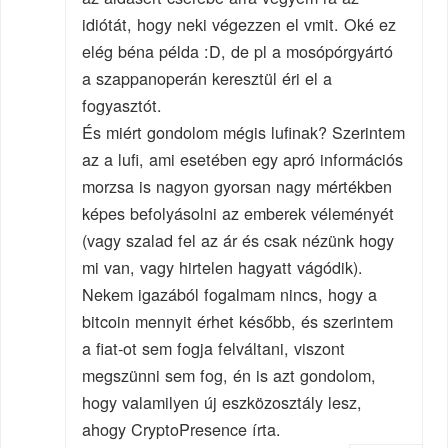
idiótát, hogy neki végezzen el vmit. Oké ez
elég béna példa :D, de pl a mosópórgyártó
a szappanoperán keresztül éri el a
fogyasztót.
És miért gondolom mégis lufinak? Szerintem
az a lufi, ami esetében egy apró információs
morzsa is nagyon gyorsan nagy mértékben
képes befolyásolni az emberek véleményét
(vagy szalad fel az ár és csak nézünk hogy
mi van, vagy hirtelen hagyatt vágódik).
Nekem igazából fogalmam nincs, hogy a
bitcoin mennyit érhet később, és szerintem
a fiat-ot sem fogja felváltani, viszont
megszünni sem fog, én is azt gondolom,
hogy valamilyen új eszközosztály lesz,
ahogy CryptoPresence írta.