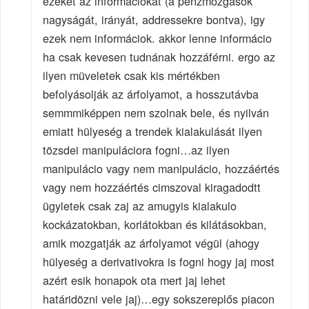
ezeket az informáciokat (a pénzmozgások
nagyságát, irányát, addressekre bontva), igy
ezek nem informáciok. akkor lenne informácio
ha csak kevesen tudnának hozzáférni. ergo az
ilyen müveletek csak kis mértékben
befolyásolják az árfolyamot, a hosszutávba
semmmiképpen nem szolnak bele, és nyilván
emiatt hülyeség a trendek kialakulását ilyen
tözsdei manipuláciora fogni…az ilyen
manipulácio vagy nem manipulácio, hozzáértés
vagy nem hozzáértés cimszoval kiragadodtt
ügyletek csak zaj az amugyis kialakulo
kockázatokban, korlátokban és kilátásokban,
amik mozgatják az árfolyamot végül (ahogy
hülyeség a derivativokra is fogni hogy jaj most
azért esik honapok ota mert jaj lehet
határidözni vele jaj)…egy sokszereplős piacon