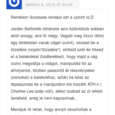
MARCH 8, 2018 AT 04:06
Remélem Scorsese rendezi ezt a sztorit is:D
Jordan Belforték története sem különbözik sokban
attól amúgy, ami itt megy. Vegyél meg (hozz létre)
egy értéktelen vacak céget (coint), vezesd be a
tözsdére (crypto”tözsdére”), shilleld szét és hitesd
el a balekokkal (hodlerekkel), hogy majd a cég
(coin) megváltja a világot, manipuláld fel az
árfolyamot, közben passzold át részvényeket
(coinokat) a balekokhoz, aztán ha kész az
átpasszolás és a manipulátor kör kiszállt ATH-n (
Charlee Lee szép volt), akkor szabad az út lefelé.
Ismételd, amig le nem kapcsolnak.
Mondjuk itt lehet, hogy annyit okosítottak a