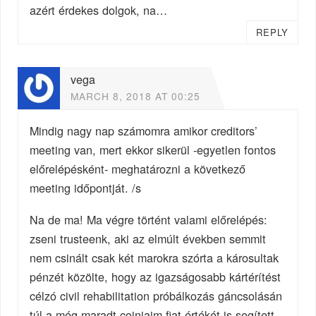
azért érdekes dolgok, na…
REPLY
vega
MARCH 8, 2018 AT 00:25
Mindig nagy nap számomra amikor creditors’
meeting van, mert ekkor sikerül -egyetlen fontos
előrelépésként- meghatározni a következő
meeting időpontját. /s
Na de ma! Ma végre történt valami előrelépés:
zseni trusteenk, aki az elmúlt években semmit
nem csinált csak két marokra szórta a károsultak
pénzét közölte, hogy az igazságosabb kártérítést
célzó civil rehabilitation próbálkozás gáncsolásán
túl a még maradt coinjaim fiat értékét is segített