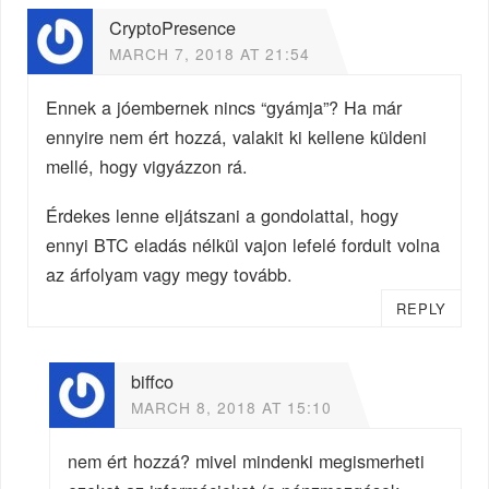
CryptoPresence
MARCH 7, 2018 AT 21:54
Ennek a jóembernek nincs “gyámja”? Ha már
ennyire nem ért hozzá, valakit ki kellene küldeni
mellé, hogy vigyázzon rá.
Érdekes lenne eljátszani a gondolattal, hogy
ennyi BTC eladás nélkül vajon lefelé fordult volna
az árfolyam vagy megy tovább.
REPLY
biffco
MARCH 8, 2018 AT 15:10
nem ért hozzá? mivel mindenki megismerheti