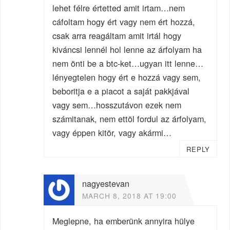
lehet félre értetted amit irtam…nem
cáfoltam hogy ért vagy nem ért hozzá,
csak arra reagáltam amit irtál hogy
kiváncsi lennél hol lenne az árfolyam ha
nem önti be a btc-ket…ugyan itt lenne…
lényegtelen hogy ért e hozzá vagy sem,
beboritja e a piacot a saját pakkjával
vagy sem…hosszutávon ezek nem
számitanak, nem ettöl fordul az árfolyam,
vagy éppen kitör, vagy akármi…
REPLY
nagyestevan
MARCH 8, 2018 AT 19:00
Meglepne, ha emberünk annyira hülye