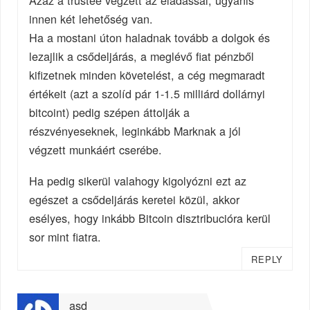
Azaz a trustee végzett az eladással, ugyanis
innen két lehetőség van.
Ha a mostani úton haladnak tovább a dolgok és
lezajlik a csődeljárás, a meglévő fiat pénzből
kifizetnek minden követelést, a cég megmaradt
értékeit (azt a szolíd pár 1-1.5 milliárd dollárnyi
bitcoint) pedig szépen áttolják a
részvényeseknek, leginkább Marknak a jól
végzett munkáért cserébe.
Ha pedig sikerül valahogy kigolyózni ezt az
egészet a csődeljárás keretei közül, akkor
esélyes, hogy inkább Bitcoin disztribucióra kerül
sor mint fiatra.
REPLY
asd