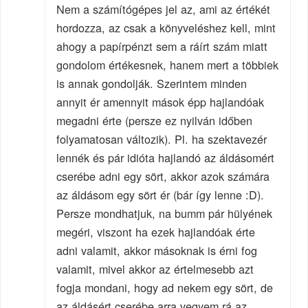
Nem a számítógépes jel az, ami az értékét
hordozza, az csak a könyveléshez kell, mint
ahogy a papírpénzt sem a ráírt szám miatt
gondolom értékesnek, hanem mert a többiek
is annak gondolják. Szerintem minden
annyit ér amennyit mások épp hajlandóak
megadni érte (persze ez nyilván időben
folyamatosan változik). Pl. ha szektavezér
lennék és pár idióta hajlandó az áldásomért
cserébe adni egy sört, akkor azok számára
az áldásom egy sört ér (bár így lenne :D).
Persze mondhatjuk, na bumm pár hülyének
megéri, viszont ha ezek hajlandóak érte
adni valamit, akkor másoknak is érni fog
valamit, mivel akkor az értelmesebb azt
fogja mondani, hogy ad nekem egy sört, de
az áldásért cserébe arra vegyem rá az