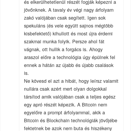
és elkerülhetetlenül részét fogják képezni a
jövőnknek. A tavaly év végi nagy árfolyam
zakó valójában csak segített. Igen sok
spekuláns (és vele együtt sajnos mégtöbb
kisbefektető) kihullott és most újra érdemi
szakmai munka folyik. Persze ahol fát
vágnak, ott hullik a forgács is. Ahogy
araszol előre a technológia úgy épülnek fel
ennek a hátán az újabb és újabb csalások
is.
Ne kövesd el azt a hibát, hogy leírsz valamit
nullára csak azért mert olyan dolgokkal
társítod amik valójában csak a teljes egész
egy apró részét képezik. A Bitcoin nem
egyelőre a prompt árfolyammal, akik a
Bitcoin és Blockchain technológiák jövőjébe
fektetnek be azok nem buta és hiszékeny