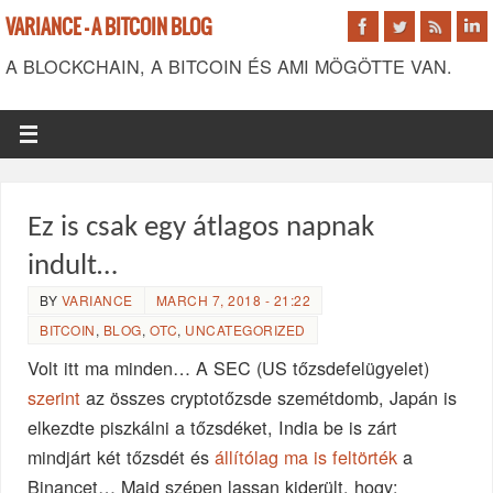
VARIANCE - A BITCOIN BLOG
A BLOCKCHAIN, A BITCOIN ÉS AMI MÖGÖTTE VAN.
Ez is csak egy átlagos napnak
indult…
BY
VARIANCE
MARCH 7, 2018 - 21:22
BITCOIN
,
BLOG
,
OTC
,
UNCATEGORIZED
Volt itt ma minden… A SEC (US tőzsdefelügyelet)
szerint
az összes cryptotőzsde szemétdomb, Japán is
elkezdte piszkálni a tőzsdéket, India be is zárt
mindjárt két tőzsdét és
állítólag ma is feltörték
a
Binancet… Majd szépen lassan kiderült, hogy: