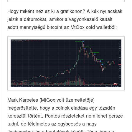
Hogy miként néz ez ki a grafikonon? A kék nyilacskák
jelzik a dátumokat, amikor a vagyonkezelő kiutalt
adott mennyiségű bitcoint az MtGox cold walletből:
Mark Karpeles (MtGox volt üzemeltetője)
megerősítette, hogy a coinok eladása egy tőzsdén
keresztül történt. Pontos részleteket nem lehet persze
tudni, de félelmetes az egybeesés a nagy
flashcrashek és a beutalások között. Tény, hogy a