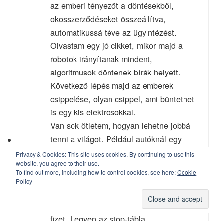
az emberi tényezőt a döntésekből,
okosszerződéseket összeállítva,
automatikussá téve az ügyintézést.
Olvastam egy jó cikket, mikor majd a
robotok irányítanak mindent,
algoritmusok döntenek bírák helyett.
Következő lépés majd az emberek
csippelése, olyan csippel, ami büntethet
is egy kis elektrosokkal.
Van sok ötletem, hogyan lehetne jobbá
tenni a világot. Például autóknál egy
GPS -es követőrendszer az autókba, ami
Privacy & Cookies: This site uses cookies. By continuing to use this
website, you agree to their use.
csak teli bankkártyával indul,
To find out more, including how to control cookies, see here:
Cookie
szabálysértés esetén automatikusan
Policy
leveszi a büntetést. Nem lenne szükség
közlekedési rendőrökre, aki hibázott,
fizet. Legyen az stop-tábla,