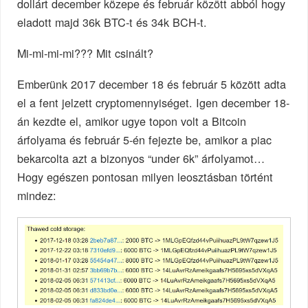
dollárt december közepe és február között abból hogy
eladott majd 36k BTC-t és 34k BCH-t.
Mi-mi-mi-mi??? Mit csinált?
Emberünk 2017 december 18 és február 5 között adta
el a fent jelzett cryptomennyiséget. Igen december 18-
án kezdte el, amikor ugye topon volt a Bitcoin
árfolyama és február 5-én fejezte be, amikor a piac
bekarcolta azt a bizonyos “under 6k” árfolyamot…
Hogy egészen pontosan milyen leosztásban történt
mindez: