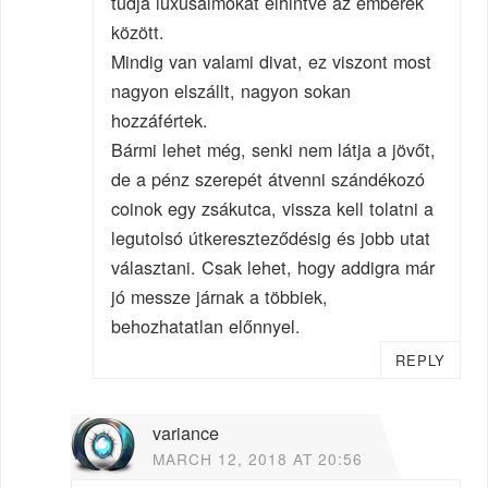
tudja luxusálmokat elhintve az emberek
között.
Mindig van valami divat, ez viszont most
nagyon elszállt, nagyon sokan
hozzáfértek.
Bármi lehet még, senki nem látja a jövőt,
de a pénz szerepét átvenni szándékozó
coinok egy zsákutca, vissza kell tolatni a
legutolsó útkereszteződésig és jobb utat
választani. Csak lehet, hogy addigra már
jó messze járnak a többiek,
behozhatatlan előnnyel.
REPLY
variance
MARCH 12, 2018 AT 20:56