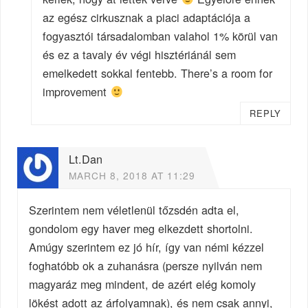
az egész cirkusznak a piaci adaptációja a
fogyasztói társadalomban valahol 1% körül van
és ez a tavaly év végi hisztériánál sem
emelkedett sokkal fentebb. There’s a room for
improvement
REPLY
Lt.Dan
MARCH 8, 2018 AT 11:29
Szerintem nem véletlenül tőzsdén adta el,
gondolom egy haver meg elkezdett shortolni.
Amúgy szerintem ez jó hír, így van némi kézzel
foghatóbb ok a zuhanásra (persze nyilván nem
magyaráz meg mindent, de azért elég komoly
lökést adott az árfolyamnak), és nem csak annyi,