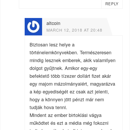
REPLY
altcoin
MARCH 12, 2018 AT 20:48
Biztosan lesz helye a
történelemkönyvekben. Természeresen
mindig lesznek emberek, akik valamilyen
dolgot gyűjtnek. Amikor egy-egy
befektető több tízezer dollárt fizet akár
egy majom mázolmányaiért, magyarázva
a kép egyediségét ez csak azt jelenti,
hogy a könnyen jött pénzt már nem
tudják hova tenni.
Mindent az ember birtoklási vágya
működtet és ezt a média még fokozni