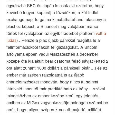
egyrészt a SEC és Japán is csak azt szeretné, hogy
kevésbé legyen kupleráj a tőzsdéken, a két indiai
exchange napi forgalma kimutathatatlanul alacsony a
piachoz képest, a Binancet meg valójában ma se
törték fel (valójában az egyik traderbot-platform
volt a
ludas
) . Persze a piac újabb pánikkal reagálta le a
félinformációkból tákolt féligazságokat. A Bitcoin
árfolyama éppen vadul visszateszteli a december
közepe óta kialakult bear csatorna felső sávját (értsd 2
óra alatt zuhant 1000 dollárt a pániksell okán…) és az
ember már szépen rajzolgatná is az újabb
chartelemzéseket mondván, hogy nincs itt semmi
látnivaló innentől már prediktálható az irány… szóval
mindeközben az ember kezébe kerül egy jelentés,
amiben az MtGox vagyonkezelője boldogan számol be
arról, hogy milyen szépen keresett majd fél milliárd