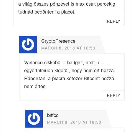
a világ összes pénzével is max csak percekig
tudnád bedönteni a piacot.
REPLY
CryptoPresence
MARCH 8, 2018 AT 16:53
Variance cikkéből – ha igaz, amit ír –
egyértelműen kiderül, hogy nem ért hozzá.
Ráborítani a piacra kétezer Bitcoint hozzá
nem értés.
REPLY
biffco
MARCH 8, 2018 AT 18:58