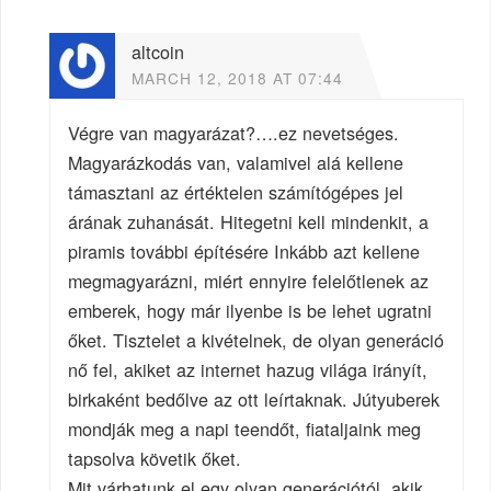
altcoin
MARCH 12, 2018 AT 07:44
Végre van magyarázat?….ez nevetséges.
Magyarázkodás van, valamivel alá kellene
támasztani az értéktelen számítógépes jel
árának zuhanását. Hitegetni kell mindenkit, a
piramis további építésére Inkább azt kellene
megmagyarázni, miért ennyire felelőtlenek az
emberek, hogy már ilyenbe is be lehet ugratni
őket. Tisztelet a kivételnek, de olyan generáció
nő fel, akiket az internet hazug világa irányít,
birkaként bedőlve az ott leírtaknak. Jútyuberek
mondják meg a napi teendőt, fiataljaink meg
tapsolva követik őket.
Mit várhatunk el egy olyan generációtól, akik