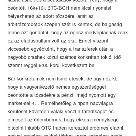
beöntött 16k+16k BTC/BCH nem kicsi nyomást
helyezhetett az adott tőzsdére, amit az
arbitrázsrobotok szépen szét is kentek, de balgaság
lenne azt gondolni, hogy az egész medvepiacnak csak
ez az eladáshullám volt az oka. Ennél viszont
viccesebb egyébként, hogy a transzferek után a
nagyobb crashek közül számos konkrétan tokiói idő
szerint reggel 9:00 körül következett be.
Bár konkrétumok nem ismeretesek, de úgy néz ki,
hogy a vagyonkezelő nemes egyszerűséggel
beöntötte a tőzsdékre a pénzt, majd nyomott egy
market-sell-t… Remélhetőleg a riport napvilágra
kerülését követően valaki veszi a fáradtságot és
elmeséli az úriembernek, hogy ekkora mennyiségű
bitcoint inkább OTC traden keresztül érdemes eladni,
amivel egyrészt sokkal többet keres, másrészt pedig