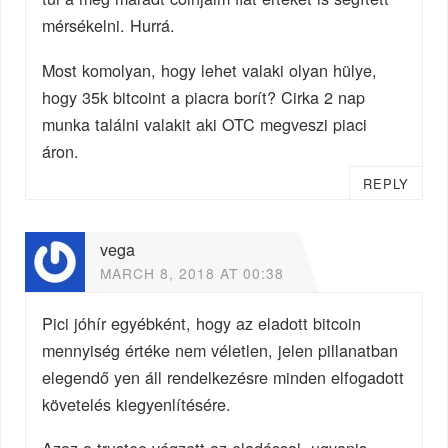
mérsékelni. Hurrá.
Most komolyan, hogy lehet valaki olyan hülye,
hogy 35k bitcoint a piacra borít? Cirka 2 nap
munka találni valakit aki OTC megveszi piaci
áron.
REPLY
vega
MARCH 8, 2018 AT 00:38
Pici jóhír egyébként, hogy az eladott bitcoin
mennyiség értéke nem véletlen, jelen pillanatban
elegendő yen áll rendelkezésre minden elfogadott
követelés kiegyenlítésére.