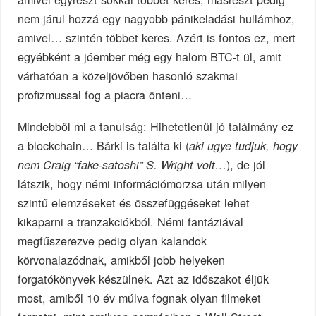
nem járul hozzá egy nagyobb pánikeladási hullámhoz,
amivel… szintén többet keres. Azért is fontos ez, mert
egyébként a jóember még egy halom BTC-t ül, amit
várhatóan a közeljövőben hasonló szakmai
profizmussal fog a piacra önteni…
Mindebből mi a tanulság: Hihetetlenül jó találmány ez
a blockchain… Bárki is találta ki (
aki ugye tudjuk, hogy
), de jól
nem Craig “fake-satoshi” S. Wright volt…
látszik, hogy némi információmorzsa után milyen
szintű elemzéseket és összefüggéseket lehet
kikaparni a tranzakciókból. Némi fantáziával
megfűszerezve pedig olyan kalandok
körvonalazódnak, amikből jobb helyeken
forgatókönyvek készülnek. Azt az időszakot éljük
most, amiből 10 év múlva fognak olyan filmeket