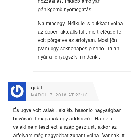
hozzáállás. Inkább amolyan
pánikgomb nyomogatás.
Na mindegy. Nélküle is pukkadt volna
az éppen aktuális lufi, mert eléggé fel
volt pörgetve az árfolyam. Most jön
(van) egy sokhónapos pihenő. Talán
nyárra lenyugszik mindenki.
qubit
MARCH 7, 2018 AT 23:16
És ugye volt valaki, aki kb. hasonló nagyságban
bevásárolt magának egy addressre. Ha ez a
valaki nem teszi ezt a szép gesztust, akkor az
árfolyam még nagyobbat zuhant volna. Vannak itt