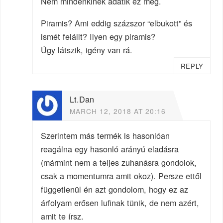
Nem mindenkinek adatik ez meg.
Piramis? Ami eddig százszor “elbukott” és
ismét felállt? Ilyen egy piramis?
Úgy látszik, igény van rá.
REPLY
Lt.Dan
MARCH 12, 2018 AT 20:16
Szerintem más termék is hasonlóan
reagálna egy hasonló arányú eladásra
(mármint nem a teljes zuhanásra gondolok,
csak a momentumra amit okoz). Persze ettől
függetlenül én azt gondolom, hogy ez az
árfolyam erősen lufinak tünik, de nem azért,
amit te írsz.