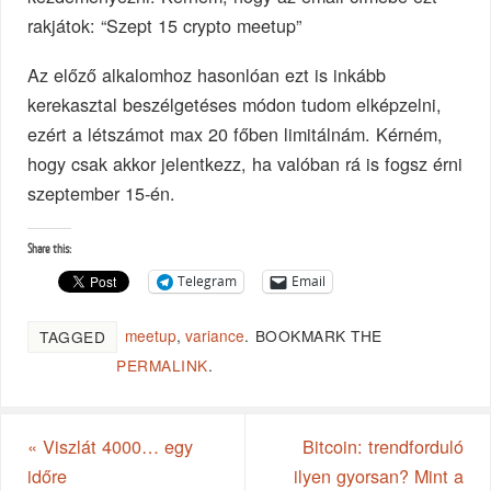
rakjátok: “Szept 15 crypto meetup”
Az előző alkalomhoz hasonlóan ezt is inkább
kerekasztal beszélgetéses módon tudom elképzelni,
ezért a létszámot max 20 főben limitálnám. Kérném,
hogy csak akkor jelentkezz, ha valóban rá is fogsz érni
szeptember 15-én.
Share this:
Telegram
Email
meetup
,
variance
.
BOOKMARK THE
TAGGED
PERMALINK
.
«
Viszlát 4000… egy
Bitcoin: trendforduló
időre
ilyen gyorsan? Mint a