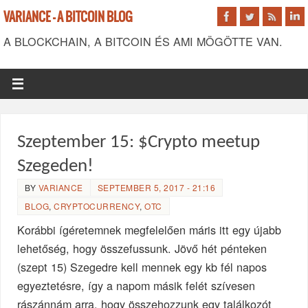
VARIANCE - A BITCOIN BLOG
A BLOCKCHAIN, A BITCOIN ÉS AMI MÖGÖTTE VAN.
Szeptember 15: $Crypto meetup
Szegeden!
BY
VARIANCE
SEPTEMBER 5, 2017 - 21:16
BLOG
,
CRYPTOCURRENCY
,
OTC
Korábbi ígéretemnek megfelelően máris itt egy újabb
lehetőség, hogy összefussunk. Jövő hét pénteken
(szept 15) Szegedre kell mennek egy kb fél napos
egyeztetésre, így a napom másik felét szívesen
rászánnám arra, hogy összehozzunk egy találkozót