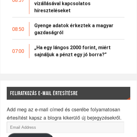
08:57
vízállásával kapcsolatos
híreszteléseket
Gyenge adatok érkeztek a magyar
08:50
gazdaságról
„Ha egy lángos 2000 forint, miért
07:00
sajnáljuk a pénzt egy jó borra?”
FELIRATKOZÁS E-MAIL ÉRTESÍTÉSRE
Add meg az e-mail címed és cserébe folyamatosan
értesítést kapsz a blogra kikerülő új bejegyzésekről.