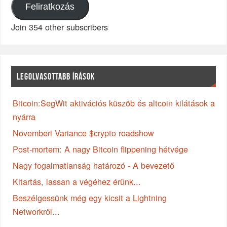
Feliratkozás
Join 354 other subscribers
LEGOLVASOTTABB ÍRÁSOK
Bitcoin:SegWit aktivációs küszöb és altcoin kilátások a
nyárra
Novemberi Variance $crypto roadshow
Post-mortem: A nagy Bitcoin flippening hétvége
Nagy fogalmatlanság határozó - A bevezető
Kitartás, lassan a végéhez érünk...
Beszélgessünk még egy kicsit a Lightning
Networkről...