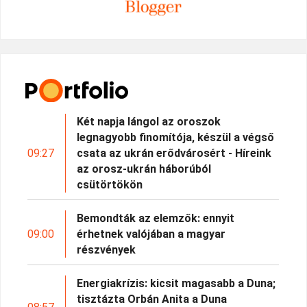
Két napja lángol az oroszok
legnagyobb finomítója, készül a végső
09:27
csata az ukrán erődvárosért - Híreink
az orosz-ukrán háborúból
csütörtökön
Bemondták az elemzők: ennyit
09:00
érhetnek valójában a magyar
részvények
Energiakrízis: kicsit magasabb a Duna;
tisztázta Orbán Anita a Duna