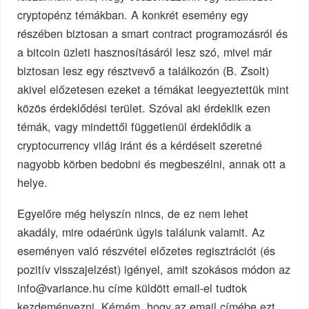
cryptopénz témákban. A konkrét esemény egy
részében biztosan a smart contract programozásról és
a bitcoin üzleti hasznosításáról lesz szó, mivel már
biztosan lesz egy résztvevő a találkozón (B. Zsolt)
akivel előzetesen ezeket a témákat leegyeztettük mint
közös érdeklődési terület. Szóval aki érdeklik ezen
témák, vagy mindettől függetlenül érdeklődik a
cryptocurrency világ iránt és a kérdéseit szeretné
nagyobb körben bedobni és megbeszélni, annak ott a
helye.
Egyelőre még helyszín nincs, de ez nem lehet
akadály, mire odaérünk úgyis találunk valamit. Az
eseményen való részvétel előzetes regisztrációt (és
pozitív visszajelzést) igényel, amit szokásos módon az
info@variance.hu
címe küldött email-el tudtok
kezdeményezni. Kérném, hogy az email címébe ezt