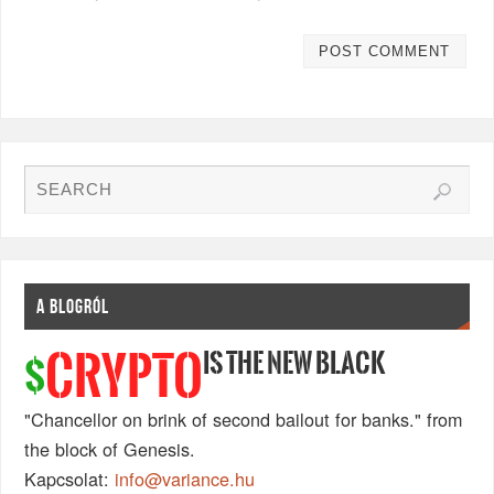
A BLOGRÓL
IS THE NEW BLACK
CRYPTO
$
"Chancellor on brink of second bailout for banks." from
the block of Genesis.
Kapcsolat:
info@variance.hu