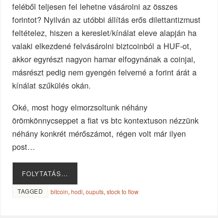
feléből teljesen fel lehetne vásárolni az összes
forintot? Nyilván az utóbbi állítás erős dilettantizmust
feltételez, hiszen a kereslet/kínálat eleve alapján ha
valaki elkezdené felvásárolni biztcoinból a HUF-ot,
akkor egyrészt nagyon hamar elfogynának a coinjai,
másrészt pedig nem gyengén felverné a forint árát a
kínálat szűkülés okán.
Oké, most hogy elmorzsoltunk néhány
örömkönnycseppet a fiat vs btc kontextuson nézzünk
néhány konkrét mérőszámot, régen volt már ilyen
post…
FOLYTATÁS…
TAGGED
bitcoin
,
hodl
,
ouputs
,
stock to flow