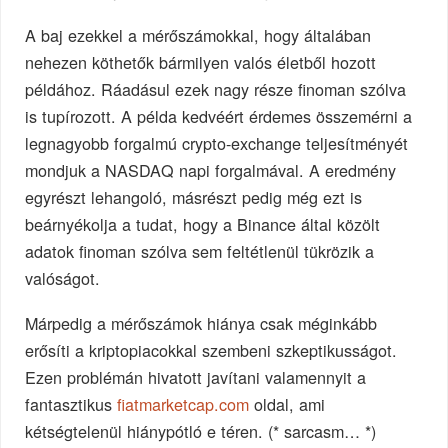
A baj ezekkel a mérőszámokkal, hogy általában
nehezen köthetők bármilyen valós életből hozott
példához. Ráadásul ezek nagy része finoman szólva
is tupírozott. A példa kedvéért érdemes összemérni a
legnagyobb forgalmú crypto-exchange teljesítményét
mondjuk a NASDAQ napi forgalmával. A eredmény
egyrészt lehangoló, másrészt pedig még ezt is
beárnyékolja a tudat, hogy a Binance által közölt
adatok finoman szólva sem feltétlenül tükrözik a
valóságot.
Márpedig a mérőszámok hiánya csak méginkább
erősíti a kriptopiacokkal szembeni szkeptikusságot.
Ezen problémán hivatott javítani valamennyit a
fantasztikus
fiatmarketcap.com
oldal, ami
kétségtelenül hiánypótló e téren. (* sarcasm… *)