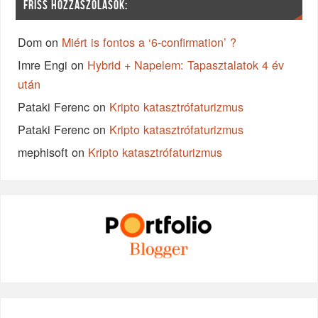
FRISS HOZZÁSZÓLÁSOK:
Dom
on
Miért is fontos a ‘6-confirmation’ ?
Imre Engi
on
Hybrid + Napelem: Tapasztalatok 4 év
után
Pataki Ferenc
on
Kripto katasztrófaturizmus
Pataki Ferenc
on
Kripto katasztrófaturizmus
mephisoft
on
Kripto katasztrófaturizmus