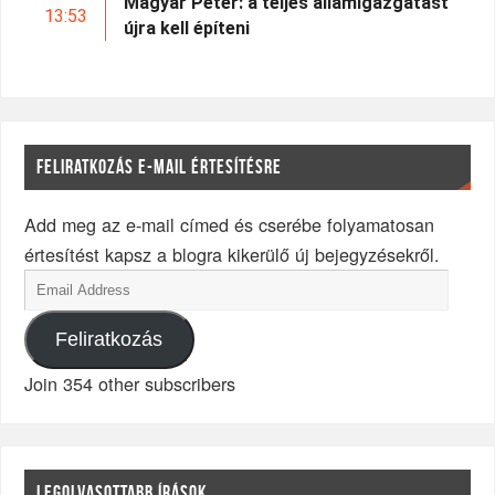
Magyar Péter: a teljes államigazgatást
13:53
újra kell építeni
FELIRATKOZÁS E-MAIL ÉRTESÍTÉSRE
Add meg az e-mail címed és cserébe folyamatosan
értesítést kapsz a blogra kikerülő új bejegyzésekről.
Feliratkozás
Join 354 other subscribers
LEGOLVASOTTABB ÍRÁSOK