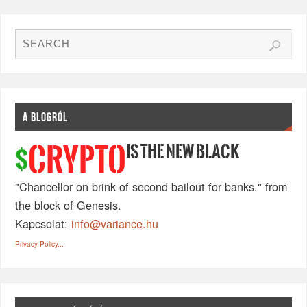
A BLOGRÓL
IS THE NEW BLACK
CRYPTO
$
"Chancellor on brink of second bailout for banks." from
the block of Genesis.
Kapcsolat:
info@variance.hu
Privacy Policy...