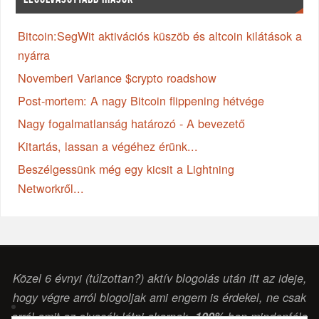
Bitcoin:SegWit aktivációs küszöb és altcoin kilátások a
nyárra
Novemberi Variance $crypto roadshow
Post-mortem: A nagy Bitcoin flippening hétvége
Nagy fogalmatlanság határozó - A bevezető
Kitartás, lassan a végéhez érünk...
Beszélgessünk még egy kicsit a Lightning
Networkről...
Közel 6 évnyi (túlzottan?) aktív blogolás után itt az ideje,
hogy végre arról blogoljak ami engem is érdekel, ne csak
arról amit az olvasók látni akarnak.
100%
-ban mindenféle