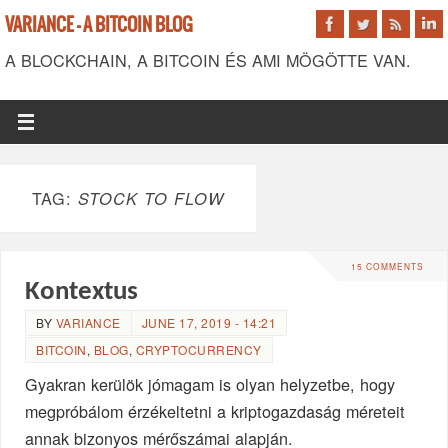
VARIANCE - A BITCOIN BLOG
A BLOCKCHAIN, A BITCOIN ÉS AMI MÖGÖTTE VAN.
TAG:
STOCK TO FLOW
15 COMMENTS
Kontextus
BY
VARIANCE
JUNE 17, 2019 - 14:21
BITCOIN
,
BLOG
,
CRYPTOCURRENCY
Gyakran kerülök jómagam is olyan helyzetbe, hogy
megpróbálom érzékeltetni a kriptogazdaság méreteit
annak bizonyos mérőszámai alapján.