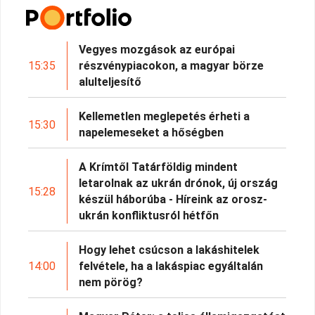
Vegyes mozgások az európai
15:35
részvénypiacokon, a magyar börze
alulteljesítő
Kellemetlen meglepetés érheti a
15:30
napelemeseket a hőségben
A Krímtől Tatárföldig mindent
letarolnak az ukrán drónok, új ország
15:28
készül háborúba - Híreink az orosz-
ukrán konfliktusról hétfőn
Hogy lehet csúcson a lakáshitelek
14:00
felvétele, ha a lakáspiac egyáltalán
nem pörög?