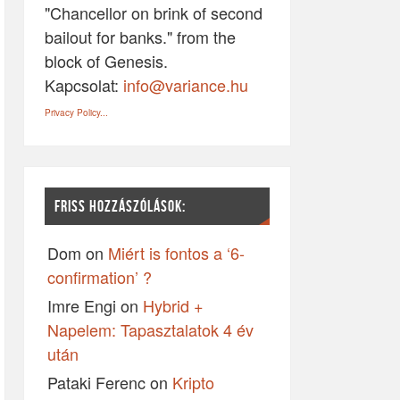
"Chancellor on brink of second
bailout for banks." from the
block of Genesis.
Kapcsolat:
info@variance.hu
Privacy Policy...
FRISS HOZZÁSZÓLÁSOK:
Dom
on
Miért is fontos a ‘6-
confirmation’ ?
Imre Engi
on
Hybrid +
Napelem: Tapasztalatok 4 év
után
Pataki Ferenc
on
Kripto