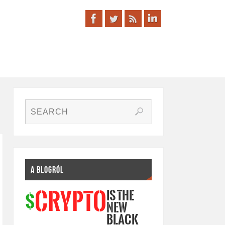
A BLOGRÓL
IS THE
CRYPTO
$
NEW
BLACK