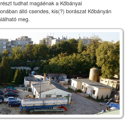
a részt tudhat magáénak a Kőbányai
jdonában álló csendes, kis(?) borászat Kőbányán
alálható meg.