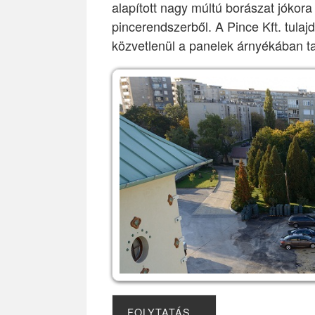
alapított nagy múltú borászat jókor
pincerendszerből. A Pince Kft. tula
közvetlenül a panelek árnyékában t
FOLYTATÁS…