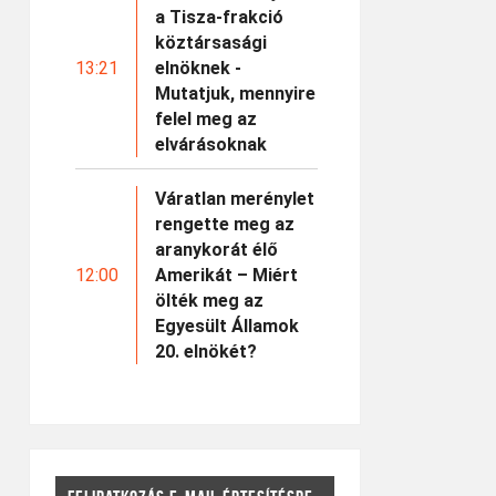
a Tisza-frakció
köztársasági
13:21
elnöknek -
Mutatjuk, mennyire
felel meg az
elvárásoknak
Váratlan merénylet
rengette meg az
aranykorát élő
12:00
Amerikát – Miért
ölték meg az
Egyesült Államok
20. elnökét?