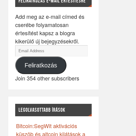
FELIRATKOZÁS E-MAIL ÉRTESÍTÉSRE
Add meg az e-mail címed és
cserébe folyamatosan
értesítést kapsz a blogra
kikerülő új bejegyzésekről.
Feliratkozás
Join 354 other subscribers
LEGOLVASOTTABB ÍRÁSOK
Bitcoin:SegWit aktivációs
küszöb és altcoin kilátások a