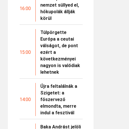
nemzet süllyed el,
16:00
hőkupolák állják
körül
Túlpörgette
Európa a ceutai
válságot, de pont
15:00
ezért a
következményei
nagyon is valódiak
lehetnek
Újra feltalálnák a
Szigetet: a
14:00
főszervező
elmondta, merre
indul a fesztivál
Baka Andrást jelöli