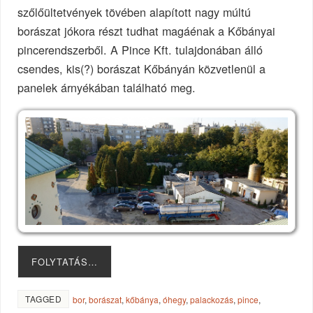
szőlőültetvények tövében alapított nagy múltú
borászat jókora részt tudhat magáénak a Kőbányai
pincerendszerből. A Pince Kft. tulajdonában álló
csendes, kis(?) borászat Kőbányán közvetlenül a
panelek árnyékában található meg.
FOLYTATÁS…
TAGGED
bor
,
borászat
,
kőbánya
,
óhegy
,
palackozás
,
pince
,