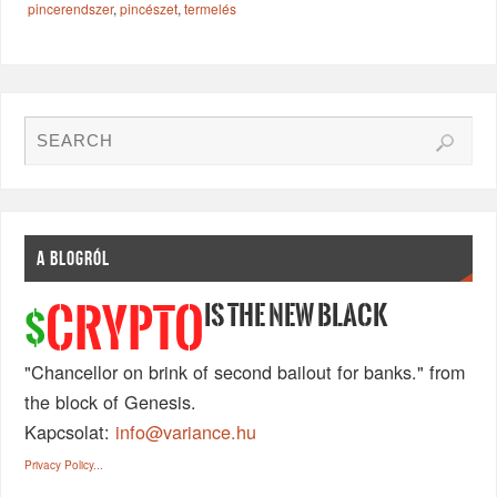
pincerendszer
,
pincészet
,
termelés
A BLOGRÓL
IS THE NEW BLACK
CRYPTO
$
"Chancellor on brink of second bailout for banks." from
the block of Genesis.
Kapcsolat:
info@variance.hu
Privacy Policy...