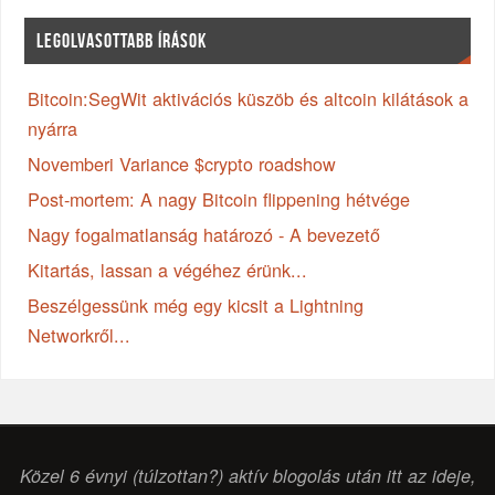
LEGOLVASOTTABB ÍRÁSOK
Bitcoin:SegWit aktivációs küszöb és altcoin kilátások a
nyárra
Novemberi Variance $crypto roadshow
Post-mortem: A nagy Bitcoin flippening hétvége
Nagy fogalmatlanság határozó - A bevezető
Kitartás, lassan a végéhez érünk...
Beszélgessünk még egy kicsit a Lightning
Networkről...
Közel 6 évnyi (túlzottan?) aktív blogolás után itt az ideje,