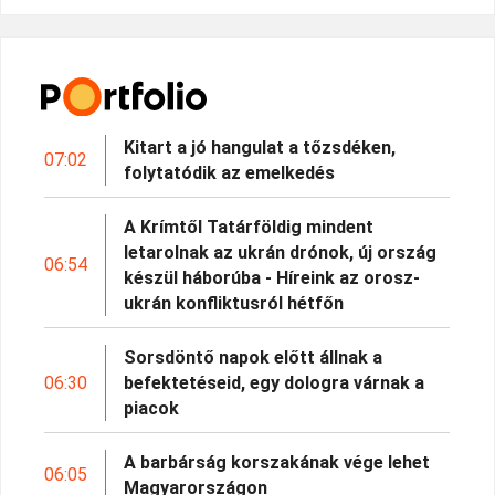
Kitart a jó hangulat a tőzsdéken,
07:02
folytatódik az emelkedés
A Krímtől Tatárföldig mindent
letarolnak az ukrán drónok, új ország
06:54
készül háborúba - Híreink az orosz-
ukrán konfliktusról hétfőn
Sorsdöntő napok előtt állnak a
06:30
befektetéseid, egy dologra várnak a
piacok
A barbárság korszakának vége lehet
06:05
Magyarországon