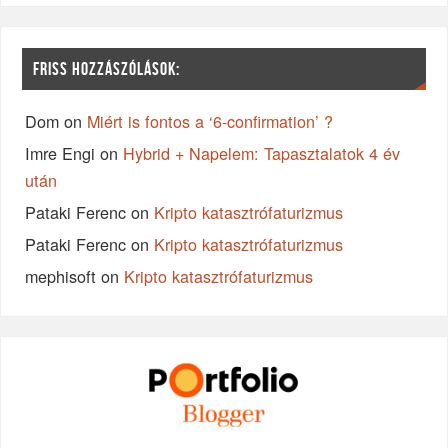
FRISS HOZZÁSZÓLÁSOK:
Dom
on
Miért is fontos a ‘6-confirmation’ ?
Imre Engi
on
Hybrid + Napelem: Tapasztalatok 4 év
után
Pataki Ferenc
on
Kripto katasztrófaturizmus
Pataki Ferenc
on
Kripto katasztrófaturizmus
mephisoft
on
Kripto katasztrófaturizmus