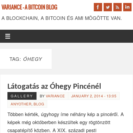
VARIANCE - A BITCOIN BLOG
A BLOCKCHAIN, A BITCOIN ÉS AMI MÖGÖTTE VAN.
TAG:
ÓHEGY
Látogatás az Óhegy Pincénél
GALLERY
BY
VARIANCE
JANUARY 2, 2014 - 13:05
ANYOTHER
,
BLOG
Többen kérték, úgyhogy íme néhány kép a pincéről. A
képek még októberben készültek egy rögtönzött
csapatépítő közben. A XIX. századi pesti