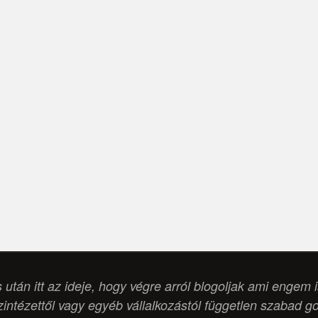
s után itt az ideje, hogy végre arról blogoljak ami engem 
intézettől vagy egyéb vállalkozástól független szabad g