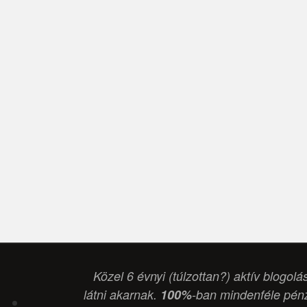
Közel 6 évnyi (túlzottan?) aktív blogolá
látni akarnak.
100%
-ban mindenféle pénz