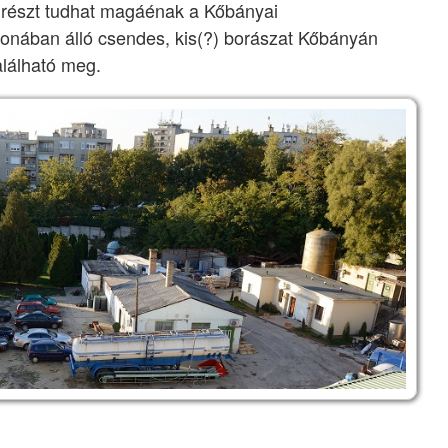
a részt tudhat magáénak a Kőbányai
jdonában álló csendes, kis(?) borászat Kőbányán
alálható meg.