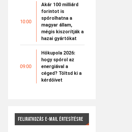
Akár 100 milliárd
forintot is
spórolhatna a
10:00
magyar állam,
mégis kiszorítják a
hazai gyártókat
Hőkupola 2026:
hogy spórol az
09:00
energiával a
céged? Töltsd ki a
kérdőívet
FELIRATKOZÁS E-MAIL ÉRTESÍTÉSRE