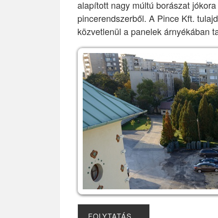
alapított nagy múltú borászat jókor
pincerendszerből. A Pince Kft. tula
közvetlenül a panelek árnyékában t
FOLYTATÁS…