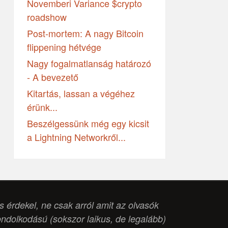
Novemberi Variance $crypto
roadshow
Post-mortem: A nagy Bitcoin
flippening hétvége
Nagy fogalmatlanság határozó
- A bevezető
Kitartás, lassan a végéhez
érünk...
Beszélgessünk még egy kicsit
a Lightning Networkről...
is érdekel, ne csak arról amit az olvasók
ondolkodású (
sokszor laikus, de legalább
)