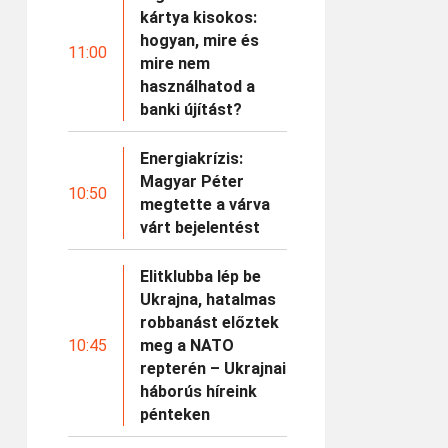
kártya kisokos:
hogyan, mire és
11:00
mire nem
használhatod a
banki újítást?
Energiakrízis:
Magyar Péter
10:50
megtette a várva
várt bejelentést
Elitklubba lép be
Ukrajna, hatalmas
robbanást előztek
10:45
meg a NATO
repterén – Ukrajnai
háborús híreink
pénteken