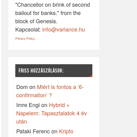
"Chancellor on brink of second
bailout for banks." from the
block of Genesis.
Kapcsolat:
info@variance.hu
Privacy Policy...
FRISS HOZZÁSZÓLÁSOK:
Dom
on
Miért is fontos a ‘6-
confirmation’ ?
Imre Engi
on
Hybrid +
Napelem: Tapasztalatok 4 év
után
Pataki Ferenc
on
Kripto