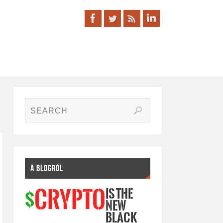
A BLOGRÓL
IS THE
CRYPTO
$
NEW
BLACK