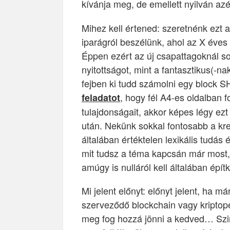
kívánja meg, de emellett nyilván azér
Mihez kell értened: szeretnénk ezt 
iparágról beszélünk, ahol az X éve
Éppen ezért az új csapattagoknál so
nyitottságot, mint a fantasztikus(-n
fejben ki tudd számolni egy block 
, hogy fél A4-es oldalban 
feladatot
tulajdonságait, akkor képes légy ez
után. Nekünk sokkal fontosabb a kre
általában értéktelen lexikális tudás 
mit tudsz a téma kapcsán már most,
amúgy is nulláról kell általában építk
Mi jelent előnyt: előnyt jelent, ha 
szerveződő blockchain vagy kriptop
meg fog hozzá jönni a kedved… Szinté