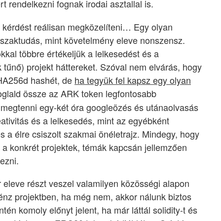
t rendelkezni fognak irodai asztallal is.
a kérdést reálisan megközelíteni… Egy olyan
s szaktudás, mint követelmény eleve nonszensz.
kkal többre értékeljük a lelkesedést és a
ak tűnő) projekt háttereket. Szóval nem elvárás, hogy
SHA256d hashét, de
ha tegyük fel kapsz egy olyan
foglald össze az ARK token legfontosabb
t megtenni egy-két óra googleözés és utánaolvasás
ativitás és a lelkesedés, mint az egyébként
és a élre csiszolt szakmai önéletrajz. Mindegy, hogy
 a konkrét projektek, témák kapcsán jellemzően
ezni.
már eleve részt veszel valamilyen közösségi alapon
énz projektben, ha még nem, akkor nálunk biztos
n komoly előnyt jelent, ha már láttál solidity-t és