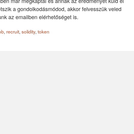
ikkben már megkaptál és annak az eredményét küld el
tetszik a gondolkodásmódod, akkor felvesszük veled
nk az emailben elérhetőséget is.
ob
,
recruit
,
solidity
,
token