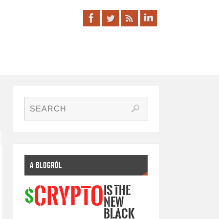
A BLOGRÓL
IS THE
CRYPTO
$
NEW
BLACK