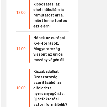
kibocsátás: az
eheti hőhullám is
12:00
rámutatott arra,
miért lenne fontos
ezt elérni
Nőnek az európai
K+F-források,
11:00
Magyarország
viszont az uniós
mezőny végén áll
Kiszabadulhat
Oroszország
szorításából az
10:00
elfeledett
nyersanyagóriás:
új befektetési
sztori formálódik?