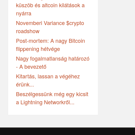
küszöb és altcoin kilátások a
nyárra
Novemberi Variance $crypto
roadshow
Post-mortem: A nagy Bitcoin
flippening hétvége
Nagy fogalmatlanság határozó
- A bevezető
Kitartás, lassan a végéhez
érünk...
Beszélgessünk még egy kicsit
a Lightning Networkről...