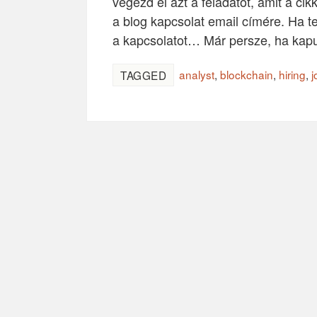
végezd el azt a feladatot, amit a c
a blog kapcsolat email címére. Ha 
a kapcsolatot… Már persze, ha kapu
analyst
,
blockchain
,
hiring
,
j
TAGGED