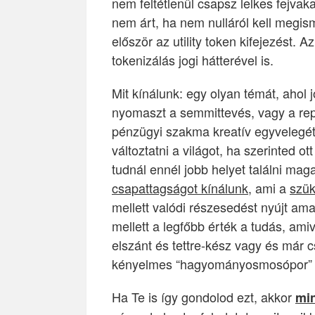
nem feltétlenül csapsz lelkes fejva
nem árt, ha nem nulláról kell megi
először az utility token kifejezést.
tokenizálás jogi hátterével is.
Mit kínálunk: egy olyan témát, ahol 
nyomaszt a semmittevés, vagy a repe
pénzügyi szakma kreatív egyvelegét
változtatni a világot, ha szerinted o
tudnál ennél jobb helyet találni ma
csapattagságot kínálunk
, ami a
szük
mellett valódi részesedést nyújt ama
mellett a legfőbb érték a tudás, am
elszánt és tettre-kész vagy és már cs
kényelmes “hagyományosmosópor” ál
Ha Te is így gondolod ezt, akkor
min