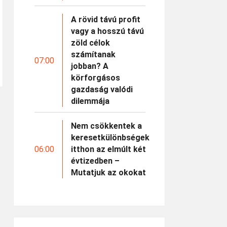
A rövid távú profit
vagy a hosszú távú
zöld célok
számítanak
07:00
jobban? A
körforgásos
gazdaság valódi
dilemmája
Nem csökkentek a
keresetkülönbségek
06:00
itthon az elmúlt két
évtizedben –
Mutatjuk az okokat