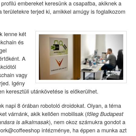
 profilú embereket keresünk a csapatba, akiknek a
 területekre terjed ki, amikkel amúgy is foglalkozom
k lenne két
ckchain és
gel
rtőként. A
kciótól
kchain vagy
rjed. Igény
n keresztüli utánkövetése is előkerülhet.
k napi 8 órában robotoló droidokat. Olyan, a téma
ket várnánk, akik kellően mobilisak (
főleg Budapest
), nem okoz számukra gondot a
anásra is alkalmasak
rk@coffeeshop intézménye, ha éppen a munka azt