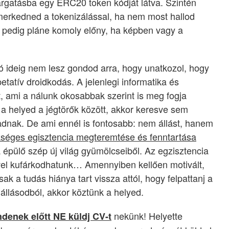
kargatásba egy ERC20 token kódját látva. Szintén
smerkedned a tokenizálással, ha nem most hallod
 Az pedig pláne komoly előny, ha képben vagy a
jó ideig nem lesz gondod arra, hogy unatkozol, hogy
tatív droidkodás. A jelenlegi informatika és
, ami a nálunk okosabbak szerint is meg fogja
tt a helyed a jégtörők között, akkor keresve sem
gadnak. De ami ennél is fontosabb: nem állást, hanem
séges egisztencia megteremtése és fenntartása
 épülő szép új világ gyümölcseiből. Az egzisztencia
ivel kufárkodhatunk… Amennyiben kellően motivált,
ak a tudás hiánya tart vissza attól, hogy felpattanj a
lásodból, akkor köztünk a helyed.
nekünk! Helyette
denek előtt NE küldj CV-t