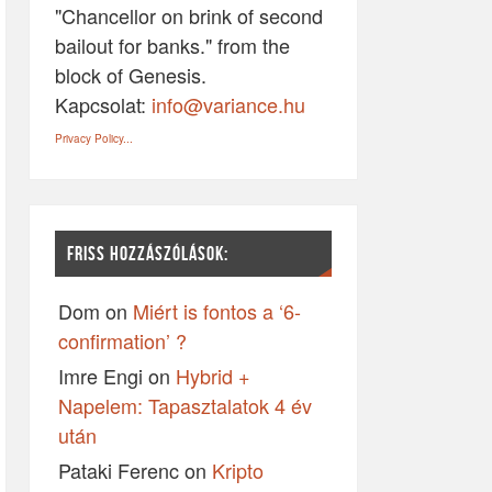
"Chancellor on brink of second
bailout for banks." from the
block of Genesis.
Kapcsolat:
info@variance.hu
Privacy Policy...
FRISS HOZZÁSZÓLÁSOK:
Dom
on
Miért is fontos a ‘6-
confirmation’ ?
Imre Engi
on
Hybrid +
Napelem: Tapasztalatok 4 év
után
Pataki Ferenc
on
Kripto