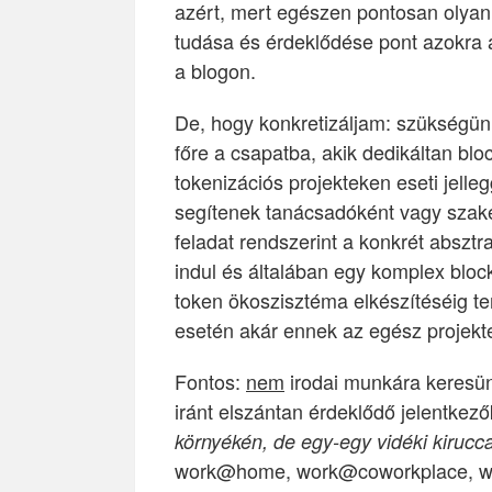
azért, mert egészen pontosan olyan
tudása és érdeklődése pont azokra a
a blogon.
De, hogy konkretizáljam: szükségün
főre a csapatba, akik dedikáltan blo
tokenizációs projekteken eseti jelleg
segítenek tanácsadóként vagy szaké
feladat rendszerint a konkrét absztra
indul és általában egy komplex bloc
token ökoszisztéma elkészítéséig te
esetén akár ennek az egész projekte
Fontos:
nem
irodai munkára keresün
iránt elszántan érdeklődő jelentkező
környékén, de egy-egy vidéki kirucc
work@home, work@coworkplace, wo