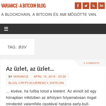
VARIANCE - A BITCOIN BLOG
A BLOCKCHAIN, A BITCOIN ÉS AMI MÖGÖTTE VAN.
TAG:
BSV
9 COMMENTS
Az üzlet, az üzlet…
BY
VARIANCE
APRIL 15, 2019 - 20:30
BLOG
,
CRYPTOCURRENCY
,
SHITCOIN
… kivéve, ha fullba tolod a kretént. Az elmúlt bő egy
hónapban miközben az árfolyam folyamatosan riogat
mindenkit valamiféle csodával határos early-bull-