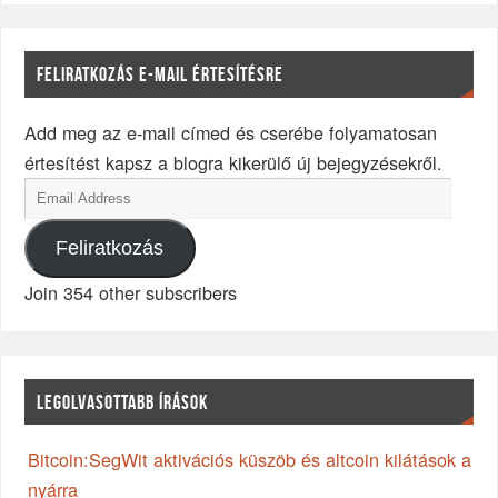
FELIRATKOZÁS E-MAIL ÉRTESÍTÉSRE
Add meg az e-mail címed és cserébe folyamatosan
értesítést kapsz a blogra kikerülő új bejegyzésekről.
Feliratkozás
Join 354 other subscribers
LEGOLVASOTTABB ÍRÁSOK
Bitcoin:SegWit aktivációs küszöb és altcoin kilátások a
nyárra