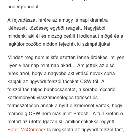
undergroundot.
A fejvadászat hírére az amúgy is napi drámára
kiéhezett közösség egyből reagált. Nagyjából
mindenki aki él és mozog beállt Hodlonaut mögé és a
legkülönbözőbb módon fejezték ki szimpátijukat.
Mindez még nem is kifejezetten lenne érdekes, milyen
ilyen vihar nap mint nap akad… Ám jöttek az első
hírek arról, hogy a nagyobb aktivitású nevek sorra
kapják az ügyvédi felszólításokat CSW-től. A
felszólítás teljes bűnbocsánatot, a korábbi ócsárló
közlemények visszamenőleges törlését és
természetesen annak a nyílt elismerését várták, hogy
márpedig CSW nem más mint Satoshi. A full-kretén-o-
metert az ütötte igazán ki, amikor sokakkal együtt
Peter McCormack
is megkapta az ügyvédi felszólítást,