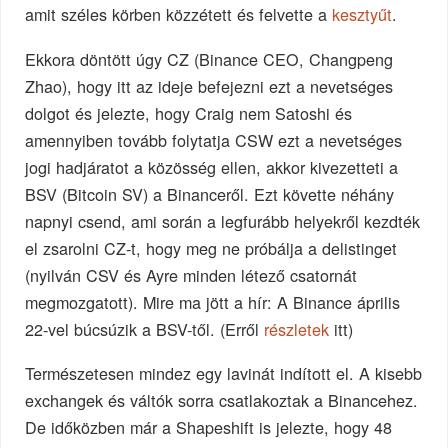
amit széles körben közzétett és felvette a
kesztyűt
.
Ekkora döntött úgy CZ (Binance CEO, Changpeng
Zhao), hogy itt az ideje befejezni ezt a nevetséges
dolgot és jelezte, hogy Craig nem Satoshi és
amennyiben tovább folytatja CSW ezt a nevetséges
jogi hadjáratot a közösség ellen, akkor kivezetteti a
BSV (Bitcoin SV) a Binanceről. Ezt követte néhány
napnyi csend, ami során a legfurább helyekről kezdték
el zsarolni CZ-t, hogy meg ne próbálja a delistinget
(nyilván CSV és Ayre minden létező csatornát
megmozgatott). Mire ma jött a hír: A Binance április
22-vel búcsúzik a BSV-től. (Erről
részletek
itt)
Természetesen mindez egy lavinát indított el. A kisebb
exchangek és váltók sorra csatlakoztak a Binancehez.
De időközben már a Shapeshift is jelezte, hogy 48