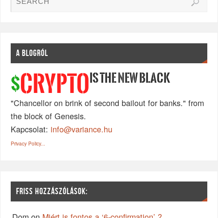
A BLOGRÓL
IS THE NEW BLACK
CRYPTO
$
"Chancellor on brink of second bailout for banks." from
the block of Genesis.
Kapcsolat:
info@variance.hu
Privacy Policy...
FRISS HOZZÁSZÓLÁSOK:
Dom
on
Miért is fontos a ‘6-confirmation’ ?