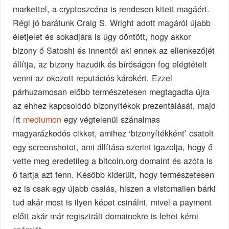
markettel, a cryptoszcéna is rendesen kitett magáért.
Régi jó barátunk Craig S. Wright adott magáról újabb
életjelet és sokadjára is úgy döntött, hogy akkor
bizony ő Satoshi és innentől aki ennek az ellenkezőjét
állítja, az bizony hazudik és bíróságon fog elégtételt
venni az okozott reputációs károkért. Ezzel
párhuzamosan előbb természetesen megtagadta újra
az ehhez kapcsolódó bizonyítékok prezentálását, majd
írt
mediumon
egy végtelenül szánalmas
magyarázkodós cikket, amihez ‘bizonyítékként’ csatolt
egy screenshotot, ami állítása szerint igazolja, hogy ő
vette meg eredetileg a bitcoin.org domaint és azóta is
ő tartja azt fenn. Később kiderült, hogy természetesen
ez is csak egy újabb csalás, hiszen a vistomailen bárki
tud akár most is ilyen képet csinálni, mivel a payment
előtt akár már regisztrált domainekre is lehet kérni