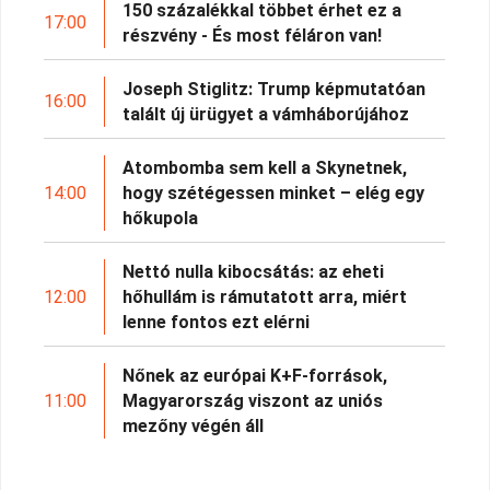
150 százalékkal többet érhet ez a
17:00
részvény - És most féláron van!
Joseph Stiglitz: Trump képmutatóan
16:00
talált új ürügyet a vámháborújához
Atombomba sem kell a Skynetnek,
14:00
hogy szétégessen minket – elég egy
hőkupola
Nettó nulla kibocsátás: az eheti
12:00
hőhullám is rámutatott arra, miért
lenne fontos ezt elérni
Nőnek az európai K+F-források,
11:00
Magyarország viszont az uniós
mezőny végén áll