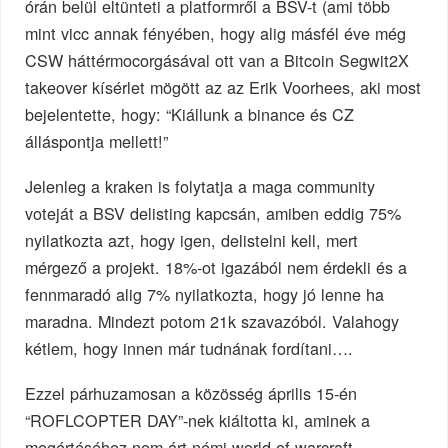
órán belül eltünteti a platformről a BSV-t (ami több
mint vicc annak fényében, hogy alig másfél éve még
CSW háttérmocorgásával ott van a Bitcoin Segwit2X
takeover kísérlet mögött az az Erik Voorhees, aki most
bejelentette, hogy: “Kiállunk a binance és CZ
álláspontja mellett!”
Jelenleg a kraken is folytatja a maga community
voteját a BSV delisting kapcsán, amiben eddig 75%
nyilatkozta azt, hogy igen, delistelni kell, mert
mérgező a projekt. 18%-ot igazából nem érdekli és a
fennmaradó alig 7% nyilatkozta, hogy jó lenne ha
maradna. Mindezt potom 21k szavazóból. Valahogy
kétlem, hogy innen már tudnának fordítani….
Ezzel párhuzamosan a közösség április 15-én
“ROFLCOPTER DAY”-nek kiáltotta ki, aminek a
megértéséhez nem árt némi world of warcraft