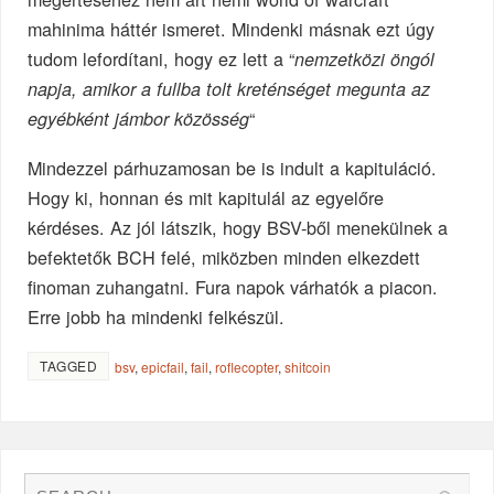
mahinima háttér ismeret. Mindenki másnak ezt úgy
tudom lefordítani, hogy ez lett a “
nemzetközi öngól
napja, amikor a fullba tolt kreténséget megunta az
“
egyébként jámbor közösség
Mindezzel párhuzamosan be is indult a kapituláció.
Hogy ki, honnan és mit kapitulál az egyelőre
kérdéses. Az jól látszik, hogy BSV-ből menekülnek a
befektetők BCH felé, miközben minden elkezdett
finoman zuhangatni. Fura napok várhatók a piacon.
Erre jobb ha mindenki felkészül.
TAGGED
bsv
,
epicfail
,
fail
,
roflecopter
,
shitcoin