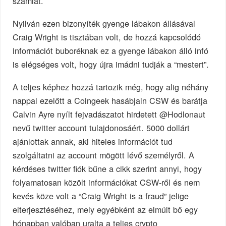
számlát.
Nyilván ezen bizonyíték gyenge lábakon állásával
Craig Wright is tisztában volt, de hozzá kapcsolódó
információt buboréknak ez a gyenge lábakon álló infó
is elégséges volt, hogy újra imádni tudják a “mestert”.
A teljes képhez hozzá tartozik még, hogy alig néhány
nappal ezelőtt a Coingeek hasábjain CSW és barátja
Calvin Ayre nyílt fejvadászatot hirdetett @Hodlonaut
nevű twitter account tulajdonosáért. 5000 dollárt
ajánlottak annak, aki hiteles információt tud
szolgáltatni az account mögött lévő személyről. A
kérdéses twitter fiók bűne a cikk szerint annyi, hogy
folyamatosan közölt információkat CSW-ről és nem
kevés köze volt a “Craig Wright is a fraud” jelige
elterjesztéséhez, mely egyébként az elmúlt bő egy
hónapban valóban uralta a teljes crypto