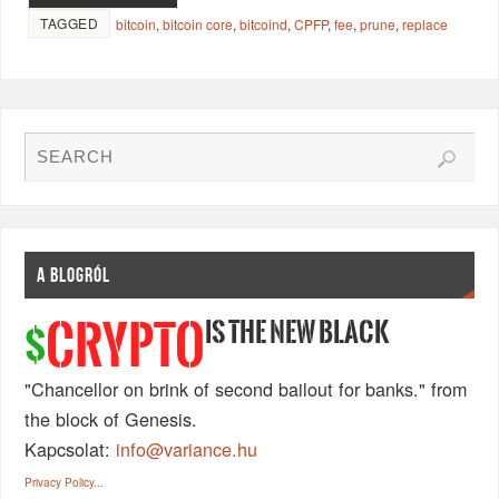
TAGGED
bitcoin
,
bitcoin core
,
bitcoind
,
CPFP
,
fee
,
prune
,
replace
A BLOGRÓL
IS THE NEW BLACK
CRYPTO
$
"Chancellor on brink of second bailout for banks." from
the block of Genesis.
Kapcsolat:
info@variance.hu
Privacy Policy...