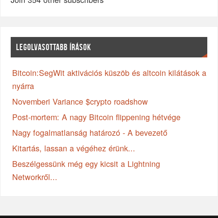
LEGOLVASOTTABB ÍRÁSOK
Bitcoin:SegWit aktivációs küszöb és altcoin kilátások a
nyárra
Novemberi Variance $crypto roadshow
Post-mortem: A nagy Bitcoin flippening hétvége
Nagy fogalmatlanság határozó - A bevezető
Kitartás, lassan a végéhez érünk...
Beszélgessünk még egy kicsit a Lightning
Networkről...