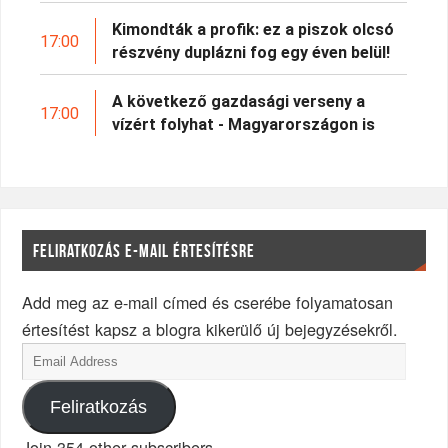
Kimondták a profik: ez a piszok olcsó
17:00
részvény duplázni fog egy éven belül!
A következő gazdasági verseny a
17:00
vízért folyhat - Magyarországon is
FELIRATKOZÁS E-MAIL ÉRTESÍTÉSRE
Add meg az e-mail címed és cserébe folyamatosan
értesítést kapsz a blogra kikerülő új bejegyzésekről.
Feliratkozás
Join 354 other subscribers