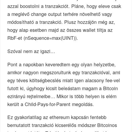
azzal boostolni a tranzakciót. Pláne, hogy eleve csak
a meglévő change output terhére növelhető vagy
módosítható a tranzakció. Plusz hozzájön még az,
hogy alap esetben majd az összes wallet tiltja az
RbF-et (nSequence=max(UINT)).
Szóval nem az igazi…
Pont a napokban keveredtem egy olyan helyzetbe,
amikor nagyon megszorultunk egy tranzakcióval, ami
egy téves költségbecslés miatt igen alacsony fee-vel
futott ki, úgyhogy kicsit beleástam magam a Bitcoin
ezirányú rejtelmeibe… Mikor is több helyen is elém
került a Child-Pays-for-Parent megoldás.
Ez gyakorlatilag az ethereum kapcsán fentebb
bemutatott tranzakció kicserélős módszer Bitcoinos