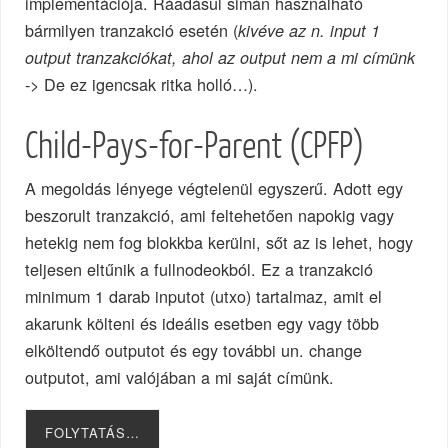
implementációja. Ráadásul simán használható
bármilyen tranzakció esetén (
kivéve az n. input 1
output tranzakciókat, ahol az output nem a mi címünk
-> De ez igencsak ritka holló…).
Child-Pays-for-Parent (CPFP)
A megoldás lényege végtelenül egyszerű. Adott egy
beszorult tranzakció, ami feltehetően napokig vagy
hetekig nem fog blokkba kerülni, sőt az is lehet, hogy
teljesen eltűnik a fullnodeokból. Ez a tranzakció
minimum 1 darab inputot (utxo) tartalmaz, amit el
akarunk költeni és ideális esetben egy vagy több
elköltendő outputot és egy további un. change
outputot, ami valójában a mi saját címünk.
FOLYTATÁS…