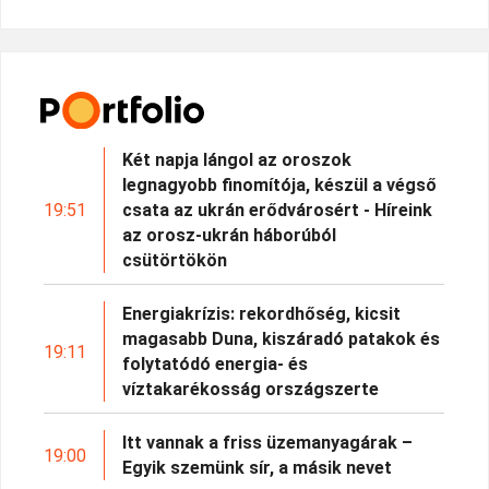
Két napja lángol az oroszok
legnagyobb finomítója, készül a végső
19:51
csata az ukrán erődvárosért - Híreink
az orosz-ukrán háborúból
csütörtökön
Energiakrízis: rekordhőség, kicsit
magasabb Duna, kiszáradó patakok és
19:11
folytatódó energia- és
víztakarékosság országszerte
Itt vannak a friss üzemanyagárak –
19:00
Egyik szemünk sír, a másik nevet