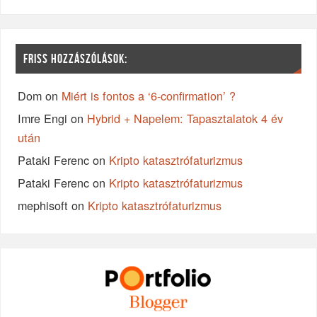
FRISS HOZZÁSZÓLÁSOK:
Dom
on
Miért is fontos a ‘6-confirmation’ ?
Imre Engi
on
Hybrid + Napelem: Tapasztalatok 4 év
után
Pataki Ferenc
on
Kripto katasztrófaturizmus
Pataki Ferenc
on
Kripto katasztrófaturizmus
mephisoft
on
Kripto katasztrófaturizmus