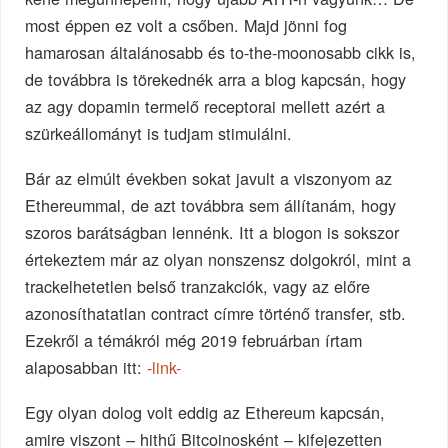
most éppen ez volt a csőben. Majd jönni fog
hamarosan általánosabb és to-the-moonosabb cikk is,
de továbbra is törekednék arra a blog kapcsán, hogy
az agy dopamin termelő receptorai mellett azért a
szürkeállományt is tudjam stimulálni.
Bár az elmúlt években sokat javult a viszonyom az
Ethereummal, de azt továbbra sem állítanám, hogy
szoros barátságban lennénk. Itt a blogon is sokszor
értekeztem már az olyan nonszensz dolgokról, mint a
trackelhetetlen belső tranzakciók, vagy az előre
azonosíthatatlan contract címre történő transfer, stb.
Ezekről a témákról még 2019 februárban írtam
alaposabban itt:
-link-
Egy olyan dolog volt eddig az Ethereum kapcsán,
amire viszont – hithű Bitcoinosként – kifejezetten