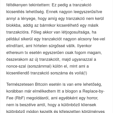
féltékenyen tekintettem: Ez pedig a tranzakció
kicserélés lehetőség. Ennek nagyon leegyszerűsítve
annyi a lényege, hogy amíg egy tranzakció nem kerül
blokkba, addig az bármikor kicserélhető egy másik
tranzakcióra. Főleg akkor van létjogosultsága, ha
például sikerül egy tranzakciót nagyon alcsony fee-vel
elindítani, ami hírtelen sürgőssé válik. Ilyenkor
ethereum tx esetén egyszerűen csak fogom magam,
összerakom az új tranzakciót, majd ugyanazzal a
nonce-szal (sorszámmal) külön el, mint ami a
kicserélendő tranzakció sorszáma és voilá(!)
Természetesen Bitcoin esetén is van erre lehetőség,
korábban már elmélkedtem itt a blogon a Replace-by-
Fee (RbF) megoldásról, ami egyébként egy horror,
nem is beszélve arról, hogy a különböző kliensek
különböző módon kezelik és kifejezetten körülményes