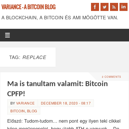
VARIANCE - A BITCOIN BLOG
A BLOCKCHAIN, A BITCOIN ÉS AMI MÖGÖTTE VAN.
TAG:
REPLACE
2 COMMENTS
Ma is tanultam valamit: Bitcoin
CPFP!
BY
VARIANCE
DECEMBER 18, 2020 - 08:17
BITCOIN
,
BLOG
Előszó: Tudom-tudom… nem pont egy ilyen teki cikkel
kéne megünnepelni, hogy újabb ATH-n vagyunk… De