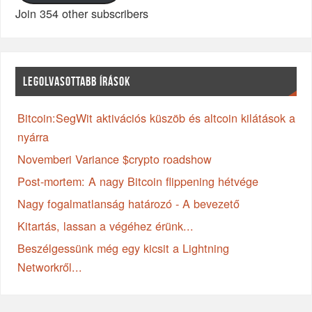
Join 354 other subscribers
LEGOLVASOTTABB ÍRÁSOK
Bitcoin:SegWit aktivációs küszöb és altcoin kilátások a
nyárra
Novemberi Variance $crypto roadshow
Post-mortem: A nagy Bitcoin flippening hétvége
Nagy fogalmatlanság határozó - A bevezető
Kitartás, lassan a végéhez érünk...
Beszélgessünk még egy kicsit a Lightning
Networkről...