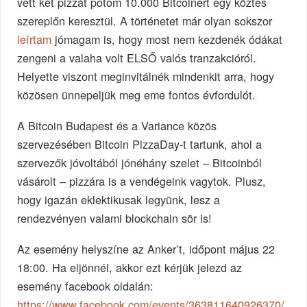
vett két pizzát potom 10.000 Bitcoinért egy köztes
szereplőn keresztül. A történetet már olyan sokszor
leírtam
jómagam is, hogy most nem kezdenék ódákat
zengeni a valaha volt ELSŐ valós tranzakcióról.
Helyette viszont meginvitálnék mindenkit arra, hogy
közösen ünnepeljük meg eme fontos évfordulót.
A Bitcoin Budapest és a Variance közös
szervezésében Bitcoin PizzaDay-t tartunk, ahol a
szervezők jóvoltából jónéhány szelet – Bitcoinból
vásárolt – pizzára is a vendégeink vagytok. Plusz,
hogy igazán eklektikusak legyünk, lesz a
rendezvényen valami blockchain sör is!
Az esemény helyszíne az Anker’t, időpont május 22
18:00. Ha eljönnél, akkor ezt kérjük jelezd az
esemény facebook oldalán:
https://www.facebook.com/events/363811640926370/