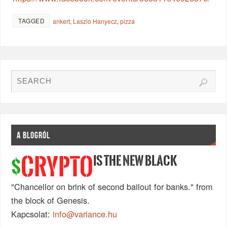
TAGGED
ankert
,
Laszlo Hanyecz
,
pizza
A BLOGRÓL
IS THE NEW BLACK
CRYPTO
$
"Chancellor on brink of second bailout for banks." from
the block of Genesis.
Kapcsolat:
info@variance.hu