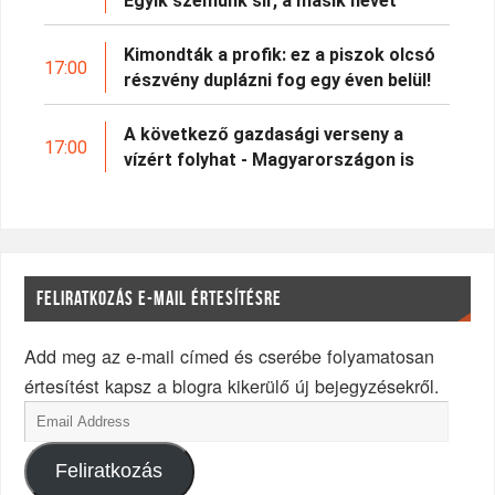
Egyik szemünk sír, a másik nevet
Kimondták a profik: ez a piszok olcsó
17:00
részvény duplázni fog egy éven belül!
A következő gazdasági verseny a
17:00
vízért folyhat - Magyarországon is
FELIRATKOZÁS E-MAIL ÉRTESÍTÉSRE
Add meg az e-mail címed és cserébe folyamatosan
értesítést kapsz a blogra kikerülő új bejegyzésekről.
Feliratkozás