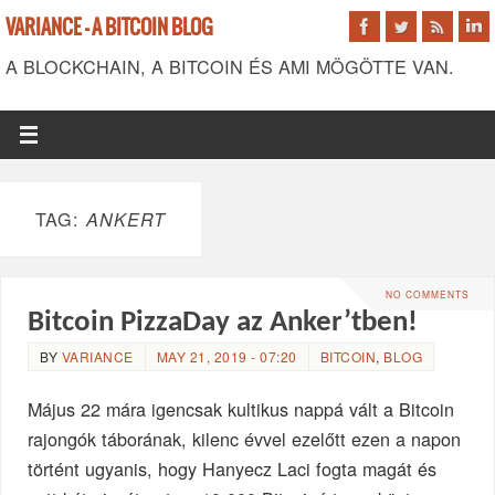
VARIANCE - A BITCOIN BLOG
A BLOCKCHAIN, A BITCOIN ÉS AMI MÖGÖTTE VAN.
TAG:
ANKERT
NO COMMENTS
Bitcoin PizzaDay az Anker’tben!
BY
VARIANCE
MAY 21, 2019 - 07:20
BITCOIN
,
BLOG
Május 22 mára igencsak kultikus nappá vált a Bitcoin
rajongók táborának, kilenc évvel ezelőtt ezen a napon
történt ugyanis, hogy Hanyecz Laci fogta magát és