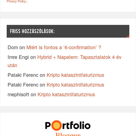
Privacy Policy...
FRISS HOZZÁSZÓLÁSOK:
Dom
on
Miért is fontos a ‘6-confirmation’ ?
Imre Engi
on
Hybrid + Napelem: Tapasztalatok 4 év
után
Pataki Ferenc
on
Kripto katasztrófaturizmus
Pataki Ferenc
on
Kripto katasztrófaturizmus
mephisoft
on
Kripto katasztrófaturizmus