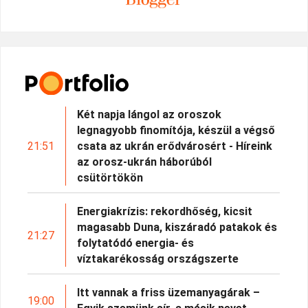
Két napja lángol az oroszok
legnagyobb finomítója, készül a végső
21:51
csata az ukrán erődvárosért - Híreink
az orosz-ukrán háborúból
csütörtökön
Energiakrízis: rekordhőség, kicsit
magasabb Duna, kiszáradó patakok és
21:27
folytatódó energia- és
víztakarékosság országszerte
Itt vannak a friss üzemanyagárak –
19:00