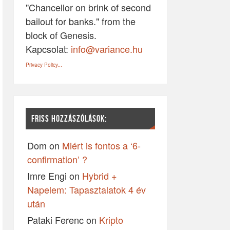
"Chancellor on brink of second
bailout for banks." from the
block of Genesis.
Kapcsolat:
info@variance.hu
Privacy Policy...
FRISS HOZZÁSZÓLÁSOK:
Dom
on
Miért is fontos a ‘6-
confirmation’ ?
Imre Engi
on
Hybrid +
Napelem: Tapasztalatok 4 év
után
Pataki Ferenc
on
Kripto