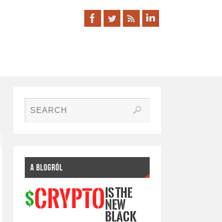
A BLOGRÓL
IS THE
CRYPTO
$
NEW
BLACK