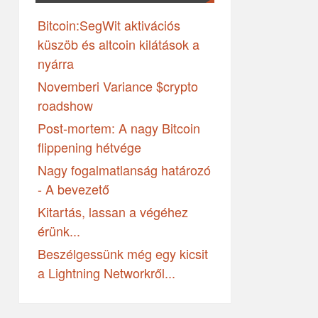
Bitcoin:SegWit aktivációs
küszöb és altcoin kilátások a
nyárra
Novemberi Variance $crypto
roadshow
Post-mortem: A nagy Bitcoin
flippening hétvége
Nagy fogalmatlanság határozó
- A bevezető
Kitartás, lassan a végéhez
érünk...
Beszélgessünk még egy kicsit
a Lightning Networkről...