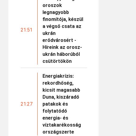
oroszok
legnagyobb
finomítója, készül
a végső csata az
21:51
ukrán
erődvárosért -
Híreink az orosz-
ukrán háborúból
csütörtökön
Energiakrízis:
rekordhőség,
kicsit magasabb
Duna, kiszáradó
21:27
patakok és
folytatódó
energia- és
víztakarékosság
országszerte