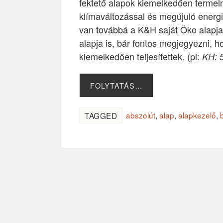
fektető alapok kiemelkedően termel
klímaváltozással és megújuló energiá
van továbbá a K&H saját Öko alapja 
alapja is, bár fontos megjegyezni, h
kiemelkedően teljesítettek. (pl:
KH: 
FOLYTATÁS…
abszolút
,
alap
,
alapkezelő
,
TAGGED