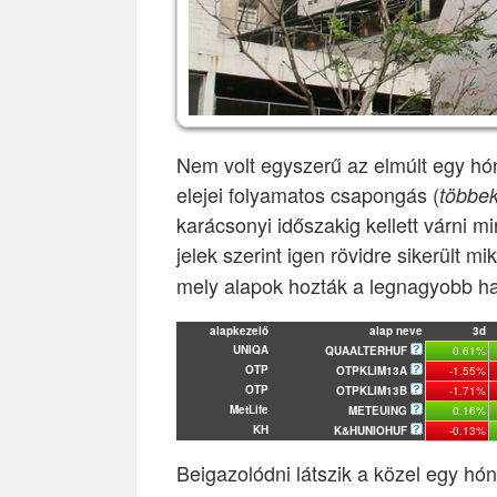
Nem volt egyszerű az elmúlt egy hó
elejei folyamatos csapongás (
többek
karácsonyi időszakig kellett várni m
jelek szerint igen rövidre sikerült m
mely alapok hozták a legnagyobb h
alapkezelő
alap neve
3d
UNIQA
QUAALTERHUF
0.61%
OTP
OTPKLIM13A
-1.55%
OTP
OTPKLIM13B
-1.71%
MetLife
METEUING
0.16%
KH
K&HUNIOHUF
-0.13%
Beigazolódni látszik a közel egy hón