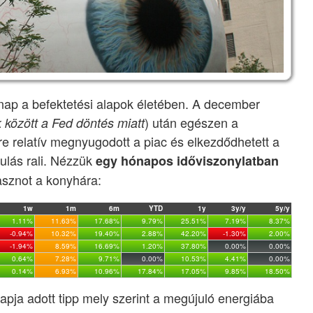
nap a befektetési alapok életében. A december
) után egészen a
 között a Fed döntés miatt
ire relatív megnyugodott a piac és elkezdődhetett a
ikulás rali. Nézzük
egy hónapos időviszonylatban
asznot a konyhára:
1w
1m
6m
YTD
1y
3y/y
5y/y
1.11%
11.63%
17.68%
9.79%
25.51%
7.19%
8.37%
-0.94%
10.32%
19.40%
2.88%
42.20%
-1.30%
2.00%
-1.94%
8.59%
16.69%
1.20%
37.80%
0.00%
0.00%
0.64%
7.28%
9.71%
0.00%
10.53%
4.41%
0.00%
0.14%
6.93%
10.96%
17.84%
17.05%
9.85%
18.50%
apja adott tipp mely szerint a megújuló energiába