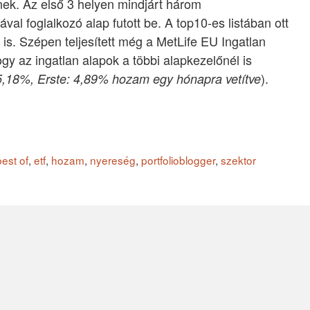
nek. Az első 3 helyen mindjárt három
val foglalkozó alap futott be. A top10-es listában ott
is. Szépen teljesített még a MetLife EU Ingatlan
ogy az ingatlan alapok a többi alapkezelőnél is
).
5,18%, Erste: 4,89% hozam egy hónapra vetítve
best of
,
etf
,
hozam
,
nyereség
,
portfolioblogger
,
szektor