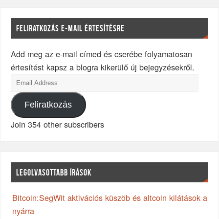
FELIRATKOZÁS E-MAIL ÉRTESÍTÉSRE
Add meg az e-mail címed és cserébe folyamatosan
értesítést kapsz a blogra kikerülő új bejegyzésekről.
Feliratkozás
Join 354 other subscribers
LEGOLVASOTTABB ÍRÁSOK
Bitcoin:SegWit aktivációs küszöb és altcoin kilátások a
nyárra