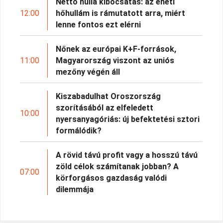
Nettó nulla kibocsátás: az eheti
12:00
hőhullám is rámutatott arra, miért
lenne fontos ezt elérni
Nőnek az európai K+F-források,
11:00
Magyarország viszont az uniós
mezőny végén áll
Kiszabadulhat Oroszország
szorításából az elfeledett
10:00
nyersanyagóriás: új befektetési sztori
formálódik?
A rövid távú profit vagy a hosszú távú
zöld célok számítanak jobban? A
07:00
körforgásos gazdaság valódi
dilemmája