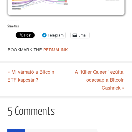
Share this:
Telegram
Email
BOOKMARK THE
PERMALINK
.
«
Mi várható a Bitcoin
A ‘Killer Queen’ ezúttal
ETF kapcsán?
odacsap a Bitcoin
Cashnek
»
5 Comments