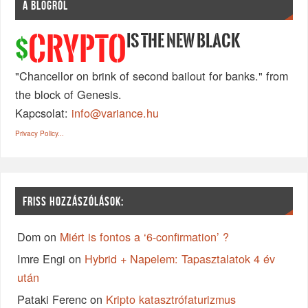
A BLOGRÓL
IS THE NEW BLACK
CRYPTO
$
"Chancellor on brink of second bailout for banks." from
the block of Genesis.
Kapcsolat:
info@variance.hu
Privacy Policy...
FRISS HOZZÁSZÓLÁSOK:
Dom
on
Miért is fontos a ‘6-confirmation’ ?
Imre Engi
on
Hybrid + Napelem: Tapasztalatok 4 év
után
Pataki Ferenc
on
Kripto katasztrófaturizmus