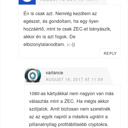
Én is csak azt. Nemrég kezdtem az
egészet, és gondoltam, ha egy ilyen
hozzáértő, mint te csak ZEC-et bányászik,
akkor én is azt fogok. De
elbizonytalanodtam. >:-))
REPLY
variance
AUGUST 16, 2017 AT 11:09
1080-as kártyákkal nem nagyon van más
választás mint a ZEC. Ha mégis akkor
szóljatok. Amit biztosan nem szeretnék
az az egyik napról a másikra ugrálni a
pillanatnyilag profitábilisebb cryptokra.