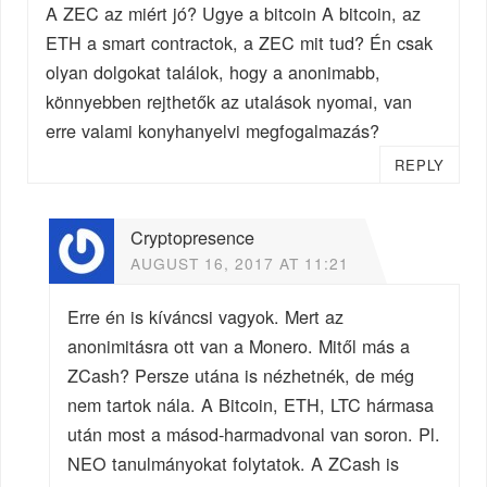
A ZEC az miért jó? Ugye a bitcoin A bitcoin, az
ETH a smart contractok, a ZEC mit tud? Én csak
olyan dolgokat találok, hogy a anonimabb,
könnyebben rejthetők az utalások nyomai, van
erre valami konyhanyelvi megfogalmazás?
REPLY
Cryptopresence
AUGUST 16, 2017 AT 11:21
Erre én is kíváncsi vagyok. Mert az
anonimitásra ott van a Monero. Mitől más a
ZCash? Persze utána is nézhetnék, de még
nem tartok nála. A Bitcoin, ETH, LTC hármasa
után most a másod-harmadvonal van soron. Pl.
NEO tanulmányokat folytatok. A ZCash is