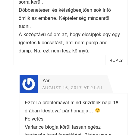
sorra kerül.
Döbbenetesen és kétségbeejtően sok infó
ömlik az emberre. Képtelenség mindenről
tudni.
A középtávú célom az, hogy elcsípjek egy-egy
ígéretes kibocsátást, ami nem pump and
dump. Na, ezt nem lesz könnyű.
REPLY
Yar
AUGUST 16, 2017 AT 21:51
Ezzel a problémával mind küzdünk napi 18
órában idestova’ pár hónapja…
Felvetés:
Variance blogja körül lassan egész
közösség kezd formálódni. Biztos van a