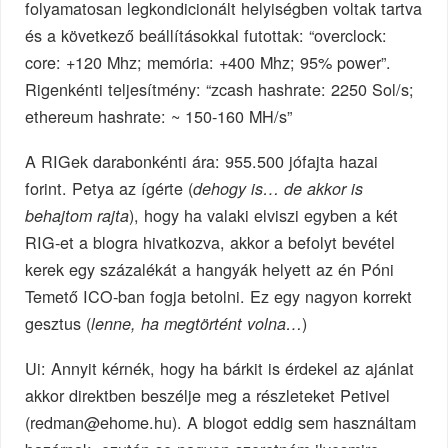
folyamatosan legkondicionált helyiségben voltak tartva
és a következő beállításokkal futottak: “overclock:
core: +120 Mhz; memória: +400 Mhz; 95% power”.
Rigenkénti teljesítmény: “zcash hashrate: 2250 Sol/s;
ethereum hashrate: ~ 150-160 MH/s”
A RIGek darabonkénti ára: 955.500 jófajta hazai
forint. Petya az ígérte (
dehogy is… de akkor is
), hogy ha valaki elviszi egyben a két
behajtom rajta
RIG-et a blogra hivatkozva, akkor a befolyt bevétel
kerek egy százalékát a hangyák helyett az én Póni
Temető ICO-ban fogja betolni. Ez egy nagyon korrekt
gesztus (
)
lenne, ha megtörtént volna…
Ui: Annyit kérnék, hogy ha bárkit is érdekel az ajánlat
akkor direktben beszélje meg a részleteket Petivel
(
redman@ehome.hu
). A blogot eddig sem használtam