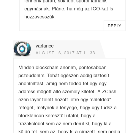
lennénk páran, sok időt spórolhatnánk
egymásnak. Pláne, ha még az ICO-kat is
hozzávesszük.
REPLY
variance
AUGUST 16, 2017 AT 11:33
Minden blockchain anonim, pontosabban
pszeudonim. Tehát egészen addig biztosít
anonimitást, amíg nem feded fel egy-egy
address mögött álló személy kilétét. A ZCash
ezen layer felett hozott létre egy “shielded”
réteget, melynek a lényege, hogy úgy tudsz a
blockláncon keresztül utalni, hogy a
trazakcióból sem az nem derül ki, hogy ki a
küldő fél, sem az, hogy ki a címzett, sem pedig