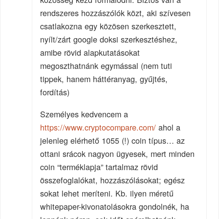
rendszeres hozzászólók közt, aki szívesen
csatlakozna egy közösen szerkesztett,
nyílt/zárt google doksi szerkesztéshez,
amibe rövid alapkutatásokat
megoszthatnánk egymással (nem tuti
tippek, hanem háttéranyag, gyűjtés,
fordítás)
Személyes kedvencem a
https://www.cryptocompare.com/
ahol a
jelenleg elérhető 1055 (!) coin típus… az
ottani srácok nagyon ügyesek, mert minden
coin “terméklapja” tartalmaz rövid
összefoglalókat, hozzászólásokat; egész
sokat lehet meríteni. Kb. ilyen méretű
whitepaper-kivonatolásokra gondolnék, ha