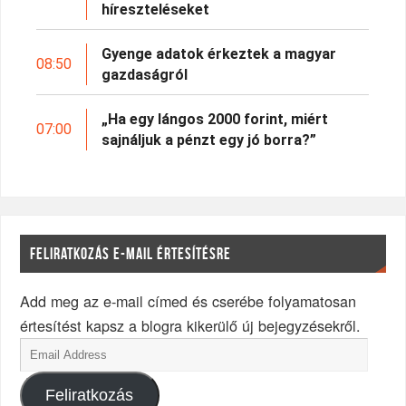
híreszteléseket
Gyenge adatok érkeztek a magyar
08:50
gazdaságról
„Ha egy lángos 2000 forint, miért
07:00
sajnáljuk a pénzt egy jó borra?”
FELIRATKOZÁS E-MAIL ÉRTESÍTÉSRE
Add meg az e-mail címed és cserébe folyamatosan
értesítést kapsz a blogra kikerülő új bejegyzésekről.
Feliratkozás