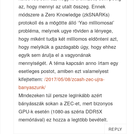
az, hogy mennyi az utalt összeg. Ennek
módszere a Zero Knowledge (zkSNARKs)
protokoll és a mögötte álló ‘Yao milliomosai’
probléma, melynek ugye röviden a lényege,
hogy miként tudja két milliomos eldönteni azt,
hogy melyikük a gazdagabb úgy, hogy ehhez
egyik sem árulja el a vagyonának
mennyiségét. A téma kapcsán anno írtam egy
esetleges postot, amiben ezt valamelyest
kifejtettem:
/2017/05/08/zcash-zec-ujra-
banyaszunk/
Mindezeken túl persze leginkább azért
bányásszák sokan a ZEC-et, mert bizonyos
GPU-k esetén (1080-as széria DDR5X
memóriával) ez hozza a legtöbb bevételt.
REPLY