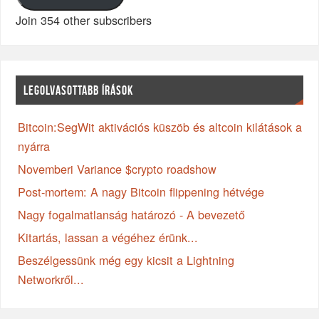
Join 354 other subscribers
LEGOLVASOTTABB ÍRÁSOK
Bitcoin:SegWit aktivációs küszöb és altcoin kilátások a
nyárra
Novemberi Variance $crypto roadshow
Post-mortem: A nagy Bitcoin flippening hétvége
Nagy fogalmatlanság határozó - A bevezető
Kitartás, lassan a végéhez érünk...
Beszélgessünk még egy kicsit a Lightning
Networkről...