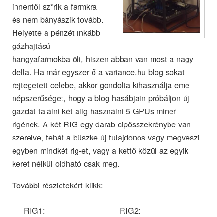
innentől sz*rik a farmkra
és nem bányászik tovább.
Helyette a pénzét inkább
gázhajtású
hangyafarmokba öli, hiszen abban van most a nagy
della. Ha már egyszer ő a variance.hu blog sokat
rejtegetett celebe, akkor gondolta kihasználja eme
népszerűséget, hogy a blog hasábjain próbáljon új
gazdát találni két alig használni 5 GPUs miner
rigének. A két RIG egy darab cipősszekrénybe van
szerelve, tehát a büszke új tulajdonos vagy megveszi
egyben mindkét rig-et, vagy a kettő közül az egyik
keret nélkül oldható csak meg.
További részletekért klikk:
RIG1:
RIG2: