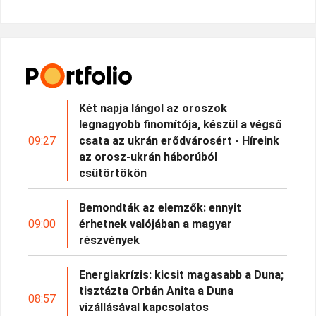
Két napja lángol az oroszok
legnagyobb finomítója, készül a végső
09:27
csata az ukrán erődvárosért - Híreink
az orosz-ukrán háborúból
csütörtökön
Bemondták az elemzők: ennyit
09:00
érhetnek valójában a magyar
részvények
Energiakrízis: kicsit magasabb a Duna;
tisztázta Orbán Anita a Duna
08:57
vízállásával kapcsolatos