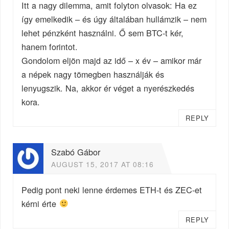
Itt a nagy dilemma, amit folyton olvasok: Ha ez
így emelkedik – és úgy általában hullámzik – nem
lehet pénzként használni. Ő sem BTC-t kér,
hanem forintot.
Gondolom eljön majd az idő – x év – amikor már
a népek nagy tömegben használják és
lenyugszik. Na, akkor ér véget a nyerészkedés
kora.
REPLY
Szabó Gábor
AUGUST 15, 2017 AT 08:16
Pedig pont neki lenne érdemes ETH-t és ZEC-et
kérni érte
REPLY