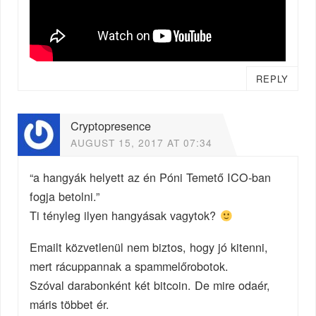
REPLY
Cryptopresence
AUGUST 15, 2017 AT 07:34
“a hangyák helyett az én Póni Temető ICO-ban
fogja betolni.”
Ti tényleg ilyen hangyásak vagytok?
Emailt közvetlenül nem biztos, hogy jó kitenni,
mert rácuppannak a spammelőrobotok.
Szóval darabonként két bitcoin. De mire odaér,
máris többet ér.