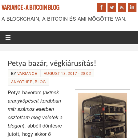
VARIANCE - A BITCOIN BLOG
A BLOCKCHAIN, A BITCOIN ÉS AMI MÖGÖTTE VAN.
Petya bazár, végkiárusítás!
BY
VARIANCE
AUGUST 13, 2017 - 20:02
ANYOTHER
,
BLOG
Petya haverom (
akinek
aranyköpéseit korábban
már számos esetben
osztottam meg veletek a
), abbéli döntésre
blogon
jutott, hogy akkor ő