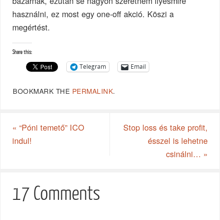
bazárnak, ezután se nagyon szeretném ilyesmire
használni, ez most egy one-off akció. Köszi a
megértést.
Share this:
Telegram
Email
BOOKMARK THE
PERMALINK
.
«
“Póni temető” ICO
Stop loss és take profit,
indul!
ésszel is lehetne
csinálni…
»
17 Comments