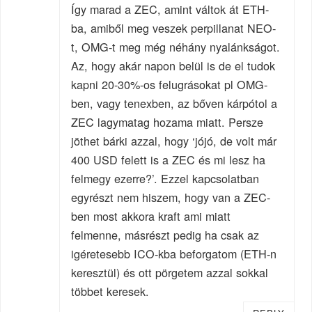
Így marad a ZEC, amint váltok át ETH-
ba, amiből meg veszek perpillanat NEO-
t, OMG-t meg még néhány nyalánkságot.
Az, hogy akár napon belül is de el tudok
kapni 20-30%-os felugrásokat pl OMG-
ben, vagy tenexben, az bőven kárpótol a
ZEC lagymatag hozama miatt. Persze
jöthet bárki azzal, hogy ‘jójó, de volt már
400 USD felett is a ZEC és mi lesz ha
felmegy ezerre?’. Ezzel kapcsolatban
egyrészt nem hiszem, hogy van a ZEC-
ben most akkora kraft ami miatt
felmenne, másrészt pedig ha csak az
igéretesebb ICO-kba beforgatom (ETH-n
keresztül) és ott pörgetem azzal sokkal
többet keresek.