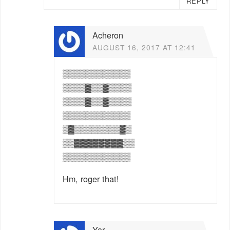
REPLY
Acheron
AUGUST 16, 2017 AT 12:41
▒▒▒▒▒▒▒▒▒▒▒▒
▒▒▒▒▓▒▒▓▒▒▒▒
▒▒▒▒▓▒▒▓▒▒▒▒
▒▒▒▒▒▒▒▒▒▒▒▒
▒▓▒▒▒▒▒▒▒▒▓▒
▒▒▓▓▓▓▓▓▓▓▒▒
▒▒▒▒▒▒▒▒▒▒▒▒
Hm, roger that!
Yar