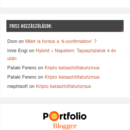
FRISS HOZZÁSZÓLÁSOK:
Dom
on
Miért is fontos a ‘6-confirmation’ ?
Imre Engi
on
Hybrid + Napelem: Tapasztalatok 4 év
után
Pataki Ferenc
on
Kripto katasztrófaturizmus
Pataki Ferenc
on
Kripto katasztrófaturizmus
mephisoft
on
Kripto katasztrófaturizmus