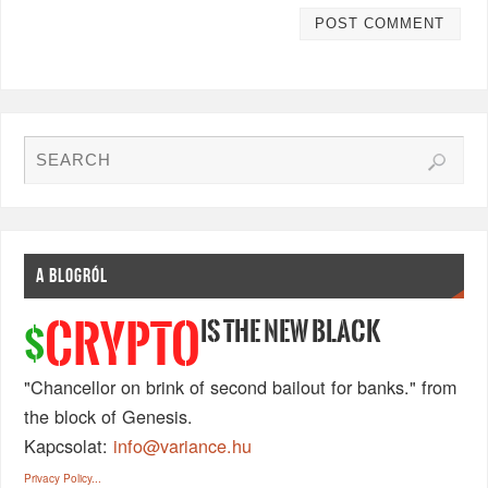
A BLOGRÓL
IS THE NEW BLACK
CRYPTO
$
"Chancellor on brink of second bailout for banks." from
the block of Genesis.
Kapcsolat:
info@variance.hu
Privacy Policy...