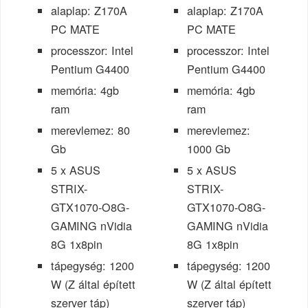
alaplap: Z170A
alaplap: Z170A
PC MATE
PC MATE
processzor: Intel
processzor: Intel
Pentium G4400
Pentium G4400
memória: 4gb
memória: 4gb
ram
ram
merevlemez: 80
merevlemez:
Gb
1000 Gb
5 x ASUS
5 x ASUS
STRIX-
STRIX-
GTX1070-O8G-
GTX1070-O8G-
GAMING nVidia
GAMING nVidia
8G 1x8pin
8G 1x8pin
tápegység: 1200
tápegység: 1200
W (Z által épített
W (Z által épített
szerver táp)
szerver táp)